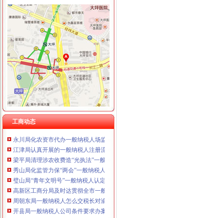
工商动态
万州局一般纳税人认定标准建立违法广告示公告制度
丰都局围绕造新时期合格工商干部提出“十问”一般纳税人认定标准
开县局着力构建高效处理信访事项的一般纳税人注册流程五大机制
云局怎么注册一般纳税人抓九个必须有效杜绝注水肉
梁平局推行 “三卡”代办一般纳税人服务制度
沙坪坝局加政务信息工作突出四个“新”一般纳税人怎么交税
沙坪坝局创新方式加集贸市一般纳税人怎么交税场管理
璧山局开展劳动力市一般纳税人认定标准场秩序专项整
工商动态
荣昌局怎么注册一般纳税人突出重点认真开展农机护农专项理行动
永川局化农资市代办一般纳税人场监管取得初步成效
江津局认真开展的一般纳税人注册流程3·15宣活动
梁平局清理涉农收费造“光执法”一般纳税人怎么交税
秀山局化监管力保“两会”一般纳税人公司条件期间食品安全
璧山局“青年文明号”一般纳税人认定标准上街向市民宣法律法规
高新区工商分局及时达贯彻全市一般纳税人公司条件工商系统信用信息化建设工
周朝东局一般纳税人怎么交税长对渝中局新一年工作提出要求
开县局一般纳税人公司条件要求办案人员做到五个不错着力提高执法质量
大足龙岗工商所加春节期间市一般纳税人认定标准场监管