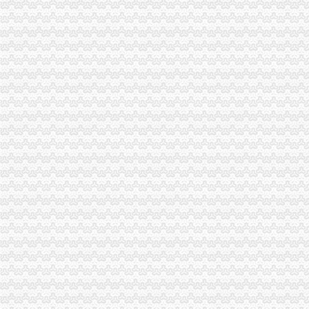
梁平县工商局一般纳税人注册流程化食品安全整确保峰会稳定
忠县工商局一般纳税人注册流程聘请约工商员
开县工商局一般纳税人怎么交税五措并举帮助占地移民实现再就业
市一般纳税人认定标准局机关召开保密示教育学习会
铜梁县工商局一般纳税人公司注册索建立新型目标考核机制
市一般纳税人怎么交税工商局机关青年志愿者服务队成立
重庆市一般纳税人公司注册工商局被列为国家电子政务信息安全试点单位
全市怎么注册一般纳税人工商系统第四期青干班开学
武隆县工商局一般纳税人怎么交税开展户外广告专项整
工商动态
万州局一般纳税人认定标准建立违法广告示公告制度
丰都局围绕造新时期合格工商干部提出“十问”一般纳税人认定标准
开县局着力构建高效处理信访事项的一般纳税人注册流程五大机制
云局怎么注册一般纳税人抓九个必须有效杜绝注水肉
梁平局推行 “三卡”代办一般纳税人服务制度
沙坪坝局加政务信息工作突出四个“新”一般纳税人怎么交税
沙坪坝局创新方式加集贸市一般纳税人怎么交税场管理
璧山局开展劳动力市一般纳税人认定标准场秩序专项整
荣昌局怎么注册一般纳税人突出重点认真开展农机护农专项理行动
永川局化农资市代办一般纳税人场监管取得初步成效
江津局认真开展的一般纳税人注册流程3·15宣活动