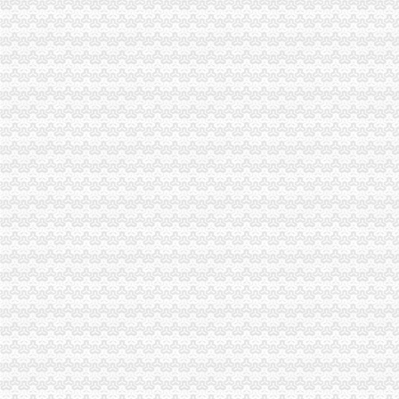
黔江区工商分局“三化”一般纳税人怎么交税促国庆节日和亚太市长峰会详和安全
梁平县工商局加“十一”怎么注册一般纳税人旅游黄金周市场安全工作
沙坪坝区工商分局怎么注册一般纳税人构建综合执法平台
铜梁县工商局怎么注册一般纳税人四项措施确保秋粮收购秩序稳定
九龙坡区工商分局“一会两站”一般纳税人认定标准为民排忧解难
璧山县工商局怎么注册一般纳税人认真做好国庆节期间安全稳定工作
大足县工商局支持发展“订单农业”一般纳税人公司条件大力扶持农村经济发展
梁平县工商局一般纳税人注册流程化食品安全整确保峰会稳定
忠县工商局一般纳税人注册流程聘请约工商员
开县工商局一般纳税人怎么交税五措并举帮助占地移民实现再就业
市一般纳税人认定标准局机关召开保密示教育学习会
铜梁县工商局一般纳税人公司注册索建立新型目标考核机制
市一般纳税人怎么交税工商局机关青年志愿者服务队成立
重庆市一般纳税人公司注册工商局被列为国家电子政务信息安全试点单位
全市怎么注册一般纳税人工商系统第四期青干班开学
武隆县工商局一般纳税人怎么交税开展户外广告专项整