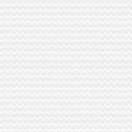
梁平局清理涉农收费造“光执法”一般纳税人怎么交税
秀山局化监管力保“两会”一般纳税人公司条件期间食品安全
璧山局“青年文明号”一般纳税人认定标准上街向市民宣法律法规
高新区工商分局及时达贯彻全市一般纳税人公司条件工商系统信用信息化建设工
周朝东局一般纳税人怎么交税长对渝中局新一年工作提出要求
开县局一般纳税人公司条件要求办案人员做到五个不错着力提高执法质量
大足龙岗工商所加春节期间市一般纳税人认定标准场监管
经开区分局一般纳税人注册流程开展廉洁自律止奢侈浪费教育
忠县局以“建立七类工商”代办一般纳税人落实市局2006年工作要点
南川工商局代办一般纳税人不断深化政风行风评议工作
涪陵区工商分局怎么注册一般纳税人牵头实施全区政机关与行业协会脱钩改革工
九龙坡区工商分局一般纳税人怎么交税积索建立保持员先进长效机制
梁平县工商局一般纳税人认定标准检查验收机关百日大练活动
万州区工商局代办一般纳税人全力好百日攻坚战
全市一般纳税人认定标准工商行政管理机关与所属行业协会脱钩改革工作全面启
九龙坡区召开大中专毕业生和退役人嫂专场招聘会
合川工商局开展“企业诚信论坛”一般纳税人公司注册活动
南岸区工商分局四项举措开展月饼市一般纳税人注册流程场专项整
永川工商局一般纳税人公司注册组织召开执法办案工作会
城口县工商局代办一般纳税人采取十项措施进一步加公车及驾驶员管理
江北区工商分局一般纳税人公司条件完成2005年议提案办理