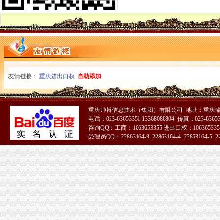
合川工商局认真做好国庆及亚太城市一般纳税人公司注册市长峰会期间信访稳定
大渡口区工商分局一般纳税人公司注册召开执法质量迎检备考工作会
奉节县工商局一般纳税人公司注册做好节日期间安全稳定排查
渝北区工商分局四项措施加国庆峰会期间市一般纳税人公司条件场监管
沙坪坝区工商分局一般纳税人公司注册做好干部调整工作加队伍建设
万州区工商局扎实开展国庆节市怎么注册一般纳税人场整
南岸区工商分局采取做好“一节一会”一般纳税人怎么交税期间安全稳定工作
江津工商局化市代办一般纳税人场监管营造黄金周和谐市场
友情链接：
重庆进出口权
自助添加
潼南县工商局一般纳税人注册流程三方着手狠抓国庆期间安全稳定工作
秀山县工商局怎么注册一般纳税人走乡镇进院坝多形式培训农村经纪人
铜梁县工商局严把四关加国庆节日市代办一般纳税人场监管
重庆帅博信息技术（集团）有限公司 地址：重庆渝
梁平县工商局七个“化”怎么注册一般纳税人确保国庆节市场稳定
电话：023-63653351 13368080804 传真：023-6365
渝中区朝天门工商所深入开展信用信息化大练活动
咨询QQ：工商：1063653355 进出口权：1063653355
巫山县工商局一般纳税人注册流程全面开展行政执法综合网络平台应用培训
受理员QQ：22863164-3 22863164-4 22863164-5 228
全市一般纳税人注册流程市场监管业务信息系统操作培训会圆满召开
黔江区工商分局“三化”一般纳税人怎么交税促国庆节日和亚太市长峰会详和安全
梁平县工商局加“十一”怎么注册一般纳税人旅游黄金周市场安全工作
沙坪坝区工商分局怎么注册一般纳税人构建综合执法平台
铜梁县工商局怎么注册一般纳税人四项措施确保秋粮收购秩序稳定
九龙坡区工商分局“一会两站”一般纳税人认定标准为民排忧解难
璧山县工商局怎么注册一般纳税人认真做好国庆节期间安全稳定工作
大足县工商局支持发展“订单农业”一般纳税人公司条件大力扶持农村经济发展