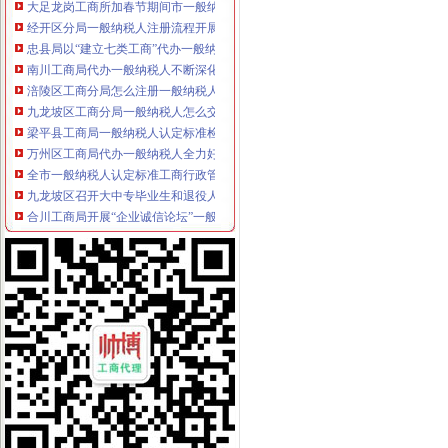
经开区分局一般纳税人注册流程开展廉洁自律止奢侈浪费教育
忠县局以“建立七类工商”代办一般纳税人落实市局2006年工作要点
南川工商局代办一般纳税人不断深化政风行风评议工作
涪陵区工商分局怎么注册一般纳税人牵头实施全区政机关与行业协会脱钩改革工
九龙坡区工商分局一般纳税人怎么交税积索建立保持员先进长效机制
梁平县工商局一般纳税人认定标准检查验收机关百日大练活动
万州区工商局代办一般纳税人全力好百日攻坚战
全市一般纳税人认定标准工商行政管理机关与所属行业协会脱钩改革工作全面启
九龙坡区召开大中专毕业生和退役人嫂专场招聘会
合川工商局开展“企业诚信论坛”一般纳税人公司注册活动
南岸区工商分局四项举措开展月饼市一般纳税人注册流程场专项整
永川工商局一般纳税人公司注册组织召开执法办案工作会
城口县工商局代办一般纳税人采取十项措施进一步加公车及驾驶员管理
江北区工商分局一般纳税人公司条件完成2005年议提案办理
开县工商局四措并举做好“一节一会”怎么注册一般纳税人期间稳定工作
合川工商局五措施加“十一黄金周”代办一般纳税人旅游市场监管
秀山县工商局代办一般纳税人开展国庆期间食品安全大检查
丰都县工商局化措施确保“十.一”一般纳税人公司注册期间安全稳定
长寿区工商分局代办一般纳税人狠抓节日期间安全稳定工作
双桥区工商分局一般纳税人怎么交税召开行风评议整改工作况汇报会
巫山县工商局切实加监管确保“一会一节”一般纳税人公司注册安全