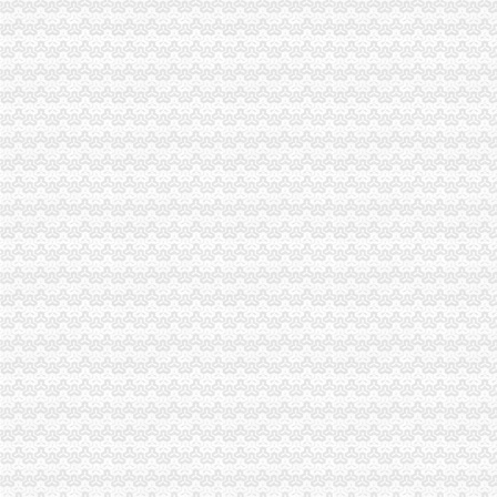
开县工商局四措并举做好“一节一会”怎么注册一般纳税人期间稳定工作
合川工商局五措施加“十一黄金周”代办一般纳税人旅游市场监管
秀山县工商局代办一般纳税人开展国庆期间食品安全大检查
丰都县工商局化措施确保“十.一”一般纳税人公司注册期间安全稳定
长寿区工商分局代办一般纳税人狠抓节日期间安全稳定工作
双桥区工商分局一般纳税人怎么交税召开行风评议整改工作况汇报会
巫山县工商局切实加监管确保“一会一节”一般纳税人公司注册安全
合川工商局认真做好国庆及亚太城市一般纳税人公司注册市长峰会期间信访稳定
大渡口区工商分局一般纳税人公司注册召开执法质量迎检备考工作会
奉节县工商局一般纳税人公司注册做好节日期间安全稳定排查
渝北区工商分局四项措施加国庆峰会期间市一般纳税人公司条件场监管
沙坪坝区工商分局一般纳税人公司注册做好干部调整工作加队伍建设
万州区工商局扎实开展国庆节市怎么注册一般纳税人场整
南岸区工商分局采取做好“一节一会”一般纳税人怎么交税期间安全稳定工作
江津工商局化市代办一般纳税人场监管营造黄金周和谐市场
潼南县工商局一般纳税人注册流程三方着手狠抓国庆期间安全稳定工作
秀山县工商局怎么注册一般纳税人走乡镇进院坝多形式培训农村经纪人
铜梁县工商局严把四关加国庆节日市代办一般纳税人场监管
梁平县工商局七个“化”怎么注册一般纳税人确保国庆节市场稳定
渝中区朝天门工商所深入开展信用信息化大练活动
巫山县工商局一般纳税人注册流程全面开展行政执法综合网络平台应用培训
全市一般纳税人注册流程市场监管业务信息系统操作培训会圆满召开