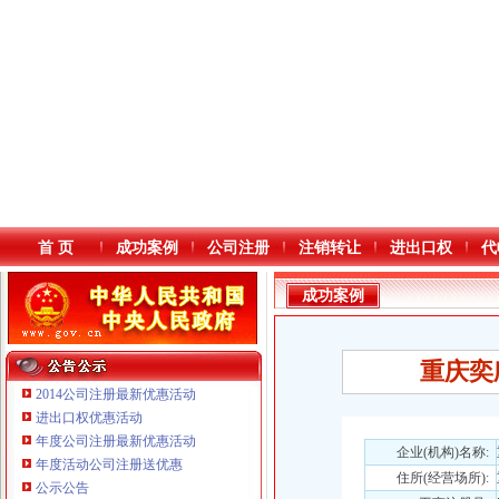
首 页
成功案例
公司注册
注销转让
进出口权
代
成功案例
重庆奕
2014公司注册最新优惠活动
进出口权优惠活动
年度公司注册最新优惠活动
本站导航
企业(机构)名称:
年度活动公司注册送优惠
住所(经营场所):
公示公告