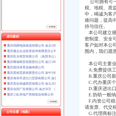
公司拥有可一
税、地税、质
中，竭诚为客
难问题，提高
持与信任。
本公司建立规
成功案例
密制度、安全
重庆鸽牌电线电缆有限公司 渝北10010万 (进出口权)
客户如对本公
重庆傲志众达投资咨询有限责任公司 渝九1000万 （增资）
围内，我们愿
重庆臣夫商贸有限公司 （执照专让）
重庆卿倾商贸有限责任公司 渝江100万 （工商注册）
重庆国洪体育设施有限公司
本公司主要业
重庆星竣贸易有限责任公司 渝中100万 （进出口权）
A.免费提供
重庆海谛升进出口贸易有限公司 渝北100万 （进出口权）
B.重庆公司
重庆奕欣锦诚商贸有限公司 渝九50万 （工商注册）
C.代办重庆
重庆信同广告有限公司 渝沙50万 （工商注册）
D.重庆进出
重庆三虹房地产营销策划有限公司
E.协助一般
重庆宝鹰汽车销售有限公司
F.内资公司
重庆鸽牌电线电缆有限公司 渝北10010万 (进出口权)
重庆傲志众达投资咨询有限责任公司 渝九1000万 （增资）
请发票、代交
公司位置（地图）
重庆臣夫商贸有限公司 （执照专让）
G.代理商标