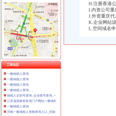
重庆卿倾商贸有限责任公司 渝江100万 （工商注册）
H.注册香港
重庆国洪体育设施有限公司
I.内资公司
一般纳税人查询
重庆星竣贸易有限责任公司 渝中100万 （进出口权）
关于一般纳税人查询的问题
J.外资重庆
重庆海谛升进出口贸易有限公司 渝北100万 （进出口权）
【官方公告】企业汇采一般纳税人资质提交说明-阿里巴巴商友圈
K.企业网站
重庆奕欣锦诚商贸有限公司 渝九50万 （工商注册）
一般纳税人查询
L.空间域名
重庆信同广告有限公司 渝沙50万 （工商注册）
重庆一般纳税人资格查询
重庆三虹房地产营销策划有限公司
一般纳税人查询一般纳税人查询
重庆宝鹰汽车销售有限公司
重庆一般纳税人资格查询：http://218.70.65.72:3002/fpcx/
重庆一般纳税人申请：路源咨询—专业代办安全生产许可证-重庆爱问
一般纳税人信息查询
一般纳税人查询
怎么查询公司是不是一般纳税人_百度经验
工商动态
一般纳税人查询
一般纳税人查询
一般纳税人查询
一般纳税人查询。。
纳税人识别号查询_企业税号查询_一般纳税人查询
江苏省国家税务局门户网站一般纳税人查询
一般纳税人查询
河南一般纳税人资格查询入口_河南会计网
浙江一般纳税人资格查询