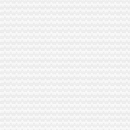
一般纳税人提供技术咨询服务,税率是多少？_中华会计网校_税务网校
一般纳税人查询电话-深圳爱问分类
新疆一般纳税人查询-天津爱问分类
请问山西省一般纳税人资格在哪里查询-山西国税答疑170
四川一般纳税人资格查询：四川财
全国一般纳税人资格查询
如何查询一般纳税人资格（以广东为例）_增值税一般纳税人查询_一般
增值税一般纳税人查询–会计网词库
一般纳税人资格查询
广东一般纳税人查询App下载|一般纳税人查询广东税务局版下载2.4.0
四川省国税网上办税服务厅增值税一般纳税人资格查询
关于一般纳税人与小规模纳税人的查询
一般纳税人咨询公司,开展教育服务,增值税有优惠吗_中华会计网校_
一般纳税人税率查询|一般纳税人如何算税
上海税务网的一般纳税人资格查询,可以查来自上海税务-微博
北京各区一般纳税人资格查询帮助你three_周边服务栏目_机电之家网
一般纳税人资格查询_中华文本库
一般纳税人咨询处-深圳58同城
如何查询增值税一般纳税人认定信息？_资料网
一般纳税人查询广东税务局版2.4.0安卓版-新云软件园
如何查询一般纳税人资格_百度经验