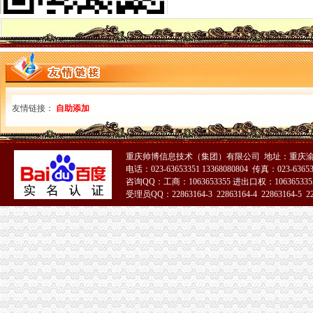
四川省国税网上办税服务厅增值税一般纳税人资格查询
关于一般纳税人与小规模纳税人的查询
一般纳税人咨询公司,开展教育服务,增值税有优惠吗_中华会计网校_
一般纳税人税率查询|一般纳税人如何算税
上海税务网的一般纳税人资格查询,可以查来自上海税务-微博
北京各区一般纳税人资格查询帮助你three_周边服务栏目_机电之家网
一般纳税人资格查询_中华文本库
一般纳税人咨询处-深圳58同城
友情链接：
自助添加
如何查询增值税一般纳税人认定信息？_资料网
一般纳税人查询广东税务局版2.4.0安卓版-新云软件园
如何查询一般纳税人资格_百度经验
重庆帅博信息技术（集团）有限公司 地址：重庆渝
青岛一般纳税人查询
电话：023-63653351 13368080804 传真：023-6365
一般纳税人查询
咨询QQ：工商：1063653355 进出口权：1063653355
关于一般纳税人查询的问题
受理员QQ：22863164-3 22863164-4 22863164-5 228
【官方公告】企业汇采一般纳税人资质提交说明-阿里巴巴商友圈
一般纳税人查询
重庆一般纳税人资格查询
一般纳税人查询一般纳税人查询
重庆一般纳税人资格查询：http://218.70.65.72:3002/fpcx/
重庆一般纳税人申请：路源咨询—专业代办安全生产许可证-重庆爱问
一般纳税人信息查询
一般纳税人查询