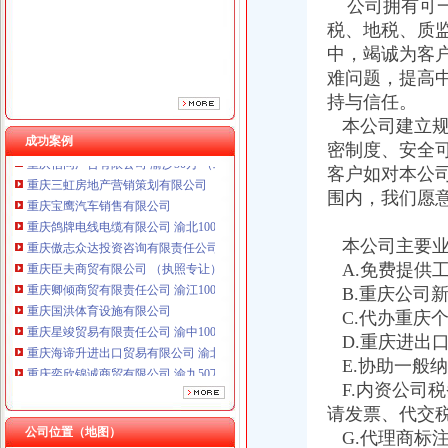
重庆傲志众达投资咨询有限责任公司 渝九1000万 （增资）
公司拥有可一
重庆臣夫商贸有限公司 （执照专让）
税、地税、质
重庆卿倾商贸有限责任公司 渝江100万 （工商注册）
中，竭诚为客
重庆国洪体育设施有限公司
难问题，提高
重庆星竣贸易有限责任公司 渝中100万 （进出口权）
持与信任。
重庆海谛升进出口贸易有限公司 渝北100万 （进出口权）
本公司建立规
重庆奕欣锦诚商贸有限公司 渝九50万 （工商注册）
成功案例
密制度、安全
重庆信同广告有限公司 渝沙50万 （工商注册）
重庆三虹房地产营销策划有限公司
客户如对本公
重庆宝鹰汽车销售有限公司
围内，我们愿
重庆鸽牌电线电缆有限公司 渝北10010万 (进出口权)
重庆傲志众达投资咨询有限责任公司 渝九1000万 （增资）
本公司主要业
重庆臣夫商贸有限公司 （执照专让）
A.免费提供
重庆卿倾商贸有限责任公司 渝江100万 （工商注册）
B.重庆公司
重庆国洪体育设施有限公司
C.代办重庆
重庆星竣贸易有限责任公司 渝中100万 （进出口权）
重庆海谛升进出口贸易有限公司 渝北100万 （进出口权）
D.重庆进出
重庆奕欣锦诚商贸有限公司 渝九50万 （工商注册）
E.协助一般
重庆信同广告有限公司 渝沙50万 （工商注册）
F.内资公司
重庆三虹房地产营销策划有限公司
请发票、代交
重庆宝鹰汽车销售有限公司
公司位置（地图）
G.代理商标