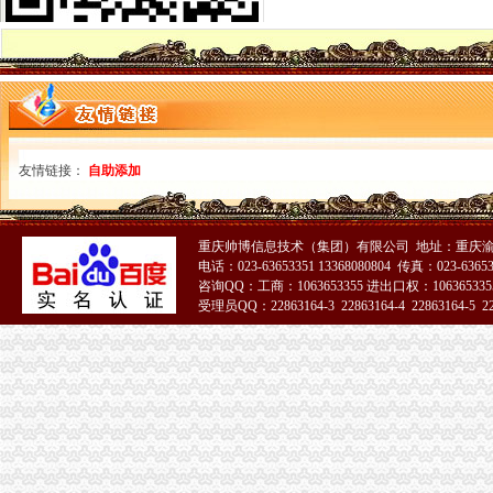
一般纳税人资格查询
广东一般纳税人查询App下载|一般纳税人查询广东税务局版下载2.4.0
四川省国税网上办税服务厅增值税一般纳税人资格查询
关于一般纳税人与小规模纳税人的查询
一般纳税人咨询公司,开展教育服务,增值税有优惠吗_中华会计网校_
一般纳税人税率查询|一般纳税人如何算税
上海税务网的一般纳税人资格查询,可以查来自上海税务-微博
友情链接：
自助添加
北京各区一般纳税人资格查询帮助你three_周边服务栏目_机电之家网
一般纳税人资格查询_中华文本库
一般纳税人咨询处-深圳58同城
如何查询增值税一般纳税人认定信息？_资料网
重庆帅博信息技术（集团）有限公司 地址：重庆渝
电话：023-63653351 13368080804 传真：023-6365
一般纳税人查询广东税务局版2.4.0安卓版-新云软件园
咨询QQ：工商：1063653355 进出口权：1063653355
如何查询一般纳税人资格_百度经验
受理员QQ：22863164-3 22863164-4 22863164-5 228
青岛一般纳税人查询
一般纳税人查询
全国企业增值税一般纳税人资质查询-个人帮助中心-卓博人才网
【转让一般纳税人|转让一般纳税人内容汇总】_转让一般纳税人专题-
一般纳税人查询
重庆一般纳税人资格查询
一般纳税人查询一般纳税人查询
重庆一般纳税人资格查询：http://218.70.65.72:3002/fpcx/