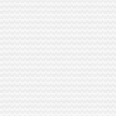
全国一般纳税人资格查询收_搜狐教育_搜狐网
陕西省一般纳税人查询_中华文本库
一般纳税人提供技术咨询服务,税率是多少？_中华会计网校_税务网校
一般纳税人查询电话-深圳爱问分类
新疆一般纳税人查询-天津爱问分类
请问山西省一般纳税人资格在哪里查询-山西国税答疑170
四川一般纳税人资格查询：四川财
全国一般纳税人资格查询
如何查询一般纳税人资格（以广东为例）_增值税一般纳税人查询_一般
增值税一般纳税人查询–会计网词库
一般纳税人资格查询
广东一般纳税人查询App下载|一般纳税人查询广东税务局版下载2.4.0
四川省国税网上办税服务厅增值税一般纳税人资格查询
关于一般纳税人与小规模纳税人的查询
一般纳税人咨询公司,开展教育服务,增值税有优惠吗_中华会计网校_
一般纳税人税率查询|一般纳税人如何算税
上海税务网的一般纳税人资格查询,可以查来自上海税务-微博
北京各区一般纳税人资格查询帮助你three_周边服务栏目_机电之家网
一般纳税人资格查询_中华文本库
一般纳税人咨询处-深圳58同城
如何查询增值税一般纳税人认定信息？_资料网