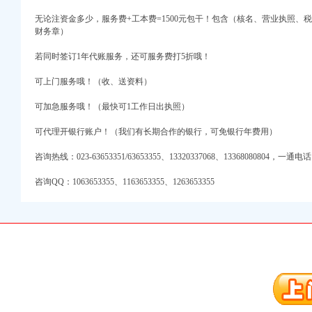
无论注资金多少，服务费+工本费=1500元包干！包含（核名、营业执照、
财务章）
若同时签订1年代账服务，还可服务费打5折哦！
可上门服务哦！（收、送资料）
口权)
万 （增资）
可加急服务哦！（最快可1工作日出执照）
可代理开银行账户！（我们有长期合作的银行，可免银行年费用）
注册）
咨询热线：023-63653351/63653355、13320337068、13368080804，
口权）
进出口权）
咨询QQ：1063653355、1163653355、1263653355
册）
口权)
万 （增资）
注册）