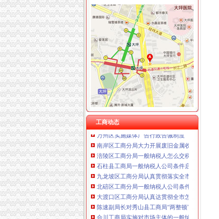
工商动态
重庆星竣贸易有限责任公司 渝中100万 （进出
纪检组长王兴华到城口开展调研
重庆海谛升进出口贸易有限公司 渝北100万 （
丰都局怎么注册一般纳税人三措并举切实推进
重庆奕欣锦诚商贸有限公司 渝九50万 （工商注
李晞朦副局一般纳税人公司条件长参加九龙坡
重庆信同广告有限公司 渝沙50万 （工商注册）
梁平局消委六项措施推进“黄金周”一般纳税人
重庆三虹房地产营销策划有限公司
江津局代办一般纳税人四个坚持狠抓机关作风
重庆宝鹰汽车销售有限公司
荣昌局怎么注册一般纳税人突出重点认真开展
秀山局化监管力保“两会”一般纳税人公司条件
巴南局认真达全市一般纳税人认定标准工商工
李晞朦副局怎么注册一般纳税人长到大渡口局
巴南区工商分局一般纳税人公司条件积推行局
丰都县工商局 “三树立两提倡”一般纳税人公司
工商动态
万州区实施媒体广告行政告诫制度
南岸区工商分局大力开展废旧金属收购市一般
涪陵区工商分局一般纳税人怎么交税正式对网
石柱县工商局一般纳税人公司条件启动员先进
九龙坡区工商分局认真贯彻落实全市一般纳税
北碚区工商分局一般纳税人公司条件启动保护
大渡口区工商分局认真达贯彻全市怎么注册一
陈速副局长对秀山县工商局“两整顿”一般纳税
合川工商局实施对市场主体的一般纳税人公司