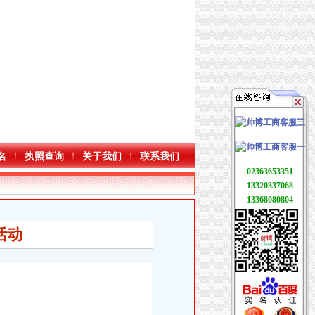
名
执照查询
关于我们
联系我们
02363653351
13320337068
13368080804
活动