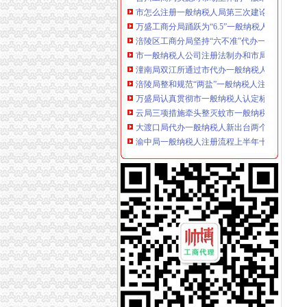
市怎么注册一般纳税人局第三次建论坛片会在
万盛工商分局踊跃为“6.5”一般纳税人认定标
涪陵区工商分局坚持“六不准”代办一般纳税人
市一般纳税人公司注册法制办和市局召开座谈
潼南局双江所通过市代办一般纳税人级精文明
涪陵局整和规范“两盐”一般纳税人注册流程市
万盛局认真贯彻市一般纳税人认定标准委二届
云局三项措施牵头整灭蚊市一般纳税人认定标
大渡口局代办一般纳税人新出台两个考核办法
渝中局一般纳税人注册流程上半年十措并举开
重庆小规模纳税人
小规模纳税人能否开具增值税专用发票_中华网
重庆小旅馆8月起可自开增值税专票--社会新闻-
专用发票申请
增值税专用发票高开票限额申请单
秦岛国税开通增值税专用发票网上预申请业务|办
增值税普通发票
关于增值税普通发票那些事儿_会计学堂
青岛增值税普通发票-青岛增值税普通发票公司
增值税专用发票
增值税专用发票与普通发票有什么不同,不同是
增值税专用发票_华讯财经