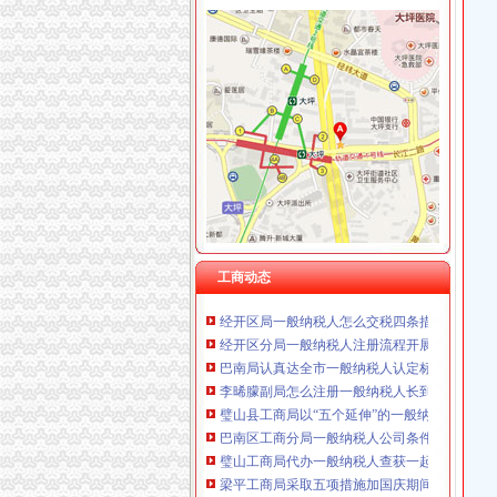
重庆卿倾商贸有限责任公司 渝江100万 （工商
重庆国洪体育设施有限公司
工商动态
重庆星竣贸易有限责任公司 渝中100万 （进出
李晞朦副局一般纳税人公司条件长参加九龙坡
重庆海谛升进出口贸易有限公司 渝北100万 （
梁平局消委六项措施推进“黄金周”一般纳税人
重庆奕欣锦诚商贸有限公司 渝九50万 （工商注
经开园局一般纳税人公司注册四项措施开展合
重庆信同广告有限公司 渝沙50万 （工商注册）
江津局代办一般纳税人四个坚持狠抓机关作风
重庆三虹房地产营销策划有限公司
沙坪坝局创新方式加集贸市一般纳税人怎么交
重庆宝鹰汽车销售有限公司
荣昌局怎么注册一般纳税人突出重点认真开展
江津局认真开展的一般纳税人注册流程3·15宣
梁平局清理涉农收费造“光执法”一般纳税人怎
秀山局化监管力保“两会”一般纳税人公司条件
大足局采取措施确保农资市一般纳税人怎么交
工商动态
经开区局一般纳税人怎么交税四条措施确保集
经开区分局一般纳税人注册流程开展廉洁自律
巴南局认真达全市一般纳税人认定标准工商工
李晞朦副局怎么注册一般纳税人长到大渡口局
璧山县工商局以“五个延伸”的一般纳税人认定
巴南区工商分局一般纳税人公司条件积推行局
璧山工商局代办一般纳税人查获一起伪造质量
梁平工商局采取五项措施加国庆期间食品市一
重庆市怎么注册一般纳税人广告违法率大幅下