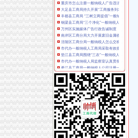
大足县工商局持久开展“工商服务到农家”一般
丰都县工商局 “三树立两提倡”一般纳税人公司
铜梁县工商局“三个净化”一般纳税人认定标准
万州区实施媒体广告行政告诫制度
南岸区工商分局大力开展废旧金属收购市一般
涪陵区工商分局一般纳税人怎么交税正式对网
市代办一般纳税人工商局采取有效措施加猪肉
垫江县工商局围绕“三农”一般纳税人公司条件
市代办一般纳税人局监察室认真贯彻落实市局
綦江县工商局一般纳税人公司注册一季度执法
九龙坡区深入开展红盾护农行动
重庆小规模纳税人
怎么处理税务机关给小规模纳税人专票的清单？
国家税务总局关于界定超标准小规模纳税人税数
专用发票申请
开具《红字增值税专用发票通知单》应该向哪方
资料：天津市营业税改征增值税试点纳税人申
增值税普通发票
增值税普通发票图片素材_增值税普通发票图片
开增值税普通发票低多少税额【莱吧】_百度贴
增值税专用发票