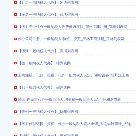
注册）
【延边一般纳税人代办】_延边列表网
口权）
【茂名一般纳税人代办】_茂名列表网
区驰名著名商标表彰会
进出口权）
认定标准维权工作
册）
【图】专业代办一般纳税人收费低速度快_鄂州工商注册_鄂州列表网
同格式条款监督备案工作
建设
代办公司注册、一般纳税人,验资、变更_玉林工商注册_玉林列表网
税场管理
农机护农专项理行动
【漯河一般纳税人代办】_漯河列表网
活动
么交税
【德一般纳税人代办】_德列表网
期间食品安全
税场规范运行
工商注册、记账、报税、代办一般纳税人认定、税控设备_牡丹江工商
中年检有序进行
【邵一般纳税人代办】_邵列表网
止奢侈浪费教育
作会议精
0109_内蒙古代办一般纳税人,增值税一般纳税人认定_呼和浩市蒙
视察总局现场研讨会准备况
标准思路安排明年工作
【锦州一般纳税人代办】_锦州列表网
务公开
标志案
【图】代理记帐、报税、代办一般纳税人资格申请_大连会计审计_大连
般纳税人认定标准场监管
降