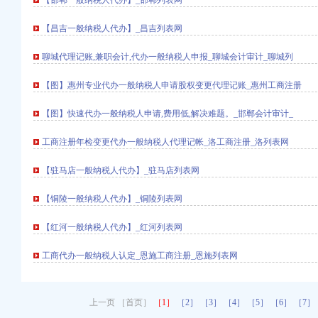
【邯郸一般纳税人代办】_邯郸列表网
纳税人认定标准送法下乡活动
注册建设节约型机关
【昌吉一般纳税人代办】_昌吉列表网
整校园周边环境
聊城代理记账,兼职会计,代办一般纳税人申报_聊城会计审计_聊城列
纳税人认定标准场专项整
络广告实施监管
【图】惠州专业代办一般纳税人申请股权变更代理记账_惠州工商注册
市场监管防止疫发生
化农资市场监管取得成效
【图】快速代办一般纳税人申请,费用低,解决难题。_邯郸会计审计_
工商行政管理局长会议精
质量有较大提高
工商注册年检变更代办一般纳税人代理记帐_洛工商注册_洛列表网
【驻马店一般纳税人代办】_驻马店列表网
_第1页_代理重庆
【铜陵一般纳税人代办】_铜陵列表网
额的批复-应用文书
【红河一般纳税人代办】_红河列表网
税务局申请？_天津包
请税务机关货物运输
工商代办一般纳税人认定_恩施工商注册_恩施列表网
素材下载_增值税普通发
吧
上一页 ［首页］
［1］
［2］
［3］
［4］
［5］
［6］
［7］