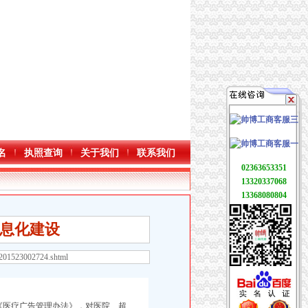
名
执照查询
关于我们
联系我们
02363653351
13320337068
13368080804
息化建设
3201523002724.shtml
《医疗广告管理办法》，对医院、超