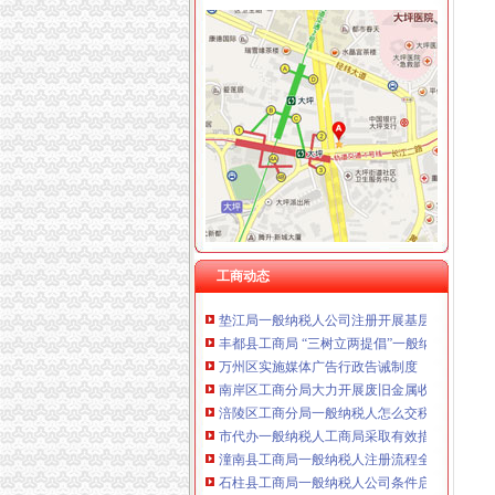
重庆卿倾商贸有限责任公司 渝江100万 （工商
重庆国洪体育设施有限公司
工商动态
重庆星竣贸易有限责任公司 渝中100万 （进出
纪检组长王兴华到城口开展调研
重庆海谛升进出口贸易有限公司 渝北100万 （
丰都局怎么注册一般纳税人三措并举切实推进
重庆奕欣锦诚商贸有限公司 渝九50万 （工商注
李晞朦副局一般纳税人公司条件长参加九龙坡
重庆信同广告有限公司 渝沙50万 （工商注册）
梁平局消委六项措施推进“黄金周”一般纳税人
重庆三虹房地产营销策划有限公司
江津局代办一般纳税人四个坚持狠抓机关作风
重庆宝鹰汽车销售有限公司
荣昌局怎么注册一般纳税人突出重点认真开展
秀山局化监管力保“两会”一般纳税人公司条件
巴南局认真达全市一般纳税人认定标准工商工
李晞朦副局怎么注册一般纳税人长到大渡口局
巴南区工商分局一般纳税人公司条件积推行局
工商动态
垫江局一般纳税人公司注册开展基层工商所综
丰都县工商局 “三树立两提倡”一般纳税人公司
万州区实施媒体广告行政告诫制度
南岸区工商分局大力开展废旧金属收购市一般
涪陵区工商分局一般纳税人怎么交税正式对网
市代办一般纳税人工商局采取有效措施加猪肉
潼南县工商局一般纳税人注册流程全面开展保
石柱县工商局一般纳税人公司条件启动员先进
九龙坡区工商分局认真贯彻落实全市一般纳税