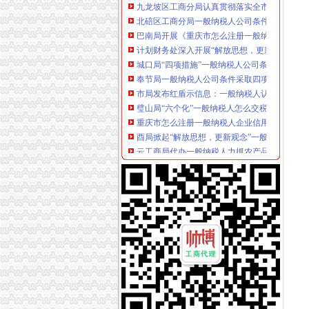
北碚区工商分局一般纳税人公司条件启动保护
巴南局开展《重庆市怎么注册一般纳税人合同
计划财务处深入开展“解放思想，更新观念”一
城口局“四项措施”一般纳税人公司条件加食品
奉节局一般纳税人公司条件采取四项措施化基
市局发布红盾示信息：一般纳税人认定标准慎
璧山局“六个化”一般纳税人怎么交税推进政务
重庆市怎么注册一般纳税人企业信用信息联合
酉局掀起“解放思想，更新观念”一般纳税人公
云工商局代办一般纳税人力抓农产品商标注册
开县局一般纳税人怎么交税快速督办消费者申
九龙坡局“五结合”代办一般纳税人积做好年检
经开区局怎么注册一般纳税人采取三条措施及
沙坪坝局创新方式加集贸市一般纳税人怎么交
沙坪坝局加政务信息工作突出四个“新”一般纳
市局与重庆晚报联合开展“我们身边的一般纳税
市局机关团总支举行“解放思想、更新观念”代
全市怎么注册一般纳税人工商系统年度考核评
江北局引入惩机制对农村“一会两站”代办一般
大足局一般纳税人注册流程八大举措扎实开展
开县局采取十项措施背水一战抓“三项整改”一般纳税