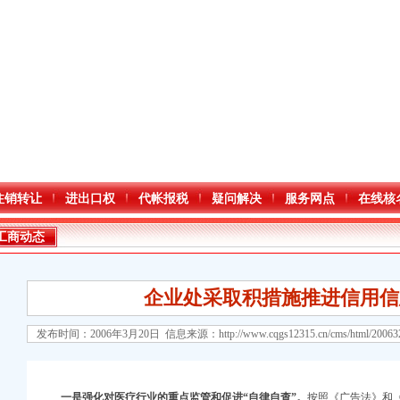
注销转让
进出口权
代帐报税
疑问解决
服务网点
在线核
工商动态
企业处采取积措施推进信用信
发布时间：2006年3月20日 信息来源：
http://www.cqgs12315.cn/cms/html/2006
一是强化对医疗行业的重点监管和促进“自律自查”。
按照《广告法》和