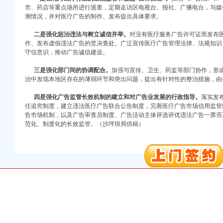
市、药店等重点场所进行巡查，定期走访区电视台、报社、广播电台，与媒
测情况，并对医疗广告的制作、发布提出具体要求。
二是强化惩治违法与树立诚信并举。
对没有医疗服务广告许可证而发布
作、发布虚假违法广告的坚决查处。广泛宣传医疗广告管理法律、法规知识
守信意识，推动广告诚信建设。
三是强化部门间的协调配合。
加强与宣传、卫生、药监等部门协作，形
口权)
治中发现本地区存在的薄弱环节和突出问题，提出有针对性的整治措施，由
万 （增资）
四是强化广告监管长效机制的建立和对广告业发展的行政指导。
落实发
任追究制度，建立违法医疗广告联合公告制度，完善医疗广告市场信用监管
注册）
告市场机制，以及广告审查员制度、广告活动主体评选评优违法广告一票否
范化、制度化的长效监管。（沙坪坝局供稿）
口权）
进出口权）
册）
口权)
万 （增资）