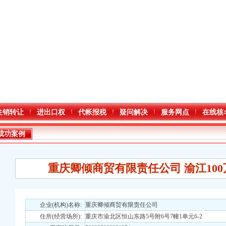
注销转让
进出口权
代帐报税
疑问解决
服务网点
在线核
成功案例
重庆卿倾商贸有限责任公司 渝江100
口权)
企业(机构)名称:
重庆卿倾商贸有限责任公司
万 （增资）
住所(经营场所):
重庆市渝北区恒山东路5号附6号7幢1单元6-2