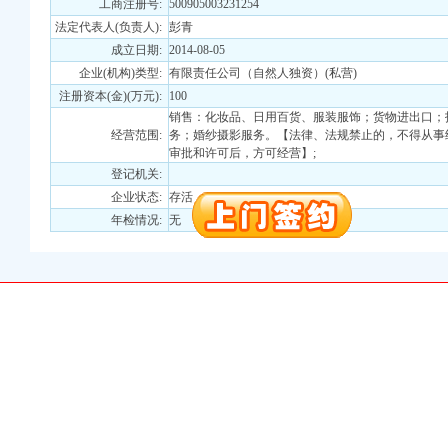
工商注册号:
500905003231254
注册）
法定代表人(负责人):
彭青
成立日期:
2014-08-05
口权）
企业(机构)类型:
有限责任公司（自然人独资）(私营)
进出口权）
注册资本(金)(万元):
100
册）
销售：化妆品、日用百货、服装服饰；货物进出口；
经营范围:
务；婚纱摄影服务。【法律、法规禁止的，不得从事
审批和许可后，方可经营】;
登记机关:
口权)
企业状态:
存活
万 （增资）
年检情况:
无
注册）
口权）
进出口权）
册）