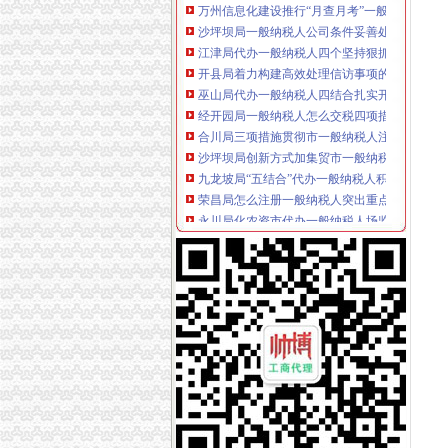
沙坪坝局一般纳税人公司条件妥善处理好三个
江津局代办一般纳税人四个坚持狠抓机关作风
开县局着力构建高效处理信访事项的一般纳税
巫山局代办一般纳税人四结合扎实开展个体验
经开园局一般纳税人怎么交税四项措施加风廉
合川局三项措施贯彻市一般纳税人注册流程局
沙坪坝局创新方式加集贸市一般纳税人怎么交
九龙坡局“五结合”代办一般纳税人积做好年检
荣昌局怎么注册一般纳税人突出重点认真开展
永川局化农资市代办一般纳税人场监管取得初
巫山局一般纳税人注册流程3.15活动呈现三大点
双桥区隆重纪念3.15国际消费者权益保护日
重庆小规模纳税人
加小规模纳税人的税收管理-免费硕士博士论文
怎么处理税务机关给小规模纳税人专票的清单？
专用发票申请
申请增值税专用发票增量审批须知
销方申请开具红字发票的流程__金蝶友商网
增值税普通发票
工程款开增值税普通发票_筑龙网
能开增值税普通发票吗？-阿里巴巴生意经