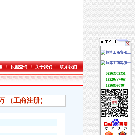
名
执照查询
关于我们
联系我们
02363653351
13320337068
13368080804
万 （工商注册）