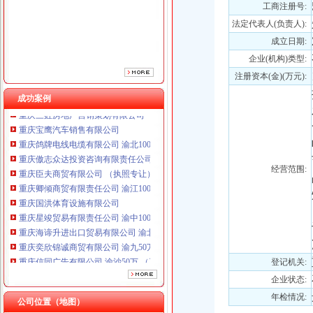
重庆臣夫商贸有限公司 （执照专让）
工商注册号:
重庆卿倾商贸有限责任公司 渝江100万 （工商注册）
法定代表人(负责人):
重庆国洪体育设施有限公司
成立日期:
重庆星竣贸易有限责任公司 渝中100万 （进出口权）
企业(机构)类型:
重庆海谛升进出口贸易有限公司 渝北100万 （进出口权）
重庆奕欣锦诚商贸有限公司 渝九50万 （工商注册）
注册资本(金)(万元):
重庆信同广告有限公司 渝沙50万 （工商注册）
成功案例
重庆三虹房地产营销策划有限公司
重庆宝鹰汽车销售有限公司
重庆鸽牌电线电缆有限公司 渝北10010万 (进出口权)
重庆傲志众达投资咨询有限责任公司 渝九1000万 （增资）
重庆臣夫商贸有限公司 （执照专让）
经营范围:
重庆卿倾商贸有限责任公司 渝江100万 （工商注册）
重庆国洪体育设施有限公司
重庆星竣贸易有限责任公司 渝中100万 （进出口权）
重庆海谛升进出口贸易有限公司 渝北100万 （进出口权）
重庆奕欣锦诚商贸有限公司 渝九50万 （工商注册）
重庆信同广告有限公司 渝沙50万 （工商注册）
登记机关:
重庆三虹房地产营销策划有限公司
重庆宝鹰汽车销售有限公司
企业状态:
年检情况:
公司位置（地图）