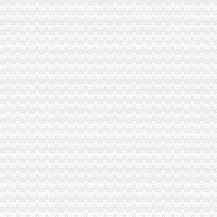
专用发票申请
开具《红字增值税专用发票通知单》应该向哪方税务局申请？_天津包
资料：天津市营业税改征增值税试点纳税人申请税务机关货物运输
增值税普通发票
增值税普通发票图片素材_增值税普通发票图片素材下载_增值税普通发
增值税专用发票和增值税普通发票合并的可行建议-塞外江南-新疆伊犁
增值税专用发票
增值税专用发票与增值税普通发票有什么区别？-知乎
增值税专用发票开具的几大误区_会计_天涯论坛_天涯社区
开增值税公司
个人付款到公司帐户,能否开增值税发票
问：?关于怎么开增值税专用发票？有客户要我公司给他们开的增值税
增值税核定标准
关于《关于在部分行业试行农产品增值税进项税额核定扣除办法的通知
菏泽市国家税务局关于部分行业试行农产品增值税进项税额核定扣除办
重庆一般纳税人公司注册
华氏财务_深圳公司注册,记账报税,工商变更,一般纳税人,商标
深圳罗湖东门地王一般纳税人注册,开户,地址挂靠罗湖金丰城大厦
一般纳税人查询
【临沂公司注册：记账报税、会计咨询、一般纳税人】-临沂临沂周边
工商注册,代理记账,一般纳税人申报-株洲吉信会计咨询有限公司