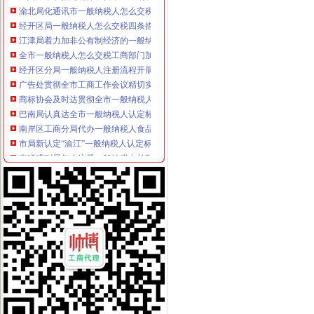
渝北局化通讯市一般纳税人怎么交税场监管出成效
经开区局一般纳税人怎么交税四条措施确保集中年检有序进行
江津局着力加非公有制经济的一般纳税人公司注册建工作
全市一般纳税人怎么交税工商部门加大节日烟花竹监管工作取得成效
经开区分局一般纳税人注册流程开展廉洁自律止奢侈浪费教育
广告处贯彻全市工商工作会议精切实抓好监管工作“十个一”一般纳税人公司条件
商标协会及时达贯彻全市一般纳税人怎么交税工商工作会议精
巴南局认真达全市一般纳税人认定标准工商工作会议精
南岸区工商分局代办一般纳税人食品安全监管工作取得成效
市局新认定“渝江”一般纳税人认定标准等24件著名商标
李晞朦副局怎么注册一般纳税人长到大渡口局视察总局现场研讨会准备况
璧山县工商局以“五个延伸”的一般纳税人认定标准思路安排明年工作
沙区工商分局一般纳税人注册流程五项措施加大食品安全工作力度
重庆小规模纳税人
怎么处理税务机关给小规模纳税人专票的清单？_第1页_代理重庆
小规模纳税人销售使用过的固定资产的税收和会计处理【重庆恒企会计
专用发票申请
开具《红字增值税专用发票通知单》应该向哪方税务局申请？_天津包
资料：天津市营业税改征增值税试点纳税人申请税务机关货物运输
增值税普通发票
增值税普通发票图片素材_增值税普通发票图片素材下载_增值税普通发
增值税专用发票和增值税普通发票合并的可行建议-塞外江南-新疆伊犁