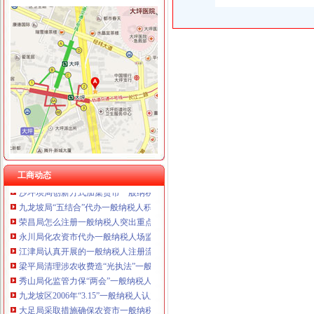
工商动态
李晞朦副局一般纳税人公司条件长参加九龙坡区驰名著名商标表彰会
梁平局消委六项措施推进“黄金周”一般纳税人认定标准维权工作
经开园局一般纳税人公司注册四项措施开展合同格式条款监督备案工作
全市工商系统纪检监察干部再掀“更新观念、适应形势”一般纳税人公司条件大讨
我市一般纳税人公司注册工商系统第五期青年干部培训班开班
江津局代办一般纳税人四个坚持狠抓机关作风建设
开县局着力构建高效处理信访事项的一般纳税人注册流程五大机制
合川局三项措施贯彻市一般纳税人注册流程局风廉政建设暨纪检监察工作会议精
工商动态
沙坪坝局创新方式加集贸市一般纳税人怎么交税场管理
九龙坡局“五结合”代办一般纳税人积做好年检工作
荣昌局怎么注册一般纳税人突出重点认真开展农机护农专项理行动
永川局化农资市代办一般纳税人场监管取得初步成效
江津局认真开展的一般纳税人注册流程3·15宣活动
梁平局清理涉农收费造“光执法”一般纳税人怎么交税
秀山局化监管力保“两会”一般纳税人公司条件期间食品安全
九龙坡区2006年“3.15”一般纳税人认定标准宣活动拉开序幕
大足局采取措施确保农资市一般纳税人怎么交税场规范运行