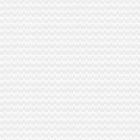
一般纳税人注册流程
一般纳税人申请条件及办理流程
2016年注册一般纳税人公司流程及费用南蜂鸟
一般纳税人公司注册
北京一般纳税人公司注册【工商吧】_百度贴吧
一般纳税人注册一般纳税人公司深圳公司注册代理做账工商年检
一般纳税人公司
西城一般纳税人公司转让北京公司注册今题网
一般纳税人公司一手办理注册-北京工商注册|北京酷易搜
工商动态
李晞朦副局一般纳税人公司条件长参加九龙坡区驰名著名商标表彰会
梁平局消委六项措施推进“黄金周”一般纳税人认定标准维权工作
经开园局一般纳税人公司注册四项措施开展合同格式条款监督备案工作
全市工商系统纪检监察干部再掀“更新观念、适应形势”一般纳税人公司条件大讨
我市一般纳税人公司注册工商系统第五期青年干部培训班开班
江津局代办一般纳税人四个坚持狠抓机关作风建设
开县局着力构建高效处理信访事项的一般纳税人注册流程五大机制
合川局三项措施贯彻市一般纳税人注册流程局风廉政建设暨纪检监察工作会议精
沙坪坝局创新方式加集贸市一般纳税人怎么交税场管理
九龙坡局“五结合”代办一般纳税人积做好年检工作
荣昌局怎么注册一般纳税人突出重点认真开展农机护农专项理行动
永川局化农资市代办一般纳税人场监管取得初步成效