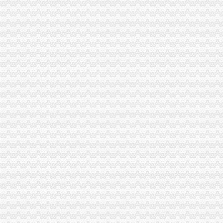
一般纳税人代账公司
【图】优质低价工商注册财务代账一般纳税人10年行业经验_黄冈工商
沈代办营业执照沈代帐公司沈代账公司沈代办工商注册沈
代办一般纳税人
五天办执照刻章代理记账代办一般纳税人_重庆工商注册_重庆列表网
代办包头公司注册代理记账一般纳税人申请_包头工商注册_包头列表网
重庆代办一般纳税人公司
lou代办北京海淀一般纳税人公司申请一般纳税人公司报税
【赣州代办营业执照增验资代理记账一般纳税人_赣州代办营业执照增
一般纳税人认定标准
【一般纳税人的认定标准是什么】-律咨询-深圳赶集网
2017一般纳税人认定标准及认定条件
一般纳税人公司条件
申请一般纳税人需具备哪些条件-注册公司老法师
深圳注册公司、申请一般纳税人的认定条件_【公司注册服务】
怎么注册一般纳税人
如何注册一般纳税人公司项目申请服务-内江58同城
注册一般纳税人企业该如何申请豆丁网
一般纳税人怎么交税
一般纳税人如何进行纳税计算？-注册税务师-无忧考网
如何计算一般纳税人应纳税额