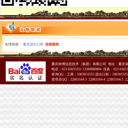
增值税专用发票
增值税专用发票与增值税普通发票有什么区别？-知乎
增值税专用发票开具的几大误区_会计_天涯论坛_天涯社区
开增值税公司
个人付款到公司帐户,能否开增值税发票
问：?关于怎么开增值税专用发票？有客户要我公司给他们开的增值税
增值税核定标准
友情链接：
重庆进出口权
自助添加
关于《关于在部分行业试行农产品增值税进项税额核定扣除办法的通知
菏泽市国家税务局关于部分行业试行农产品增值税进项税额核定扣除办
重庆一般纳税人公司注册
华氏财务_深圳公司注册,记账报税,工商变更,一般纳税人,商标
重庆帅博信息技术（集团）有限公司 地址：重庆渝
电话：023-63653351 13368080804 传真：023-6365
深圳罗湖东门地王一般纳税人注册,开户,地址挂靠罗湖金丰城大厦
咨询QQ：工商：1063653355 进出口权：1063653355
一般纳税人查询
受理员QQ：22863164-3 22863164-4 22863164-5 228
【临沂公司注册：记账报税、会计咨询、一般纳税人】-临沂临沂周边
工商注册,代理记账,一般纳税人申报-株洲吉信会计咨询有限公司
一般纳税人资格证
一般纳税人资格认定管理中存在的问题及对策
责令申请增值税一般纳税人资格认定通知书-MBA智库文档
一般纳税人申报表
我想请问下填一般纳税人增值税申报表附表二时,什么时候填待扣_
增值税一般纳税人申报