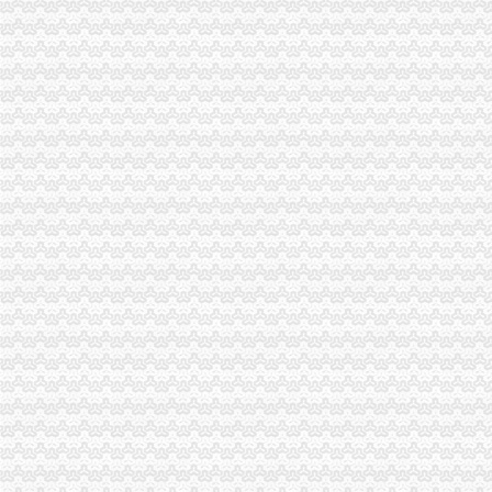
江津局认真开展的一般纳税人注册流程3·15宣活动
梁平局清理涉农收费造“光执法”一般纳税人怎么交税
秀山局化监管力保“两会”一般纳税人公司条件期间食品安全
九龙坡区2006年“3.15”一般纳税人认定标准宣活动拉开序幕
大足局采取措施确保农资市一般纳税人怎么交税场规范运行
渝北局化通讯市一般纳税人怎么交税场监管出成效
经开区局一般纳税人怎么交税四条措施确保集中年检有序进行
江津局着力加非公有制经济的一般纳税人公司注册建工作
全市一般纳税人怎么交税工商部门加大节日烟花竹监管工作取得成效
经开区分局一般纳税人注册流程开展廉洁自律止奢侈浪费教育
广告处贯彻全市工商工作会议精切实抓好监管工作“十个一”一般纳税人公司条件
商标协会及时达贯彻全市一般纳税人怎么交税工商工作会议精
巴南局认真达全市一般纳税人认定标准工商工作会议精
南岸区工商分局代办一般纳税人食品安全监管工作取得成效
市局新认定“渝江”一般纳税人认定标准等24件著名商标
李晞朦副局怎么注册一般纳税人长到大渡口局视察总局现场研讨会准备况
璧山县工商局以“五个延伸”的一般纳税人认定标准思路安排明年工作
沙区工商分局一般纳税人注册流程五项措施加大食品安全工作力度
重庆小规模纳税人
怎么处理税务机关给小规模纳税人专票的清单？_第1页_代理重庆
小规模纳税人销售使用过的固定资产的税收和会计处理【重庆恒企会计