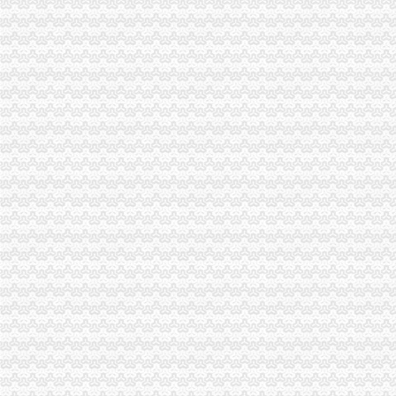
一般纳税人资格证
一般纳税人资格认定管理中存在的问题及对策
责令申请增值税一般纳税人资格认定通知书-MBA智库文档
一般纳税人申报表
我想请问下填一般纳税人增值税申报表附表二时,什么时候填待扣_
增值税一般纳税人申报
一般纳税人代账公司
【图】优质低价工商注册财务代账一般纳税人10年行业经验_黄冈工商
沈代办营业执照沈代帐公司沈代账公司沈代办工商注册沈
代办一般纳税人
五天办执照刻章代理记账代办一般纳税人_重庆工商注册_重庆列表网
代办包头公司注册代理记账一般纳税人申请_包头工商注册_包头列表网
重庆代办一般纳税人公司
lou代办北京海淀一般纳税人公司申请一般纳税人公司报税
【赣州代办营业执照增验资代理记账一般纳税人_赣州代办营业执照增
一般纳税人认定标准
【一般纳税人的认定标准是什么】-律咨询-深圳赶集网
2017一般纳税人认定标准及认定条件
一般纳税人公司条件
申请一般纳税人需具备哪些条件-注册公司老法师
深圳注册公司、申请一般纳税人的认定条件_【公司注册服务】
怎么注册一般纳税人