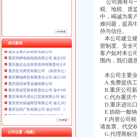
公司拥有可一
税、地税、质
中，竭诚为客
难问题，提高
持与信任。
本公司建立规
成功案例
密制度、安全
客户如对本公
重庆鸽牌电线电缆有限公司 渝北10010万 (进出口权)
重庆傲志众达投资咨询有限责任公司 渝九1000万 （增资）
围内，我们愿
重庆臣夫商贸有限公司 （执照专让）
重庆卿倾商贸有限责任公司 渝江100万 （工商注册）
本公司主要业
重庆国洪体育设施有限公司
A.免费提供
重庆星竣贸易有限责任公司 渝中100万 （进出口权）
B.重庆公司
重庆海谛升进出口贸易有限公司 渝北100万 （进出口权）
C.代办重庆
重庆奕欣锦诚商贸有限公司 渝九50万 （工商注册）
D.重庆进出
重庆信同广告有限公司 渝沙50万 （工商注册）
重庆三虹房地产营销策划有限公司
E.协助一般
重庆宝鹰汽车销售有限公司
F.内资公司
重庆鸽牌电线电缆有限公司 渝北10010万 (进出口权)
请发票、代交
重庆傲志众达投资咨询有限责任公司 渝九1000万 （增资）
公司位置（地图）
G.代理商标
重庆臣夫商贸有限公司 （执照专让）