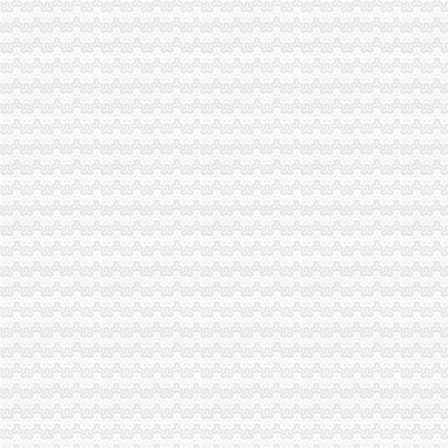
税务部门回应：开增值税专用发票无需书面资料_滚动新闻_中国网
增值税专用发票查询方法_搜狐财经_搜狐网
非法出售增值税专用发票罪-搜百科
万翔商城—厦门翔业集团旗下商城国企网店质优价美
增值税专用发票“”管理模式微-毕业论文|职称论文_778论文
增值税专用发票什么时候开？-注册税务师-无忧考网
红字发票是什么,跟增值税发票和普通发票有什么不同用途？_其他问
增值税专用发票所需携带资料
《增值税专用发票税点》100篇第一文库网
关于规范开具增值税专用发票的通知
增值税专用发票跨月退回如何处理？-中国会计网
360手游合作平台
增值税专用发票可以重新开吗？_找法网（）
增值税专用发票
什么是增值税专用发票？
住宿业可自行开具增值税专用发票_网易新闻
增值税专用发票
增值税专用发票_互动百科
增值税专用发票的作废及重开,您知道多少？_搜狐财经_搜狐网
增值税专用发票相关问题集锦豆丁网
接受增值税专用发票被查处|增值税|发票|专用_新浪新闻
关于增值税专用发票