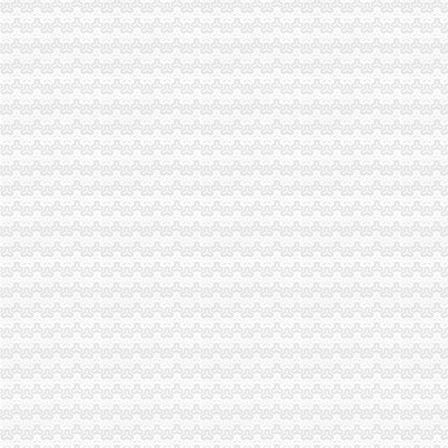
增值税专用发票_互动百科
2012年《经济法》辅导：增值税专用发票_东奥会计在线
增值税专用发票
增值税发票的问题
增值税专用发票_东奥会计在线
2016税务硕士考研知识点详解：增值税专用发票_考研_新东方在线
增值税发票_增值税专用发票_增值税普通发票_增值税发票真伪查询-
增值税专用发票的税率都有哪几种？各适合哪些行业企业？-增值税-创
个人能否到税务机关增值税专用发票？
增值税专用发票单位信息-财务部
增值税专用发票-MBA智库文档
增值税专用发票样本-华律网专题
增值税专用发票扣规定
增值税专用发票_标签_网易财经
增值税专用发票问题_百度知道
增值税专用发票【增值税专用发票真伪查询】__金蝶友商网
增值税专用发票的标准和样本-华律网专题新闻|华律网（）
红字发票是什么？跟增值税发票和普通发票有什么不同用途？_天涯问
2016税务硕士考研知识点讲解：增值税专用发票-中公考研网
这些况不能开具增值税专用发票_网易新闻
开增值税专用发票注意事项