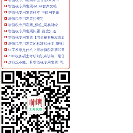
增值税专用发票-MBA智库文档
增值税专用发票样本-华律网专题
增值税专用发票扣规定
增值税专用发票_标签_网易财经
增值税专用发票问题_百度知道
增值税专用发票【增值税专用发票真伪查询】__金蝶友商网
增值税专用发票的标准和样本-华律网专题新闻|华律网（）
红字发票是什么？跟增值税发票和普通发票有什么不同用途？_天涯问
2016税务硕士考研知识点讲解：增值税专用发票-中公考研网
这些况不能开具增值税专用发票_网易新闻
开增值税专用发票注意事项
税务部门回应：开增值税专用发票无需书面资料_滚动新闻_中国网
增值税专用发票查询方法_搜狐财经_搜狐网
非法出售增值税专用发票罪-搜百科
万翔商城—厦门翔业集团旗下商城国企网店质优价美
增值税专用发票“”管理模式微-毕业论文|职称论文_778论文
增值税专用发票什么时候开？-注册税务师-无忧考网
红字发票是什么,跟增值税发票和普通发票有什么不同用途？_其他问
增值税专用发票所需携带资料
《增值税专用发票税点》100篇第一文库网
关于规范开具增值税专用发票的通知
增值税专用发票跨月退回如何处理？-中国会计网