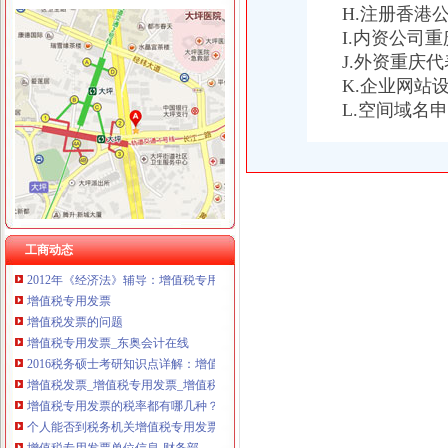
H.注册香港
重庆卿倾商贸有限责任公司 渝江100万 （工商注册）
I.内资公司
重庆国洪体育设施有限公司
增值税专用发票
J.外资重庆
重庆星竣贸易有限责任公司 渝中100万 （进出口权）
增值税专用发票与增值税普通发票有什么区别？-知乎
重庆海谛升进出口贸易有限公司 渝北100万 （进出口权）
K.企业网站
增值税专用发票开具的几大误区_会计_天涯论坛_天涯社区
重庆奕欣锦诚商贸有限公司 渝九50万 （工商注册）
L.空间域名
增值税专用发票-搜百科
重庆信同广告有限公司 渝沙50万 （工商注册）
关于修订《增值税专用发票使用规定》的通知
重庆三虹房地产营销策划有限公司
增值税发票怎么查询_增值税专用发票查询_增值税发票
重庆宝鹰汽车销售有限公司
增值专用票-搜百科
增值税专用发票-MBA智库百科
增值税专用发票
增值税专用发票_互动百科
工商动态
2012年《经济法》辅导：增值税专用发票_东奥会计在线
增值税专用发票
增值税发票的问题
增值税专用发票_东奥会计在线
2016税务硕士考研知识点详解：增值税专用发票_考研_新东方在线
增值税发票_增值税专用发票_增值税普通发票_增值税发票真伪查询-
增值税专用发票的税率都有哪几种？各适合哪些行业企业？-增值税-创
个人能否到税务机关增值税专用发票？
增值税专用发票单位信息-财务部