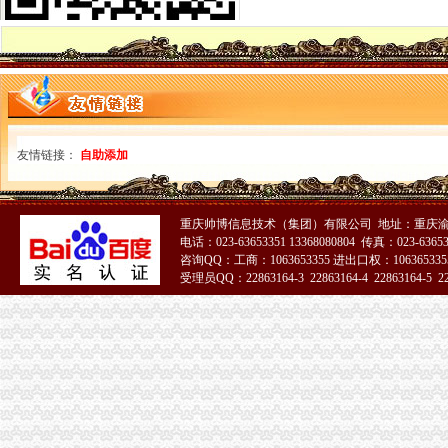
360手游合作平台
增值税专用发票可以重新开吗？_找法网（）
增值税专用发票
什么是增值税专用发票？
住宿业可自行开具增值税专用发票_网易新闻
增值税专用发票
增值税专用发票_互动百科
友情链接：
自助添加
增值税专用发票的作废及重开,您知道多少？_搜狐财经_搜狐网
增值税专用发票相关问题集锦豆丁网
接受增值税专用发票被查处|增值税|发票|专用_新浪新闻
重庆帅博信息技术（集团）有限公司 地址：重庆渝
关于增值税专用发票
电话：023-63653351 13368080804 传真：023-6365
增值税专用发票_会计审计第一门户-中国会计视野
咨询QQ：工商：1063653355 进出口权：1063653355
增值税专用发票
受理员QQ：22863164-3 22863164-4 22863164-5 228
增值税专用发票与增值税普通发票有什么区别？-知乎
增值税专用发票开具的几大误区_会计_天涯论坛_天涯社区
增值税专用发票-搜百科
关于修订《增值税专用发票使用规定》的通知
增值税发票怎么查询_增值税专用发票查询_增值税发票
增值专用票-搜百科
增值税专用发票-MBA智库百科
增值税专用发票