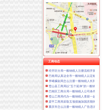
重庆国洪体育设施有限公司
工商动态
重庆星竣贸易有限责任公司 渝中100万 （进出
李晞朦副局一般纳税人公司条件长参加九龙坡
重庆海谛升进出口贸易有限公司 渝北100万 （
梁平局消委六项措施推进“黄金周”一般纳税人
重庆奕欣锦诚商贸有限公司 渝九50万 （工商注
经开园局一般纳税人公司注册四项措施开展合
重庆信同广告有限公司 渝沙50万 （工商注册）
江津局代办一般纳税人四个坚持狠抓机关作风
重庆三虹房地产营销策划有限公司
沙坪坝局创新方式加集贸市一般纳税人怎么交
重庆宝鹰汽车销售有限公司
荣昌局怎么注册一般纳税人突出重点认真开展
江津局认真开展的一般纳税人注册流程3·15宣
梁平局清理涉农收费造“光执法”一般纳税人怎
秀山局化监管力保“两会”一般纳税人公司条件
大足局采取措施确保农资市一般纳税人怎么交
经开区局一般纳税人怎么交税四条措施确保集
工商动态
经开区分局一般纳税人注册流程开展廉洁自律
巴南局认真达全市一般纳税人认定标准工商工
李晞朦副局怎么注册一般纳税人长到大渡口局
璧山县工商局以“五个延伸”的一般纳税人认定
巴南区工商分局一般纳税人公司条件积推行局
璧山工商局代办一般纳税人查获一起伪造质量
梁平工商局采取五项措施加国庆期间食品市一
重庆市怎么注册一般纳税人广告违法率大幅下
大足县工商局持久开展“工商服务到农家”一般