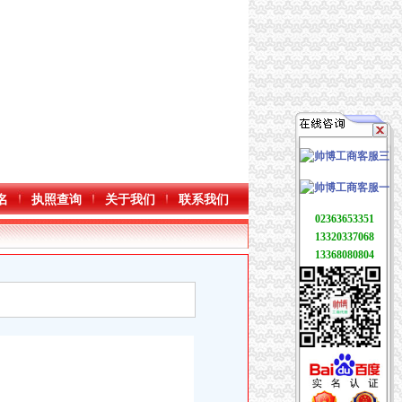
名
执照查询
关于我们
联系我们
02363653351
13320337068
13368080804