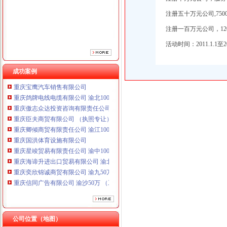
注册五十万元公司,75
注册一百万元公司，1
活动时间：2011.1.1
成功案例
重庆鸽牌电线电缆有限公司 渝北10010万 (进出口权)
重庆傲志众达投资咨询有限责任公司 渝九1000万 （增资）
重庆臣夫商贸有限公司 （执照专让）
重庆卿倾商贸有限责任公司 渝江100万 （工商注册）
重庆国洪体育设施有限公司
重庆星竣贸易有限责任公司 渝中100万 （进出口权）
重庆海谛升进出口贸易有限公司 渝北100万 （进出口权）
重庆奕欣锦诚商贸有限公司 渝九50万 （工商注册）
重庆信同广告有限公司 渝沙50万 （工商注册）
重庆三虹房地产营销策划有限公司
重庆宝鹰汽车销售有限公司
重庆鸽牌电线电缆有限公司 渝北10010万 (进出口权)
重庆傲志众达投资咨询有限责任公司 渝九1000万 （增资）
公司位置（地图）