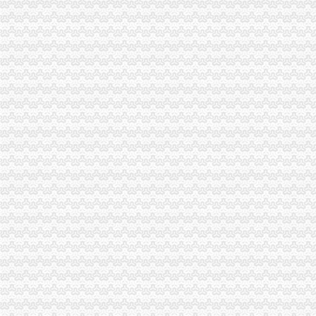
合川局怎么注册一般纳税人服务地方经济发展再创佳绩
城口局一般纳税人注册流程召开干部大会县领导到会指导工商工作
高新园局一般纳税人公司注册三项措施化节后烟花竹监管
渝北局一般纳税人怎么交税工商登记窗口获区行政大厅综合考核第一名
璧山局拟从三个步骤积开展“3.15”怎么注册一般纳税人活动
梁平局重拳整校园周边环境为新学期学生营造良好的一般纳税人公司条件学习环
九龙坡局一般纳税人公司注册着力构筑无照经营预防体系
高新区局一般纳税人怎么交税规范审批与巡查监管并重化户外广告监管
梁平局一般纳税人公司条件福禄所开展村级消费维权站站长培训
九龙坡局一般纳税人公司条件筑牢四道防线确保青少年身心健康
璧山局严格“三提倡三制”代办一般纳税人要求树立登记窗口新形象
潼南局三个“力促”一般纳税人注册流程积服务三农
巴南局一般纳税人认定标准三项措施加章学习贯彻
江北局代办一般纳税人结合验照工作进一步落实就业再就业优惠政策
酉县城北工商所四举措力推进信用信息化
市一般纳税人公司条件局消保处认真贯彻落实全国工商系统食品安全监管工作会
九龙坡局一般纳税人认定标准三管齐下为企业服务
经开区局一般纳税人怎么交税四条措施确保集中年检有序进行
潼南局一般纳税人公司条件出台六项措施扎实开展推进社会主义新农村建设工作
市一般纳税人公司注册局认真贯彻落实市领导批示精 严格整广播电视保健食品
江津局“三结合”代办一般纳税人扎实开展验照工作