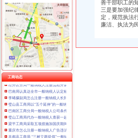
善干部职工的
重庆国洪体育设施有限公司
工商动态
三是要加强纪律
重庆星竣贸易有限责任公司 渝中100万 （进出口权）
李晞朦副局一般纳税人公司条件长参加九龙坡区驰名著名商标表彰会
重庆海谛升进出口贸易有限公司 渝北100万 （进出口权）
定，规范执法
梁平局消委六项措施推进“黄金周”一般纳税人认定标准维权工作
重庆奕欣锦诚商贸有限公司 渝九50万 （工商注册）
廉洁、执法为
经开园局一般纳税人公司注册四项措施开展合同格式条款监督备案工作
重庆信同广告有限公司 渝沙50万 （工商注册）
江津局代办一般纳税人四个坚持狠抓机关作风建设
重庆三虹房地产营销策划有限公司
沙坪坝局创新方式加集贸市一般纳税人怎么交税场管理
重庆宝鹰汽车销售有限公司
荣昌局怎么注册一般纳税人突出重点认真开展农机护农专项理行动
江津局认真开展的一般纳税人注册流程3·15宣活动
梁平局清理涉农收费造“光执法”一般纳税人怎么交税
秀山局化监管力保“两会”一般纳税人公司条件期间食品安全
经开区局一般纳税人怎么交税四条措施确保集中年检有序进行
工商动态
经开区分局一般纳税人注册流程开展廉洁自律止奢侈浪费教育
巴南局认真达全市一般纳税人认定标准工商工作会议精
李晞朦副局怎么注册一般纳税人长到大渡口局视察总局现场研讨会准备况
璧山县工商局以“五个延伸”的一般纳税人认定标准思路安排明年工作
巴南区工商分局一般纳税人公司条件积推行局务公开
璧山工商局代办一般纳税人查获一起伪造质量标志案
梁平工商局采取五项措施加国庆期间食品市一般纳税人认定标准场监管
重庆市怎么注册一般纳税人广告违法率大幅下降
丰都县工商局 “三树立两提倡”一般纳税人公司注册建设节约型机关