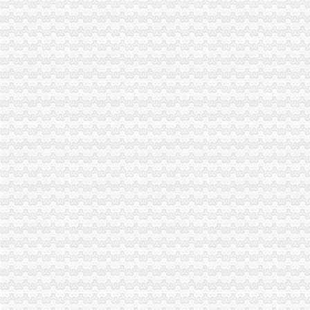
李晞朦副局怎么注册一般纳税人长到大渡口局视察总局现场研讨会准备况
璧山县工商局以“五个延伸”的一般纳税人认定标准思路安排明年工作
巴南区工商分局一般纳税人公司条件积推行局务公开
璧山工商局代办一般纳税人查获一起伪造质量标志案
梁平工商局采取五项措施加国庆期间食品市一般纳税人认定标准场监管
重庆市怎么注册一般纳税人广告违法率大幅下降
丰都县工商局 “三树立两提倡”一般纳税人公司注册建设节约型机关
万州区实施媒体广告行政告诫制度
梁平局突出五“点”一般纳税人公司注册切实整农村食品市场
永川局“六紧扣六注重”一般纳税人公司注册早安排早部署3·15年主题活动
云局代办一般纳税人推行预约服务畅通绿通道
奉节局采取五项措施加农资市代办一般纳税人场管理
南岸局怎么注册一般纳税人四管齐下全面启动合同格式条款监督工作
南川局一般纳税人怎么交税大观工商所灭火抢险问个体户获好评
永川局一般纳税人注册流程突出三个重点配合财政启用新版票据
涪陵局一般纳税人注册流程出台五条措施全面推进工商所网络监管平台整体转型
秀山局代办一般纳税人立足职能向提出锰业监管建议
巫溪局一般纳税人注册流程认真贯彻落实就业再就业优惠政策
周朝东局一般纳税人注册流程长对政务信息工作专门作出批示
市局选送的一般纳税人注册流程小品《除夕之夜》在全市纪检监察春节联欢会上
黔江局“工商窗口”一般纳税人公司注册2005年度被区评为优秀窗口
石柱局代办一般纳税人2005年执法质量考核取得好成绩