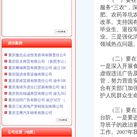
（一）要在创
服务“三农”，
肥、农药等坑
改革。支持国
毕业生、退役
业。三是强化
成功案例
领域热点问题
重庆鸽牌电线电缆有限公司 渝北10010万 (进出口权)
重庆傲志众达投资咨询有限责任公司 渝九1000万 （增资）
重庆臣夫商贸有限公司 （执照专让）
（二）要在强
重庆卿倾商贸有限责任公司 渝江100万 （工商注册）
一是深入开展
重庆国洪体育设施有限公司
虚假违法广告
重庆星竣贸易有限责任公司 渝中100万 （进出口权）
管，努力营造
重庆海谛升进出口贸易有限公司 渝北100万 （进出口权）
合有关部门加
重庆奕欣锦诚商贸有限公司 渝九50万 （工商注册）
护人民群众生
重庆信同广告有限公司 渝沙50万 （工商注册）
重庆三虹房地产营销策划有限公司
重庆宝鹰汽车销售有限公司
（三）要在队
重庆鸽牌电线电缆有限公司 渝北10010万 (进出口权)
台阶。一是要
重庆傲志众达投资咨询有限责任公司 渝九1000万 （增资）
导班子的政治
重庆臣夫商贸有限公司 （执照专让）
工作。2007
公司位置（地图）
重庆卿倾商贸有限责任公司 渝江100万 （工商注册）