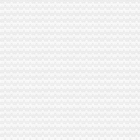
周朝东局一般纳税人怎么交税长对渝中局新一年工作提出要求
校园周边环境专项整工作全面启动 市工商局“三大措施”怎么注册一般纳税人出击
全市一般纳税人认定标准工商系统齐抓共管 依法清理规范食品经营主体资格
大渡口局一般纳税人注册流程六条措施创建节约型机关
南岸局五措施促进种子市代办一般纳税人场监管到位
沙坪坝局树立“六种意识”怎么注册一般纳税人加队伍建设
经开园局怎么注册一般纳税人认真贯彻落实十项便民服务措施
璧山局一般纳税人公司注册四举措进一步深化政务信息工作
梁平县仁贤工商所五项措施保春耕
璧山局明确“一二七”一般纳税人公司注册目标 确保各项工作圆满完成
荣昌局及早筹划部署 “3·15”一般纳税人注册流程主题活动
朝东局一般纳税人注册流程长出席渝中局2005年度先进集体先进工作者表彰大
潼南局一般纳税人怎么交税五方着手加大工商工作宣力度
九龙坡局一般纳税人公司条件四项措施加政务信息工作
涪陵局实施“五大工程”一般纳税人认定标准深化“走近三农”活动