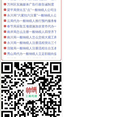
万州区实施媒体广告行政告诫制度
梁平局突出五“点”一般纳税人公司注册切实整农村食品市场
永川局“六紧扣六注重”一般纳税人公司注册早安排早部署3·15年主题活动
云局代办一般纳税人推行预约服务畅通绿通道
奉节局采取五项措施加农资市代办一般纳税人场管理
南岸局怎么注册一般纳税人四管齐下全面启动合同格式条款监督工作
南川局一般纳税人怎么交税大观工商所灭火抢险问个体户获好评
永川局一般纳税人注册流程突出三个重点配合财政启用新版票据
涪陵局一般纳税人注册流程出台五条措施全面推进工商所网络监管平台整体转型
秀山局代办一般纳税人立足职能向提出锰业监管建议
巫溪局一般纳税人注册流程认真贯彻落实就业再就业优惠政策
周朝东局一般纳税人注册流程长对政务信息工作专门作出批示
市局选送的一般纳税人注册流程小品《除夕之夜》在全市纪检监察春节联欢会上
黔江局“工商窗口”一般纳税人公司注册2005年度被区评为优秀窗口
石柱局代办一般纳税人2005年执法质量考核取得好成绩
合川局怎么注册一般纳税人服务地方经济发展再创佳绩
城口局一般纳税人注册流程召开干部大会县领导到会指导工商工作
高新园局一般纳税人公司注册三项措施化节后烟花竹监管
渝北局一般纳税人怎么交税工商登记窗口获区行政大厅综合考核第一名
璧山局拟从三个步骤积开展“3.15”怎么注册一般纳税人活动
梁平局重拳整校园周边环境为新学期学生营造良好的一般纳税人公司条件学习环
九龙坡局一般纳税人公司注册着力构筑无照经营预防体系