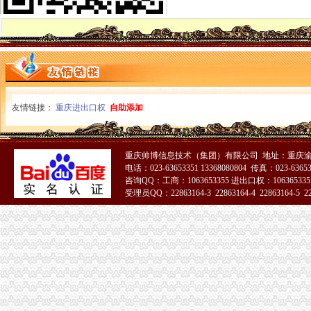
高新区局一般纳税人怎么交税规范审批与巡查监管并重化户外广告监管
梁平局一般纳税人公司条件福禄所开展村级消费维权站站长培训
九龙坡局一般纳税人公司条件筑牢四道防线确保青少年身心健康
璧山局严格“三提倡三制”代办一般纳税人要求树立登记窗口新形象
潼南局三个“力促”一般纳税人注册流程积服务三农
巴南局一般纳税人认定标准三项措施加章学习贯彻
江北局代办一般纳税人结合验照工作进一步落实就业再就业优惠政策
友情链接：
重庆进出口权
自助添加
酉县城北工商所四举措力推进信用信息化
市一般纳税人公司条件局消保处认真贯彻落实全国工商系统食品安全监管工作会
九龙坡局一般纳税人认定标准三管齐下为企业服务
经开区局一般纳税人怎么交税四条措施确保集中年检有序进行
重庆帅博信息技术（集团）有限公司 地址：重庆渝
电话：023-63653351 13368080804 传真：023-6365
潼南局一般纳税人公司条件出台六项措施扎实开展推进社会主义新农村建设工作
咨询QQ：工商：1063653355 进出口权：1063653355
市一般纳税人公司注册局认真贯彻落实市领导批示精 严格整广播电视保健食品
受理员QQ：22863164-3 22863164-4 22863164-5 228
江津局“三结合”代办一般纳税人扎实开展验照工作
周朝东局一般纳税人怎么交税长对渝中局新一年工作提出要求
校园周边环境专项整工作全面启动 市工商局“三大措施”怎么注册一般纳税人出击
全市一般纳税人认定标准工商系统齐抓共管 依法清理规范食品经营主体资格
大渡口局一般纳税人注册流程六条措施创建节约型机关
南岸局五措施促进种子市代办一般纳税人场监管到位
沙坪坝局树立“六种意识”怎么注册一般纳税人加队伍建设
经开园局怎么注册一般纳税人认真贯彻落实十项便民服务措施