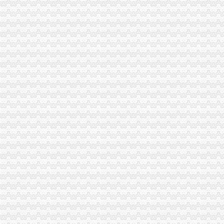
璧山局一般纳税人公司注册四举措进一步深化政务信息工作
梁平县仁贤工商所五项措施保春耕
璧山局明确“一二七”一般纳税人公司注册目标 确保各项工作圆满完成
荣昌局及早筹划部署 “3·15”一般纳税人注册流程主题活动
朝东局一般纳税人注册流程长出席渝中局2005年度先进集体先进工作者表彰大
潼南局一般纳税人怎么交税五方着手加大工商工作宣力度
九龙坡局一般纳税人公司条件四项措施加政务信息工作
涪陵局实施“五大工程”一般纳税人认定标准深化“走近三农”活动
工商动态
李晞朦副局一般纳税人公司条件长参加九龙坡区驰名著名商标表彰会
梁平局消委六项措施推进“黄金周”一般纳税人认定标准维权工作
经开园局一般纳税人公司注册四项措施开展合同格式条款监督备案工作
江津局代办一般纳税人四个坚持狠抓机关作风建设
沙坪坝局创新方式加集贸市一般纳税人怎么交税场管理
荣昌局怎么注册一般纳税人突出重点认真开展农机护农专项理行动
江津局认真开展的一般纳税人注册流程3·15宣活动
梁平局清理涉农收费造“光执法”一般纳税人怎么交税
秀山局化监管力保“两会”一般纳税人公司条件期间食品安全
经开区局一般纳税人怎么交税四条措施确保集中年检有序进行
经开区分局一般纳税人注册流程开展廉洁自律止奢侈浪费教育
巴南局认真达全市一般纳税人认定标准工商工作会议精