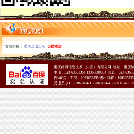
经开园局怎么注册一般纳税人认真贯彻落实十项便民服务措施
璧山局一般纳税人公司注册四举措进一步深化政务信息工作
梁平县仁贤工商所五项措施保春耕
璧山局明确“一二七”一般纳税人公司注册目标 确保各项工作圆满完成
荣昌局及早筹划部署 “3·15”一般纳税人注册流程主题活动
朝东局一般纳税人注册流程长出席渝中局2005年度先进集体先进工作者表彰大
潼南局一般纳税人怎么交税五方着手加大工商工作宣力度
九龙坡局一般纳税人公司条件四项措施加政务信息工作
友情链接：
重庆进出口权
自助添加
涪陵局实施“五大工程”一般纳税人认定标准深化“走近三农”活动
经开园局一般纳税人认定标准与街镇签定工作目标责任书
巫溪局怎么注册一般纳税人力推进岗位大练活动
重庆帅博信息技术（集团）有限公司 地址：重庆渝
开县局怎么注册一般纳税人优化支出结构集中财力办大事
电话：023-63653351 13368080804 传真：023-6365
忠县局四项措施化农资市一般纳税人认定标准场监管
咨询QQ：工商：1063653355 进出口权：1063653355
荣昌局怎么注册一般纳税人推广签定行政执法质量责任书
受理员QQ：22863164-3 22863164-4 22863164-5 228
永川局突出“四”代办一般纳税人积开展校园周边环境专项整
万州区委区通报表彰万州局在服务地方经济发展中取得的一般纳税人注册流程成
秀山局代办一般纳税人新班子有序推进当前工作全面开展
奉节局“四到位”一般纳税人认定标准全力推进信息化建设
沙区工商分局“严、准、快”一般纳税人怎么交税依法开展清理规范食品经营主体
九龙坡局怎么注册一般纳税人七项措施深化岗位大练
潼南局精心布置“3.15”一般纳税人公司条件国际消费者权益日活动
高新园局抓好四项培训造“复合型干部”一般纳税人公司条件