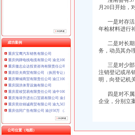
潼南县有375
重庆卿倾商贸有限责任公司 渝江100万 （工商注册）
月20日开始，
重庆国洪体育设施有限公司
重庆星竣贸易有限责任公司 渝中100万 （进出口权）
一是对存活且
重庆海谛升进出口贸易有限公司 渝北100万 （进出口权）
年检材料进行
重庆奕欣锦诚商贸有限公司 渝九50万 （工商注册）
重庆信同广告有限公司 渝沙50万 （工商注册）
重庆三虹房地产营销策划有限公司
成功案例
二是对长期未
重庆宝鹰汽车销售有限公司
务，动员其办
重庆鸽牌电线电缆有限公司 渝北10010万 (进出口权)
重庆傲志众达投资咨询有限责任公司 渝九1000万 （增资）
三是对少部分
重庆臣夫商贸有限公司 （执照专让）
注销登记或吊
重庆卿倾商贸有限责任公司 渝江100万 （工商注册）
明，向登记机
重庆国洪体育设施有限公司
重庆星竣贸易有限责任公司 渝中100万 （进出口权）
重庆海谛升进出口贸易有限公司 渝北100万 （进出口权）
四是对不属于
重庆奕欣锦诚商贸有限公司 渝九50万 （工商注册）
企业，分别立
重庆信同广告有限公司 渝沙50万 （工商注册）
重庆三虹房地产营销策划有限公司
重庆宝鹰汽车销售有限公司
公司位置（地图）