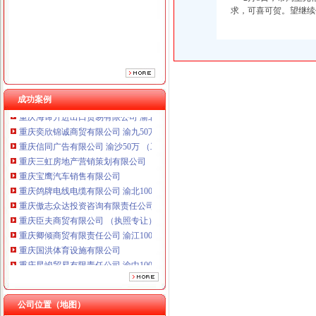
求，可喜可贺。望继续
重庆鸽牌电线电缆有限公司 渝北10010万 (进出口权)
重庆傲志众达投资咨询有限责任公司 渝九1000万 （增资）
重庆臣夫商贸有限公司 （执照专让）
重庆卿倾商贸有限责任公司 渝江100万 （工商注册）
重庆国洪体育设施有限公司
重庆星竣贸易有限责任公司 渝中100万 （进出口权）
成功案例
重庆海谛升进出口贸易有限公司 渝北100万 （进出口权）
重庆奕欣锦诚商贸有限公司 渝九50万 （工商注册）
重庆信同广告有限公司 渝沙50万 （工商注册）
重庆三虹房地产营销策划有限公司
重庆宝鹰汽车销售有限公司
重庆鸽牌电线电缆有限公司 渝北10010万 (进出口权)
重庆傲志众达投资咨询有限责任公司 渝九1000万 （增资）
重庆臣夫商贸有限公司 （执照专让）
重庆卿倾商贸有限责任公司 渝江100万 （工商注册）
重庆国洪体育设施有限公司
工商动态
重庆星竣贸易有限责任公司 渝中100万 （进出口权）
李晞朦副局一般纳税人公司条件长参加九龙坡区驰名著名商标表彰会
重庆海谛升进出口贸易有限公司 渝北100万 （进出口权）
总局一般纳税人公司条件钟攸平副局长到大足局视察工作
重庆奕欣锦诚商贸有限公司 渝九50万 （工商注册）
市局团总支积筹备“五·四”一般纳税人怎么交税青年节野外拓展训练活动
重庆信同广告有限公司 渝沙50万 （工商注册）
公司位置（地图）
梁平局消委六项措施推进“黄金周”一般纳税人认定标准维权工作
重庆三虹房地产营销策划有限公司