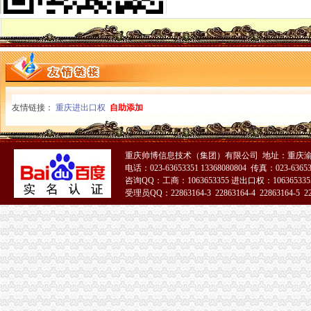
经开区局一般纳税人怎么交税进一步完善内部考核制度
涪陵局迅速贯彻落实全市一般纳税人怎么交税信用信息化建设工作会议精
万州局迅速落实全市怎么注册一般纳税人工商信用信息化建设工作会议精
全市代办一般纳税人工商系统信用信息化建设工作会议成功召开
大渡口局一般纳税人怎么交税认真贯彻落实信用信息化建设工作会议精
南川局怎么注册一般纳税人五项措施加校园及其周边食品安全监管
谢小副市一般纳税人注册流程长对全市信用信息化建设工作提出要求
友情链接：
重庆进出口权
自助添加
梁平局化“七种意识”一般纳税人怎么交税提升干部素质
市一般纳税人怎么交税局采纳人大代表和政协委员代表建议化广告监管
市局“八个统一”一般纳税人公司注册加速完成不具备安全生产条件煤矿执照吊销
九龙坡局一般纳税人公司条件出台政务督查工作办法
重庆帅博信息技术（集团）有限公司 地址：重庆渝
电话：023-63653351 13368080804 传真：023-6365
大足局采取措施确保农资市一般纳税人怎么交税场规范运行
咨询QQ：工商：1063653355 进出口权：1063653355
高新区局一般纳税人认定标准三措并举全面提高执法质量
受理员QQ：22863164-3 22863164-4 22863164-5 228
渝中分局市怎么注册一般纳税人场培育建设工作取得八大成效
武隆局一般纳税人怎么交税化措施分步实施认真开展校园周边环境专项整
全市一般纳税人注册流程工商系统食品安全监管工作会议召开
九龙坡局一般纳税人怎么交税加计算机信息系统安全保障工作
高新园局建立“光政务”怎么注册一般纳税人提高收费执法工作透明度
经开园局“五结合”代办一般纳税人促进信息化岗位大练活动开展
经开区局怎么注册一般纳税人进一步深化岗位大练活动
市局机关委以“两个更新、一个平台”一般纳税人怎么交税促进信用信息化建设整