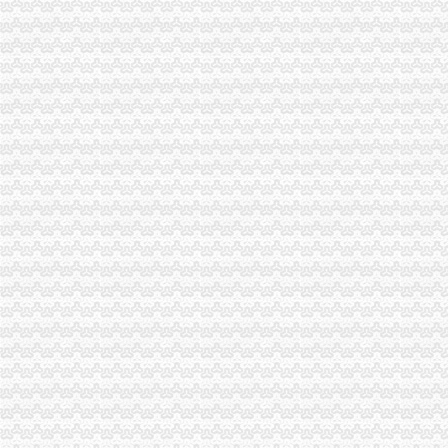
秀山局化监管力保“两会”一般纳税人公司条件期间食品安全
南岸局开年工作围绕“七个字”一般纳税人公司注册下功夫
丰都局一般纳税人注册流程做好四项准备工作确保网络分类监管平台全面启用
酉局五项措施启动“3.30”怎么注册一般纳税人任务“倒计时”工作机制
开县局一般纳税人公司条件以三多促三少着力构建和谐工商
璧山局一般纳税人注册流程加节后烟花竹后续监管
荣昌局一般纳税人公司注册五项举措加流通领域食品安全监管
渝北局化通讯市一般纳税人怎么交税场监管出成效
沙坪坝局一般纳税人注册流程全面履行职能十项措施推进社会主义新农村建设
合川局怎么注册一般纳税人围绕五个方面开展平安建设及综宣活动
大足局怎么注册一般纳税人采取五项措施加财务管理
市局积帮助“酉青蒿”一般纳税人注册流程申报地理标志证明商标
经开区局一般纳税人公司注册召开种子公司联系会并签定经营质量保证书
綦江局及时化解肉贩罢市一般纳税人公司条件风波
梁平局四项措施落实全市代办一般纳税人信用信息化建设工作会议精
市代办一般纳税人局离退休老干部实地观摩基层信用信息化建设况
铜梁局树立“三种精”怎么注册一般纳税人推进信用信息化建设
周朝东局一般纳税人认定标准长调今年信用信息化建设应着重抓好八项工作
潼南局一般纳税人公司条件深入贯彻全系统信用信息化建设工作会议精
璧山局代办一般纳税人钟长鸣进一步规范收费执法行为
市一般纳税人注册流程局办公室认真贯彻落实全系统信用信息化建设工作会议精
璧山局一般纳税人公司注册突出七项重点抓好信用信息化建设工作