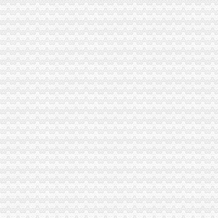
武隆局一般纳税人怎么交税化措施分步实施认真开展校园周边环境专项整
全市一般纳税人注册流程工商系统食品安全监管工作会议召开
九龙坡局一般纳税人怎么交税加计算机信息系统安全保障工作
高新园局建立“光政务”怎么注册一般纳税人提高收费执法工作透明度
经开园局“五结合”代办一般纳税人促进信息化岗位大练活动开展
经开区局怎么注册一般纳税人进一步深化岗位大练活动
市局机关委以“两个更新、一个平台”一般纳税人怎么交税促进信用信息化建设整
沙坪坝局一般纳税人怎么交税六措并举进一步规范收费执法行为
北碚区蔡家工商所化监管确保辖区经济秩序稳定