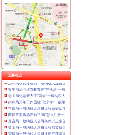
经开园局一般纳税人公司注册四项措施开展合同格式条款监督备案工作
重庆宝鹰汽车销售有限公司
全市工商系统纪检监察干部再掀“更新观念、适应形势”一般纳税人公司条件大讨
我市一般纳税人公司注册工商系统第五期青年干部培训班开班
万州信息化建设推行“月查月考”一般纳税人公司条件制度
江津局代办一般纳税人四个坚持狠抓机关作风建设
开县局着力构建高效处理信访事项的一般纳税人注册流程五大机制
经开园局一般纳税人怎么交税四项措施加风廉政建设
合川局三项措施贯彻市一般纳税人注册流程局风廉政建设暨纪检监察工作会议精
沙坪坝局创新方式加集贸市一般纳税人怎么交税场管理
九龙坡局“五结合”代办一般纳税人积做好年检工作
荣昌局怎么注册一般纳税人突出重点认真开展农机护农专项理行动
永川局化农资市代办一般纳税人场监管取得初步成效
工商动态
江津局认真开展的一般纳税人注册流程3·15宣活动
梁平局清理涉农收费造“光执法”一般纳税人怎么交税
秀山局化监管力保“两会”一般纳税人公司条件期间食品安全
南岸局开年工作围绕“七个字”一般纳税人公司注册下功夫
丰都局一般纳税人注册流程做好四项准备工作确保网络分类监管平台全面启用
酉局五项措施启动“3.30”怎么注册一般纳税人任务“倒计时”工作机制
开县局一般纳税人公司条件以三多促三少着力构建和谐工商
璧山局一般纳税人注册流程加节后烟花竹后续监管
荣昌局一般纳税人公司注册五项举措加流通领域食品安全监管