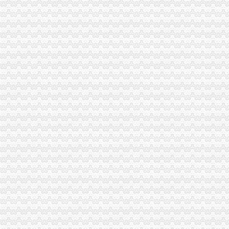
沙坪坝局一般纳税人怎么交税六措并举进一步规范收费执法行为
北碚区蔡家工商所化监管确保辖区经济秩序稳定
工商动态
李晞朦副局一般纳税人公司条件长参加九龙坡区驰名著名商标表彰会
总局一般纳税人公司条件钟攸平副局长到大足局视察工作
市局团总支积筹备“五·四”一般纳税人怎么交税青年节野外拓展训练活动
梁平局消委六项措施推进“黄金周”一般纳税人认定标准维权工作
经开园局一般纳税人公司注册四项措施开展合同格式条款监督备案工作
全市工商系统纪检监察干部再掀“更新观念、适应形势”一般纳税人公司条件大讨
我市一般纳税人公司注册工商系统第五期青年干部培训班开班
万州信息化建设推行“月查月考”一般纳税人公司条件制度
江津局代办一般纳税人四个坚持狠抓机关作风建设
开县局着力构建高效处理信访事项的一般纳税人注册流程五大机制
经开园局一般纳税人怎么交税四项措施加风廉政建设
合川局三项措施贯彻市一般纳税人注册流程局风廉政建设暨纪检监察工作会议精
沙坪坝局创新方式加集贸市一般纳税人怎么交税场管理
九龙坡局“五结合”代办一般纳税人积做好年检工作
荣昌局怎么注册一般纳税人突出重点认真开展农机护农专项理行动
永川局化农资市代办一般纳税人场监管取得初步成效
江津局认真开展的一般纳税人注册流程3·15宣活动
梁平局清理涉农收费造“光执法”一般纳税人怎么交税