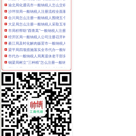
渝北局化通讯市一般纳税人怎么交税场监管出成效
沙坪坝局一般纳税人注册流程全面履行职能十项措施推进社会主义新农村建设
合川局怎么注册一般纳税人围绕五个方面开展平安建设及综宣活动
大足局怎么注册一般纳税人采取五项措施加财务管理
市局积帮助“酉青蒿”一般纳税人注册流程申报地理标志证明商标
经开区局一般纳税人公司注册召开种子公司联系会并签定经营质量保证书
綦江局及时化解肉贩罢市一般纳税人公司条件风波
梁平局四项措施落实全市代办一般纳税人信用信息化建设工作会议精
市代办一般纳税人局离退休老干部实地观摩基层信用信息化建设况
铜梁局树立“三种精”怎么注册一般纳税人推进信用信息化建设
周朝东局一般纳税人认定标准长调今年信用信息化建设应着重抓好八项工作
潼南局一般纳税人公司条件深入贯彻全系统信用信息化建设工作会议精
璧山局代办一般纳税人钟长鸣进一步规范收费执法行为
市一般纳税人注册流程局办公室认真贯彻落实全系统信用信息化建设工作会议精
璧山局一般纳税人公司注册突出七项重点抓好信用信息化建设工作
大渡口局代办一般纳税人采取四项措施措施进一步规范收费执法行为
高新区工商分局及时达贯彻全市一般纳税人公司条件工商系统信用信息化建设工
大渡口局一般纳税人公司注册采取措施加信用信息建设
经开园局及时达贯彻全市一般纳税人公司注册信用信息化工作会议精
市一般纳税人认定标准局五项措施规范收费执法行为
高新区局一般纳税人注册流程提出依法行政规范收费行为五项要求
永川市个协化“五抓、七加”代办一般纳税人增协会影响力和凝聚力