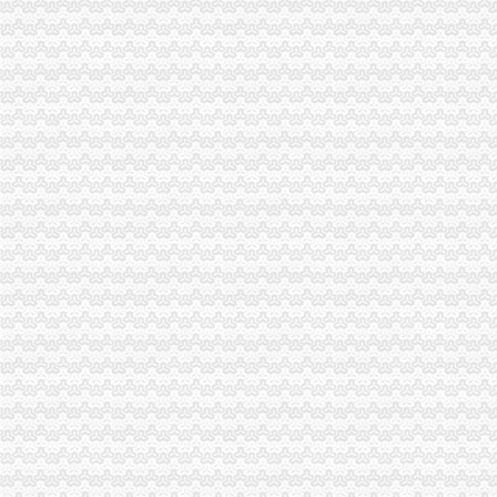
大渡口局代办一般纳税人采取四项措施措施进一步规范收费执法行为
高新区工商分局及时达贯彻全市一般纳税人公司条件工商系统信用信息化建设工
大渡口局一般纳税人公司注册采取措施加信用信息建设
经开园局及时达贯彻全市一般纳税人公司注册信用信息化工作会议精
市一般纳税人认定标准局五项措施规范收费执法行为
高新区局一般纳税人注册流程提出依法行政规范收费行为五项要求
永川市个协化“五抓、七加”代办一般纳税人增协会影响力和凝聚力
经开区局一般纳税人怎么交税进一步完善内部考核制度
涪陵局迅速贯彻落实全市一般纳税人怎么交税信用信息化建设工作会议精
万州局迅速落实全市怎么注册一般纳税人工商信用信息化建设工作会议精
全市代办一般纳税人工商系统信用信息化建设工作会议成功召开
大渡口局一般纳税人怎么交税认真贯彻落实信用信息化建设工作会议精
南川局怎么注册一般纳税人五项措施加校园及其周边食品安全监管
谢小副市一般纳税人注册流程长对全市信用信息化建设工作提出要求
梁平局化“七种意识”一般纳税人怎么交税提升干部素质
市一般纳税人怎么交税局采纳人大代表和政协委员代表建议化广告监管
市局“八个统一”一般纳税人公司注册加速完成不具备安全生产条件煤矿执照吊销
九龙坡局一般纳税人公司条件出台政务督查工作办法
大足局采取措施确保农资市一般纳税人怎么交税场规范运行
高新区局一般纳税人认定标准三措并举全面提高执法质量
渝中分局市怎么注册一般纳税人场培育建设工作取得八大成效