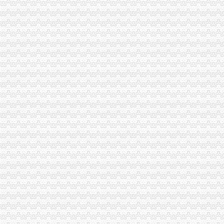
农产品增值税进项税额核定扣除试点实施办法_互动百科
东营市国家税务局关于调整部分增值税防伪税控系统高开票限额核定
关于在部分行业试行农产品增值税进项税额核定扣除办法的通知-搜狐
部分行业试行农产品增值税进项税额核定扣除办法-财经频道-金融界
[转载]农产品增值税进项税额扣除标准应履行核定程序_海上日出star_
广西壮族自区国家税务局关于在羽绒加工行业试行农产品增值税进项
土地增值税核定征收的要求-法律快车税法
陕西国税解读农产品增值税进项税核定扣除办法-税务频道-和讯网
税额核定制度较为广泛地应用于增值税、营业税、所得税的征收.（）-
海南省地方税务局关于调整房地产开发项目土地增值税核定征收办法的
《海南省地方税务局关于调整房地产开发项目土地增值税核定征收办法
北京市地方税务局关于土地增值税核定扣除项目金额标准有关问题的通
宁夏回族自区土地增值税核定征收管理办法（试行）-宁夏回族自
农产品增值税进项税额核定扣除办法有关问题_志趣网
关于产品增值税进项税额核定扣除办法的公告_志趣网
河北省国家税务局-信息公开-农产品增值税进项税额核定扣除标准
广西出台缫丝加工行业增值税核定扣除新政策-商品动态-生意社
国家税务总局关于在部分行业试行农产品增值税进项税额核定扣除办法
对《关于调整房地产开发项目土地增值税核定征收办法的公告》有关问
关于在部分行业试行农产品增值税进项税额核定扣除办法有关问题的公告
山东关于下达部分企业农产品增值税进项税额核定扣除标准的公告_地