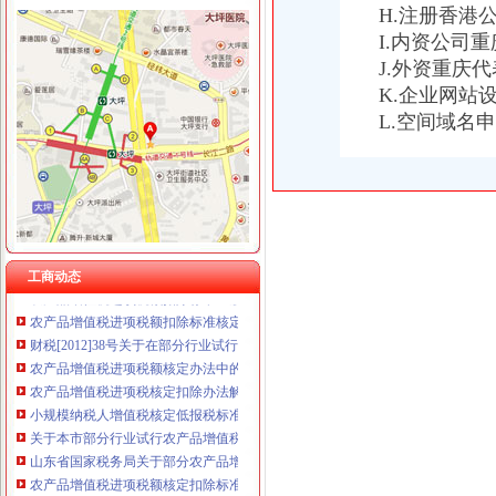
重庆卿倾商贸有限责任公司 渝江100万 （工商注册）
H.注册香港
重庆国洪体育设施有限公司
I.内资公司
增值税核定标准
重庆星竣贸易有限责任公司 渝中100万 （进出口权）
J.外资重庆
黑龙江省地方税务局
重庆海谛升进出口贸易有限公司 渝北100万 （进出口权）
K.企业网站
个人转让二手商铺,增值税也要提高
重庆奕欣锦诚商贸有限公司 渝九50万 （工商注册）
增值税进项税额扣除标准核定（依申请）
L.空间域名
重庆信同广告有限公司 渝沙50万 （工商注册）
财政部国家税务总局关于在部分行业试行农产品增值税进项税额核定扣
重庆三虹房地产营销策划有限公司
财政部国家税务总局关于在部分行业试行农产品增值税进项税额核定
重庆宝鹰汽车销售有限公司
关于调整农产品增值税进项税额核定扣除标准的通知
增值税发票核定调整-安康市人民
改进农产品增值税核定扣除办法
新增知识点：农产品增值税进项税额核定办法_中华会计网校论坛
工商动态
农产品增值税进项税额扣除标准应履行核定程序_税屋网——第一时间
农产品增值税进项税额扣除标准核定申请表
财税[2012]38号关于在部分行业试行农产品增值税进项税额核定扣除办
农产品增值税进项税额核定办法中的公式
农产品增值税进项税核定扣除办法解读_税屋网——第一时间递财税
小规模纳税人增值税核定低报税标准会计凭证如何处理-我公司为商
关于本市部分行业试行农产品增值税进项税额核定扣除具体实施办法的
山东省国家税务局关于部分农产品增值税进项税额实行核定扣除办法的
农产品增值税进项税额核定扣除标准的核准
关于《在部分行业试行农产品增值税进项税额核定扣除办法有关问题的