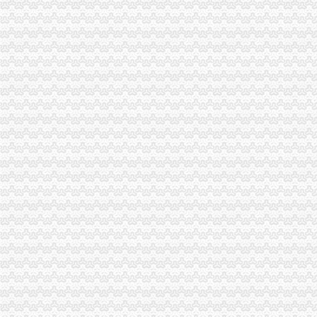
新增知识点：农产品增值税进项税额核定办法_中华会计网校论坛
农产品增值税进项税额扣除标准应履行核定程序_税屋网——第一时间
农产品增值税进项税额扣除标准核定申请表
财税[2012]38号关于在部分行业试行农产品增值税进项税额核定扣除办
农产品增值税进项税额核定办法中的公式
农产品增值税进项税核定扣除办法解读_税屋网——第一时间递财税
小规模纳税人增值税核定低报税标准会计凭证如何处理-我公司为商
关于本市部分行业试行农产品增值税进项税额核定扣除具体实施办法的
山东省国家税务局关于部分农产品增值税进项税额实行核定扣除办法的
农产品增值税进项税额核定扣除标准的核准
关于《在部分行业试行农产品增值税进项税额核定扣除办法有关问题的
山东省国家税务局关于下达部分企业农产品增值税进项税额核定扣除标
农产品增值税进项税额核定扣除办法-爱问知识人
农产品增值税进项税额核定扣除标准的核准（吉市国税局）
农产品增值税进项税额核定扣除标准的核准（吉市国税局）
关于在部分行业试行农产品增值税进项税额核定扣除办法有关问题的公
关于《在部分行业试行农产品增值税进项税额核定扣除办法有关问题的
农产品增值税进项税额扣除标准应履行核定程序_向前冲的税收学习园
北京市国家税务局北京市财政局关于试行农产品增值税进项税额核定扣
农产品增值税进项税额核定扣除试点实施办法_互动百科
浙江省平县国家税务局关于平县增值税一般纳税人征收类别核定办
深圳市国家税务局关于公布部分行业农产品增值税进项税额核定扣除标