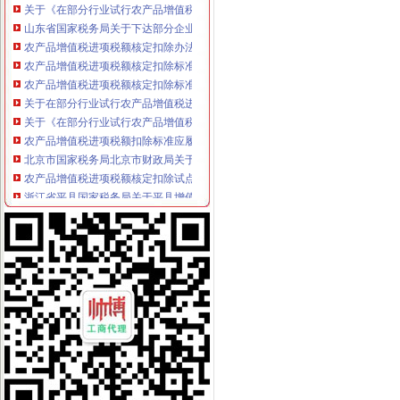
山东省国家税务局关于下达部分企业农产品增值税进项税额核定扣除标
农产品增值税进项税额核定扣除办法-爱问知识人
农产品增值税进项税额核定扣除标准的核准（吉市国税局）
农产品增值税进项税额核定扣除标准的核准（吉市国税局）
关于在部分行业试行农产品增值税进项税额核定扣除办法有关问题的公
关于《在部分行业试行农产品增值税进项税额核定扣除办法有关问题的
农产品增值税进项税额扣除标准应履行核定程序_向前冲的税收学习园
北京市国家税务局北京市财政局关于试行农产品增值税进项税额核定扣
农产品增值税进项税额核定扣除试点实施办法_互动百科
浙江省平县国家税务局关于平县增值税一般纳税人征收类别核定办
深圳市国家税务局关于公布部分行业农产品增值税进项税额核定扣除标
农产品增值税进项税额核定扣除试点实施办法_互动百科
东营市国家税务局关于调整部分增值税防伪税控系统高开票限额核定
关于在部分行业试行农产品增值税进项税额核定扣除办法的通知-搜狐
部分行业试行农产品增值税进项税额核定扣除办法-财经频道-金融界
[转载]农产品增值税进项税额扣除标准应履行核定程序_海上日出star_
广西壮族自区国家税务局关于在羽绒加工行业试行农产品增值税进项
土地增值税核定征收的要求-法律快车税法
陕西国税解读农产品增值税进项税核定扣除办法-税务频道-和讯网
税额核定制度较为广泛地应用于增值税、营业税、所得税的征收.（）-
海南省地方税务局关于调整房地产开发项目土地增值税核定征收办法的