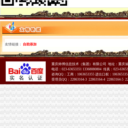
《海南省地方税务局关于调整房地产开发项目土地增值税核定征收办法
北京市地方税务局关于土地增值税核定扣除项目金额标准有关问题的通
宁夏回族自区土地增值税核定征收管理办法（试行）-宁夏回族自
农产品增值税进项税额核定扣除办法有关问题_志趣网
关于产品增值税进项税额核定扣除办法的公告_志趣网
河北省国家税务局-信息公开-农产品增值税进项税额核定扣除标准
广西出台缫丝加工行业增值税核定扣除新政策-商品动态-生意社
友情链接：
自助添加
国家税务总局关于在部分行业试行农产品增值税进项税额核定扣除办法
对《关于调整房地产开发项目土地增值税核定征收办法的公告》有关问
关于在部分行业试行农产品增值税进项税额核定扣除办法有关问题的公告
山东关于下达部分企业农产品增值税进项税额核定扣除标准的公告_地
重庆帅博信息技术（集团）有限公司 地址：重庆渝
昌平区地税局转发北京市地方税务局关于商品住宅土地增值税核定扣除
电话：023-63653351 13368080804 传真：023-6365
咨询QQ：工商：1063653355 进出口权：1063653355
增值税核定标准
受理员QQ：22863164-3 22863164-4 22863164-5 228
黑龙江省地方税务局
个人转让二手商铺,增值税也要提高
增值税进项税额扣除标准核定（依申请）
财政部国家税务总局关于在部分行业试行农产品增值税进项税额核定扣
财政部国家税务总局关于在部分行业试行农产品增值税进项税额核定
关于调整农产品增值税进项税额核定扣除标准的通知
增值税发票核定调整-安康市人民
改进农产品增值税核定扣除办法