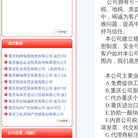
公司拥有可一
税、地税、质
中，竭诚为客
难问题，提高
持与信任。
本公司建立规
成功案例
密制度、安全
重庆鸽牌电线电缆有限公司 渝北10010万 (进出口权)
客户如对本公
重庆傲志众达投资咨询有限责任公司 渝九1000万 （增资）
围内，我们愿
重庆臣夫商贸有限公司 （执照专让）
重庆卿倾商贸有限责任公司 渝江100万 （工商注册）
本公司主要业
重庆国洪体育设施有限公司
A.免费提供
重庆星竣贸易有限责任公司 渝中100万 （进出口权）
重庆海谛升进出口贸易有限公司 渝北100万 （进出口权）
B.重庆公司
重庆奕欣锦诚商贸有限公司 渝九50万 （工商注册）
C.代办重庆
重庆信同广告有限公司 渝沙50万 （工商注册）
D.重庆进出
重庆三虹房地产营销策划有限公司
E.协助一般
重庆宝鹰汽车销售有限公司
F.内资公司
重庆鸽牌电线电缆有限公司 渝北10010万 (进出口权)
请发票、代交
重庆傲志众达投资咨询有限责任公司 渝九1000万 （增资）
公司位置（地图）
G.代理商标
重庆臣夫商贸有限公司 （执照专让）