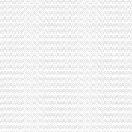
深圳市国家税务局关于公布部分行业农产品增值税进项税额核定扣除标
农产品增值税进项税额核定扣除试点实施办法_互动百科
东营市国家税务局关于调整部分增值税防伪税控系统高开票限额核定
关于在部分行业试行农产品增值税进项税额核定扣除办法的通知-搜狐
部分行业试行农产品增值税进项税额核定扣除办法-财经频道-金融界
[转载]农产品增值税进项税额扣除标准应履行核定程序_海上日出star_
广西壮族自区国家税务局关于在羽绒加工行业试行农产品增值税进项
土地增值税核定征收的要求-法律快车税法
陕西国税解读农产品增值税进项税核定扣除办法-税务频道-和讯网
税额核定制度较为广泛地应用于增值税、营业税、所得税的征收.（）-
海南省地方税务局关于调整房地产开发项目土地增值税核定征收办法的
《海南省地方税务局关于调整房地产开发项目土地增值税核定征收办法
北京市地方税务局关于土地增值税核定扣除项目金额标准有关问题的通
宁夏回族自区土地增值税核定征收管理办法（试行）-宁夏回族自
农产品增值税进项税额核定扣除办法有关问题_志趣网
关于产品增值税进项税额核定扣除办法的公告_志趣网
河北省国家税务局-信息公开-农产品增值税进项税额核定扣除标准
广西出台缫丝加工行业增值税核定扣除新政策-商品动态-生意社
国家税务总局关于在部分行业试行农产品增值税进项税额核定扣除办法
对《关于调整房地产开发项目土地增值税核定征收办法的公告》有关问
关于在部分行业试行农产品增值税进项税额核定扣除办法有关问题的公告