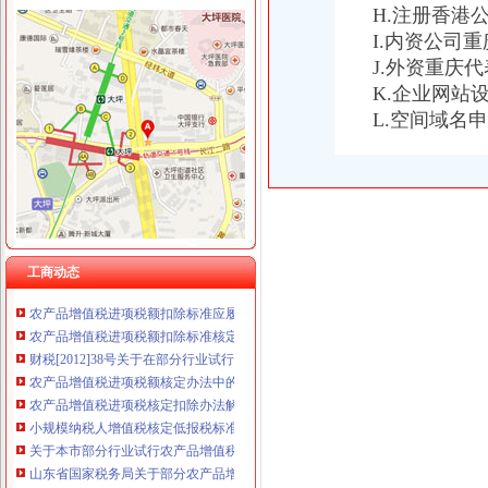
H.注册香港
I.内资公司
J.外资重庆
增值税核定标准
上海市国税局关于下发本市部分试行农产品增值税进项税额核定扣除试
K.企业网站
下列说法符合增值税发票核定服务的基本规范的有（）。_资料网
L.空间域名
增值税进项税额扣除标准核定（依申请）
财政部国家税务总局关于在部分行业试行农产品增值税进项税额核定扣
财政部国家税务总局关于在部分行业试行农产品增值税进项税额核定
关于调整农产品增值税进项税额核定扣除标准的通知
增值税发票核定调整-安康市人民
改进农产品增值税核定扣除办法
工商动态
新增知识点：农产品增值税进项税额核定办法_中华会计网校论坛
农产品增值税进项税额扣除标准应履行核定程序_税屋网——第一时间
农产品增值税进项税额扣除标准核定申请表
财税[2012]38号关于在部分行业试行农产品增值税进项税额核定扣除办
农产品增值税进项税额核定办法中的公式
农产品增值税进项税核定扣除办法解读_税屋网——第一时间递财税
小规模纳税人增值税核定低报税标准会计凭证如何处理-我公司为商
关于本市部分行业试行农产品增值税进项税额核定扣除具体实施办法的
山东省国家税务局关于部分农产品增值税进项税额实行核定扣除办法的
农产品增值税进项税额核定扣除标准的核准