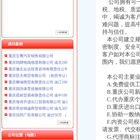
公司拥有可一
重庆卿倾商贸有限责任公司 渝江100万 （工商注册）
税、地税、质
重庆国洪体育设施有限公司
中，竭诚为客
重庆星竣贸易有限责任公司 渝中100万 （进出口权）
难问题，提高
重庆海谛升进出口贸易有限公司 渝北100万 （进出口权）
重庆奕欣锦诚商贸有限公司 渝九50万 （工商注册）
持与信任。
重庆信同广告有限公司 渝沙50万 （工商注册）
本公司建立规
成功案例
重庆三虹房地产营销策划有限公司
密制度、安全
重庆宝鹰汽车销售有限公司
客户如对本公
重庆鸽牌电线电缆有限公司 渝北10010万 (进出口权)
围内，我们愿
重庆傲志众达投资咨询有限责任公司 渝九1000万 （增资）
重庆臣夫商贸有限公司 （执照专让）
本公司主要业
重庆卿倾商贸有限责任公司 渝江100万 （工商注册）
重庆国洪体育设施有限公司
A.免费提供
重庆星竣贸易有限责任公司 渝中100万 （进出口权）
B.重庆公司
重庆海谛升进出口贸易有限公司 渝北100万 （进出口权）
C.代办重庆
重庆奕欣锦诚商贸有限公司 渝九50万 （工商注册）
D.重庆进出
重庆信同广告有限公司 渝沙50万 （工商注册）
E.协助一般
重庆三虹房地产营销策划有限公司
F.内资公司
重庆宝鹰汽车销售有限公司
请发票、代交
公司位置（地图）
G.代理商标