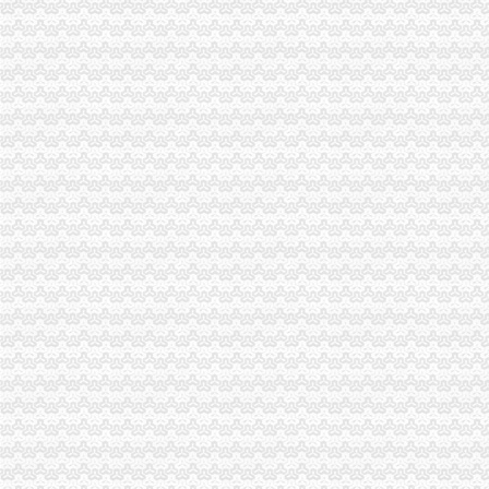
新增知识点：农产品增值税进项税额核定办法_中华会计网校论坛
农产品增值税进项税额扣除标准应履行核定程序_税屋网——第一时间
农产品增值税进项税额扣除标准核定申请表
财税[2012]38号关于在部分行业试行农产品增值税进项税额核定扣除办
农产品增值税进项税额核定办法中的公式
农产品增值税进项税核定扣除办法解读_税屋网——第一时间递财税
小规模纳税人增值税核定低报税标准会计凭证如何处理-我公司为商
关于本市部分行业试行农产品增值税进项税额核定扣除具体实施办法的
山东省国家税务局关于部分农产品增值税进项税额实行核定扣除办法的
农产品增值税进项税额核定扣除标准的核准
关于《在部分行业试行农产品增值税进项税额核定扣除办法有关问题的
山东省国家税务局关于下达部分企业农产品增值税进项税额核定扣除标
农产品增值税进项税额核定扣除办法-爱问知识人
农产品增值税进项税额核定扣除标准的核准（吉市国税局）
农产品增值税进项税额核定扣除标准的核准（吉市国税局）
关于在部分行业试行农产品增值税进项税额核定扣除办法有关问题的公
关于《在部分行业试行农产品增值税进项税额核定扣除办法有关问题的
农产品增值税进项税额扣除标准应履行核定程序_向前冲的税收学习园
北京市国家税务局北京市财政局关于试行农产品增值税进项税额核定扣
农产品增值税进项税额核定扣除试点实施办法_互动百科
浙江省平县国家税务局关于平县增值税一般纳税人征收类别核定办