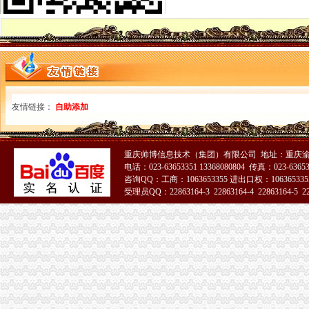
海南省地方税务局关于调整房地产开发项目土地增值税核定征收办法的
《海南省地方税务局关于调整房地产开发项目土地增值税核定征收办法
北京市地方税务局关于土地增值税核定扣除项目金额标准有关问题的通
宁夏回族自区土地增值税核定征收管理办法（试行）-宁夏回族自
农产品增值税进项税额核定扣除办法有关问题_志趣网
关于产品增值税进项税额核定扣除办法的公告_志趣网
河北省国家税务局-信息公开-农产品增值税进项税额核定扣除标准
广西出台缫丝加工行业增值税核定扣除新政策-商品动态-生意社
友情链接：
自助添加
国家税务总局关于在部分行业试行农产品增值税进项税额核定扣除办法
对《关于调整房地产开发项目土地增值税核定征收办法的公告》有关问
关于在部分行业试行农产品增值税进项税额核定扣除办法有关问题的公告
重庆帅博信息技术（集团）有限公司 地址：重庆渝
山东关于下达部分企业农产品增值税进项税额核定扣除标准的公告_地
电话：023-63653351 13368080804 传真：023-6365
昌平区地税局转发北京市地方税务局关于商品住宅土地增值税核定扣除
咨询QQ：工商：1063653355 进出口权：1063653355
增值税核定标准
受理员QQ：22863164-3 22863164-4 22863164-5 228
上海市国税局关于下发本市部分试行农产品增值税进项税额核定扣除试
下列说法符合增值税发票核定服务的基本规范的有（）。_资料网
增值税进项税额扣除标准核定（依申请）
财政部国家税务总局关于在部分行业试行农产品增值税进项税额核定扣
财政部国家税务总局关于在部分行业试行农产品增值税进项税额核定
关于调整农产品增值税进项税额核定扣除标准的通知
增值税发票核定调整-安康市人民
改进农产品增值税核定扣除办法