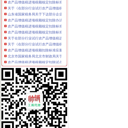
关于《在部分行业试行农产品增值税进项税额核定扣除办法有关问题的
山东省国家税务局关于下达部分企业农产品增值税进项税额核定扣除标
农产品增值税进项税额核定扣除办法-爱问知识人
农产品增值税进项税额核定扣除标准的核准（吉市国税局）
农产品增值税进项税额核定扣除标准的核准（吉市国税局）
关于在部分行业试行农产品增值税进项税额核定扣除办法有关问题的公
关于《在部分行业试行农产品增值税进项税额核定扣除办法有关问题的
农产品增值税进项税额扣除标准应履行核定程序_向前冲的税收学习园
北京市国家税务局北京市财政局关于试行农产品增值税进项税额核定扣
农产品增值税进项税额核定扣除试点实施办法_互动百科
浙江省平县国家税务局关于平县增值税一般纳税人征收类别核定办
深圳市国家税务局关于公布部分行业农产品增值税进项税额核定扣除标
农产品增值税进项税额核定扣除试点实施办法_互动百科
东营市国家税务局关于调整部分增值税防伪税控系统高开票限额核定
关于在部分行业试行农产品增值税进项税额核定扣除办法的通知-搜狐
部分行业试行农产品增值税进项税额核定扣除办法-财经频道-金融界
[转载]农产品增值税进项税额扣除标准应履行核定程序_海上日出star_
广西壮族自区国家税务局关于在羽绒加工行业试行农产品增值税进项
土地增值税核定征收的要求-法律快车税法
陕西国税解读农产品增值税进项税核定扣除办法-税务频道-和讯网
税额核定制度较为广泛地应用于增值税、营业税、所得税的征收.（）-