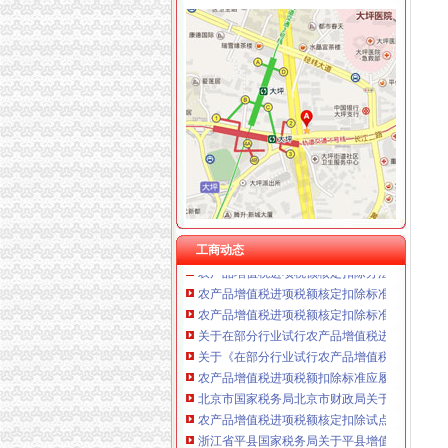
新增知识点：农产品增值税进项税额核定办法_
重庆卿倾商贸有限责任公司 渝江100万 （工商
农产品增值税进项税额扣除标准应履行核定程序
重庆国洪体育设施有限公司
农产品增值税进项税额扣除标准核定申请表
重庆星竣贸易有限责任公司 渝中100万 （进出
财税[2012]38号关于在部分行业试行农产品
重庆海谛升进出口贸易有限公司 渝北100万 （
农产品增值税进项税额核定办法中的公式
重庆奕欣锦诚商贸有限公司 渝九50万 （工商注
农产品增值税进项税核定扣除办法解读_税屋网
重庆信同广告有限公司 渝沙50万 （工商注册）
小规模纳税人增值税核定低报税标准会计凭证如
重庆三虹房地产营销策划有限公司
关于本市部分行业试行农产品增值税进项税额
重庆宝鹰汽车销售有限公司
山东省国家税务局关于部分农产品增值税进项
农产品增值税进项税额核定扣除标准的核准
关于《在部分行业试行农产品增值税进项税额
山东省国家税务局关于下达部分企业农产品增
工商动态
农产品增值税进项税额核定扣除办法-爱问知识
农产品增值税进项税额核定扣除标准的核准（
农产品增值税进项税额核定扣除标准的核准（
关于在部分行业试行农产品增值税进项税额核
关于《在部分行业试行农产品增值税进项税额
农产品增值税进项税额扣除标准应履行核定程序
北京市国家税务局北京市财政局关于试行农产
农产品增值税进项税额核定扣除试点实施办法_
浙江省平县国家税务局关于平县增值税一般纳
深圳市国家税务局关于公布部分行业农产品增