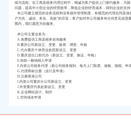
续与流程。在工商及税务代理过程中，竭诚为客户提供上门签约服务，为新
问题，提高中小型企业的经营效率，降低企业的经营成本，得到企业的支持
本公司建立规范的业务流程和业务操作管理制度，有规范的代理合同及保密
户为先、诚信、务实、高效”的宗旨，客户如对本公司服务有任何意见或需
围内，我们愿意为你服务。
本公司主要业务为：
A.免费提供工商及税务咨询服务
B.重庆公司新设立、变更、验资、增资、年检
口权)
C.代办重庆个体营业执照新设立、变更
万 （增资）
D.重庆进出口权代办（新设立、变更、换证、年检）
E.协助一般纳税人申请
F.内资公司税务代理（新公司税务报到、每月上门取票、做账、报税、申
注册）
G.代理商标注册（设计及申请）
H.注册香港公司
口权）
I.内资公司重庆分公司新设立、变更
进项税额核定扣除标准
进出口权）
J.外资重庆代表处新设立、变更
鲁番网
册）
K.企业网站设计、制作
L.空间域名申请
品增值税进项税额核定扣
品增值税进项税额核定
的通知
口权)
万 （增资）