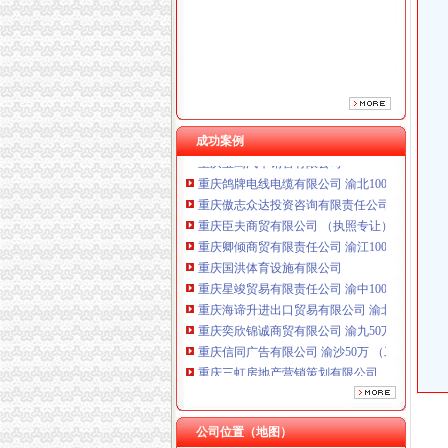
成功案例
重庆鸽牌电线电缆有限公司 渝北10010万 (进出
重庆傲志众达投资咨询有限责任公司 渝九1000
重庆臣夫商贸有限公司 （执照专让）
重庆卿倾商贸有限责任公司 渝江100万 （工商
重庆国洪体育设施有限公司
增值税核定标准
重庆星竣贸易有限责任公司 渝中100万 （进出
福建省国家税务局关于调整部分农产品增值税
重庆海谛升进出口贸易有限公司 渝北100万 （
农产品增值税进项税额核定扣除标准的核准-吐
重庆奕欣锦诚商贸有限公司 渝九50万 （工商注
增值税进项税额扣除标准核定（依申请）
重庆信同广告有限公司 渝沙50万 （工商注册）
财政部国家税务总局关于在部分行业试行农产
重庆三虹房地产营销策划有限公司
财政部国家税务总局关于在部分行业试行农产
重庆宝鹰汽车销售有限公司
关于调整农产品增值税进项税额核定扣除标准
重庆鸽牌电线电缆有限公司 渝北10010万 (进出
增值税发票核定调整-安康市人民
重庆傲志众达投资咨询有限责任公司 渝九1000
改进农产品增值税核定扣除办法
公司位置（地图）
重庆臣夫商贸有限公司 （执照专让）