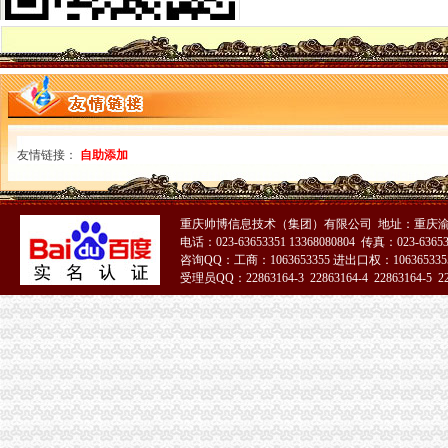
《海南省地方税务局关于调整房地产开发项目土地增值税核定征收办法
北京市地方税务局关于土地增值税核定扣除项目金额标准有关问题的通
宁夏回族自区土地增值税核定征收管理办法（试行）-宁夏回族自
农产品增值税进项税额核定扣除办法有关问题_志趣网
关于产品增值税进项税额核定扣除办法的公告_志趣网
河北省国家税务局-信息公开-农产品增值税进项税额核定扣除标准
广西出台缫丝加工行业增值税核定扣除新政策-商品动态-生意社
国家税务总局关于在部分行业试行农产品增值税进项税额核定扣除办法
友情链接：
自助添加
对《关于调整房地产开发项目土地增值税核定征收办法的公告》有关问
关于在部分行业试行农产品增值税进项税额核定扣除办法有关问题的公告
山东关于下达部分企业农产品增值税进项税额核定扣除标准的公告_地
重庆帅博信息技术（集团）有限公司 地址：重庆渝
昌平区地税局转发北京市地方税务局关于商品住宅土地增值税核定扣除
电话：023-63653351 13368080804 传真：023-6365
增值税核定标准
咨询QQ：工商：1063653355 进出口权：1063653355
福建省国家税务局关于调整部分农产品增值税进项税额核定扣除标准
受理员QQ：22863164-3 22863164-4 22863164-5 228
关于《关于在部分行业试行农产品增值税进项税额核定扣除办法的通知
增值税进项税额扣除标准核定（依申请）
财政部国家税务总局关于在部分行业试行农产品增值税进项税额核定扣
财政部国家税务总局关于在部分行业试行农产品增值税进项税额核定
关于调整农产品增值税进项税额核定扣除标准的通知
增值税发票核定调整-安康市人民
改进农产品增值税核定扣除办法
新增知识点：农产品增值税进项税额核定办法_中华会计网校论坛