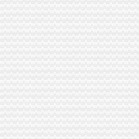
农产品增值税进项税额扣除标准应履行核定程序_税屋网——第一时间
农产品增值税进项税额扣除标准核定申请表
财税[2012]38号关于在部分行业试行农产品增值税进项税额核定扣除办
农产品增值税进项税额核定办法中的公式
农产品增值税进项税核定扣除办法解读_税屋网——第一时间递财税
小规模纳税人增值税核定低报税标准会计凭证如何处理-我公司为商
关于本市部分行业试行农产品增值税进项税额核定扣除具体实施办法的
山东省国家税务局关于部分农产品增值税进项税额实行核定扣除办法的
农产品增值税进项税额核定扣除标准的核准
关于《在部分行业试行农产品增值税进项税额核定扣除办法有关问题的
山东省国家税务局关于下达部分企业农产品增值税进项税额核定扣除标
农产品增值税进项税额核定扣除办法-爱问知识人
农产品增值税进项税额核定扣除标准的核准（吉市国税局）
农产品增值税进项税额核定扣除标准的核准（吉市国税局）
关于在部分行业试行农产品增值税进项税额核定扣除办法有关问题的公
关于《在部分行业试行农产品增值税进项税额核定扣除办法有关问题的
农产品增值税进项税额扣除标准应履行核定程序_向前冲的税收学习园
北京市国家税务局北京市财政局关于试行农产品增值税进项税额核定扣
农产品增值税进项税额核定扣除试点实施办法_互动百科
浙江省平县国家税务局关于平县增值税一般纳税人征收类别核定办
深圳市国家税务局关于公布部分行业农产品增值税进项税额核定扣除标