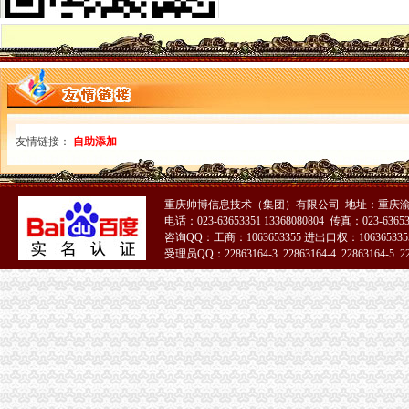
海南省地方税务局关于调整房地产开发项目土地增值税核定征收办法的
《海南省地方税务局关于调整房地产开发项目土地增值税核定征收办法
北京市地方税务局关于土地增值税核定扣除项目金额标准有关问题的通
宁夏回族自区土地增值税核定征收管理办法（试行）-宁夏回族自
农产品增值税进项税额核定扣除办法有关问题_志趣网
关于产品增值税进项税额核定扣除办法的公告_志趣网
河北省国家税务局-信息公开-农产品增值税进项税额核定扣除标准
广西出台缫丝加工行业增值税核定扣除新政策-商品动态-生意社
友情链接：
自助添加
国家税务总局关于在部分行业试行农产品增值税进项税额核定扣除办法
对《关于调整房地产开发项目土地增值税核定征收办法的公告》有关问
关于在部分行业试行农产品增值税进项税额核定扣除办法有关问题的公告
重庆帅博信息技术（集团）有限公司 地址：重庆渝
山东关于下达部分企业农产品增值税进项税额核定扣除标准的公告_地
电话：023-63653351 13368080804 传真：023-6365
昌平区地税局转发北京市地方税务局关于商品住宅土地增值税核定扣除
咨询QQ：工商：1063653355 进出口权：1063653355
增值税核定标准
受理员QQ：22863164-3 22863164-4 22863164-5 228
关于《关于在部分行业试行农产品增值税进项税额核定扣除办法的通知
菏泽市国家税务局关于部分行业试行农产品增值税进项税额核定扣除办
增值税进项税额扣除标准核定（依申请）
财政部国家税务总局关于在部分行业试行农产品增值税进项税额核定扣
财政部国家税务总局关于在部分行业试行农产品增值税进项税额核定
关于调整农产品增值税进项税额核定扣除标准的通知
增值税发票核定调整-安康市人民
改进农产品增值税核定扣除办法