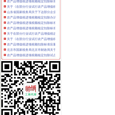
关于《在部分行业试行农产品增值税进项税额核定扣除办法有关问题的
山东省国家税务局关于下达部分企业农产品增值税进项税额核定扣除标
农产品增值税进项税额核定扣除办法-爱问知识人
农产品增值税进项税额核定扣除标准的核准（吉市国税局）
农产品增值税进项税额核定扣除标准的核准（吉市国税局）
关于在部分行业试行农产品增值税进项税额核定扣除办法有关问题的公
关于《在部分行业试行农产品增值税进项税额核定扣除办法有关问题的
农产品增值税进项税额扣除标准应履行核定程序_向前冲的税收学习园
北京市国家税务局北京市财政局关于试行农产品增值税进项税额核定扣
农产品增值税进项税额核定扣除试点实施办法_互动百科
浙江省平县国家税务局关于平县增值税一般纳税人征收类别核定办
深圳市国家税务局关于公布部分行业农产品增值税进项税额核定扣除标
农产品增值税进项税额核定扣除试点实施办法_互动百科
东营市国家税务局关于调整部分增值税防伪税控系统高开票限额核定
关于在部分行业试行农产品增值税进项税额核定扣除办法的通知-搜狐
部分行业试行农产品增值税进项税额核定扣除办法-财经频道-金融界
[转载]农产品增值税进项税额扣除标准应履行核定程序_海上日出star_
广西壮族自区国家税务局关于在羽绒加工行业试行农产品增值税进项
土地增值税核定征收的要求-法律快车税法
陕西国税解读农产品增值税进项税核定扣除办法-税务频道-和讯网
税额核定制度较为广泛地应用于增值税、营业税、所得税的征收.（）-