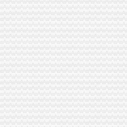
新增知识点：农产品增值税进项税额核定办法_中华会计网校论坛
农产品增值税进项税额扣除标准应履行核定程序_税屋网——第一时间
农产品增值税进项税额扣除标准核定申请表
财税[2012]38号关于在部分行业试行农产品增值税进项税额核定扣除办
农产品增值税进项税额核定办法中的公式
农产品增值税进项税核定扣除办法解读_税屋网——第一时间递财税
小规模纳税人增值税核定低报税标准会计凭证如何处理-我公司为商
关于本市部分行业试行农产品增值税进项税额核定扣除具体实施办法的
山东省国家税务局关于部分农产品增值税进项税额实行核定扣除办法的
农产品增值税进项税额核定扣除标准的核准
关于《在部分行业试行农产品增值税进项税额核定扣除办法有关问题的
山东省国家税务局关于下达部分企业农产品增值税进项税额核定扣除标
农产品增值税进项税额核定扣除办法-爱问知识人
农产品增值税进项税额核定扣除标准的核准（吉市国税局）
农产品增值税进项税额核定扣除标准的核准（吉市国税局）
关于在部分行业试行农产品增值税进项税额核定扣除办法有关问题的公
关于《在部分行业试行农产品增值税进项税额核定扣除办法有关问题的
农产品增值税进项税额扣除标准应履行核定程序_向前冲的税收学习园
北京市国家税务局北京市财政局关于试行农产品增值税进项税额核定扣
农产品增值税进项税额核定扣除试点实施办法_互动百科
浙江省平县国家税务局关于平县增值税一般纳税人征收类别核定办