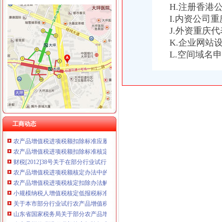
H.注册香港
I.内资公司
增值税核定标准
J.外资重庆
关于《关于在部分行业试行农产品增值税进项税额核定扣除办法的通知
K.企业网站
菏泽市国家税务局关于部分行业试行农产品增值税进项税额核定扣除办
L.空间域名
增值税进项税额扣除标准核定（依申请）
财政部国家税务总局关于在部分行业试行农产品增值税进项税额核定扣
财政部国家税务总局关于在部分行业试行农产品增值税进项税额核定
关于调整农产品增值税进项税额核定扣除标准的通知
增值税发票核定调整-安康市人民
改进农产品增值税核定扣除办法
新增知识点：农产品增值税进项税额核定办法_中华会计网校论坛
工商动态
农产品增值税进项税额扣除标准应履行核定程序_税屋网——第一时间
农产品增值税进项税额扣除标准核定申请表
财税[2012]38号关于在部分行业试行农产品增值税进项税额核定扣除办
农产品增值税进项税额核定办法中的公式
农产品增值税进项税核定扣除办法解读_税屋网——第一时间递财税
小规模纳税人增值税核定低报税标准会计凭证如何处理-我公司为商
关于本市部分行业试行农产品增值税进项税额核定扣除具体实施办法的
山东省国家税务局关于部分农产品增值税进项税额实行核定扣除办法的
农产品增值税进项税额核定扣除标准的核准