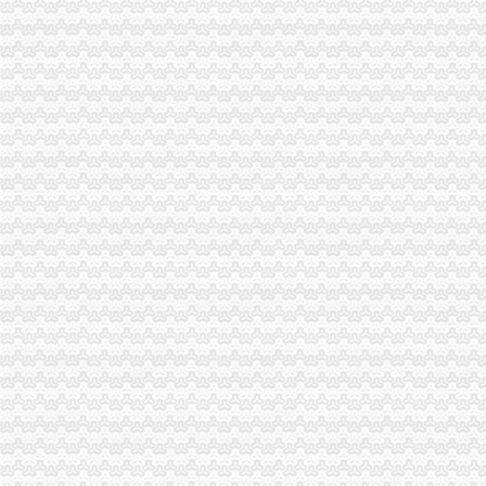
深圳市国家税务局关于公布部分行业农产品增值税进项税额核定扣除标
农产品增值税进项税额核定扣除试点实施办法_互动百科
东营市国家税务局关于调整部分增值税防伪税控系统高开票限额核定
关于在部分行业试行农产品增值税进项税额核定扣除办法的通知-搜狐
部分行业试行农产品增值税进项税额核定扣除办法-财经频道-金融界
[转载]农产品增值税进项税额扣除标准应履行核定程序_海上日出star_
广西壮族自区国家税务局关于在羽绒加工行业试行农产品增值税进项
土地增值税核定征收的要求-法律快车税法
陕西国税解读农产品增值税进项税核定扣除办法-税务频道-和讯网
税额核定制度较为广泛地应用于增值税、营业税、所得税的征收.（）-
海南省地方税务局关于调整房地产开发项目土地增值税核定征收办法的
《海南省地方税务局关于调整房地产开发项目土地增值税核定征收办法
北京市地方税务局关于土地增值税核定扣除项目金额标准有关问题的通
宁夏回族自区土地增值税核定征收管理办法（试行）-宁夏回族自
农产品增值税进项税额核定扣除办法有关问题_志趣网
关于产品增值税进项税额核定扣除办法的公告_志趣网
河北省国家税务局-信息公开-农产品增值税进项税额核定扣除标准
广西出台缫丝加工行业增值税核定扣除新政策-商品动态-生意社
国家税务总局关于在部分行业试行农产品增值税进项税额核定扣除办法
对《关于调整房地产开发项目土地增值税核定征收办法的公告》有关问
关于在部分行业试行农产品增值税进项税额核定扣除办法有关问题的公告