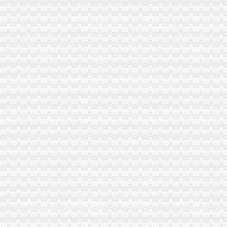
山东关于下达部分企业农产品增值税进项税额核定扣除标准的公告_地
昌平区地税局转发北京市地方税务局关于商品住宅土地增值税核定扣除