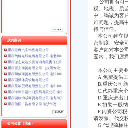
公司拥有可一
税、地税、质
中，竭诚为客
难问题，提高
持与信任。
本公司建立规
成功案例
密制度、安全
客户如对本公
重庆鸽牌电线电缆有限公司 渝北10010万 (进出口权)
围内，我们愿
重庆傲志众达投资咨询有限责任公司 渝九1000万 （增资）
重庆臣夫商贸有限公司 （执照专让）
重庆卿倾商贸有限责任公司 渝江100万 （工商注册）
本公司主要业
重庆国洪体育设施有限公司
A.免费提供
重庆星竣贸易有限责任公司 渝中100万 （进出口权）
B.重庆公司
重庆海谛升进出口贸易有限公司 渝北100万 （进出口权）
C.代办重庆
重庆奕欣锦诚商贸有限公司 渝九50万 （工商注册）
D.重庆进出
重庆信同广告有限公司 渝沙50万 （工商注册）
E.协助一般
重庆三虹房地产营销策划有限公司
F.内资公司
重庆宝鹰汽车销售有限公司
重庆鸽牌电线电缆有限公司 渝北10010万 (进出口权)
请发票、代交
重庆傲志众达投资咨询有限责任公司 渝九1000万 （增资）
公司位置（地图）
G.代理商标