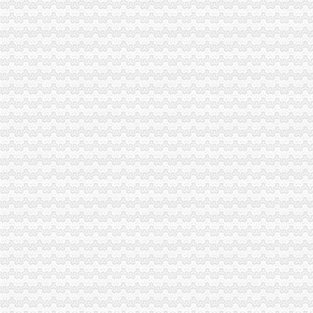
改进农产品增值税核定扣除办法
新增知识点：农产品增值税进项税额核定办法_中华会计网校论坛
农产品增值税进项税额扣除标准应履行核定程序_税屋网——第一时间
农产品增值税进项税额扣除标准核定申请表
财税[2012]38号关于在部分行业试行农产品增值税进项税额核定扣除办
农产品增值税进项税额核定办法中的公式
农产品增值税进项税核定扣除办法解读_税屋网——第一时间递财税
小规模纳税人增值税核定低报税标准会计凭证如何处理-我公司为商
关于本市部分行业试行农产品增值税进项税额核定扣除具体实施办法的
山东省国家税务局关于部分农产品增值税进项税额实行核定扣除办法的
农产品增值税进项税额核定扣除标准的核准
关于《在部分行业试行农产品增值税进项税额核定扣除办法有关问题的
山东省国家税务局关于下达部分企业农产品增值税进项税额核定扣除标
农产品增值税进项税额核定扣除办法-爱问知识人
农产品增值税进项税额核定扣除标准的核准（吉市国税局）
农产品增值税进项税额核定扣除标准的核准（吉市国税局）
关于在部分行业试行农产品增值税进项税额核定扣除办法有关问题的公
关于《在部分行业试行农产品增值税进项税额核定扣除办法有关问题的
农产品增值税进项税额扣除标准应履行核定程序_向前冲的税收学习园
北京市国家税务局北京市财政局关于试行农产品增值税进项税额核定扣
农产品增值税进项税额核定扣除试点实施办法_互动百科
浙江省平县国家税务局关于平县增值税一般纳税人征收类别核定办