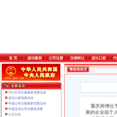
首 页
成功案例
公司注册
注销转让
进出口权
代
增值税核定
标准
2014公司注册最新优惠活动
进出口权优惠活动
年度公司注册最新优惠活动
本站导航
重庆帅博位于
年度活动公司注册送优惠
展的企业或个
公示公告