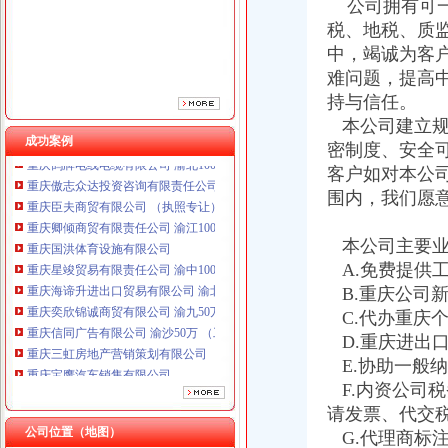
公司拥有可一
税、地税、质
中，竭诚为客
难问题，提高
持与信任。
本公司建立规
成功案例
重庆鸽牌电线电缆有限公司 渝北10010万 (进出口权)
密制度、安全
重庆傲志众达投资咨询有限责任公司 渝九1000万 （增资）
客户如对本公
重庆臣夫商贸有限公司 （执照专让）
围内，我们愿
重庆卿倾商贸有限责任公司 渝江100万 （工商注册）
重庆国洪体育设施有限公司
本公司主要业
重庆星竣贸易有限责任公司 渝中100万 （进出口权）
A.免费提供
重庆海谛升进出口贸易有限公司 渝北100万 （进出口权）
B.重庆公司
重庆奕欣锦诚商贸有限公司 渝九50万 （工商注册）
重庆信同广告有限公司 渝沙50万 （工商注册）
C.代办重庆
重庆三虹房地产营销策划有限公司
D.重庆进出
重庆宝鹰汽车销售有限公司
E.协助一般
重庆鸽牌电线电缆有限公司 渝北10010万 (进出口权)
F.内资公司
重庆傲志众达投资咨询有限责任公司 渝九1000万 （增资）
请发票、代交
重庆臣夫商贸有限公司 （执照专让）
公司位置（地图）
G.代理商标
重庆卿倾商贸有限责任公司 渝江100万 （工商注册）