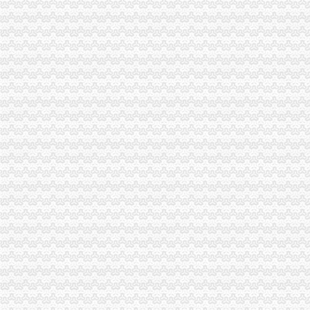
《一般纳税人申请书》100篇第一文库网
增值税纳税申报表一般纳税人填表说明|增值税纳税申报表一般纳税人
不认定增值税一般纳税人申请表
2016一般纳税人申请书
原增值税一般纳税人申报表培训课件
一般纳税人申请书,一般纳税人申请报告-深圳王平安律师文集
增值税一般纳税人申报表及相关表样（2012年修订附表一）-海南省国
一般纳税人申请书-会计实务-中国会计社区
一般纳税人新申报表填写说明
一般纳税人申报表附表一_文档下载
增值税一般纳税人申报表附表三、附表四电子导入模板
一般纳税人申请书的相关文章
增值税一般纳税人申报表附表二申报数据未提取过来如何处理？
一般纳税人申报表填表说明（试点纳税人适用）|广东省国家税务局
增值税申报表怎么填一般纳税人增值税申报表_土豆
增值税一般纳税人申报
一般纳税人申请书怎么样写_已解决-阿里巴巴生意经
其他增值税一般纳税人申报表培训-原创-搜狐
一般纳税人申请书(范本)_广佛会计交流群组_新浪博客
2016增值税一般纳税人纳税申报表_工商税务_中顾律网
小规模转一般纳税人申报表如何衔接_上海包听|E都市