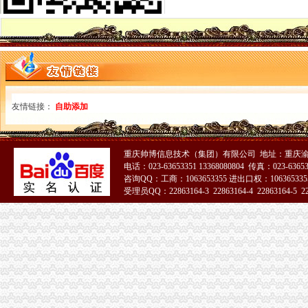
增值税一般纳税人申报表附表三、附表四电子导入模板
一般纳税人申请书的相关文章
增值税一般纳税人申报表附表二申报数据未提取过来如何处理？
一般纳税人申报表填表说明（试点纳税人适用）|广东省国家税务局
增值税申报表怎么填一般纳税人增值税申报表_土豆
增值税一般纳税人申报
一般纳税人申请书怎么样写_已解决-阿里巴巴生意经
友情链接：
自助添加
其他增值税一般纳税人申报表培训-原创-搜狐
一般纳税人申请书(范本)_广佛会计交流群组_新浪博客
2016增值税一般纳税人纳税申报表_工商税务_中顾律网
小规模转一般纳税人申报表如何衔接_上海包听|E都市
重庆帅博信息技术（集团）有限公司 地址：重庆渝
电话：023-63653351 13368080804 传真：023-6365
一般纳税人申报表
咨询QQ：工商：1063653355 进出口权：1063653355
我想请问下填一般纳税人增值税申报表附表二时,什么时候填待扣_
受理员QQ：22863164-3 22863164-4 22863164-5 228
增值税一般纳税人申报
一般纳税人申报表填写及关键点说明
2016新《增值税纳税申报表（一般纳税人适用）》及其附列资料
2016年营改增后一般纳税人申报表（样表）
一般纳税人申请书
增值税新版一般纳税人申报表填写热点问题_中华会计网校_税务网校
增值税一般纳税人申请书怎么写？_百度知道
6月申报期来了,新旧增值税一般纳税人填报关键点要知道！_搜狐其它