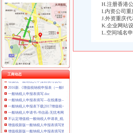
H.注册香港
重庆国洪体育设施有限公司
一般纳税人申报表
重庆星竣贸易有限责任公司 渝中100万 （进出口权）
I.内资公司
我想请问下填一般纳税人增值税申报表附表二时,什么时候填待扣_
重庆海谛升进出口贸易有限公司 渝北100万 （进出口权）
J.外资重庆
增值税一般纳税人申报
重庆奕欣锦诚商贸有限公司 渝九50万 （工商注册）
K.企业网站
一般纳税人申报表填写及关键点说明
重庆信同广告有限公司 渝沙50万 （工商注册）
L.空间域名
2016新《增值税纳税申报表（一般纳税人适用）》及其附列资料
重庆三虹房地产营销策划有限公司
2016年营改增后一般纳税人申报表（样表）
重庆宝鹰汽车销售有限公司
一般纳税人申请书
增值税新版一般纳税人申报表填写热点问题_中华会计网校_税务网校
增值税一般纳税人申请书怎么写？_百度知道
6月申报期来了,新旧增值税一般纳税人填报关键点要知道！_搜狐其它
一般纳税人申报表及附表.xls
工商动态
增值税一般纳税人申报表填写说明
2016新.《增值税纳税申报表（一般纳税人适用）》及其附列资料填
一般纳税人申报表填写.doc
一般纳税人申报表填写—在线播放—优酷网,高清在线观看
一般纳税人申报表下载|2017增值税一般纳税人申报表新版_附表四+
一般纳税人申请书-书信函-无忧考网
不认定增值税一般纳税人申请表_税屋网——第一时间递财税政策
增值税新版一般纳税人申报表填写热点问题-搜狐滚动
增值税新版一般纳税人申报表填写热点问题-搜狐滚动
“营改增”四大行业一般纳税人增值税申报表样表