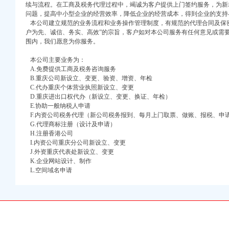
续与流程。在工商及税务代理过程中，竭诚为客户提供上门签约服务，为新
问题，提高中小型企业的经营效率，降低企业的经营成本，得到企业的支持
本公司建立规范的业务流程和业务操作管理制度，有规范的代理合同及保密
户为先、诚信、务实、高效”的宗旨，客户如对本公司服务有任何意见或需
围内，我们愿意为你服务。
口权)
万 （增资）
本公司主要业务为：
A.免费提供工商及税务咨询服务
注册）
B.重庆公司新设立、变更、验资、增资、年检
C.代办重庆个体营业执照新设立、变更
D.重庆进出口权代办（新设立、变更、换证、年检）
口权）
E.协助一般纳税人申请
进出口权）
F.内资公司税务代理（新公司税务报到、每月上门取票、做账、报税、申
册）
G.代理商标注册（设计及申请）
H.注册香港公司
I.内资公司重庆分公司新设立、变更
J.外资重庆代表处新设立、变更
K.企业网站设计、制作
口权)
L.空间域名申请
万 （增资）
注册）
口权）
,什么时候填待扣_
进出口权）