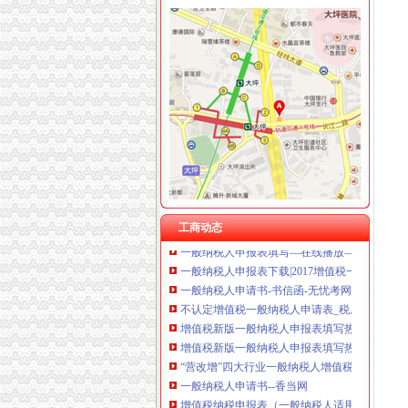
增值税一般纳税人申报
重庆奕欣锦诚商贸有限公司 渝九50万 （工商注
一般纳税人申报表填写及关键点说明
重庆信同广告有限公司 渝沙50万 （工商注册）
2016新《增值税纳税申报表（一般纳税人适用
重庆三虹房地产营销策划有限公司
2016年营改增后一般纳税人申报表（样表）
重庆宝鹰汽车销售有限公司
一般纳税人申请书
增值税新版一般纳税人申报表填写热点问题_中
增值税一般纳税人申请书怎么写？_百度知道
6月申报期来了,新旧增值税一般纳税人填报关键
一般纳税人申报表及附表.xls
增值税一般纳税人申报表填写说明
2016新.《增值税纳税申报表（一般纳税人适
一般纳税人申报表填写.doc
工商动态
一般纳税人申报表填写—在线播放—优酷网,高
一般纳税人申报表下载|2017增值税一般纳税人
一般纳税人申请书-书信函-无忧考网
不认定增值税一般纳税人申请表_税屋网——第
增值税新版一般纳税人申报表填写热点问题-搜
增值税新版一般纳税人申报表填写热点问题-搜
“营改增”四大行业一般纳税人增值税申报表样表
一般纳税人申请书--香当网
增值税纳税申报表（一般纳税人适用）
不认定增值税一般纳税人申请表_增值税_一般纳