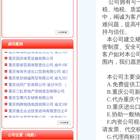
公司拥有可一
税、地税、质
中，竭诚为客
难问题，提高
重庆鸽牌电线电缆有限公司 渝北10010万 (进出口权)
持与信任。
重庆傲志众达投资咨询有限责任公司 渝九1000万 （增资）
本公司建立规
重庆臣夫商贸有限公司 （执照专让）
成功案例
密制度、安全
重庆卿倾商贸有限责任公司 渝江100万 （工商注册）
重庆国洪体育设施有限公司
客户如对本公
重庆星竣贸易有限责任公司 渝中100万 （进出口权）
围内，我们愿
重庆海谛升进出口贸易有限公司 渝北100万 （进出口权）
重庆奕欣锦诚商贸有限公司 渝九50万 （工商注册）
本公司主要业
重庆信同广告有限公司 渝沙50万 （工商注册）
A.免费提供
重庆三虹房地产营销策划有限公司
B.重庆公司
重庆宝鹰汽车销售有限公司
C.代办重庆
重庆鸽牌电线电缆有限公司 渝北10010万 (进出口权)
重庆傲志众达投资咨询有限责任公司 渝九1000万 （增资）
D.重庆进出
重庆臣夫商贸有限公司 （执照专让）
E.协助一般
重庆卿倾商贸有限责任公司 渝江100万 （工商注册）
F.内资公司
重庆国洪体育设施有限公司
请发票、代交
一般纳税人申报表
重庆星竣贸易有限责任公司 渝中100万 （进出口权）
公司位置（地图）
增值税纳税申报表（一般纳税人适用）及其附列资料
G.代理商标
重庆海谛升进出口贸易有限公司 渝北100万 （进出口权）