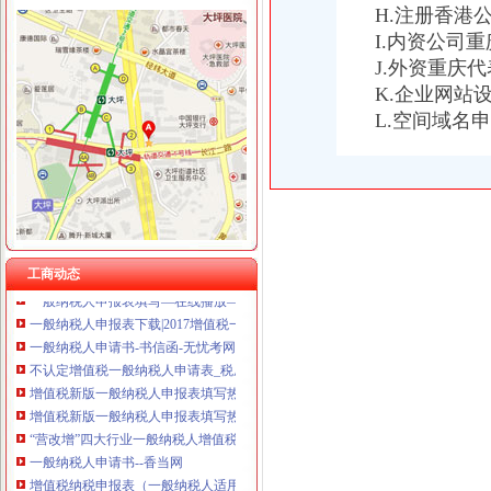
如何填制一般纳税人增值税申报表(2)-蝴蝶飞飞的日志-网易博客
H.注册香港
重庆奕欣锦诚商贸有限公司 渝九50万 （工商注册）
一般纳税人申报表填写及关键点说明
I.内资公司
重庆信同广告有限公司 渝沙50万 （工商注册）
2016新《增值税纳税申报表（一般纳税人适用）》及其附列资料
重庆三虹房地产营销策划有限公司
J.外资重庆
2016年营改增后一般纳税人申报表（样表）
重庆宝鹰汽车销售有限公司
K.企业网站
一般纳税人申请书
L.空间域名
增值税新版一般纳税人申报表填写热点问题_中华会计网校_税务网校
增值税一般纳税人申请书怎么写？_百度知道
6月申报期来了,新旧增值税一般纳税人填报关键点要知道！_搜狐其它
一般纳税人申报表及附表.xls
增值税一般纳税人申报表填写说明
2016新.《增值税纳税申报表（一般纳税人适用）》及其附列资料填
一般纳税人申报表填写.doc
工商动态
一般纳税人申报表填写—在线播放—优酷网,高清在线观看
一般纳税人申报表下载|2017增值税一般纳税人申报表新版_附表四+
一般纳税人申请书-书信函-无忧考网
不认定增值税一般纳税人申请表_税屋网——第一时间递财税政策
增值税新版一般纳税人申报表填写热点问题-搜狐滚动
增值税新版一般纳税人申报表填写热点问题-搜狐滚动
“营改增”四大行业一般纳税人增值税申报表样表
一般纳税人申请书--香当网
增值税纳税申报表（一般纳税人适用）
不认定增值税一般纳税人申请表_增值税_一般纳税人_申请表_认定_图