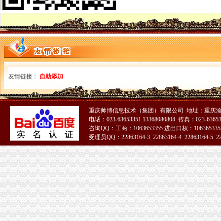
一般纳税人申报表填表说明（试点纳税人适用）|广东省国家税务局
增值税申报表怎么填一般纳税人增值税申报表_土豆
增值税一般纳税人申报
一般纳税人申请书怎么样写_已解决-阿里巴巴生意经
其他增值税一般纳税人申报表培训-原创-搜狐
一般纳税人申请书(范本)_广佛会计交流群组_新浪博客
2016增值税一般纳税人纳税申报表_工商税务_中顾律网
友情链接：
自助添加
小规模转一般纳税人申报表如何衔接_上海包听|E都市
一般纳税人申报表
增值税纳税申报表（一般纳税人适用）及其附列资料
如何填制一般纳税人增值税申报表(2)-蝴蝶飞飞的日志-网易博客
重庆帅博信息技术（集团）有限公司 地址：重庆渝
电话：023-63653351 13368080804 传真：023-6365
一般纳税人申报表填写及关键点说明
咨询QQ：工商：1063653355 进出口权：1063653355
2016新《增值税纳税申报表（一般纳税人适用）》及其附列资料
受理员QQ：22863164-3 22863164-4 22863164-5 228
2016年营改增后一般纳税人申报表（样表）
一般纳税人申请书
增值税新版一般纳税人申报表填写热点问题_中华会计网校_税务网校
增值税一般纳税人申请书怎么写？_百度知道
6月申报期来了,新旧增值税一般纳税人填报关键点要知道！_搜狐其它
一般纳税人申报表及附表.xls
增值税一般纳税人申报表填写说明
2016新.《增值税纳税申报表（一般纳税人适用）》及其附列资料填