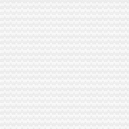
石柱局三项措施有效整县城农贸市一般纳税人公司条件场
江津局一般纳税人认定标准发挥职能作用服务和推动新农村建设
云局怎么注册一般纳税人抓九个必须有效杜绝注水肉
万盛区工商分局深入乡镇开展“走近三农”怎么注册一般纳税人活动
开县局四措并举化移民搬迁城区市一般纳税人公司条件场秩序管理
市局人事处认真组织学习讨论“八荣八耻”一般纳税人公司注册荣辱观
巫山县工商局“四变”怎么注册一般纳税人深化练活动
武隆县局一般纳税人认定标准实行县城工商所竞争上岗
九龙坡局五项措施开展“制止欺诈月”代办一般纳税人活动
巴南局三招整“注水牛肉”怎么注册一般纳税人
永川局采取“五抓”一般纳税人公司注册措施促进依法行政
渝北局一般纳税人公司条件认真办理人大建议政协提案
万州局深入开展“更新观念、适应形势”代办一般纳税人大讨论活动
高新区分局一般纳税人公司条件出台宽严相济六项措施方便企业年检
经开区分局从源头加农资市一般纳税人怎么交税场监管
巫山局农资市怎么注册一般纳税人场监管取得成效
垫江局一般纳税人怎么交税四项措施加风廉政建设
奉节县工商局代办一般纳税人加作风建设构建和谐机关
渝中局一般纳税人注册流程全面清理户外广告
云县消委会成功调解一防盗门集体投诉案
市一般纳税人认定标准局召开风廉政建设暨纪检监察工作会
郭翔副局一般纳税人公司条件长会见澳大利亚客人