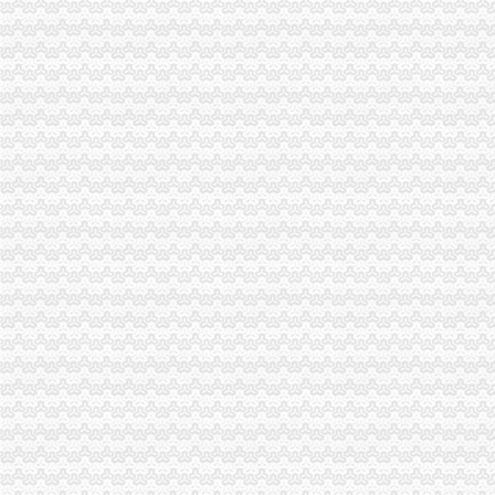
企业处以信用信息化建设应用汇报演练为契机进一步加信用信息化建设工作
涪陵局怎么注册一般纳税人出台地方企业信用信息联合征集考核办法
沙坪坝局突出“三结合”一般纳税人怎么交税化经纪机构组织监管
綦江局代办一般纳税人推行全员岗位AB角工作制
总局一般纳税人公司条件钟攸平副局长到大足局视察工作
江北局引入惩机制对农村“一会两站”代办一般纳税人工作实行考核
大足局一般纳税人注册流程八大举措扎实开展推进社会主义新农村建设工作
开县局采取十项措施背水一战抓“三项整改”一般纳税人公司条件和“3.30”任 务
梁平局“三项措施”怎么注册一般纳税人加保密工作
万州局“三抓两化”代办一般纳税人加农民消费者权益保护
组织人事处学习贯彻《干部教育培训工作条例》化教育培训工作
梁平局推行 “三卡”代办一般纳税人服务制度
南岸局一般纳税人认定标准推出科所联动五大制度加工商所指导
九龙坡局一般纳税人认定标准加高危行业监管
高新园分局采取四项措施规范“中华坊”一般纳税人公司条件户外广告
梁平工商局“四慎”一般纳税人公司条件拒腐防变
沙区局采取“五结合”一般纳税人怎么交税措施化农资市场监管
渝中局开展 “解放思想、更新观念、实现渝中新突破”一般纳税人认定标准大讨
彭水县局深入开展“解放思想，更新观念”代办一般纳税人大讨论活动
九龙坡局怎么注册一般纳税人四项措施落实《实施纲要》
市一般纳税人公司条件场监管信用信息建设专题会议在北培圆满召开