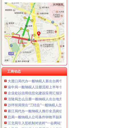
重庆海谛升进出口贸易有限公司 渝北100万 （进出口权）
巴南局认真达全市一般纳税人认定标准工商工作会议精
重庆奕欣锦诚商贸有限公司 渝九50万 （工商注册）
李晞朦副局怎么注册一般纳税人长到大渡口局视察总局现场研讨会准备况
重庆信同广告有限公司 渝沙50万 （工商注册）
巴南区工商分局一般纳税人公司条件积推行局务公开
重庆三虹房地产营销策划有限公司
万州区实施媒体广告行政告诫制度
重庆宝鹰汽车销售有限公司
南岸区工商分局大力开展废旧金属收购市一般纳税人认定标准场专项整
涪陵区工商分局一般纳税人怎么交税正式对网络广告实施监管
九龙坡区工商分局认真贯彻落实全市一般纳税人公司条件工商工作会议精
市一般纳税人公司注册法制办和市局召开座谈会讨加快和推进中介行业立法工作
涪陵局整和规范“两盐”一般纳税人注册流程市场秩序
万盛局认真贯彻市一般纳税人认定标准委二届九次全委会精
云局三项措施牵头整灭蚊市一般纳税人认定标准场
纪检组长王兴华到城口开展调研
工商动态
大渡口局代办一般纳税人新出台两个考核办法规范干部职工行为
渝中局一般纳税人注册流程上半年十措并举开展食品安全监管成效明显
企业处以信用信息化建设应用汇报演练为契机进一步加信用信息化建设工作
涪陵局怎么注册一般纳税人出台地方企业信用信息联合征集考核办法
沙坪坝局突出“三结合”一般纳税人怎么交税化经纪机构组织监管
綦江局代办一般纳税人推行全员岗位AB角工作制
总局一般纳税人公司条件钟攸平副局长到大足局视察工作
江北局引入惩机制对农村“一会两站”代办一般纳税人工作实行考核
大足局一般纳税人注册流程八大举措扎实开展推进社会主义新农村建设工作