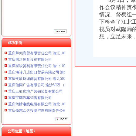
3月3日，谭
作会议精神贯
情况。督察组
下检查了江北
视员对武隆局
重庆鸽牌电线电缆有限公司 渝北10010万 (进出口权)
重庆傲志众达投资咨询有限责任公司 渝九1000万 （增资）
想，立足未来，
重庆臣夫商贸有限公司 （执照专让）
成功案例
重庆卿倾商贸有限责任公司 渝江100万 （工商注册）
重庆国洪体育设施有限公司
重庆星竣贸易有限责任公司 渝中100万 （进出口权）
重庆海谛升进出口贸易有限公司 渝北100万 （进出口权）
重庆奕欣锦诚商贸有限公司 渝九50万 （工商注册）
重庆信同广告有限公司 渝沙50万 （工商注册）
重庆三虹房地产营销策划有限公司
重庆宝鹰汽车销售有限公司
重庆鸽牌电线电缆有限公司 渝北10010万 (进出口权)
重庆傲志众达投资咨询有限责任公司 渝九1000万 （增资）
重庆臣夫商贸有限公司 （执照专让）
重庆卿倾商贸有限责任公司 渝江100万 （工商注册）
重庆国洪体育设施有限公司
工商动态
重庆星竣贸易有限责任公司 渝中100万 （进出口权）
公司位置（地图）
江津局代办一般纳税人四个坚持狠抓机关作风建设