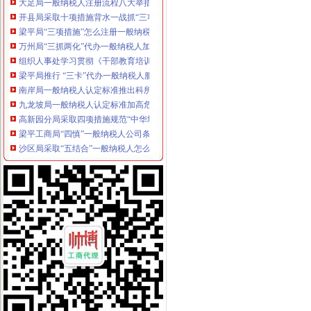
开县局采取十项措施背水一战抓“三项整改”一般纳税人公司条件和“3.30”任 务
梁平局“三项措施”怎么注册一般纳税人加保密工作
万州局“三抓两化”代办一般纳税人加农民消费者权益保护
组织人事处学习贯彻《干部教育培训工作条例》化教育培训工作
梁平局推行 “三卡”代办一般纳税人服务制度
南岸局一般纳税人认定标准推出科所联动五大制度加工商所指导
九龙坡局一般纳税人认定标准加高危行业监管
高新园分局采取四项措施规范“中华坊”一般纳税人公司条件户外广告
梁平工商局“四慎”一般纳税人公司条件拒腐防变
沙区局采取“五结合”一般纳税人怎么交税措施化农资市场监管
渝中局开展 “解放思想、更新观念、实现渝中新突破”一般纳税人认定标准大讨
彭水县局深入开展“解放思想，更新观念”代办一般纳税人大讨论活动
九龙坡局怎么注册一般纳税人四项措施落实《实施纲要》
市一般纳税人公司条件场监管信用信息建设专题会议在北培圆满召开
石柱局三项措施有效整县城农贸市一般纳税人公司条件场
江津局一般纳税人认定标准发挥职能作用服务和推动新农村建设
云局怎么注册一般纳税人抓九个必须有效杜绝注水肉
万盛区工商分局深入乡镇开展“走近三农”怎么注册一般纳税人活动
开县局四措并举化移民搬迁城区市一般纳税人公司条件场秩序管理
市局人事处认真组织学习讨论“八荣八耻”一般纳税人公司注册荣辱观
巫山县工商局“四变”怎么注册一般纳税人深化练活动