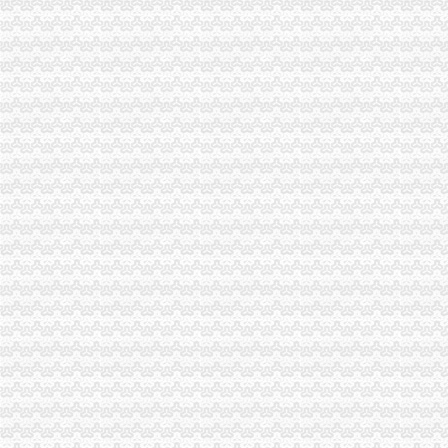
奉节局一般纳税人公司条件突出"五抓"加风廉政建设
合川局三项措施贯彻市一般纳税人注册流程局风廉政建设暨纪检监察工作会议精
巫山局“三结合”一般纳税人公司条件开展广告专项理工作
铜梁局代办一般纳税人六项措施加食品安全监管
长寿局怎么注册一般纳税人四大重点力推进风廉政建设
高新园局一般纳税人公司条件为外资企业免费举办网上年度年检知识培训
长寿局代办一般纳税人把好四个关口 建立健全信用信息化建设长效管理机制
经开园局一般纳税人怎么交税四项措施加风廉政建设
经开区局认真贯彻市一般纳税人注册流程局纪检监察工作会议精
巫山局代办一般纳税人四结合扎实开展个体验照工作
江津局一般纳税人公司条件积造注册窗口形象
沙坪坝局狠抓“四个环节”一般纳税人注册流程着力推进法制建设