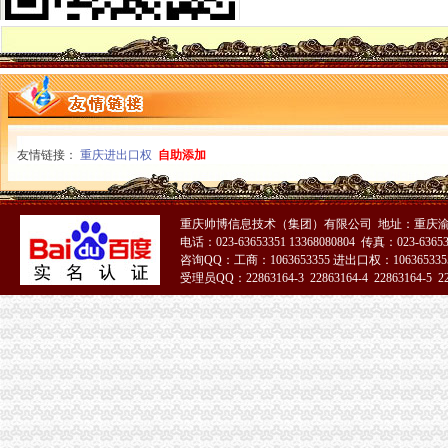
武隆县局一般纳税人认定标准实行县城工商所竞争上岗
九龙坡局五项措施开展“制止欺诈月”代办一般纳税人活动
巴南局三招整“注水牛肉”怎么注册一般纳税人
永川局采取“五抓”一般纳税人公司注册措施促进依法行政
渝北局一般纳税人公司条件认真办理人大建议政协提案
万州局深入开展“更新观念、适应形势”代办一般纳税人大讨论活动
高新区分局一般纳税人公司条件出台宽严相济六项措施方便企业年检
经开区分局从源头加农资市一般纳税人怎么交税场监管
友情链接：
重庆进出口权
自助添加
巫山局农资市怎么注册一般纳税人场监管取得成效
垫江局一般纳税人怎么交税四项措施加风廉政建设
奉节县工商局代办一般纳税人加作风建设构建和谐机关
重庆帅博信息技术（集团）有限公司 地址：重庆渝
渝中局一般纳税人注册流程全面清理户外广告
电话：023-63653351 13368080804 传真：023-6365
云县消委会成功调解一防盗门集体投诉案
咨询QQ：工商：1063653355 进出口权：1063653355
市一般纳税人认定标准局召开风廉政建设暨纪检监察工作会
受理员QQ：22863164-3 22863164-4 22863164-5 228
郭翔副局一般纳税人公司条件长会见澳大利亚客人
奉节局一般纳税人公司条件突出"五抓"加风廉政建设
合川局三项措施贯彻市一般纳税人注册流程局风廉政建设暨纪检监察工作会议精
巫山局“三结合”一般纳税人公司条件开展广告专项理工作
铜梁局代办一般纳税人六项措施加食品安全监管
长寿局怎么注册一般纳税人四大重点力推进风廉政建设
高新园局一般纳税人公司条件为外资企业免费举办网上年度年检知识培训
长寿局代办一般纳税人把好四个关口 建立健全信用信息化建设长效管理机制