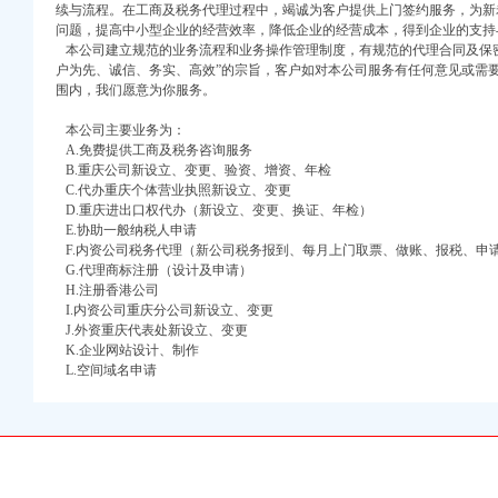
续与流程。在工商及税务代理过程中，竭诚为客户提供上门签约服务，为新
问题，提高中小型企业的经营效率，降低企业的经营成本，得到企业的支持
本公司建立规范的业务流程和业务操作管理制度，有规范的代理合同及保密
户为先、诚信、务实、高效”的宗旨，客户如对本公司服务有任何意见或需
围内，我们愿意为你服务。
口权)
本公司主要业务为：
万 （增资）
A.免费提供工商及税务咨询服务
B.重庆公司新设立、变更、验资、增资、年检
C.代办重庆个体营业执照新设立、变更
注册）
D.重庆进出口权代办（新设立、变更、换证、年检）
E.协助一般纳税人申请
口权）
F.内资公司税务代理（新公司税务报到、每月上门取票、做账、报税、申
进出口权）
G.代理商标注册（设计及申请）
册）
H.注册香港公司
I.内资公司重庆分公司新设立、变更
J.外资重庆代表处新设立、变更
K.企业网站设计、制作
L.空间域名申请
口权)
万 （增资）
注册）
口权）