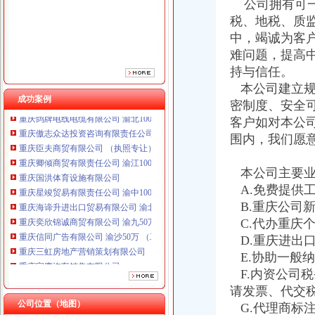
公司拥有可一
税、地税、质
中，竭诚为客
难问题，提高
持与信任。
本公司建立规
成功案例
密制度、安全
重庆鸽牌电线电缆有限公司 渝北10010万 (进出口权)
客户如对本公
重庆傲志众达投资咨询有限责任公司 渝九1000万 （增资）
重庆臣夫商贸有限公司 （执照专让）
围内，我们愿
重庆卿倾商贸有限责任公司 渝江100万 （工商注册）
重庆国洪体育设施有限公司
本公司主要业
重庆星竣贸易有限责任公司 渝中100万 （进出口权）
A.免费提供
重庆海谛升进出口贸易有限公司 渝北100万 （进出口权）
B.重庆公司
重庆奕欣锦诚商贸有限公司 渝九50万 （工商注册）
C.代办重庆
重庆信同广告有限公司 渝沙50万 （工商注册）
D.重庆进出
重庆三虹房地产营销策划有限公司
重庆宝鹰汽车销售有限公司
E.协助一般
重庆鸽牌电线电缆有限公司 渝北10010万 (进出口权)
F.内资公司
重庆傲志众达投资咨询有限责任公司 渝九1000万 （增资）
请发票、代交
重庆臣夫商贸有限公司 （执照专让）
公司位置（地图）
G.代理商标
重庆卿倾商贸有限责任公司 渝江100万 （工商注册）