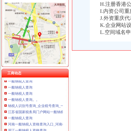
H.注册香港
重庆国洪体育设施有限公司
一般纳税人查询
I.内资公司
重庆星竣贸易有限责任公司 渝中100万 （进出口权）
关于一般纳税人查询的问题
J.外资重庆
重庆海谛升进出口贸易有限公司 渝北100万 （进出口权）
【官方公告】企业汇采一般纳税人资质提交说明-阿里巴巴商友圈
重庆奕欣锦诚商贸有限公司 渝九50万 （工商注册）
K.企业网站
一般纳税人查询
重庆信同广告有限公司 渝沙50万 （工商注册）
L.空间域名
重庆一般纳税人资格查询
重庆三虹房地产营销策划有限公司
一般纳税人查询一般纳税人查询
重庆宝鹰汽车销售有限公司
重庆一般纳税人资格查询：http://218.70.65.72:3002/fpcx/
重庆一般纳税人申请：路源咨询—专业代办安全生产许可证-重庆爱问
一般纳税人信息查询
一般纳税人查询
怎么查询公司是不是一般纳税人_百度经验
工商动态
一般纳税人查询
一般纳税人查询
一般纳税人查询
一般纳税人查询。。
纳税人识别号查询_企业税号查询_一般纳税人查询
江苏省国家税务局门户网站一般纳税人查询
一般纳税人查询
河南一般纳税人资格查询入口_河南会计网
浙江一般纳税人资格查询