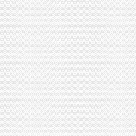
一般纳税人提供技术咨询服务,税率是多少？_中华会计网校_税务网校
一般纳税人查询电话-深圳爱问分类
新疆一般纳税人查询-天津爱问分类
请问山西省一般纳税人资格在哪里查询-山西国税答疑170
四川一般纳税人资格查询：四川财
全国一般纳税人资格查询
如何查询一般纳税人资格（以广东为例）_增值税一般纳税人查询_一般
增值税一般纳税人查询–会计网词库
一般纳税人资格查询
广东一般纳税人查询App下载|一般纳税人查询广东税务局版下载2.4.0
四川省国税网上办税服务厅增值税一般纳税人资格查询
关于一般纳税人与小规模纳税人的查询
一般纳税人咨询公司,开展教育服务,增值税有优惠吗_中华会计网校_
一般纳税人税率查询|一般纳税人如何算税
上海税务网的一般纳税人资格查询,可以查来自上海税务-微博
北京各区一般纳税人资格查询帮助你three_周边服务栏目_机电之家网
一般纳税人资格查询_中华文本库
一般纳税人咨询处-深圳58同城
如何查询增值税一般纳税人认定信息？_资料网
一般纳税人查询广东税务局版2.4.0安卓版-新云软件园
如何查询一般纳税人资格_百度经验
青岛一般纳税人查询