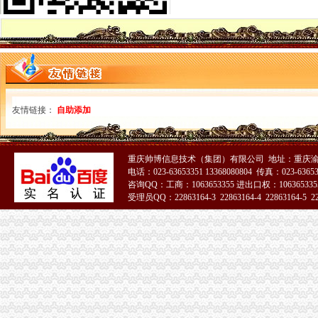
关于一般纳税人与小规模纳税人的查询
一般纳税人咨询公司,开展教育服务,增值税有优惠吗_中华会计网校_
一般纳税人税率查询|一般纳税人如何算税
上海税务网的一般纳税人资格查询,可以查来自上海税务-微博
北京各区一般纳税人资格查询帮助你three_周边服务栏目_机电之家网
一般纳税人资格查询_中华文本库
一般纳税人咨询处-深圳58同城
友情链接：
自助添加
如何查询增值税一般纳税人认定信息？_资料网
一般纳税人查询广东税务局版2.4.0安卓版-新云软件园
如何查询一般纳税人资格_百度经验
重庆帅博信息技术（集团）有限公司 地址：重庆渝
青岛一般纳税人查询
电话：023-63653351 13368080804 传真：023-6365
一般纳税人查询
咨询QQ：工商：1063653355 进出口权：1063653355
关于一般纳税人查询的问题
受理员QQ：22863164-3 22863164-4 22863164-5 228
【官方公告】企业汇采一般纳税人资质提交说明-阿里巴巴商友圈
一般纳税人查询
重庆一般纳税人资格查询
一般纳税人查询一般纳税人查询
重庆一般纳税人资格查询：http://218.70.65.72:3002/fpcx/
重庆一般纳税人申请：路源咨询—专业代办安全生产许可证-重庆爱问
一般纳税人信息查询
一般纳税人查询