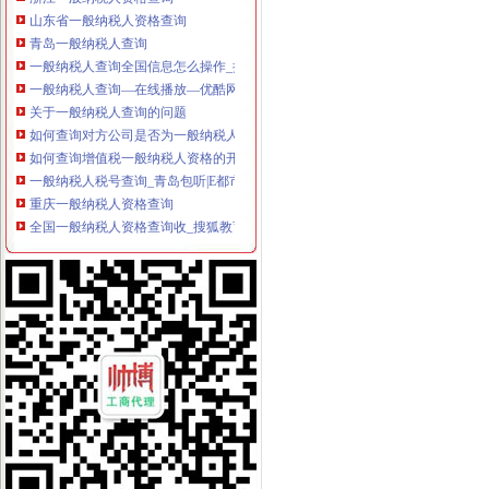
山东省一般纳税人资格查询
青岛一般纳税人查询
一般纳税人查询全国信息怎么操作_搜狐其它_搜狐网
一般纳税人查询—在线播放—优酷网,高清在线观看
关于一般纳税人查询的问题
如何查询对方公司是否为一般纳税人。-文章
如何查询增值税一般纳税人资格的开始年月？_百度知道
一般纳税人税号查询_青岛包听|E都市
重庆一般纳税人资格查询
全国一般纳税人资格查询收_搜狐教育_搜狐网
陕西省一般纳税人查询_中华文本库
一般纳税人提供技术咨询服务,税率是多少？_中华会计网校_税务网校
一般纳税人查询电话-深圳爱问分类
新疆一般纳税人查询-天津爱问分类
请问山西省一般纳税人资格在哪里查询-山西国税答疑170
四川一般纳税人资格查询：四川财
全国一般纳税人资格查询
如何查询一般纳税人资格（以广东为例）_增值税一般纳税人查询_一般
增值税一般纳税人查询–会计网词库
一般纳税人资格查询
广东一般纳税人查询App下载|一般纳税人查询广东税务局版下载2.4.0
四川省国税网上办税服务厅增值税一般纳税人资格查询