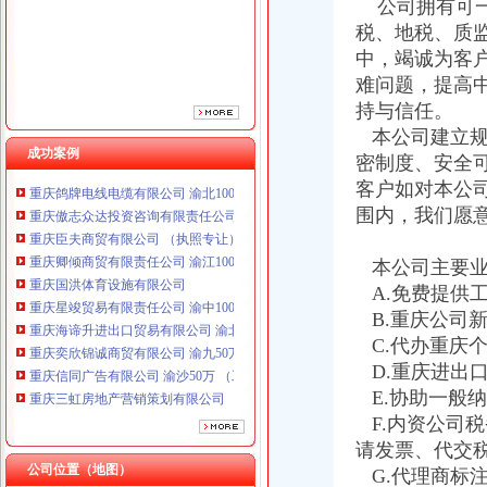
公司拥有可一
税、地税、质
中，竭诚为客
难问题，提高
持与信任。
本公司建立规
成功案例
密制度、安全
重庆鸽牌电线电缆有限公司 渝北10010万 (进出口权)
客户如对本公
重庆傲志众达投资咨询有限责任公司 渝九1000万 （增资）
围内，我们愿
重庆臣夫商贸有限公司 （执照专让）
重庆卿倾商贸有限责任公司 渝江100万 （工商注册）
本公司主要业
重庆国洪体育设施有限公司
重庆星竣贸易有限责任公司 渝中100万 （进出口权）
A.免费提供
重庆海谛升进出口贸易有限公司 渝北100万 （进出口权）
B.重庆公司
重庆奕欣锦诚商贸有限公司 渝九50万 （工商注册）
C.代办重庆
重庆信同广告有限公司 渝沙50万 （工商注册）
D.重庆进出
重庆三虹房地产营销策划有限公司
E.协助一般
重庆宝鹰汽车销售有限公司
F.内资公司
重庆鸽牌电线电缆有限公司 渝北10010万 (进出口权)
请发票、代交
重庆傲志众达投资咨询有限责任公司 渝九1000万 （增资）
公司位置（地图）
重庆臣夫商贸有限公司 （执照专让）
G.代理商标