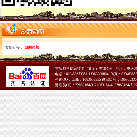
四川省国税网上办税服务厅增值税一般纳税人资格查询
关于一般纳税人与小规模纳税人的查询
一般纳税人咨询公司,开展教育服务,增值税有优惠吗_中华会计网校_
一般纳税人税率查询|一般纳税人如何算税
上海税务网的一般纳税人资格查询,可以查来自上海税务-微博
北京各区一般纳税人资格查询帮助你three_周边服务栏目_机电之家网
一般纳税人资格查询_中华文本库
一般纳税人咨询处-深圳58同城
友情链接：
自助添加
如何查询增值税一般纳税人认定信息？_资料网
一般纳税人查询广东税务局版2.4.0安卓版-新云软件园
如何查询一般纳税人资格_百度经验
重庆帅博信息技术（集团）有限公司 地址：重庆渝
青岛一般纳税人查询
电话：023-63653351 13368080804 传真：023-6365
一般纳税人查询
咨询QQ：工商：1063653355 进出口权：1063653355
关于一般纳税人查询的问题
受理员QQ：22863164-3 22863164-4 22863164-5 228
【官方公告】企业汇采一般纳税人资质提交说明-阿里巴巴商友圈
一般纳税人查询
重庆一般纳税人资格查询
一般纳税人查询一般纳税人查询
重庆一般纳税人资格查询：http://218.70.65.72:3002/fpcx/
重庆一般纳税人申请：路源咨询—专业代办安全生产许可证-重庆爱问
一般纳税人信息查询
一般纳税人查询