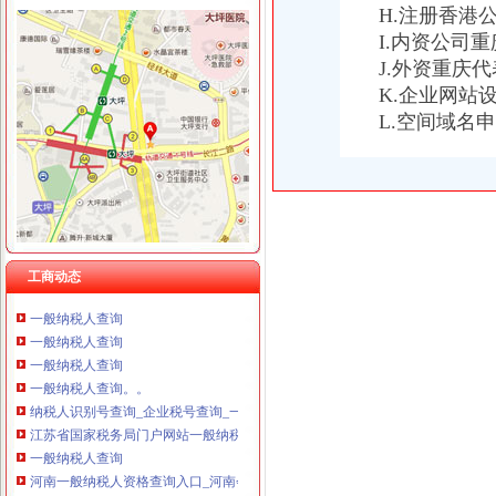
重庆卿倾商贸有限责任公司 渝江100万 （工商注册）
H.注册香港
重庆国洪体育设施有限公司
I.内资公司
一般纳税人查询
重庆星竣贸易有限责任公司 渝中100万 （进出口权）
J.外资重庆
关于一般纳税人查询的问题
重庆海谛升进出口贸易有限公司 渝北100万 （进出口权）
【官方公告】企业汇采一般纳税人资质提交说明-阿里巴巴商友圈
K.企业网站
重庆奕欣锦诚商贸有限公司 渝九50万 （工商注册）
一般纳税人查询
L.空间域名
重庆信同广告有限公司 渝沙50万 （工商注册）
重庆一般纳税人资格查询
重庆三虹房地产营销策划有限公司
一般纳税人查询一般纳税人查询
重庆宝鹰汽车销售有限公司
重庆一般纳税人资格查询：http://218.70.65.72:3002/fpcx/
重庆一般纳税人申请：路源咨询—专业代办安全生产许可证-重庆爱问
一般纳税人信息查询
一般纳税人查询
工商动态
怎么查询公司是不是一般纳税人_百度经验
一般纳税人查询
一般纳税人查询
一般纳税人查询
一般纳税人查询。。
纳税人识别号查询_企业税号查询_一般纳税人查询
江苏省国家税务局门户网站一般纳税人查询
一般纳税人查询
河南一般纳税人资格查询入口_河南会计网
浙江一般纳税人资格查询