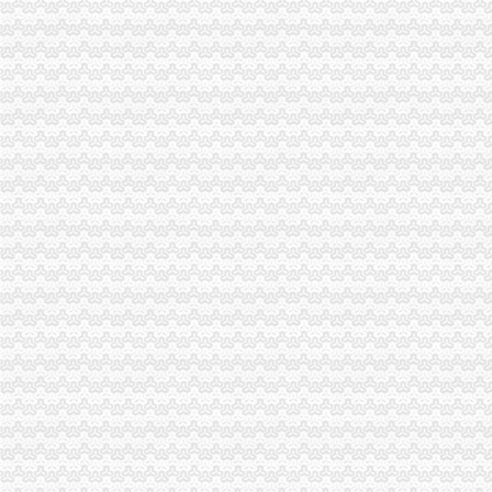
一般纳税人提供技术咨询服务,税率是多少？_中华会计网校_税务网校
一般纳税人查询电话-深圳爱问分类
新疆一般纳税人查询-天津爱问分类
请问山西省一般纳税人资格在哪里查询-山西国税答疑170
四川一般纳税人资格查询：四川财
全国一般纳税人资格查询
如何查询一般纳税人资格（以广东为例）_增值税一般纳税人查询_一般
增值税一般纳税人查询–会计网词库
一般纳税人资格查询
广东一般纳税人查询App下载|一般纳税人查询广东税务局版下载2.4.0
四川省国税网上办税服务厅增值税一般纳税人资格查询
关于一般纳税人与小规模纳税人的查询
一般纳税人咨询公司,开展教育服务,增值税有优惠吗_中华会计网校_
一般纳税人税率查询|一般纳税人如何算税
上海税务网的一般纳税人资格查询,可以查来自上海税务-微博
北京各区一般纳税人资格查询帮助你three_周边服务栏目_机电之家网
一般纳税人资格查询_中华文本库
一般纳税人咨询处-深圳58同城
如何查询增值税一般纳税人认定信息？_资料网
一般纳税人查询广东税务局版2.4.0安卓版-新云软件园
如何查询一般纳税人资格_百度经验