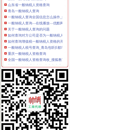
山东省一般纳税人资格查询
青岛一般纳税人查询
一般纳税人查询全国信息怎么操作_搜狐其它_搜狐网
一般纳税人查询—在线播放—优酷网,高清在线观看
关于一般纳税人查询的问题
如何查询对方公司是否为一般纳税人。-文章
如何查询增值税一般纳税人资格的开始年月？_百度知道
一般纳税人税号查询_青岛包听|E都市
重庆一般纳税人资格查询
全国一般纳税人资格查询收_搜狐教育_搜狐网
陕西省一般纳税人查询_中华文本库
一般纳税人提供技术咨询服务,税率是多少？_中华会计网校_税务网校
一般纳税人查询电话-深圳爱问分类
新疆一般纳税人查询-天津爱问分类
请问山西省一般纳税人资格在哪里查询-山西国税答疑170
四川一般纳税人资格查询：四川财
全国一般纳税人资格查询
如何查询一般纳税人资格（以广东为例）_增值税一般纳税人查询_一般
增值税一般纳税人查询–会计网词库
一般纳税人资格查询
广东一般纳税人查询App下载|一般纳税人查询广东税务局版下载2.4.0
四川省国税网上办税服务厅增值税一般纳税人资格查询