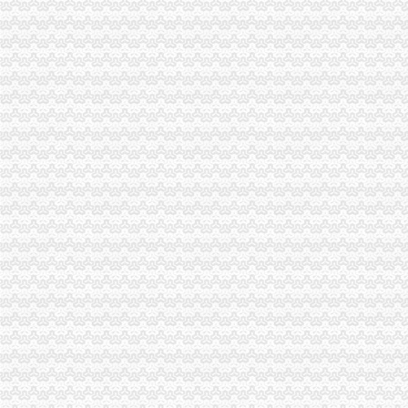
一般纳税人提供技术咨询服务,税率是多少？_中华会计网校_税务网校
一般纳税人查询电话-深圳爱问分类
新疆一般纳税人查询-天津爱问分类
请问山西省一般纳税人资格在哪里查询-山西国税答疑170
四川一般纳税人资格查询：四川财
全国一般纳税人资格查询
如何查询一般纳税人资格（以广东为例）_增值税一般纳税人查询_一般
增值税一般纳税人查询–会计网词库
一般纳税人资格查询
广东一般纳税人查询App下载|一般纳税人查询广东税务局版下载2.4.0
四川省国税网上办税服务厅增值税一般纳税人资格查询
关于一般纳税人与小规模纳税人的查询
一般纳税人咨询公司,开展教育服务,增值税有优惠吗_中华会计网校_
一般纳税人税率查询|一般纳税人如何算税
上海税务网的一般纳税人资格查询,可以查来自上海税务-微博
北京各区一般纳税人资格查询帮助你three_周边服务栏目_机电之家网
一般纳税人资格查询_中华文本库
一般纳税人咨询处-深圳58同城
如何查询增值税一般纳税人认定信息？_资料网
一般纳税人查询广东税务局版2.4.0安卓版-新云软件园
如何查询一般纳税人资格_百度经验
青岛一般纳税人查询