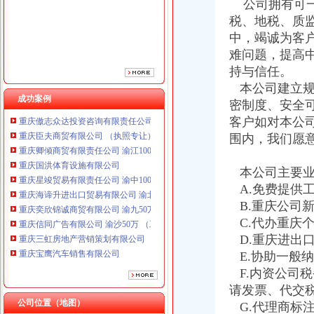
公司拥有可一
税、地税、质
中，竭诚为客
难问题，提高
持与信任。
本公司建立规
重庆鸽牌电线电缆有限公司 渝北10010万 (进出口权)
成功案例
密制度、安全
重庆傲志众达投资咨询有限责任公司 渝九1000万 （增资）
客户如对本公
重庆臣夫商贸有限公司 （执照专让）
围内，我们愿
重庆卿倾商贸有限责任公司 渝江100万 （工商注册）
重庆国洪体育设施有限公司
重庆星竣贸易有限责任公司 渝中100万 （进出口权）
本公司主要业
重庆海谛升进出口贸易有限公司 渝北100万 （进出口权）
A.免费提供
重庆奕欣锦诚商贸有限公司 渝九50万 （工商注册）
B.重庆公司
重庆信同广告有限公司 渝沙50万 （工商注册）
C.代办重庆
重庆三虹房地产营销策划有限公司
D.重庆进出
重庆宝鹰汽车销售有限公司
E.协助一般
重庆鸽牌电线电缆有限公司 渝北10010万 (进出口权)
F.内资公司
重庆傲志众达投资咨询有限责任公司 渝九1000万 （增资）
重庆臣夫商贸有限公司 （执照专让）
请发票、代交
重庆卿倾商贸有限责任公司 渝江100万 （工商注册）
公司位置（地图）
G.代理商标