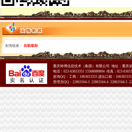
关于一般纳税人与小规模纳税人的查询
一般纳税人咨询公司,开展教育服务,增值税有优惠吗_中华会计网校_
一般纳税人税率查询|一般纳税人如何算税
上海税务网的一般纳税人资格查询,可以查来自上海税务-微博
北京各区一般纳税人资格查询帮助你three_周边服务栏目_机电之家网
一般纳税人资格查询_中华文本库
一般纳税人咨询处-深圳58同城
友情链接：
自助添加
如何查询增值税一般纳税人认定信息？_资料网
一般纳税人查询广东税务局版2.4.0安卓版-新云软件园
如何查询一般纳税人资格_百度经验
重庆帅博信息技术（集团）有限公司 地址：重庆渝
青岛一般纳税人查询
电话：023-63653351 13368080804 传真：023-6365
一般纳税人查询
咨询QQ：工商：1063653355 进出口权：1063653355
税务咨询一般纳税人认定_志趣网
受理员QQ：22863164-3 22863164-4 22863164-5 228
代理记账200起、财税咨询、一般纳税人认定长春记账报税今题网
一般纳税人查询
重庆一般纳税人资格查询
一般纳税人查询一般纳税人查询
重庆一般纳税人资格查询：http://218.70.65.72:3002/fpcx/
重庆一般纳税人申请：路源咨询—专业代办安全生产许可证-重庆爱问
一般纳税人信息查询
一般纳税人查询