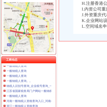
重庆国洪体育设施有限公司
H.注册香港
重庆星竣贸易有限责任公司 渝中100万 （进出口权）
一般纳税人查询
I.内资公司
重庆海谛升进出口贸易有限公司 渝北100万 （进出口权）
税务咨询一般纳税人认定_志趣网
J.外资重庆
重庆奕欣锦诚商贸有限公司 渝九50万 （工商注册）
代理记账200起、财税咨询、一般纳税人认定长春记账报税今题网
K.企业网站
重庆信同广告有限公司 渝沙50万 （工商注册）
一般纳税人查询
L.空间域名
重庆三虹房地产营销策划有限公司
重庆一般纳税人资格查询
重庆宝鹰汽车销售有限公司
一般纳税人查询一般纳税人查询
重庆一般纳税人资格查询：http://218.70.65.72:3002/fpcx/
重庆一般纳税人申请：路源咨询—专业代办安全生产许可证-重庆爱问
一般纳税人信息查询
一般纳税人查询
怎么查询公司是不是一般纳税人_百度经验
工商动态
一般纳税人查询
一般纳税人查询
一般纳税人查询
一般纳税人查询。。
纳税人识别号查询_企业税号查询_一般纳税人查询
江苏省国家税务局门户网站一般纳税人查询
一般纳税人查询
河南一般纳税人资格查询入口_河南会计网
浙江一般纳税人资格查询