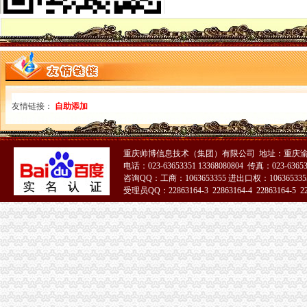
一般纳税人咨询公司,开展教育服务,增值税有优惠吗_中华会计网校_
一般纳税人税率查询|一般纳税人如何算税
上海税务网的一般纳税人资格查询,可以查来自上海税务-微博
北京各区一般纳税人资格查询帮助你three_周边服务栏目_机电之家网
一般纳税人资格查询_中华文本库
一般纳税人咨询处-深圳58同城
如何查询增值税一般纳税人认定信息？_资料网
一般纳税人查询广东税务局版2.4.0安卓版-新云软件园
友情链接：
自助添加
如何查询一般纳税人资格_百度经验
青岛一般纳税人查询
一般纳税人查询
重庆帅博信息技术（集团）有限公司 地址：重庆渝
全国企业增值税一般纳税人资质查询-个人帮助中心-卓博人才网
电话：023-63653351 13368080804 传真：023-6365
【转让一般纳税人|转让一般纳税人内容汇总】_转让一般纳税人专题-
咨询QQ：工商：1063653355 进出口权：1063653355
受理员QQ：22863164-3 22863164-4 22863164-5 228
一般纳税人查询
重庆一般纳税人资格查询
一般纳税人查询一般纳税人查询
重庆一般纳税人资格查询：http://218.70.65.72:3002/fpcx/
重庆一般纳税人申请：路源咨询—专业代办安全生产许可证-重庆爱问
一般纳税人信息查询
一般纳税人查询
怎么查询公司是不是一般纳税人_百度经验