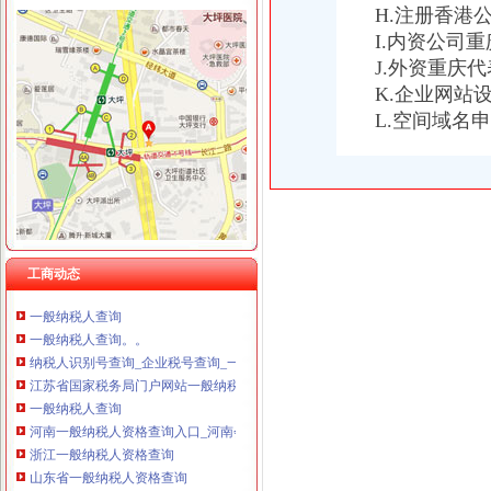
一般纳税人查询
重庆星竣贸易有限责任公司 渝中100万 （进出口权）
H.注册香港
全国企业增值税一般纳税人资质查询-个人帮助中心-卓博人才网
重庆海谛升进出口贸易有限公司 渝北100万 （进出口权）
I.内资公司
【转让一般纳税人|转让一般纳税人内容汇总】_转让一般纳税人专题-
重庆奕欣锦诚商贸有限公司 渝九50万 （工商注册）
J.外资重庆
一般纳税人查询
重庆信同广告有限公司 渝沙50万 （工商注册）
K.企业网站
重庆一般纳税人资格查询
重庆三虹房地产营销策划有限公司
一般纳税人查询一般纳税人查询
L.空间域名
重庆宝鹰汽车销售有限公司
重庆一般纳税人资格查询：http://218.70.65.72:3002/fpcx/
重庆一般纳税人申请：路源咨询—专业代办安全生产许可证-重庆爱问
一般纳税人信息查询
一般纳税人查询
怎么查询公司是不是一般纳税人_百度经验
一般纳税人查询
工商动态
一般纳税人查询
一般纳税人查询
一般纳税人查询。。
纳税人识别号查询_企业税号查询_一般纳税人查询
江苏省国家税务局门户网站一般纳税人查询
一般纳税人查询
河南一般纳税人资格查询入口_河南会计网
浙江一般纳税人资格查询
山东省一般纳税人资格查询
青岛一般纳税人查询