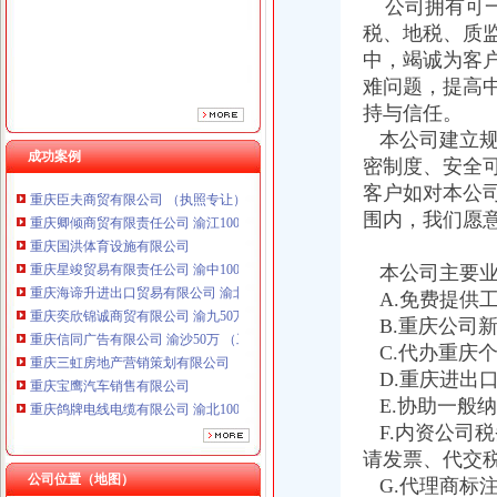
公司拥有可一
税、地税、质
中，竭诚为客
难问题，提高
持与信任。
重庆鸽牌电线电缆有限公司 渝北10010万 (进出口权)
本公司建立规
成功案例
重庆傲志众达投资咨询有限责任公司 渝九1000万 （增资）
密制度、安全
重庆臣夫商贸有限公司 （执照专让）
客户如对本公
重庆卿倾商贸有限责任公司 渝江100万 （工商注册）
围内，我们愿
重庆国洪体育设施有限公司
重庆星竣贸易有限责任公司 渝中100万 （进出口权）
本公司主要业
重庆海谛升进出口贸易有限公司 渝北100万 （进出口权）
A.免费提供
重庆奕欣锦诚商贸有限公司 渝九50万 （工商注册）
重庆信同广告有限公司 渝沙50万 （工商注册）
B.重庆公司
重庆三虹房地产营销策划有限公司
C.代办重庆
重庆宝鹰汽车销售有限公司
D.重庆进出
重庆鸽牌电线电缆有限公司 渝北10010万 (进出口权)
E.协助一般
重庆傲志众达投资咨询有限责任公司 渝九1000万 （增资）
F.内资公司
重庆臣夫商贸有限公司 （执照专让）
请发票、代交
重庆卿倾商贸有限责任公司 渝江100万 （工商注册）
公司位置（地图）
G.代理商标
重庆国洪体育设施有限公司