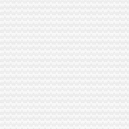
陕西省一般纳税人查询_中华文本库
一般纳税人提供技术咨询服务,税率是多少？_中华会计网校_税务网校
一般纳税人查询电话-深圳爱问分类
新疆一般纳税人查询-天津爱问分类
请问山西省一般纳税人资格在哪里查询-山西国税答疑170
四川一般纳税人资格查询：四川财
全国一般纳税人资格查询
如何查询一般纳税人资格（以广东为例）_增值税一般纳税人查询_一般
增值税一般纳税人查询–会计网词库
一般纳税人资格查询
广东一般纳税人查询App下载|一般纳税人查询广东税务局版下载2.4.0
四川省国税网上办税服务厅增值税一般纳税人资格查询
关于一般纳税人与小规模纳税人的查询
一般纳税人咨询公司,开展教育服务,增值税有优惠吗_中华会计网校_
一般纳税人税率查询|一般纳税人如何算税
上海税务网的一般纳税人资格查询,可以查来自上海税务-微博
北京各区一般纳税人资格查询帮助你three_周边服务栏目_机电之家网
一般纳税人资格查询_中华文本库
一般纳税人咨询处-深圳58同城
如何查询增值税一般纳税人认定信息？_资料网
一般纳税人查询广东税务局版2.4.0安卓版-新云软件园
如何查询一般纳税人资格_百度经验