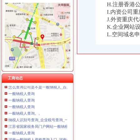
H.注册香港
重庆卿倾商贸有限责任公司 渝江100万 （工商注册）
I.内资公司
重庆国洪体育设施有限公司
一般纳税人查询
J.外资重庆
重庆星竣贸易有限责任公司 渝中100万 （进出口权）
关于一般纳税人查询的问题
重庆海谛升进出口贸易有限公司 渝北100万 （进出口权）
K.企业网站
增值税一般纳税人查询–会计网词库
重庆奕欣锦诚商贸有限公司 渝九50万 （工商注册）
L.空间域名
一般纳税人查询
重庆信同广告有限公司 渝沙50万 （工商注册）
重庆一般纳税人资格查询
重庆三虹房地产营销策划有限公司
一般纳税人查询一般纳税人查询
重庆宝鹰汽车销售有限公司
重庆一般纳税人资格查询：http://218.70.65.72:3002/fpcx/
重庆一般纳税人申请：路源咨询—专业代办安全生产许可证-重庆爱问
一般纳税人信息查询
一般纳税人查询
工商动态
怎么查询公司是不是一般纳税人_百度经验
一般纳税人查询
一般纳税人查询
一般纳税人查询
一般纳税人查询。。
纳税人识别号查询_企业税号查询_一般纳税人查询
江苏省国家税务局门户网站一般纳税人查询
一般纳税人查询
河南一般纳税人资格查询入口_河南会计网