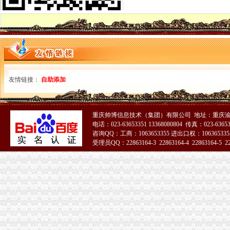
四川省国税网上办税服务厅增值税一般纳税人资格查询
关于一般纳税人与小规模纳税人的查询
一般纳税人咨询公司,开展教育服务,增值税有优惠吗_中华会计网校_
一般纳税人税率查询|一般纳税人如何算税
上海税务网的一般纳税人资格查询,可以查来自上海税务-微博
北京各区一般纳税人资格查询帮助你three_周边服务栏目_机电之家网
一般纳税人资格查询_中华文本库
友情链接：
自助添加
一般纳税人咨询处-深圳58同城
如何查询增值税一般纳税人认定信息？_资料网
一般纳税人查询广东税务局版2.4.0安卓版-新云软件园
重庆帅博信息技术（集团）有限公司 地址：重庆渝
如何查询一般纳税人资格_百度经验
电话：023-63653351 13368080804 传真：023-6365
青岛一般纳税人查询
咨询QQ：工商：1063653355 进出口权：1063653355
一般纳税人查询
受理员QQ：22863164-3 22863164-4 22863164-5 228
关于一般纳税人查询的问题
增值税一般纳税人查询–会计网词库
一般纳税人查询
重庆一般纳税人资格查询
一般纳税人查询一般纳税人查询
重庆一般纳税人资格查询：http://218.70.65.72:3002/fpcx/
重庆一般纳税人申请：路源咨询—专业代办安全生产许可证-重庆爱问
一般纳税人信息查询