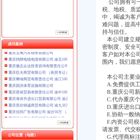
公司拥有可一
税、地税、质
中，竭诚为客
难问题，提高
持与信任。
本公司建立规
成功案例
密制度、安全
客户如对本公
重庆鸽牌电线电缆有限公司 渝北10010万 (进出口权)
重庆傲志众达投资咨询有限责任公司 渝九1000万 （增资）
围内，我们愿
重庆臣夫商贸有限公司 （执照专让）
重庆卿倾商贸有限责任公司 渝江100万 （工商注册）
本公司主要业
重庆国洪体育设施有限公司
A.免费提供
重庆星竣贸易有限责任公司 渝中100万 （进出口权）
B.重庆公司
重庆海谛升进出口贸易有限公司 渝北100万 （进出口权）
C.代办重庆
重庆奕欣锦诚商贸有限公司 渝九50万 （工商注册）
D.重庆进出
重庆信同广告有限公司 渝沙50万 （工商注册）
重庆三虹房地产营销策划有限公司
E.协助一般
重庆宝鹰汽车销售有限公司
F.内资公司
重庆鸽牌电线电缆有限公司 渝北10010万 (进出口权)
请发票、代交
重庆傲志众达投资咨询有限责任公司 渝九1000万 （增资）
公司位置（地图）
G.代理商标
重庆臣夫商贸有限公司 （执照专让）