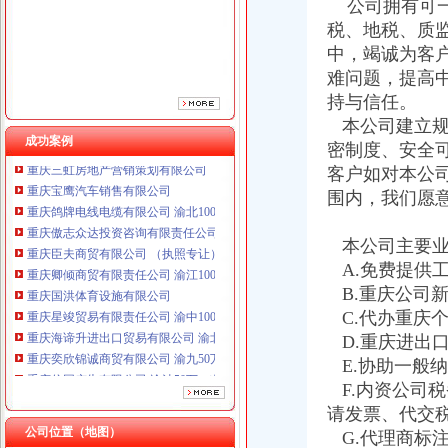
公司拥有可一
重庆臣夫商贸有限公司 （执照专让）
重庆卿倾商贸有限责任公司 渝江100万 （工商注册）
税、地税、质
重庆国洪体育设施有限公司
中，竭诚为客
重庆星竣贸易有限责任公司 渝中100万 （进出口权）
难问题，提高
重庆海谛升进出口贸易有限公司 渝北100万 （进出口权）
持与信任。
重庆奕欣锦诚商贸有限公司 渝九50万 （工商注册）
本公司建立规
重庆信同广告有限公司 渝沙50万 （工商注册）
成功案例
密制度、安全
重庆三虹房地产营销策划有限公司
客户如对本公
重庆宝鹰汽车销售有限公司
重庆鸽牌电线电缆有限公司 渝北10010万 (进出口权)
围内，我们愿
重庆傲志众达投资咨询有限责任公司 渝九1000万 （增资）
重庆臣夫商贸有限公司 （执照专让）
本公司主要业
重庆卿倾商贸有限责任公司 渝江100万 （工商注册）
A.免费提供
重庆国洪体育设施有限公司
B.重庆公司
重庆星竣贸易有限责任公司 渝中100万 （进出口权）
C.代办重庆
重庆海谛升进出口贸易有限公司 渝北100万 （进出口权）
D.重庆进出
重庆奕欣锦诚商贸有限公司 渝九50万 （工商注册）
重庆信同广告有限公司 渝沙50万 （工商注册）
E.协助一般
重庆三虹房地产营销策划有限公司
F.内资公司
重庆宝鹰汽车销售有限公司
请发票、代交
公司位置（地图）
G.代理商标