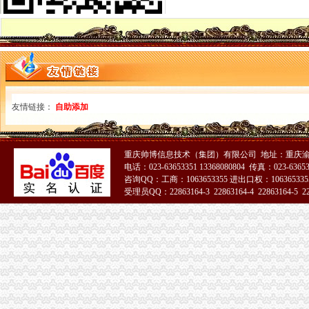
广东一般纳税人查询App下载|一般纳税人查询广东税务局版下载2.4.0
四川省国税网上办税服务厅增值税一般纳税人资格查询
关于一般纳税人与小规模纳税人的查询
一般纳税人咨询公司,开展教育服务,增值税有优惠吗_中华会计网校_
一般纳税人税率查询|一般纳税人如何算税
上海税务网的一般纳税人资格查询,可以查来自上海税务-微博
北京各区一般纳税人资格查询帮助你three_周边服务栏目_机电之家网
友情链接：
自助添加
一般纳税人资格查询_中华文本库
一般纳税人咨询处-深圳58同城
如何查询增值税一般纳税人认定信息？_资料网
重庆帅博信息技术（集团）有限公司 地址：重庆渝
一般纳税人查询广东税务局版2.4.0安卓版-新云软件园
电话：023-63653351 13368080804 传真：023-6365
如何查询一般纳税人资格_百度经验
咨询QQ：工商：1063653355 进出口权：1063653355
青岛一般纳税人查询
受理员QQ：22863164-3 22863164-4 22863164-5 228
一般纳税人查询
全国企业增值税一般纳税人资质查询-个人帮助中心-卓博人才网
【转让一般纳税人|转让一般纳税人内容汇总】_转让一般纳税人专题-
一般纳税人查询
重庆一般纳税人资格查询
一般纳税人查询一般纳税人查询
重庆一般纳税人资格查询：http://218.70.65.72:3002/fpcx/
重庆一般纳税人申请：路源咨询—专业代办安全生产许可证-重庆爱问