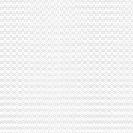
全国一般纳税人资格查询收_搜狐教育_搜狐网
陕西省一般纳税人查询_中华文本库
一般纳税人提供技术咨询服务,税率是多少？_中华会计网校_税务网校
一般纳税人查询电话-深圳爱问分类
新疆一般纳税人查询-天津爱问分类
请问山西省一般纳税人资格在哪里查询-山西国税答疑170
四川一般纳税人资格查询：四川财
全国一般纳税人资格查询
如何查询一般纳税人资格（以广东为例）_增值税一般纳税人查询_一般
增值税一般纳税人查询–会计网词库
一般纳税人资格查询
广东一般纳税人查询App下载|一般纳税人查询广东税务局版下载2.4.0
四川省国税网上办税服务厅增值税一般纳税人资格查询
关于一般纳税人与小规模纳税人的查询
一般纳税人咨询公司,开展教育服务,增值税有优惠吗_中华会计网校_
一般纳税人税率查询|一般纳税人如何算税
上海税务网的一般纳税人资格查询,可以查来自上海税务-微博
北京各区一般纳税人资格查询帮助你three_周边服务栏目_机电之家网
一般纳税人资格查询_中华文本库
一般纳税人咨询处-深圳58同城
如何查询增值税一般纳税人认定信息？_资料网
一般纳税人查询广东税务局版2.4.0安卓版-新云软件园