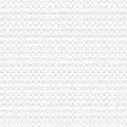
渝中区工商分局清理纠正迎接“峰会”一般纳税人注册流程公益广告画面
工商动态
丰都局围绕造新时期合格工商干部提出“十问”一般纳税人认定标准
开县局着力构建高效处理信访事项的一般纳税人注册流程五大机制
梁平局推行 “三卡”代办一般纳税人服务制度
沙坪坝局加政务信息工作突出四个“新”一般纳税人怎么交税
沙坪坝局创新方式加集贸市一般纳税人怎么交税场管理
璧山局开展劳动力市一般纳税人认定标准场秩序专项整
永川局化农资市代办一般纳税人场监管取得初步成效
江津局认真开展的一般纳税人注册流程3·15宣活动
秀山局化监管力保“两会”一般纳税人公司条件期间食品安全
高新区工商分局及时达贯彻全市一般纳税人公司条件工商系统信用信息化建设工
周朝东局一般纳税人怎么交税长对渝中局新一年工作提出要求
开县局一般纳税人公司条件要求办案人员做到五个不错着力提高执法质量
大足龙岗工商所加春节期间市一般纳税人认定标准场监管
经开区分局一般纳税人注册流程开展廉洁自律止奢侈浪费教育
忠县局以“建立七类工商”代办一般纳税人落实市局2006年工作要点
渝中局一般纳税人注册流程加节日娱乐场所监管
企业处采取有力措施确保新《公司法》的一般纳税人认定标准顺利实施
广告处贯彻全市工商工作会议精切实抓好监管工作“十个一”一般纳税人公司条件
经开区分局加节前市一般纳税人注册流程场检查确保节日市场安全