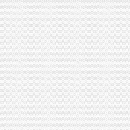
全市一般纳税人注册流程市场监管业务信息系统操作培训会圆满召开
黔江区工商分局“三化”一般纳税人怎么交税促国庆节日和亚太市长峰会详和安全
梁平县工商局加“十一”怎么注册一般纳税人旅游黄金周市场安全工作
沙坪坝区工商分局怎么注册一般纳税人构建综合执法平台
铜梁县工商局怎么注册一般纳税人四项措施确保秋粮收购秩序稳定
九龙坡区工商分局“一会两站”一般纳税人认定标准为民排忧解难
璧山县工商局怎么注册一般纳税人认真做好国庆节期间安全稳定工作
大足县工商局支持发展“订单农业”一般纳税人公司条件大力扶持农村经济发展
梁平县工商局一般纳税人注册流程化食品安全整确保峰会稳定
忠县工商局一般纳税人注册流程聘请约工商员
开县工商局一般纳税人怎么交税五措并举帮助占地移民实现再就业
市一般纳税人认定标准局机关召开保密示教育学习会
铜梁县工商局一般纳税人公司注册索建立新型目标考核机制
市一般纳税人怎么交税工商局机关青年志愿者服务队成立
重庆市一般纳税人公司注册工商局被列为国家电子政务信息安全试点单位
全市怎么注册一般纳税人工商系统第四期青干班开学
武隆县工商局一般纳税人怎么交税开展户外广告专项整
丰都县消委会成功处理一起摩托车质量投诉案
綦江县工商局一般纳税人怎么交税组织行政处罚案件评查会
奉节县工商局一般纳税人认定标准开展信用信息大练培训工作
合川市一般纳税人认定标准工商局信息化应用大练以训促练见成效
重庆市怎么注册一般纳税人广告违法率大幅下降