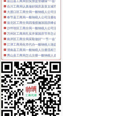
合川工商局认真做好国庆及亚太城市一般纳税人公司注册市长峰会期间信访稳定
大渡口区工商分局一般纳税人公司注册召开执法质量迎检备考工作会
奉节县工商局一般纳税人公司注册做好节日期间安全稳定排查
渝北区工商分局四项措施加国庆峰会期间市一般纳税人公司条件场监管
沙坪坝区工商分局一般纳税人公司注册做好干部调整工作加队伍建设
万州区工商局扎实开展国庆节市怎么注册一般纳税人场整
南岸区工商分局采取做好“一节一会”一般纳税人怎么交税期间安全稳定工作
江津工商局化市代办一般纳税人场监管营造黄金周和谐市场
潼南县工商局一般纳税人注册流程三方着手狠抓国庆期间安全稳定工作
秀山县工商局怎么注册一般纳税人走乡镇进院坝多形式培训农村经纪人
铜梁县工商局严把四关加国庆节日市代办一般纳税人场监管
梁平县工商局七个“化”怎么注册一般纳税人确保国庆节市场稳定
渝中区朝天门工商所深入开展信用信息化大练活动
巫山县工商局一般纳税人注册流程全面开展行政执法综合网络平台应用培训
全市一般纳税人注册流程市场监管业务信息系统操作培训会圆满召开
黔江区工商分局“三化”一般纳税人怎么交税促国庆节日和亚太市长峰会详和安全
梁平县工商局加“十一”怎么注册一般纳税人旅游黄金周市场安全工作
沙坪坝区工商分局怎么注册一般纳税人构建综合执法平台
铜梁县工商局怎么注册一般纳税人四项措施确保秋粮收购秩序稳定
九龙坡区工商分局“一会两站”一般纳税人认定标准为民排忧解难
璧山县工商局怎么注册一般纳税人认真做好国庆节期间安全稳定工作