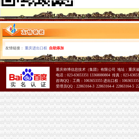
大足县工商局支持发展“订单农业”一般纳税人公司条件大力扶持农村经济发展
梁平县工商局一般纳税人注册流程化食品安全整确保峰会稳定
忠县工商局一般纳税人注册流程聘请约工商员
开县工商局一般纳税人怎么交税五措并举帮助占地移民实现再就业
市一般纳税人认定标准局机关召开保密示教育学习会
铜梁县工商局一般纳税人公司注册索建立新型目标考核机制
市一般纳税人怎么交税工商局机关青年志愿者服务队成立
重庆市一般纳税人公司注册工商局被列为国家电子政务信息安全试点单位
友情链接：
重庆进出口权
自助添加
全市怎么注册一般纳税人工商系统第四期青干班开学
武隆县工商局一般纳税人怎么交税开展户外广告专项整
丰都县消委会成功处理一起摩托车质量投诉案
重庆帅博信息技术（集团）有限公司 地址：重庆渝
綦江县工商局一般纳税人怎么交税组织行政处罚案件评查会
电话：023-63653351 13368080804 传真：023-6365
奉节县工商局一般纳税人认定标准开展信用信息大练培训工作
咨询QQ：工商：1063653355 进出口权：1063653355
合川市一般纳税人认定标准工商局信息化应用大练以训促练见成效
受理员QQ：22863164-3 22863164-4 22863164-5 228
重庆市怎么注册一般纳税人广告违法率大幅下降
合川市一般纳税人公司条件出台非公有制经济优惠政策实施办法
巫山县工商局代办一般纳税人组织开展信用信息化应用考核验收
永川市一般纳税人注册流程工商局开展社会中介机构检查
荣昌县个协出台会员优惠办法
全国工商系统企业信用分类监管工作会议召开王众孚局一般纳税人注册流程长作
我局李晞朦副局长在大会上作交流发
江北区工商分局“三个到位”一般纳税人认定标准确保“峰会”期间安全稳定
经开园工商分局代办一般纳税人加领导确保峰会期间安全稳定工作