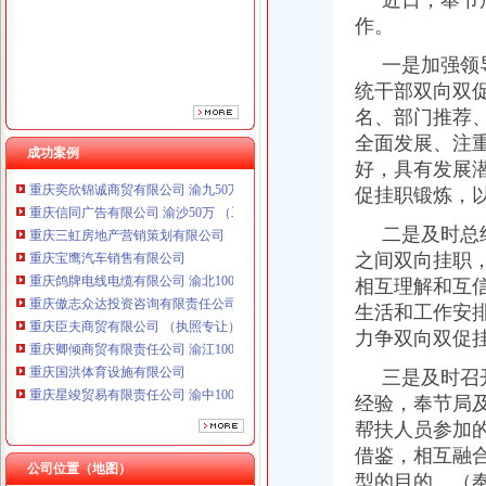
近日，奉节局
重庆鸽牌电线电缆有限公司 渝北10010万 (进出口权)
作。
重庆傲志众达投资咨询有限责任公司 渝九1000万 （增资）
重庆臣夫商贸有限公司 （执照专让）
一是加强领导
重庆卿倾商贸有限责任公司 渝江100万 （工商注册）
统干部双向双
重庆国洪体育设施有限公司
名、部门推荐
重庆星竣贸易有限责任公司 渝中100万 （进出口权）
全面发展、注
重庆海谛升进出口贸易有限公司 渝北100万 （进出口权）
成功案例
好，具有发展
重庆奕欣锦诚商贸有限公司 渝九50万 （工商注册）
促挂职锻炼，
重庆信同广告有限公司 渝沙50万 （工商注册）
重庆三虹房地产营销策划有限公司
二是及时总结
重庆宝鹰汽车销售有限公司
之间双向挂职
重庆鸽牌电线电缆有限公司 渝北10010万 (进出口权)
相互理解和互
重庆傲志众达投资咨询有限责任公司 渝九1000万 （增资）
重庆臣夫商贸有限公司 （执照专让）
生活和工作安
重庆卿倾商贸有限责任公司 渝江100万 （工商注册）
力争双向双促
重庆国洪体育设施有限公司
工商动态
三是及时召开
重庆星竣贸易有限责任公司 渝中100万 （进出口权）
丰都局围绕造新时期合格工商干部提出“十问”一般纳税人认定标准
重庆海谛升进出口贸易有限公司 渝北100万 （进出口权）
经验，奉节局
开县局着力构建高效处理信访事项的一般纳税人注册流程五大机制
重庆奕欣锦诚商贸有限公司 渝九50万 （工商注册）
帮扶人员参加
梁平局推行 “三卡”代办一般纳税人服务制度
重庆信同广告有限公司 渝沙50万 （工商注册）
借鉴，相互融
沙坪坝局加政务信息工作突出四个“新”一般纳税人怎么交税
重庆三虹房地产营销策划有限公司
公司位置（地图）
型的目的。（
沙坪坝局创新方式加集贸市一般纳税人怎么交税场管理