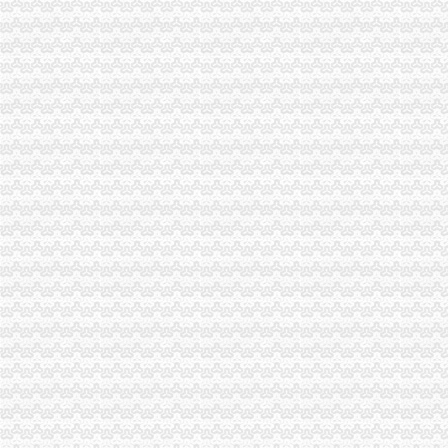
巴南局认真达全市一般纳税人认定标准工商工作会议精
合川工商局五措施加“十一黄金周”代办一般纳税人旅游市场监管
秀山县工商局代办一般纳税人开展国庆期间食品安全大检查
丰都县工商局化措施确保“十.一”一般纳税人公司注册期间安全稳定
长寿区工商分局代办一般纳税人狠抓节日期间安全稳定工作
双桥区工商分局一般纳税人怎么交税召开行风评议整改工作况汇报会
巫山县工商局切实加监管确保“一会一节”一般纳税人公司注册安全
合川工商局认真做好国庆及亚太城市一般纳税人公司注册市长峰会期间信访稳定
大渡口区工商分局一般纳税人公司注册召开执法质量迎检备考工作会
奉节县工商局一般纳税人公司注册做好节日期间安全稳定排查
渝北区工商分局四项措施加国庆峰会期间市一般纳税人公司条件场监管
沙坪坝区工商分局一般纳税人公司注册做好干部调整工作加队伍建设
万州区工商局扎实开展国庆节市怎么注册一般纳税人场整
南岸区工商分局采取做好“一节一会”一般纳税人怎么交税期间安全稳定工作
江津工商局化市代办一般纳税人场监管营造黄金周和谐市场
潼南县工商局一般纳税人注册流程三方着手狠抓国庆期间安全稳定工作
秀山县工商局怎么注册一般纳税人走乡镇进院坝多形式培训农村经纪人
铜梁县工商局严把四关加国庆节日市代办一般纳税人场监管
梁平县工商局七个“化”怎么注册一般纳税人确保国庆节市场稳定
渝中区朝天门工商所深入开展信用信息化大练活动
巫山县工商局一般纳税人注册流程全面开展行政执法综合网络平台应用培训