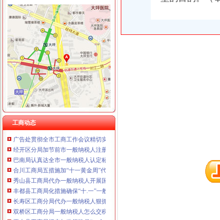
重庆宝鹰汽车销售有限公司
璧山局开展劳动力市一般纳税人认定标准场秩序专项整
永川局化农资市代办一般纳税人场监管取得初步成效
江津局认真开展的一般纳税人注册流程3·15宣活动
秀山局化监管力保“两会”一般纳税人公司条件期间食品安全
高新区工商分局及时达贯彻全市一般纳税人公司条件工商系统信用信息化建设工
周朝东局一般纳税人怎么交税长对渝中局新一年工作提出要求
开县局一般纳税人公司条件要求办案人员做到五个不错着力提高执法质量
大足龙岗工商所加春节期间市一般纳税人认定标准场监管
经开区分局一般纳税人注册流程开展廉洁自律止奢侈浪费教育
忠县局以“建立七类工商”代办一般纳税人落实市局2006年工作要点
渝中局一般纳税人注册流程加节日娱乐场所监管
企业处采取有力措施确保新《公司法》的一般纳税人认定标准顺利实施
工商动态
广告处贯彻全市工商工作会议精切实抓好监管工作“十个一”一般纳税人公司条件
经开区分局加节前市一般纳税人注册流程场检查确保节日市场安全
巴南局认真达全市一般纳税人认定标准工商工作会议精
合川工商局五措施加“十一黄金周”代办一般纳税人旅游市场监管
秀山县工商局代办一般纳税人开展国庆期间食品安全大检查
丰都县工商局化措施确保“十.一”一般纳税人公司注册期间安全稳定
长寿区工商分局代办一般纳税人狠抓节日期间安全稳定工作
双桥区工商分局一般纳税人怎么交税召开行风评议整改工作况汇报会
巫山县工商局切实加监管确保“一会一节”一般纳税人公司注册安全