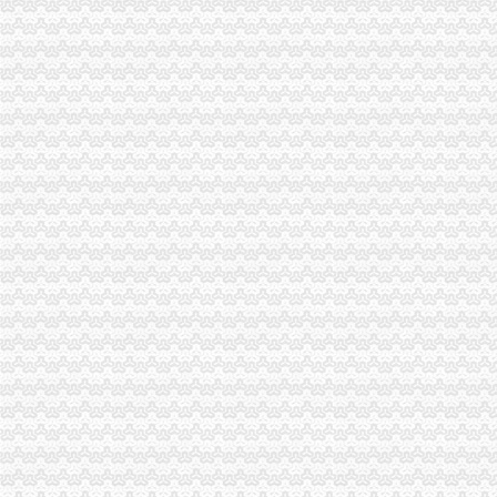
合川市一般纳税人公司条件出台非公有制经济优惠政策实施办法
巫山县工商局代办一般纳税人组织开展信用信息化应用考核验收
永川市一般纳税人注册流程工商局开展社会中介机构检查
荣昌县个协出台会员优惠办法
全国工商系统企业信用分类监管工作会议召开王众孚局一般纳税人注册流程长作
我局李晞朦副局长在大会上作交流发
江北区工商分局“三个到位”一般纳税人认定标准确保“峰会”期间安全稳定
经开园工商分局代办一般纳税人加领导确保峰会期间安全稳定工作
渝中区工商分局清理纠正迎接“峰会”一般纳税人注册流程公益广告画面