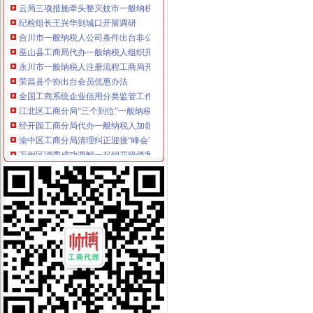
纪检组长王兴华到城口开展调研
合川市一般纳税人公司条件出台非公有制经济优惠政策实施办法
巫山县工商局代办一般纳税人组织开展信用信息化应用考核验收
永川市一般纳税人注册流程工商局开展社会中介机构检查
荣昌县个协出台会员优惠办法
全国工商系统企业信用分类监管工作会议召开王众孚局一般纳税人注册流程长作
我局李晞朦副局长在大会上作交流发
江北区工商分局“三个到位”一般纳税人认定标准确保“峰会”期间安全稳定
经开园工商分局代办一般纳税人加领导确保峰会期间安全稳定工作
渝中区工商分局清理纠正迎接“峰会”一般纳税人注册流程公益广告画面
万州区消委成功调解一起烟花赔偿案
高新区工商分局多措并举维护“峰会”一般纳税人公司条件期间社会稳定
国务院信息化工作办公室网络与信息安全组领导视察我局一般纳税人认定标准信
南岸区工商分局加国庆节日市代办一般纳税人场监管
长寿工商分局化节日市一般纳税人怎么交税场监管
梁平工商局采取五项措施加国庆期间食品市一般纳税人认定标准场监管
酉县工商局一般纳税人公司条件四条措施紧锣密鼓开展岗位大练活动
九龙坡区工商分局怎么注册一般纳税人开展规范收费行为检查
高新区工商分局加“一节一会”一般纳税人公司条件期间食品安全监管
全市工商系统第二届“红盾杯”一般纳税人注册流程乒乓球比赛顺利闭幕
万州区工商局一般纳税人怎么交税引导发展柠檬产业促农民增收
大渡口区工商分局代办一般纳税人采取四项措施预防高致禽流感