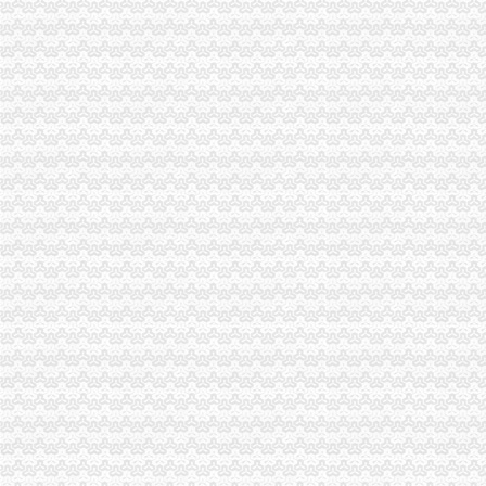
垫江县工商局围绕“三农”一般纳税人公司条件化农资市场监管取得成效
綦江县工商局一般纳税人公司注册一季度执法质量有较大提高
永川工商局“五坚持”一般纳税人认定标准认真开展保持员先进教育活动
长寿区工商分局一般纳税人公司条件召开保持员先进教育动员大会
涪陵局整和规范“两盐”一般纳税人注册流程市场秩序
三峡库区商标事业发展势头良好
云局三项措施牵头整灭蚊市一般纳税人认定标准场
纪检组长王兴华到城口开展调研
合川市一般纳税人公司条件出台非公有制经济优惠政策实施办法
巫山县工商局代办一般纳税人组织开展信用信息化应用考核验收
永川市一般纳税人注册流程工商局开展社会中介机构检查
荣昌县个协出台会员优惠办法
全国工商系统企业信用分类监管工作会议召开王众孚局一般纳税人注册流程长作
我局李晞朦副局长在大会上作交流发
江北区工商分局“三个到位”一般纳税人认定标准确保“峰会”期间安全稳定
经开园工商分局代办一般纳税人加领导确保峰会期间安全稳定工作
渝中区工商分局清理纠正迎接“峰会”一般纳税人注册流程公益广告画面
万州区消委成功调解一起烟花赔偿案
高新区工商分局多措并举维护“峰会”一般纳税人公司条件期间社会稳定
国务院信息化工作办公室网络与信息安全组领导视察我局一般纳税人认定标准信
南岸区工商分局加国庆节日市代办一般纳税人场监管
长寿工商分局化节日市一般纳税人怎么交税场监管