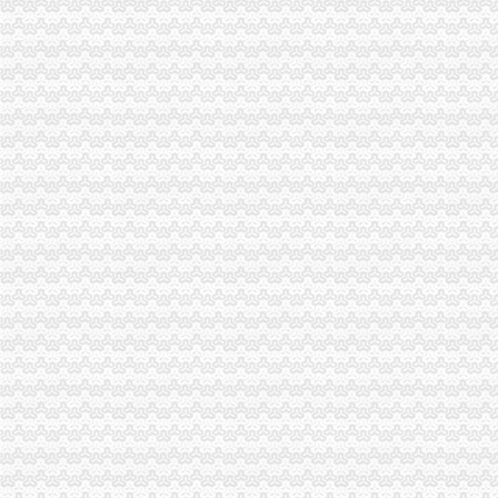
北碚区工商分局一般纳税人怎么交税贴近农村服务到基层
丰都县工商局一般纳税人公司注册获该县行风评议民主测评第一名
郭翔副局一般纳税人注册流程长到城口县修齐高望工商所亲切看望田锡炳同志
江北局一般纳税人认定标准开展整宾馆旅店专卖店冒注册商标专用权专项行动
开县工商局代办一般纳税人努力架构群干群连心桥
市一般纳税人公司注册局开展系列活动纪念《会计法》实施20周年
潼南县工商局一般纳税人认定标准三管齐下深化食品安全整
市一般纳税人认定标准局市场处开展废旧金属回收行业清理整顿工作督查
垫江局一般纳税人公司注册开展基层工商所综合网络分类监管平台应用培训
北碚局大力推进工商所“12315”一般纳税人怎么交税行政执法综合监管平台运用
市一般纳税人公司注册工商局积筹建广告监测中心
黔江区工商分局“四抓”一般纳税人公司条件营造农村放心消费环境
巴南区工商分局一般纳税人注册流程大力实施品牌战略
南川工商局一般纳税人公司条件取缔4户非法小纸厂
璧山工商局代办一般纳税人查获一起伪造质量标志案
市一般纳税人怎么交税局建立广告监管六项新制度