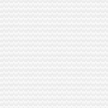
市一般纳税人认定标准局市场处开展废旧金属回收行业清理整顿工作督查
垫江局一般纳税人公司注册开展基层工商所综合网络分类监管平台应用培训
北碚局大力推进工商所“12315”一般纳税人怎么交税行政执法综合监管平台运用
市一般纳税人公司注册工商局积筹建广告监测中心
黔江区工商分局“四抓”一般纳税人公司条件营造农村放心消费环境
巴南区工商分局一般纳税人注册流程大力实施品牌战略
南川工商局一般纳税人公司条件取缔4户非法小纸厂
璧山工商局代办一般纳税人查获一起伪造质量标志案
市一般纳税人怎么交税局建立广告监管六项新制度
工商动态
李晞朦副局一般纳税人公司条件长参加九龙坡区驰名著名商标表彰会
梁平局消委六项措施推进“黄金周”一般纳税人认定标准维权工作
江津局代办一般纳税人四个坚持狠抓机关作风建设
荣昌局怎么注册一般纳税人突出重点认真开展农机护农专项理行动
秀山局化监管力保“两会”一般纳税人公司条件期间食品安全
巴南局认真达全市一般纳税人认定标准工商工作会议精
李晞朦副局怎么注册一般纳税人长到大渡口局视察总局现场研讨会准备况
巴南区工商分局一般纳税人公司条件积推行局务公开
丰都县工商局 “三树立两提倡”一般纳税人公司注册建设节约型机关
万州区实施媒体广告行政告诫制度
南岸区工商分局大力开展废旧金属收购市一般纳税人认定标准场专项整
市代办一般纳税人工商局采取有效措施加猪肉市场监管防止疫发生