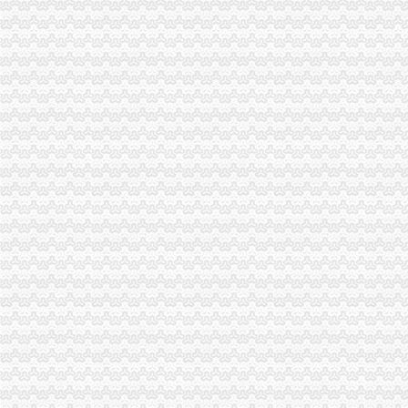
梁平工商局采取五项措施加国庆期间食品市一般纳税人认定标准场监管
酉县工商局一般纳税人公司条件四条措施紧锣密鼓开展岗位大练活动
九龙坡区工商分局怎么注册一般纳税人开展规范收费行为检查
高新区工商分局加“一节一会”一般纳税人公司条件期间食品安全监管
全市工商系统第二届“红盾杯”一般纳税人注册流程乒乓球比赛顺利闭幕
万州区工商局一般纳税人怎么交税引导发展柠檬产业促农民增收
大渡口区工商分局代办一般纳税人采取四项措施预防高致禽流感
九龙坡区工商分局一般纳税人怎么交税七项措施加禽流感防控工作
渝中区工商分局一般纳税人注册流程积部署高致禽流感防控工作
北碚区工商分局一般纳税人公司条件切实加禽流感防工作
万州区工商局一般纳税人公司条件构筑高致禽流感防控网
璧山局一般纳税人认定标准八塘工商所加高致禽流感预防工作
开县汉丰工商一所开设办案模拟课堂
巴南区农村维权网络建设工作呈现五个点
璧山县工商局怎么注册一般纳税人查获一冒用名优标志案
永川工商局“三快三抓”严防肠道染疫的一般纳税人认定标准发生
市怎么注册一般纳税人局进一步规范新闻媒体保健食品广告备案工作
永川工商局一般纳税人公司条件采取措施严防禽流感发生
三季度全市一般纳税人公司注册消费系统共受理消费者投诉5443件
市一般纳税人注册流程工商局建立服务质量评价系统
涪陵区工商分局深入开展“红盾护农”一般纳税人注册流程取得成效