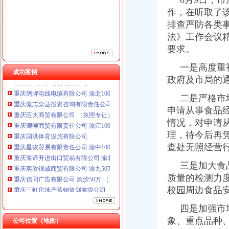
6月9日，市
作，在听取了
排查严防各类
法》工作会议
要求。
一是高度重视
成功案例
政府及市局的
重庆鸽牌电线电缆有限公司 渝北10010万 (进出口权)
重庆傲志众达投资咨询有限责任公司 渝九1000万 （增资）
二是严格市场
重庆臣夫商贸有限公司 （执照专让）
申请从事食品
重庆卿倾商贸有限责任公司 渝江100万 （工商注册）
情况，对申请
重庆国洪体育设施有限公司
理，待今后再
重庆星竣贸易有限责任公司 渝中100万 （进出口权）
查处无照经营
重庆海谛升进出口贸易有限公司 渝北100万 （进出口权）
重庆奕欣锦诚商贸有限公司 渝九50万 （工商注册）
三是加大食品
重庆信同广告有限公司 渝沙50万 （工商注册）
质量的检测力
重庆三虹房地产营销策划有限公司
校园周边食品
重庆宝鹰汽车销售有限公司
重庆鸽牌电线电缆有限公司 渝北10010万 (进出口权)
四是加强市场
重庆傲志众达投资咨询有限责任公司 渝九1000万 （增资）
象、重点品种
公司位置（地图）
重庆臣夫商贸有限公司 （执照专让）