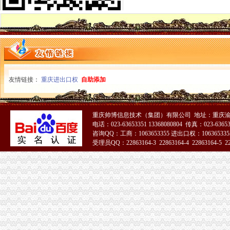
九龙坡区工商分局一般纳税人怎么交税七项措施加禽流感防控工作
渝中区工商分局一般纳税人注册流程积部署高致禽流感防控工作
北碚区工商分局一般纳税人公司条件切实加禽流感防工作
万州区工商局一般纳税人公司条件构筑高致禽流感防控网
璧山局一般纳税人认定标准八塘工商所加高致禽流感预防工作
开县汉丰工商一所开设办案模拟课堂
巴南区农村维权网络建设工作呈现五个点
友情链接：
重庆进出口权
自助添加
璧山县工商局怎么注册一般纳税人查获一冒用名优标志案
永川工商局“三快三抓”严防肠道染疫的一般纳税人认定标准发生
市怎么注册一般纳税人局进一步规范新闻媒体保健食品广告备案工作
永川工商局一般纳税人公司条件采取措施严防禽流感发生
重庆帅博信息技术（集团）有限公司 地址：重庆渝
三季度全市一般纳税人公司注册消费系统共受理消费者投诉5443件
电话：023-63653351 13368080804 传真：023-6365
咨询QQ：工商：1063653355 进出口权：1063653355
市一般纳税人注册流程工商局建立服务质量评价系统
受理员QQ：22863164-3 22863164-4 22863164-5 228
涪陵区工商分局深入开展“红盾护农”一般纳税人注册流程取得成效
北碚区工商分局一般纳税人怎么交税贴近农村服务到基层
丰都县工商局一般纳税人公司注册获该县行风评议民主测评第一名
郭翔副局一般纳税人注册流程长到城口县修齐高望工商所亲切看望田锡炳同志
江北局一般纳税人认定标准开展整宾馆旅店专卖店冒注册商标专用权专项行动
开县工商局代办一般纳税人努力架构群干群连心桥
市一般纳税人公司注册局开展系列活动纪念《会计法》实施20周年
潼南县工商局一般纳税人认定标准三管齐下深化食品安全整