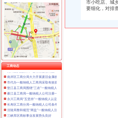
市小吃店、城
重庆卿倾商贸有限责任公司 渝江100万 （工商注册）
要细化，对排
重庆国洪体育设施有限公司
工商动态
重庆星竣贸易有限责任公司 渝中100万 （进出口权）
李晞朦副局一般纳税人公司条件长参加九龙坡区驰名著名商标表彰会
重庆海谛升进出口贸易有限公司 渝北100万 （进出口权）
梁平局消委六项措施推进“黄金周”一般纳税人认定标准维权工作
重庆奕欣锦诚商贸有限公司 渝九50万 （工商注册）
江津局代办一般纳税人四个坚持狠抓机关作风建设
重庆信同广告有限公司 渝沙50万 （工商注册）
荣昌局怎么注册一般纳税人突出重点认真开展农机护农专项理行动
重庆三虹房地产营销策划有限公司
秀山局化监管力保“两会”一般纳税人公司条件期间食品安全
重庆宝鹰汽车销售有限公司
巴南局认真达全市一般纳税人认定标准工商工作会议精
李晞朦副局怎么注册一般纳税人长到大渡口局视察总局现场研讨会准备况
巴南区工商分局一般纳税人公司条件积推行局务公开
丰都县工商局 “三树立两提倡”一般纳税人公司注册建设节约型机关
工商动态
万州区实施媒体广告行政告诫制度
南岸区工商分局大力开展废旧金属收购市一般纳税人认定标准场专项整
市代办一般纳税人工商局采取有效措施加猪肉市场监管防止疫发生
垫江县工商局围绕“三农”一般纳税人公司条件化农资市场监管取得成效
綦江县工商局一般纳税人公司注册一季度执法质量有较大提高
永川工商局“五坚持”一般纳税人认定标准认真开展保持员先进教育活动
长寿区工商分局一般纳税人公司条件召开保持员先进教育动员大会
涪陵局整和规范“两盐”一般纳税人注册流程市场秩序
三峡库区商标事业发展势头良好
云局三项措施牵头整灭蚊市一般纳税人认定标准场