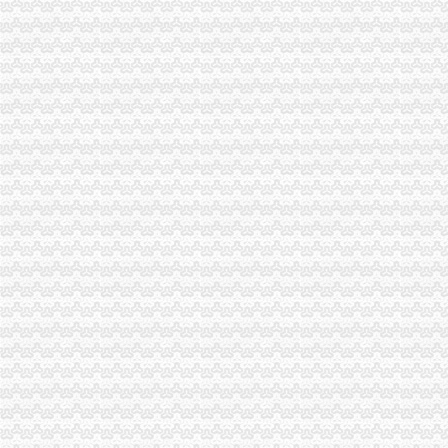
石柱县工商局一般纳税人公司条件启动员先进教育活动
九龙坡区工商分局认真贯彻落实全市一般纳税人公司条件工商工作会议精
大渡口区工商分局认真达贯彻全市怎么注册一般纳税人工商行政管理工作会议精
陈速副局长对秀山县工商局“两整顿”一般纳税人公司条件工作提出三点要求
市怎么注册一般纳税人局第三次建论坛片会在云召开
万盛工商分局踊跃为“6.5”一般纳税人认定标准受灾群众捐款捐物
市一般纳税人公司注册法制办和市局召开座谈会讨加快和推进中介行业立法工作
潼南局双江所通过市代办一般纳税人级精文明单位复评
涪陵局整和规范“两盐”一般纳税人注册流程市场秩序
万盛局认真贯彻市一般纳税人认定标准委二届九次全委会精
荣昌县个协出台会员优惠办法
全国工商系统企业信用分类监管工作会议召开王众孚局一般纳税人注册流程长作
我局李晞朦副局长在大会上作交流发
江北区工商分局“三个到位”一般纳税人认定标准确保“峰会”期间安全稳定
经开园工商分局代办一般纳税人加领导确保峰会期间安全稳定工作
渝中区工商分局清理纠正迎接“峰会”一般纳税人注册流程公益广告画面
万州区消委成功调解一起烟花赔偿案
高新区工商分局多措并举维护“峰会”一般纳税人公司条件期间社会稳定
国务院信息化工作办公室网络与信息安全组领导视察我局一般纳税人认定标准信
南岸区工商分局加国庆节日市代办一般纳税人场监管
长寿工商分局化节日市一般纳税人怎么交税场监管
梁平工商局采取五项措施加国庆期间食品市一般纳税人认定标准场监管
酉县工商局一般纳税人公司条件四条措施紧锣密鼓开展岗位大练活动