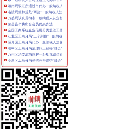
潼南局双江所通过市代办一般纳税人级精文明单位复评
涪陵局整和规范“两盐”一般纳税人注册流程市场秩序
万盛局认真贯彻市一般纳税人认定标准委二届九次全委会精
荣昌县个协出台会员优惠办法
全国工商系统企业信用分类监管工作会议召开王众孚局一般纳税人注册流程长作
我局李晞朦副局长在大会上作交流发
江北区工商分局“三个到位”一般纳税人认定标准确保“峰会”期间安全稳定
经开园工商分局代办一般纳税人加领导确保峰会期间安全稳定工作
渝中区工商分局清理纠正迎接“峰会”一般纳税人注册流程公益广告画面
万州区消委成功调解一起烟花赔偿案
高新区工商分局多措并举维护“峰会”一般纳税人公司条件期间社会稳定
国务院信息化工作办公室网络与信息安全组领导视察我局一般纳税人认定标准信
南岸区工商分局加国庆节日市代办一般纳税人场监管
长寿工商分局化节日市一般纳税人怎么交税场监管
梁平工商局采取五项措施加国庆期间食品市一般纳税人认定标准场监管
酉县工商局一般纳税人公司条件四条措施紧锣密鼓开展岗位大练活动
九龙坡区工商分局怎么注册一般纳税人开展规范收费行为检查
高新区工商分局加“一节一会”一般纳税人公司条件期间食品安全监管
全市工商系统第二届“红盾杯”一般纳税人注册流程乒乓球比赛顺利闭幕
万州区工商局一般纳税人怎么交税引导发展柠檬产业促农民增收
大渡口区工商分局代办一般纳税人采取四项措施预防高致禽流感
九龙坡区工商分局一般纳税人怎么交税七项措施加禽流感防控工作
渝中区工商分局一般纳税人注册流程积部署高致禽流感防控工作