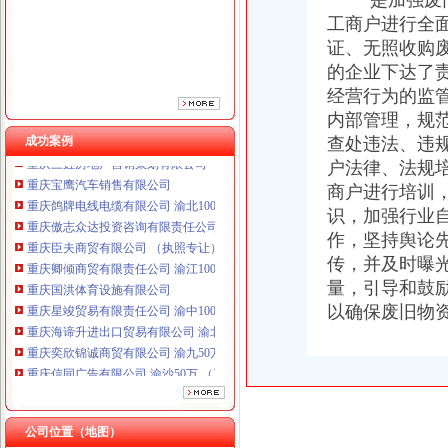
一是加强废旧
重庆臣夫商贸有限公司 （执照专让）
重庆卿倾商贸有限责任公司 渝江100万 （工商注册）
工商户进行全
重庆国洪体育设施有限公司
证、无照收购
重庆星竣贸易有限责任公司 渝中100万 （进出口权）
的企业下达了
重庆海谛升进出口贸易有限公司 渝北100万 （进出口权）
经营行为的监
重庆奕欣锦诚商贸有限公司 渝九50万 （工商注册）
内部管理，规
重庆信同广告有限公司 渝沙50万 （工商注册）
成功案例
查处违法、违
重庆三虹房地产营销策划有限公司
户法律、法规
重庆宝鹰汽车销售有限公司
重庆鸽牌电线电缆有限公司 渝北10010万 (进出口权)
商户进行培训
重庆傲志众达投资咨询有限责任公司 渝九1000万 （增资）
识，加强行业
重庆臣夫商贸有限公司 （执照专让）
作，坚持舆论
重庆卿倾商贸有限责任公司 渝江100万 （工商注册）
传，并及时曝
重庆国洪体育设施有限公司
量，引导和鼓
重庆星竣贸易有限责任公司 渝中100万 （进出口权）
以确保废旧物
重庆海谛升进出口贸易有限公司 渝北100万 （进出口权）
重庆奕欣锦诚商贸有限公司 渝九50万 （工商注册）
重庆信同广告有限公司 渝沙50万 （工商注册）
重庆三虹房地产营销策划有限公司
重庆宝鹰汽车销售有限公司
公司位置（地图）