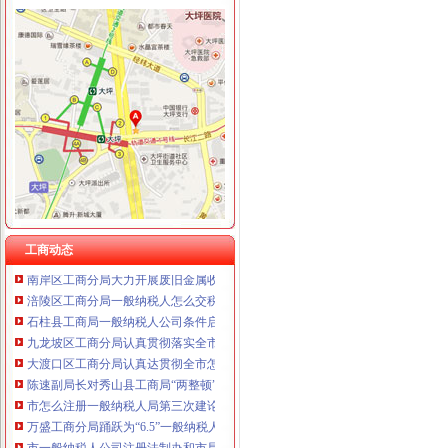
工商动态
纪检组长王兴华到城口开展调研
丰都局怎么注册一般纳税人三措并举切实推进转型时期信息调研工作
梁平局消委六项措施推进“黄金周”一般纳税人认定标准维权工作
江津局代办一般纳税人四个坚持狠抓机关作风建设
巴南局认真达全市一般纳税人认定标准工商工作会议精
李晞朦副局怎么注册一般纳税人长到大渡口局视察总局现场研讨会准备况
巴南区工商分局一般纳税人公司条件积推行局务公开
万州区实施媒体广告行政告诫制度
工商动态
南岸区工商分局大力开展废旧金属收购市一般纳税人认定标准场专项整
涪陵区工商分局一般纳税人怎么交税正式对网络广告实施监管
石柱县工商局一般纳税人公司条件启动员先进教育活动
九龙坡区工商分局认真贯彻落实全市一般纳税人公司条件工商工作会议精
大渡口区工商分局认真达贯彻全市怎么注册一般纳税人工商行政管理工作会议精
陈速副局长对秀山县工商局“两整顿”一般纳税人公司条件工作提出三点要求
市怎么注册一般纳税人局第三次建论坛片会在云召开
万盛工商分局踊跃为“6.5”一般纳税人认定标准受灾群众捐款捐物
市一般纳税人公司注册法制办和市局召开座谈会讨加快和推进中介行业立法工作