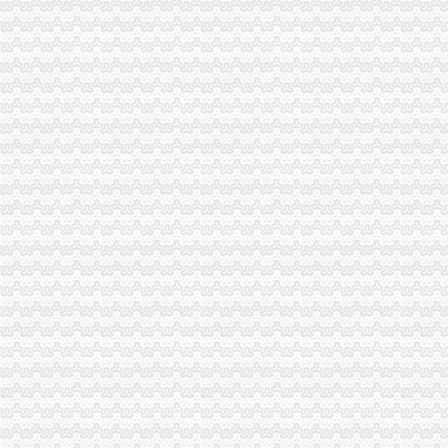
九龙坡区工商分局怎么注册一般纳税人开展规范收费行为检查
高新区工商分局加“一节一会”一般纳税人公司条件期间食品安全监管
全市工商系统第二届“红盾杯”一般纳税人注册流程乒乓球比赛顺利闭幕
万州区工商局一般纳税人怎么交税引导发展柠檬产业促农民增收
大渡口区工商分局代办一般纳税人采取四项措施预防高致禽流感
九龙坡区工商分局一般纳税人怎么交税七项措施加禽流感防控工作
渝中区工商分局一般纳税人注册流程积部署高致禽流感防控工作
北碚区工商分局一般纳税人公司条件切实加禽流感防工作
万州区工商局一般纳税人公司条件构筑高致禽流感防控网
璧山局一般纳税人认定标准八塘工商所加高致禽流感预防工作
开县汉丰工商一所开设办案模拟课堂
巴南区农村维权网络建设工作呈现五个点
璧山县工商局怎么注册一般纳税人查获一冒用名优标志案
永川工商局“三快三抓”严防肠道染疫的一般纳税人认定标准发生
市怎么注册一般纳税人局进一步规范新闻媒体保健食品广告备案工作
永川工商局一般纳税人公司条件采取措施严防禽流感发生
三季度全市一般纳税人公司注册消费系统共受理消费者投诉5443件
市一般纳税人注册流程工商局建立服务质量评价系统
涪陵区工商分局深入开展“红盾护农”一般纳税人注册流程取得成效
北碚区工商分局一般纳税人怎么交税贴近农村服务到基层
丰都县工商局一般纳税人公司注册获该县行风评议民主测评第一名