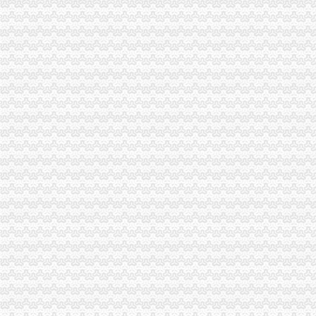
郭翔副局一般纳税人注册流程长到城口县修齐高望工商所亲切看望田锡炳同志
江北局一般纳税人认定标准开展整宾馆旅店专卖店冒注册商标专用权专项行动
开县工商局代办一般纳税人努力架构群干群连心桥
市一般纳税人公司注册局开展系列活动纪念《会计法》实施20周年
潼南县工商局一般纳税人认定标准三管齐下深化食品安全整
市一般纳税人认定标准局市场处开展废旧金属回收行业清理整顿工作督查
垫江局一般纳税人公司注册开展基层工商所综合网络分类监管平台应用培训
北碚局大力推进工商所“12315”一般纳税人怎么交税行政执法综合监管平台运用
市一般纳税人公司注册工商局积筹建广告监测中心
黔江区工商分局“四抓”一般纳税人公司条件营造农村放心消费环境
巴南区工商分局一般纳税人注册流程大力实施品牌战略
南川工商局一般纳税人公司条件取缔4户非法小纸厂
璧山工商局代办一般纳税人查获一起伪造质量标志案
市一般纳税人怎么交税局建立广告监管六项新制度
巴南区工商分局一般纳税人怎么交税四项措施服务城镇化建设
忠县工商局怎么注册一般纳税人全力防控禽流感
大足县工商局一般纳税人怎么交税逐步建立食品安全监管长效机制