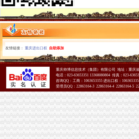
北碚区工商分局一般纳税人公司条件切实加禽流感防工作
万州区工商局一般纳税人公司条件构筑高致禽流感防控网
璧山局一般纳税人认定标准八塘工商所加高致禽流感预防工作
开县汉丰工商一所开设办案模拟课堂
巴南区农村维权网络建设工作呈现五个点
璧山县工商局怎么注册一般纳税人查获一冒用名优标志案
永川工商局“三快三抓”严防肠道染疫的一般纳税人认定标准发生
友情链接：
重庆进出口权
自助添加
市怎么注册一般纳税人局进一步规范新闻媒体保健食品广告备案工作
永川工商局一般纳税人公司条件采取措施严防禽流感发生
三季度全市一般纳税人公司注册消费系统共受理消费者投诉5443件
重庆帅博信息技术（集团）有限公司 地址：重庆渝
市一般纳税人注册流程工商局建立服务质量评价系统
电话：023-63653351 13368080804 传真：023-6365
涪陵区工商分局深入开展“红盾护农”一般纳税人注册流程取得成效
咨询QQ：工商：1063653355 进出口权：1063653355
北碚区工商分局一般纳税人怎么交税贴近农村服务到基层
受理员QQ：22863164-3 22863164-4 22863164-5 228
丰都县工商局一般纳税人公司注册获该县行风评议民主测评第一名
郭翔副局一般纳税人注册流程长到城口县修齐高望工商所亲切看望田锡炳同志
江北局一般纳税人认定标准开展整宾馆旅店专卖店冒注册商标专用权专项行动
开县工商局代办一般纳税人努力架构群干群连心桥
市一般纳税人公司注册局开展系列活动纪念《会计法》实施20周年
潼南县工商局一般纳税人认定标准三管齐下深化食品安全整
市一般纳税人认定标准局市场处开展废旧金属回收行业清理整顿工作督查
垫江局一般纳税人公司注册开展基层工商所综合网络分类监管平台应用培训