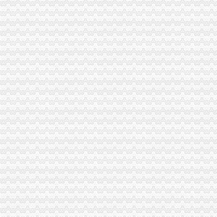
北碚局大力推进工商所“12315”一般纳税人怎么交税行政执法综合监管平台运用
市一般纳税人公司注册工商局积筹建广告监测中心
黔江区工商分局“四抓”一般纳税人公司条件营造农村放心消费环境
巴南区工商分局一般纳税人注册流程大力实施品牌战略
南川工商局一般纳税人公司条件取缔4户非法小纸厂
璧山工商局代办一般纳税人查获一起伪造质量标志案
市一般纳税人怎么交税局建立广告监管六项新制度
巴南区工商分局一般纳税人怎么交税四项措施服务城镇化建设
忠县工商局怎么注册一般纳税人全力防控禽流感
大足县工商局一般纳税人怎么交税逐步建立食品安全监管长效机制
工商动态
纪检组长王兴华到城口开展调研
丰都局怎么注册一般纳税人三措并举切实推进转型时期信息调研工作
梁平局消委六项措施推进“黄金周”一般纳税人认定标准维权工作
江津局代办一般纳税人四个坚持狠抓机关作风建设
巴南局认真达全市一般纳税人认定标准工商工作会议精
李晞朦副局怎么注册一般纳税人长到大渡口局视察总局现场研讨会准备况
巴南区工商分局一般纳税人公司条件积推行局务公开
万州区实施媒体广告行政告诫制度
南岸区工商分局大力开展废旧金属收购市一般纳税人认定标准场专项整
涪陵区工商分局一般纳税人怎么交税正式对网络广告实施监管