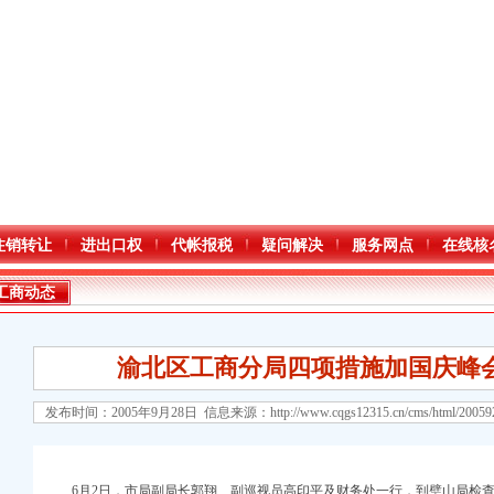
注销转让
进出口权
代帐报税
疑问解决
服务网点
在线核
工商动态
渝北区工商分局四项措施加国庆峰
发布时间：2005年9月28日 信息来源：
http://www.cqgs12315.cn/cms/html/2005
口权)
万 （增资）
6月2日，市局副局长郭翔、副巡视员高印平及财务处一行，到璧山局检