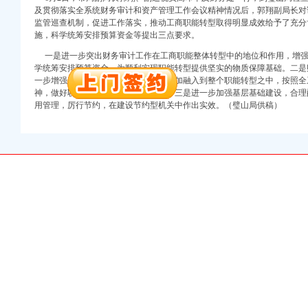
及贯彻落实全系统财务审计和资产管理工作会议精神情况后，郭翔副局长对
注册）
监管巡查机制，促进工作落实，推动工商职能转型取得明显成效给予了充分
施，科学统筹安排预算资金等提出三点要求。
口权）
一是进一步突出财务审计工作在工商职能整体转型中的地位和作用，增强
进出口权）
学统筹安排预算资金，为顺利实现职能转型提供坚实的物质保障基础。二是
册）
一步增强财务工作人员的业务能力，更加融入到整个职能转型之中，按照全
神，做好职能转型的先行军和排头兵。三是进一步加强基层基础建设，合理
用管理，厉行节约，在建设节约型机关中作出实效。（璧山局供稿）
口权)
万 （增资）
注册）
口权）
进出口权）
册）