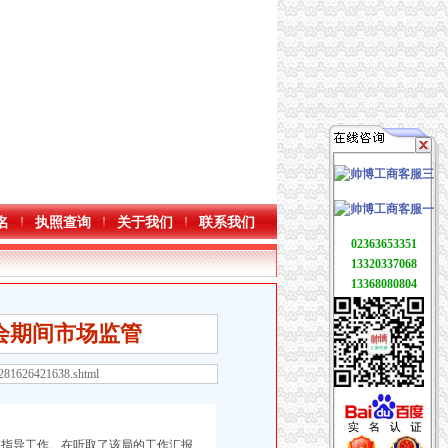
名
执照查询
关于我们
联系我们
02363653351
13320337068
13368080804
会期间市场监管
9281626421638.shtml
查指导工作。在听取了该局的工作汇报