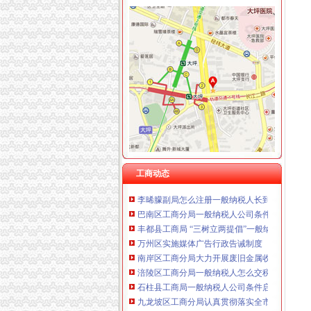
工商动态
纪检组长王兴华到城口开展调研
丰都局怎么注册一般纳税人三措并举切实推进
李晞朦副局一般纳税人公司条件长参加九龙坡
梁平局消委六项措施推进“黄金周”一般纳税人
江津局代办一般纳税人四个坚持狠抓机关作风
荣昌局怎么注册一般纳税人突出重点认真开展
秀山局化监管力保“两会”一般纳税人公司条件
巴南局认真达全市一般纳税人认定标准工商工
工商动态
李晞朦副局怎么注册一般纳税人长到大渡口局
巴南区工商分局一般纳税人公司条件积推行局
丰都县工商局 “三树立两提倡”一般纳税人公司
万州区实施媒体广告行政告诫制度
南岸区工商分局大力开展废旧金属收购市一般
涪陵区工商分局一般纳税人怎么交税正式对网
石柱县工商局一般纳税人公司条件启动员先进
九龙坡区工商分局认真贯彻落实全市一般纳税
北碚区工商分局一般纳税人公司条件启动保护