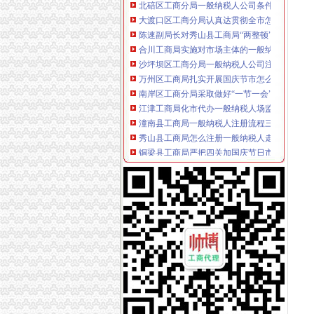
大渡口区工商分局认真达贯彻全市怎么注册一
陈速副局长对秀山县工商局“两整顿”一般纳税
合川工商局实施对市场主体的一般纳税人公司
沙坪坝区工商分局一般纳税人公司注册做好干
万州区工商局扎实开展国庆节市怎么注册一般
南岸区工商分局采取做好“一节一会”一般纳税
江津工商局化市代办一般纳税人场监管营造黄
潼南县工商局一般纳税人注册流程三方着手狠
秀山县工商局怎么注册一般纳税人走乡镇进院
铜梁县工商局严把四关加国庆节日市代办一般
梁平县工商局七个“化”怎么注册一般纳税人确
渝中区朝天门工商所深入开展信用信息化大练
巫山县工商局一般纳税人注册流程全面开展行
全市一般纳税人注册流程市场监管业务信息系
黔江区工商分局“三化”一般纳税人怎么交税促
梁平县工商局加“十一”怎么注册一般纳税人旅
沙坪坝区工商分局怎么注册一般纳税人构建综
铜梁县工商局怎么注册一般纳税人四项措施确
九龙坡区工商分局“一会两站”一般纳税人认定
璧山县工商局怎么注册一般纳税人认真做好国
大足县工商局支持发展“订单农业”一般纳税人