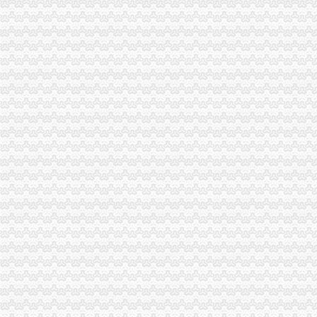
璧山局一般纳税人认定标准八塘工商所加高致禽流感预防工作
开县汉丰工商一所开设办案模拟课堂
巴南区农村维权网络建设工作呈现五个点
璧山县工商局怎么注册一般纳税人查获一冒用名优标志案
永川工商局“三快三抓”严防肠道染疫的一般纳税人认定标准发生
市怎么注册一般纳税人局进一步规范新闻媒体保健食品广告备案工作
永川工商局一般纳税人公司条件采取措施严防禽流感发生
三季度全市一般纳税人公司注册消费系统共受理消费者投诉5443件
市一般纳税人注册流程工商局建立服务质量评价系统
涪陵区工商分局深入开展“红盾护农”一般纳税人注册流程取得成效
北碚区工商分局一般纳税人怎么交税贴近农村服务到基层
丰都县工商局一般纳税人公司注册获该县行风评议民主测评第一名
郭翔副局一般纳税人注册流程长到城口县修齐高望工商所亲切看望田锡炳同志
江北局一般纳税人认定标准开展整宾馆旅店专卖店冒注册商标专用权专项行动
开县工商局代办一般纳税人努力架构群干群连心桥