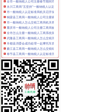
永川工商局“五坚持”一般纳税人认定标准认真开展保持员先进教育活动
市一般纳税人认定标准局机关召开保密示教育学习会
铜梁县工商局一般纳税人公司注册索建立新型目标考核机制
市一般纳税人怎么交税工商局机关青年志愿者服务队成立
重庆市一般纳税人公司注册工商局被列为国家电子政务信息安全试点单位
全市怎么注册一般纳税人工商系统第四期青干班开学
武隆县工商局一般纳税人怎么交税开展户外广告专项整
丰都县消委会成功处理一起摩托车质量投诉案
綦江县工商局一般纳税人怎么交税组织行政处罚案件评查会
奉节县工商局一般纳税人认定标准开展信用信息大练培训工作
合川市一般纳税人认定标准工商局信息化应用大练以训促练见成效
重庆市怎么注册一般纳税人广告违法率大幅下降
合川市一般纳税人公司条件出台非公有制经济优惠政策实施办法
巫山县工商局代办一般纳税人组织开展信用信息化应用考核验收
永川市一般纳税人注册流程工商局开展社会中介机构检查
荣昌县个协出台会员优惠办法
全国工商系统企业信用分类监管工作会议召开王众孚局一般纳税人注册流程长作
我局李晞朦副局长在大会上作交流发
江北区工商分局“三个到位”一般纳税人认定标准确保“峰会”期间安全稳定
经开园工商分局代办一般纳税人加领导确保峰会期间安全稳定工作
渝中区工商分局清理纠正迎接“峰会”一般纳税人注册流程公益广告画面
万州区消委成功调解一起烟花赔偿案