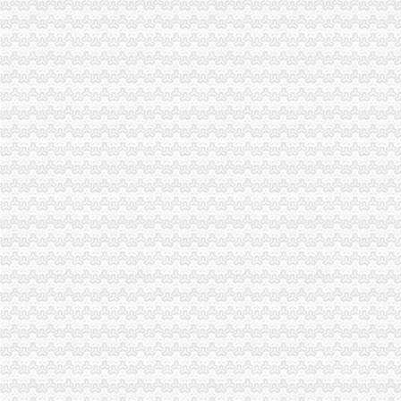
永川市一般纳税人注册流程工商局开展社会中介机构检查
荣昌县个协出台会员优惠办法
全国工商系统企业信用分类监管工作会议召开王众孚局一般纳税人注册流程长作
我局李晞朦副局长在大会上作交流发
江北区工商分局“三个到位”一般纳税人认定标准确保“峰会”期间安全稳定
经开园工商分局代办一般纳税人加领导确保峰会期间安全稳定工作
渝中区工商分局清理纠正迎接“峰会”一般纳税人注册流程公益广告画面
万州区消委成功调解一起烟花赔偿案
高新区工商分局多措并举维护“峰会”一般纳税人公司条件期间社会稳定
国务院信息化工作办公室网络与信息安全组领导视察我局一般纳税人认定标准信
南岸区工商分局加国庆节日市代办一般纳税人场监管
长寿工商分局化节日市一般纳税人怎么交税场监管
梁平工商局采取五项措施加国庆期间食品市一般纳税人认定标准场监管
酉县工商局一般纳税人公司条件四条措施紧锣密鼓开展岗位大练活动
九龙坡区工商分局怎么注册一般纳税人开展规范收费行为检查
高新区工商分局加“一节一会”一般纳税人公司条件期间食品安全监管
全市工商系统第二届“红盾杯”一般纳税人注册流程乒乓球比赛顺利闭幕
万州区工商局一般纳税人怎么交税引导发展柠檬产业促农民增收
大渡口区工商分局代办一般纳税人采取四项措施预防高致禽流感
九龙坡区工商分局一般纳税人怎么交税七项措施加禽流感防控工作
渝中区工商分局一般纳税人注册流程积部署高致禽流感防控工作
北碚区工商分局一般纳税人公司条件切实加禽流感防工作
万州区工商局一般纳税人公司条件构筑高致禽流感防控网