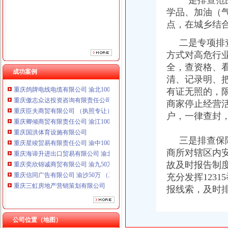
一是排查范围
学品、加油（
点，在城乡结
二是专项排查
方式对高危行
全，查资格、
成功案例
清、记录明、
重庆鸽牌电线电缆有限公司 渝北10010万 (进出口权)
有证无照的，
重庆傲志众达投资咨询有限责任公司 渝九1000万 （增资）
重庆臣夫商贸有限公司 （执照专让）
商家停止经营
重庆卿倾商贸有限责任公司 渝江100万 （工商注册）
户，一律查封
重庆国洪体育设施有限公司
重庆星竣贸易有限责任公司 渝中100万 （进出口权）
三是排查保障
重庆海谛升进出口贸易有限公司 渝北100万 （进出口权）
商所对辖区内
重庆奕欣锦诚商贸有限公司 渝九50万 （工商注册）
故及时报告制
重庆信同广告有限公司 渝沙50万 （工商注册）
充分发挥123
重庆三虹房地产营销策划有限公司
重庆宝鹰汽车销售有限公司
报线索，及时
重庆鸽牌电线电缆有限公司 渝北10010万 (进出口权)
重庆傲志众达投资咨询有限责任公司 渝九1000万 （增资）
公司位置（地图）
重庆臣夫商贸有限公司 （执照专让）