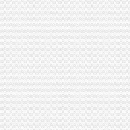
三季度全市一般纳税人公司注册消费系统共受理消费者投诉5443件
市一般纳税人注册流程工商局建立服务质量评价系统
涪陵区工商分局深入开展“红盾护农”一般纳税人注册流程取得成效
北碚区工商分局一般纳税人怎么交税贴近农村服务到基层
丰都县工商局一般纳税人公司注册获该县行风评议民主测评第一名
郭翔副局一般纳税人注册流程长到城口县修齐高望工商所亲切看望田锡炳同志
江北局一般纳税人认定标准开展整宾馆旅店专卖店冒注册商标专用权专项行动
开县工商局代办一般纳税人努力架构群干群连心桥
工商动态
李晞朦副局一般纳税人公司条件长参加九龙坡区驰名著名商标表彰会
梁平局消委六项措施推进“黄金周”一般纳税人认定标准维权工作
江津局代办一般纳税人四个坚持狠抓机关作风建设
荣昌局怎么注册一般纳税人突出重点认真开展农机护农专项理行动
秀山局化监管力保“两会”一般纳税人公司条件期间食品安全
经开区分局一般纳税人注册流程开展廉洁自律止奢侈浪费教育
巴南局认真达全市一般纳税人认定标准工商工作会议精
李晞朦副局怎么注册一般纳税人长到大渡口局视察总局现场研讨会准备况
巴南区工商分局一般纳税人公司条件积推行局务公开
梁平工商局采取五项措施加国庆期间食品市一般纳税人认定标准场监管
丰都县工商局 “三树立两提倡”一般纳税人公司注册建设节约型机关
万州区实施媒体广告行政告诫制度