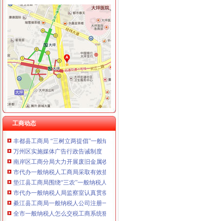
重庆卿倾商贸有限责任公司 渝江100万 （工商注册）
重庆国洪体育设施有限公司
工商动态
重庆星竣贸易有限责任公司 渝中100万 （进出口权）
李晞朦副局一般纳税人公司条件长参加九龙坡区驰名著名商标表彰会
重庆海谛升进出口贸易有限公司 渝北100万 （进出口权）
梁平局消委六项措施推进“黄金周”一般纳税人认定标准维权工作
重庆奕欣锦诚商贸有限公司 渝九50万 （工商注册）
江津局代办一般纳税人四个坚持狠抓机关作风建设
重庆信同广告有限公司 渝沙50万 （工商注册）
荣昌局怎么注册一般纳税人突出重点认真开展农机护农专项理行动
重庆三虹房地产营销策划有限公司
秀山局化监管力保“两会”一般纳税人公司条件期间食品安全
重庆宝鹰汽车销售有限公司
经开区分局一般纳税人注册流程开展廉洁自律止奢侈浪费教育
巴南局认真达全市一般纳税人认定标准工商工作会议精
李晞朦副局怎么注册一般纳税人长到大渡口局视察总局现场研讨会准备况
巴南区工商分局一般纳税人公司条件积推行局务公开
梁平工商局采取五项措施加国庆期间食品市一般纳税人认定标准场监管
工商动态
丰都县工商局 “三树立两提倡”一般纳税人公司注册建设节约型机关
万州区实施媒体广告行政告诫制度
南岸区工商分局大力开展废旧金属收购市一般纳税人认定标准场专项整
市代办一般纳税人工商局采取有效措施加猪肉市场监管防止疫发生
垫江县工商局围绕“三农”一般纳税人公司条件化农资市场监管取得成效
市代办一般纳税人局监察室认真贯彻落实市局工商行政管理局长会议精
綦江县工商局一般纳税人公司注册一季度执法质量有较大提高
全市一般纳税人怎么交税工商系统狠抓春节节日市场整
全市一般纳税人公司注册春节期间市场监管况