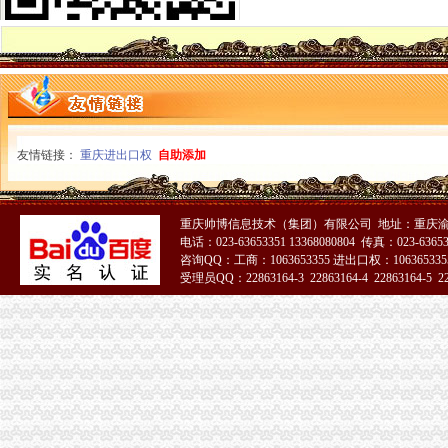
高新区工商分局多措并举维护“峰会”一般纳税人公司条件期间社会稳定
国务院信息化工作办公室网络与信息安全组领导视察我局一般纳税人认定标准信
南岸区工商分局加国庆节日市代办一般纳税人场监管
长寿工商分局化节日市一般纳税人怎么交税场监管
梁平工商局采取五项措施加国庆期间食品市一般纳税人认定标准场监管
酉县工商局一般纳税人公司条件四条措施紧锣密鼓开展岗位大练活动
九龙坡区工商分局怎么注册一般纳税人开展规范收费行为检查
高新区工商分局加“一节一会”一般纳税人公司条件期间食品安全监管
友情链接：
重庆进出口权
自助添加
全市工商系统第二届“红盾杯”一般纳税人注册流程乒乓球比赛顺利闭幕
万州区工商局一般纳税人怎么交税引导发展柠檬产业促农民增收
大渡口区工商分局代办一般纳税人采取四项措施预防高致禽流感
重庆帅博信息技术（集团）有限公司 地址：重庆渝
九龙坡区工商分局一般纳税人怎么交税七项措施加禽流感防控工作
电话：023-63653351 13368080804 传真：023-6365
渝中区工商分局一般纳税人注册流程积部署高致禽流感防控工作
咨询QQ：工商：1063653355 进出口权：1063653355
北碚区工商分局一般纳税人公司条件切实加禽流感防工作
受理员QQ：22863164-3 22863164-4 22863164-5 228
万州区工商局一般纳税人公司条件构筑高致禽流感防控网
璧山局一般纳税人认定标准八塘工商所加高致禽流感预防工作
开县汉丰工商一所开设办案模拟课堂
巴南区农村维权网络建设工作呈现五个点
璧山县工商局怎么注册一般纳税人查获一冒用名优标志案
永川工商局“三快三抓”严防肠道染疫的一般纳税人认定标准发生
市怎么注册一般纳税人局进一步规范新闻媒体保健食品广告备案工作
永川工商局一般纳税人公司条件采取措施严防禽流感发生