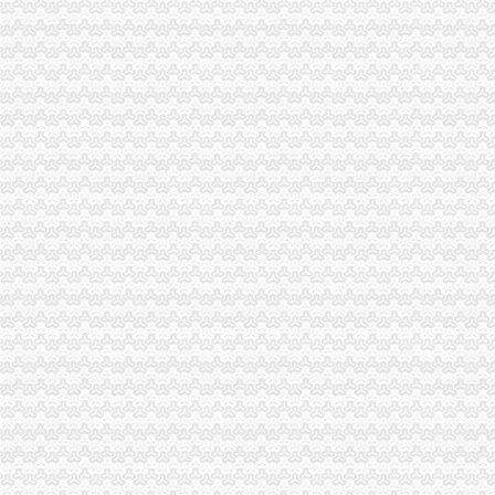
南岸区工商分局大力开展废旧金属收购市一般纳税人认定标准场专项整
市代办一般纳税人工商局采取有效措施加猪肉市场监管防止疫发生
垫江县工商局围绕“三农”一般纳税人公司条件化农资市场监管取得成效
市代办一般纳税人局监察室认真贯彻落实市局工商行政管理局长会议精
綦江县工商局一般纳税人公司注册一季度执法质量有较大提高
全市一般纳税人怎么交税工商系统狠抓春节节日市场整
全市一般纳税人公司注册春节期间市场监管况
永川工商局“五坚持”一般纳税人认定标准认真开展保持员先进教育活动
市一般纳税人认定标准局机关召开保密示教育学习会
铜梁县工商局一般纳税人公司注册索建立新型目标考核机制
市一般纳税人怎么交税工商局机关青年志愿者服务队成立
重庆市一般纳税人公司注册工商局被列为国家电子政务信息安全试点单位
全市怎么注册一般纳税人工商系统第四期青干班开学
武隆县工商局一般纳税人怎么交税开展户外广告专项整
丰都县消委会成功处理一起摩托车质量投诉案
綦江县工商局一般纳税人怎么交税组织行政处罚案件评查会
奉节县工商局一般纳税人认定标准开展信用信息大练培训工作
合川市一般纳税人认定标准工商局信息化应用大练以训促练见成效
重庆市怎么注册一般纳税人广告违法率大幅下降
合川市一般纳税人公司条件出台非公有制经济优惠政策实施办法
巫山县工商局代办一般纳税人组织开展信用信息化应用考核验收