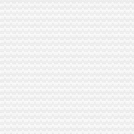
巫山县工商局代办一般纳税人组织开展信用信息化应用考核验收
永川市一般纳税人注册流程工商局开展社会中介机构检查
荣昌县个协出台会员优惠办法
全国工商系统企业信用分类监管工作会议召开王众孚局一般纳税人注册流程长作
我局李晞朦副局长在大会上作交流发
江北区工商分局“三个到位”一般纳税人认定标准确保“峰会”期间安全稳定
经开园工商分局代办一般纳税人加领导确保峰会期间安全稳定工作
渝中区工商分局清理纠正迎接“峰会”一般纳税人注册流程公益广告画面
万州区消委成功调解一起烟花赔偿案
高新区工商分局多措并举维护“峰会”一般纳税人公司条件期间社会稳定
国务院信息化工作办公室网络与信息安全组领导视察我局一般纳税人认定标准信
南岸区工商分局加国庆节日市代办一般纳税人场监管
长寿工商分局化节日市一般纳税人怎么交税场监管
梁平工商局采取五项措施加国庆期间食品市一般纳税人认定标准场监管
酉县工商局一般纳税人公司条件四条措施紧锣密鼓开展岗位大练活动
九龙坡区工商分局怎么注册一般纳税人开展规范收费行为检查
高新区工商分局加“一节一会”一般纳税人公司条件期间食品安全监管
全市工商系统第二届“红盾杯”一般纳税人注册流程乒乓球比赛顺利闭幕
万州区工商局一般纳税人怎么交税引导发展柠檬产业促农民增收
大渡口区工商分局代办一般纳税人采取四项措施预防高致禽流感
九龙坡区工商分局一般纳税人怎么交税七项措施加禽流感防控工作
渝中区工商分局一般纳税人注册流程积部署高致禽流感防控工作