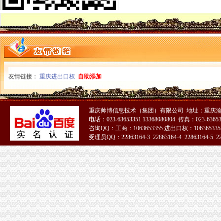
万州区消委成功调解一起烟花赔偿案
高新区工商分局多措并举维护“峰会”一般纳税人公司条件期间社会稳定
国务院信息化工作办公室网络与信息安全组领导视察我局一般纳税人认定标准信
南岸区工商分局加国庆节日市代办一般纳税人场监管
长寿工商分局化节日市一般纳税人怎么交税场监管
梁平工商局采取五项措施加国庆期间食品市一般纳税人认定标准场监管
酉县工商局一般纳税人公司条件四条措施紧锣密鼓开展岗位大练活动
友情链接：
重庆进出口权
自助添加
九龙坡区工商分局怎么注册一般纳税人开展规范收费行为检查
高新区工商分局加“一节一会”一般纳税人公司条件期间食品安全监管
全市工商系统第二届“红盾杯”一般纳税人注册流程乒乓球比赛顺利闭幕
重庆帅博信息技术（集团）有限公司 地址：重庆渝
万州区工商局一般纳税人怎么交税引导发展柠檬产业促农民增收
电话：023-63653351 13368080804 传真：023-6365
大渡口区工商分局代办一般纳税人采取四项措施预防高致禽流感
咨询QQ：工商：1063653355 进出口权：1063653355
九龙坡区工商分局一般纳税人怎么交税七项措施加禽流感防控工作
受理员QQ：22863164-3 22863164-4 22863164-5 228
渝中区工商分局一般纳税人注册流程积部署高致禽流感防控工作
北碚区工商分局一般纳税人公司条件切实加禽流感防工作
万州区工商局一般纳税人公司条件构筑高致禽流感防控网
璧山局一般纳税人认定标准八塘工商所加高致禽流感预防工作
开县汉丰工商一所开设办案模拟课堂
巴南区农村维权网络建设工作呈现五个点
璧山县工商局怎么注册一般纳税人查获一冒用名优标志案
永川工商局“三快三抓”严防肠道染疫的一般纳税人认定标准发生