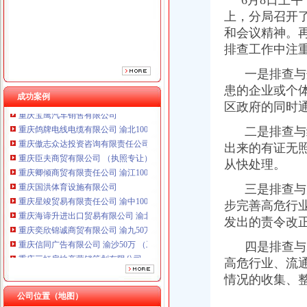
6月8日上午
上，分局召开
和会议精神。
排查工作中注
一是排查与规
患的企业或个
成功案例
区政府的同时
重庆鸽牌电线电缆有限公司 渝北10010万 (进出口权)
二是排查与经
重庆傲志众达投资咨询有限责任公司 渝九1000万 （增资）
出来的有证无
重庆臣夫商贸有限公司 （执照专让）
重庆卿倾商贸有限责任公司 渝江100万 （工商注册）
从快处理。
重庆国洪体育设施有限公司
三是排查与完
重庆星竣贸易有限责任公司 渝中100万 （进出口权）
步完善高危行
重庆海谛升进出口贸易有限公司 渝北100万 （进出口权）
重庆奕欣锦诚商贸有限公司 渝九50万 （工商注册）
发出的责令改
重庆信同广告有限公司 渝沙50万 （工商注册）
四是排查与尽
重庆三虹房地产营销策划有限公司
高危行业、流
重庆宝鹰汽车销售有限公司
重庆鸽牌电线电缆有限公司 渝北10010万 (进出口权)
情况的收集、
重庆傲志众达投资咨询有限责任公司 渝九1000万 （增资）
公司位置（地图）
重庆臣夫商贸有限公司 （执照专让）