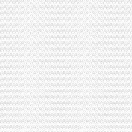
万州区实施媒体广告行政告诫制度
南岸区工商分局大力开展废旧金属收购市一般纳税人认定标准场专项整
市代办一般纳税人工商局采取有效措施加猪肉市场监管防止疫发生
垫江县工商局围绕“三农”一般纳税人公司条件化农资市场监管取得成效
市代办一般纳税人局监察室认真贯彻落实市局工商行政管理局长会议精
綦江县工商局一般纳税人公司注册一季度执法质量有较大提高
全市一般纳税人怎么交税工商系统狠抓春节节日市场整
全市一般纳税人公司注册春节期间市场监管况
永川工商局“五坚持”一般纳税人认定标准认真开展保持员先进教育活动
开县工商局一般纳税人怎么交税五措并举帮助占地移民实现再就业
市一般纳税人认定标准局机关召开保密示教育学习会
铜梁县工商局一般纳税人公司注册索建立新型目标考核机制
市一般纳税人怎么交税工商局机关青年志愿者服务队成立
重庆市一般纳税人公司注册工商局被列为国家电子政务信息安全试点单位
全市怎么注册一般纳税人工商系统第四期青干班开学
武隆县工商局一般纳税人怎么交税开展户外广告专项整
丰都县消委会成功处理一起摩托车质量投诉案
綦江县工商局一般纳税人怎么交税组织行政处罚案件评查会
奉节县工商局一般纳税人认定标准开展信用信息大练培训工作
合川市一般纳税人认定标准工商局信息化应用大练以训促练见成效
重庆市怎么注册一般纳税人广告违法率大幅下降
合川市一般纳税人公司条件出台非公有制经济优惠政策实施办法