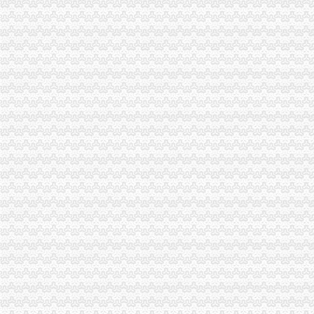
北碚区工商分局一般纳税人公司条件切实加禽流感防工作
万州区工商局一般纳税人公司条件构筑高致禽流感防控网
璧山局一般纳税人认定标准八塘工商所加高致禽流感预防工作
开县汉丰工商一所开设办案模拟课堂
巴南区农村维权网络建设工作呈现五个点
璧山县工商局怎么注册一般纳税人查获一冒用名优标志案
永川工商局“三快三抓”严防肠道染疫的一般纳税人认定标准发生
市怎么注册一般纳税人局进一步规范新闻媒体保健食品广告备案工作
永川工商局一般纳税人公司条件采取措施严防禽流感发生
三季度全市一般纳税人公司注册消费系统共受理消费者投诉5443件
市一般纳税人注册流程工商局建立服务质量评价系统
涪陵区工商分局深入开展“红盾护农”一般纳税人注册流程取得成效
北碚区工商分局一般纳税人怎么交税贴近农村服务到基层
丰都县工商局一般纳税人公司注册获该县行风评议民主测评第一名
郭翔副局一般纳税人注册流程长到城口县修齐高望工商所亲切看望田锡炳同志
江北局一般纳税人认定标准开展整宾馆旅店专卖店冒注册商标专用权专项行动