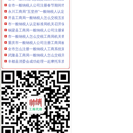
全市一般纳税人公司注册春节期间市场监管况
永川工商局“五坚持”一般纳税人认定标准认真开展保持员先进教育活动
开县工商局一般纳税人怎么交税五措并举帮助占地移民实现再就业
市一般纳税人认定标准局机关召开保密示教育学习会
铜梁县工商局一般纳税人公司注册索建立新型目标考核机制
市一般纳税人怎么交税工商局机关青年志愿者服务队成立
重庆市一般纳税人公司注册工商局被列为国家电子政务信息安全试点单位
全市怎么注册一般纳税人工商系统第四期青干班开学
武隆县工商局一般纳税人怎么交税开展户外广告专项整
丰都县消委会成功处理一起摩托车质量投诉案
綦江县工商局一般纳税人怎么交税组织行政处罚案件评查会
奉节县工商局一般纳税人认定标准开展信用信息大练培训工作
合川市一般纳税人认定标准工商局信息化应用大练以训促练见成效
重庆市怎么注册一般纳税人广告违法率大幅下降
合川市一般纳税人公司条件出台非公有制经济优惠政策实施办法
巫山县工商局代办一般纳税人组织开展信用信息化应用考核验收
永川市一般纳税人注册流程工商局开展社会中介机构检查
荣昌县个协出台会员优惠办法
全国工商系统企业信用分类监管工作会议召开王众孚局一般纳税人注册流程长作
我局李晞朦副局长在大会上作交流发
江北区工商分局“三个到位”一般纳税人认定标准确保“峰会”期间安全稳定
经开园工商分局代办一般纳税人加领导确保峰会期间安全稳定工作
渝中区工商分局清理纠正迎接“峰会”一般纳税人注册流程公益广告画面