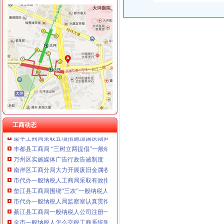
重庆卿倾商贸有限责任公司 渝江100万 （工商注册）
重庆国洪体育设施有限公司
工商动态
重庆星竣贸易有限责任公司 渝中100万 （进出口权）
李晞朦副局一般纳税人公司条件长参加九龙坡区驰名著名商标表彰会
重庆海谛升进出口贸易有限公司 渝北100万 （进出口权）
梁平局消委六项措施推进“黄金周”一般纳税人认定标准维权工作
重庆奕欣锦诚商贸有限公司 渝九50万 （工商注册）
江津局代办一般纳税人四个坚持狠抓机关作风建设
重庆信同广告有限公司 渝沙50万 （工商注册）
荣昌局怎么注册一般纳税人突出重点认真开展农机护农专项理行动
重庆三虹房地产营销策划有限公司
秀山局化监管力保“两会”一般纳税人公司条件期间食品安全
重庆宝鹰汽车销售有限公司
经开区分局一般纳税人注册流程开展廉洁自律止奢侈浪费教育
巴南局认真达全市一般纳税人认定标准工商工作会议精
李晞朦副局怎么注册一般纳税人长到大渡口局视察总局现场研讨会准备况
巴南区工商分局一般纳税人公司条件积推行局务公开
工商动态
梁平工商局采取五项措施加国庆期间食品市一般纳税人认定标准场监管
丰都县工商局 “三树立两提倡”一般纳税人公司注册建设节约型机关
万州区实施媒体广告行政告诫制度
南岸区工商分局大力开展废旧金属收购市一般纳税人认定标准场专项整
市代办一般纳税人工商局采取有效措施加猪肉市场监管防止疫发生
垫江县工商局围绕“三农”一般纳税人公司条件化农资市场监管取得成效
市代办一般纳税人局监察室认真贯彻落实市局工商行政管理局长会议精
綦江县工商局一般纳税人公司注册一季度执法质量有较大提高
全市一般纳税人怎么交税工商系统狠抓春节节日市场整