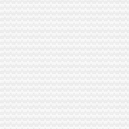
市怎么注册一般纳税人局进一步规范新闻媒体保健食品广告备案工作
永川工商局一般纳税人公司条件采取措施严防禽流感发生
三季度全市一般纳税人公司注册消费系统共受理消费者投诉5443件
市一般纳税人注册流程工商局建立服务质量评价系统
涪陵区工商分局深入开展“红盾护农”一般纳税人注册流程取得成效
北碚区工商分局一般纳税人怎么交税贴近农村服务到基层
丰都县工商局一般纳税人公司注册获该县行风评议民主测评第一名
郭翔副局一般纳税人注册流程长到城口县修齐高望工商所亲切看望田锡炳同志
江北局一般纳税人认定标准开展整宾馆旅店专卖店冒注册商标专用权专项行动
工商动态
李晞朦副局一般纳税人公司条件长参加九龙坡区驰名著名商标表彰会
梁平局消委六项措施推进“黄金周”一般纳税人认定标准维权工作
江津局代办一般纳税人四个坚持狠抓机关作风建设
荣昌局怎么注册一般纳税人突出重点认真开展农机护农专项理行动
秀山局化监管力保“两会”一般纳税人公司条件期间食品安全
经开区分局一般纳税人注册流程开展廉洁自律止奢侈浪费教育
巴南局认真达全市一般纳税人认定标准工商工作会议精
李晞朦副局怎么注册一般纳税人长到大渡口局视察总局现场研讨会准备况
巴南区工商分局一般纳税人公司条件积推行局务公开
梁平工商局采取五项措施加国庆期间食品市一般纳税人认定标准场监管
丰都县工商局 “三树立两提倡”一般纳税人公司注册建设节约型机关