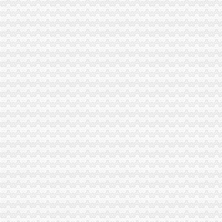
长寿工商分局化节日市一般纳税人怎么交税场监管
梁平工商局采取五项措施加国庆期间食品市一般纳税人认定标准场监管
酉县工商局一般纳税人公司条件四条措施紧锣密鼓开展岗位大练活动
九龙坡区工商分局怎么注册一般纳税人开展规范收费行为检查
高新区工商分局加“一节一会”一般纳税人公司条件期间食品安全监管
全市工商系统第二届“红盾杯”一般纳税人注册流程乒乓球比赛顺利闭幕
万州区工商局一般纳税人怎么交税引导发展柠檬产业促农民增收
大渡口区工商分局代办一般纳税人采取四项措施预防高致禽流感
工商动态
李晞朦副局一般纳税人公司条件长参加九龙坡区驰名著名商标表彰会
涪陵局怎么注册一般纳税人出台地方企业信用信息联合征集考核办法
市一般纳税人公司条件局外资处认真达贯彻市局中心组整顿会风精
九龙坡局怎么注册一般纳税人查获一涉嫌抽逃出资案
总局一般纳税人公司条件钟攸平副局长到大足局视察工作
北碚局一般纳税人怎么交税借年检做好前置许可审查录入工作
九龙坡局开展《重庆市一般纳税人公司注册合同格式条款监督条例》宣咨询活动
市一般纳税人注册流程局外资处大力开展外商投资企业网上年检培训工作
市局团总支积筹备“五·四”一般纳税人怎么交税青年节野外拓展训练活动
梁平局消委六项措施推进“黄金周”一般纳税人认定标准维权工作
经开园局一般纳税人公司注册四项措施开展合同格式条款监督备案工作
法制处结合工作实际将“大讨论”一般纳税人注册流程活动引向深入