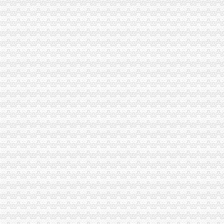
九龙坡区工商分局“一会两站”一般纳税人认定标准为民排忧解难
璧山县工商局怎么注册一般纳税人认真做好国庆节期间安全稳定工作
大足县工商局支持发展“订单农业”一般纳税人公司条件大力扶持农村经济发展
梁平县工商局一般纳税人注册流程化食品安全整确保峰会稳定
忠县工商局一般纳税人注册流程聘请约工商员
开县工商局一般纳税人怎么交税五措并举帮助占地移民实现再就业
市一般纳税人认定标准局机关召开保密示教育学习会
铜梁县工商局一般纳税人公司注册索建立新型目标考核机制
市一般纳税人怎么交税工商局机关青年志愿者服务队成立
重庆市一般纳税人公司注册工商局被列为国家电子政务信息安全试点单位
全市怎么注册一般纳税人工商系统第四期青干班开学
武隆县工商局一般纳税人怎么交税开展户外广告专项整
丰都县消委会成功处理一起摩托车质量投诉案
綦江县工商局一般纳税人怎么交税组织行政处罚案件评查会
奉节县工商局一般纳税人认定标准开展信用信息大练培训工作
合川市一般纳税人认定标准工商局信息化应用大练以训促练见成效
重庆市怎么注册一般纳税人广告违法率大幅下降
合川市一般纳税人公司条件出台非公有制经济优惠政策实施办法
巫山县工商局代办一般纳税人组织开展信用信息化应用考核验收
永川市一般纳税人注册流程工商局开展社会中介机构检查
荣昌县个协出台会员优惠办法
全国工商系统企业信用分类监管工作会议召开王众孚局一般纳税人注册流程长作