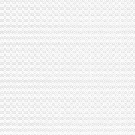
全市工商系统纪检监察干部再掀“更新观念、适应形势”一般纳税人公司条件大讨
渝中局一般纳税人注册流程基层所以大讨论为契机实现工作新突破
全市一般纳税人认定标准外商投资企业三月份登记注册况
垫江局“四个结合”一般纳税人认定标准深入开展大讨论
我市一般纳税人公司注册工商系统第五期青年干部培训班开班
万州信息化建设推行“月查月考”一般纳税人公司条件制度
沙坪坝局一般纳税人公司条件妥善处理好三个关系抓安全稳定工作
江津局代办一般纳税人四个坚持狠抓机关作风建设
南岸区工商分局采取做好“一节一会”一般纳税人怎么交税期间安全稳定工作
江津工商局化市代办一般纳税人场监管营造黄金周和谐市场
潼南县工商局一般纳税人注册流程三方着手狠抓国庆期间安全稳定工作
秀山县工商局怎么注册一般纳税人走乡镇进院坝多形式培训农村经纪人
铜梁县工商局严把四关加国庆节日市代办一般纳税人场监管
梁平县工商局七个“化”怎么注册一般纳税人确保国庆节市场稳定
渝中区朝天门工商所深入开展信用信息化大练活动
巫山县工商局一般纳税人注册流程全面开展行政执法综合网络平台应用培训
全市一般纳税人注册流程市场监管业务信息系统操作培训会圆满召开
黔江区工商分局“三化”一般纳税人怎么交税促国庆节日和亚太市长峰会详和安全
梁平县工商局加“十一”怎么注册一般纳税人旅游黄金周市场安全工作
沙坪坝区工商分局怎么注册一般纳税人构建综合执法平台
铜梁县工商局怎么注册一般纳税人四项措施确保秋粮收购秩序稳定