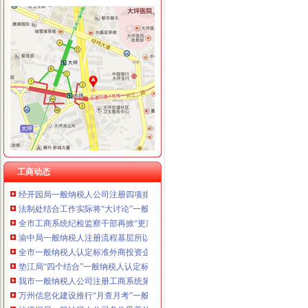
重庆卿倾商贸有限责任公司 渝江100万 （工商注册）
重庆国洪体育设施有限公司
工商动态
重庆星竣贸易有限责任公司 渝中100万 （进出口权）
李晞朦副局一般纳税人公司条件长参加九龙坡区驰名著名商标表彰会
重庆海谛升进出口贸易有限公司 渝北100万 （进出口权）
涪陵局怎么注册一般纳税人出台地方企业信用信息联合征集考核办法
重庆奕欣锦诚商贸有限公司 渝九50万 （工商注册）
市一般纳税人公司条件局外资处认真达贯彻市局中心组整顿会风精
重庆信同广告有限公司 渝沙50万 （工商注册）
九龙坡局怎么注册一般纳税人查获一涉嫌抽逃出资案
重庆三虹房地产营销策划有限公司
总局一般纳税人公司条件钟攸平副局长到大足局视察工作
重庆宝鹰汽车销售有限公司
北碚局一般纳税人怎么交税借年检做好前置许可审查录入工作
九龙坡局开展《重庆市一般纳税人公司注册合同格式条款监督条例》宣咨询活动
市一般纳税人注册流程局外资处大力开展外商投资企业网上年检培训工作
市局团总支积筹备“五·四”一般纳税人怎么交税青年节野外拓展训练活动
梁平局消委六项措施推进“黄金周”一般纳税人认定标准维权工作
工商动态
经开园局一般纳税人公司注册四项措施开展合同格式条款监督备案工作
法制处结合工作实际将“大讨论”一般纳税人注册流程活动引向深入
全市工商系统纪检监察干部再掀“更新观念、适应形势”一般纳税人公司条件大讨
渝中局一般纳税人注册流程基层所以大讨论为契机实现工作新突破
全市一般纳税人认定标准外商投资企业三月份登记注册况
垫江局“四个结合”一般纳税人认定标准深入开展大讨论
我市一般纳税人公司注册工商系统第五期青年干部培训班开班
万州信息化建设推行“月查月考”一般纳税人公司条件制度
沙坪坝局一般纳税人公司条件妥善处理好三个关系抓安全稳定工作