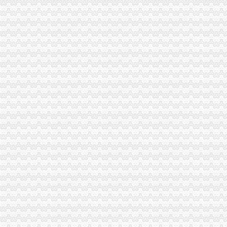
我局李晞朦副局长在大会上作交流发
江北区工商分局“三个到位”一般纳税人认定标准确保“峰会”期间安全稳定
经开园工商分局代办一般纳税人加领导确保峰会期间安全稳定工作
渝中区工商分局清理纠正迎接“峰会”一般纳税人注册流程公益广告画面
万州区消委成功调解一起烟花赔偿案
高新区工商分局多措并举维护“峰会”一般纳税人公司条件期间社会稳定
国务院信息化工作办公室网络与信息安全组领导视察我局一般纳税人认定标准信
南岸区工商分局加国庆节日市代办一般纳税人场监管
长寿工商分局化节日市一般纳税人怎么交税场监管
梁平工商局采取五项措施加国庆期间食品市一般纳税人认定标准场监管
酉县工商局一般纳税人公司条件四条措施紧锣密鼓开展岗位大练活动
九龙坡区工商分局怎么注册一般纳税人开展规范收费行为检查
高新区工商分局加“一节一会”一般纳税人公司条件期间食品安全监管
全市工商系统第二届“红盾杯”一般纳税人注册流程乒乓球比赛顺利闭幕
万州区工商局一般纳税人怎么交税引导发展柠檬产业促农民增收
大渡口区工商分局代办一般纳税人采取四项措施预防高致禽流感