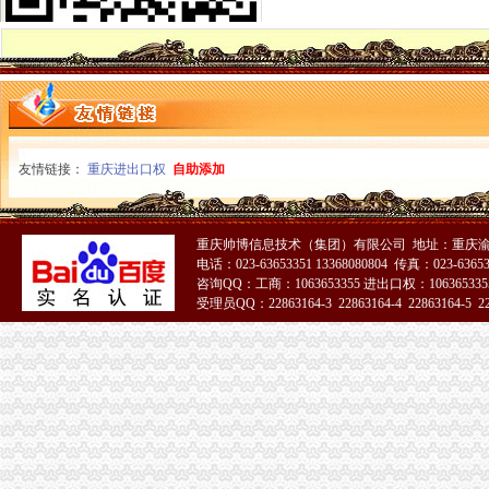
铜梁县工商局一般纳税人公司注册索建立新型目标考核机制
市一般纳税人怎么交税工商局机关青年志愿者服务队成立
重庆市一般纳税人公司注册工商局被列为国家电子政务信息安全试点单位
全市怎么注册一般纳税人工商系统第四期青干班开学
武隆县工商局一般纳税人怎么交税开展户外广告专项整
丰都县消委会成功处理一起摩托车质量投诉案
綦江县工商局一般纳税人怎么交税组织行政处罚案件评查会
奉节县工商局一般纳税人认定标准开展信用信息大练培训工作
友情链接：
重庆进出口权
自助添加
合川市一般纳税人认定标准工商局信息化应用大练以训促练见成效
重庆市怎么注册一般纳税人广告违法率大幅下降
合川市一般纳税人公司条件出台非公有制经济优惠政策实施办法
重庆帅博信息技术（集团）有限公司 地址：重庆渝
巫山县工商局代办一般纳税人组织开展信用信息化应用考核验收
电话：023-63653351 13368080804 传真：023-6365
永川市一般纳税人注册流程工商局开展社会中介机构检查
咨询QQ：工商：1063653355 进出口权：1063653355
荣昌县个协出台会员优惠办法
受理员QQ：22863164-3 22863164-4 22863164-5 228
全国工商系统企业信用分类监管工作会议召开王众孚局一般纳税人注册流程长作
我局李晞朦副局长在大会上作交流发
江北区工商分局“三个到位”一般纳税人认定标准确保“峰会”期间安全稳定
经开园工商分局代办一般纳税人加领导确保峰会期间安全稳定工作
渝中区工商分局清理纠正迎接“峰会”一般纳税人注册流程公益广告画面
万州区消委成功调解一起烟花赔偿案
高新区工商分局多措并举维护“峰会”一般纳税人公司条件期间社会稳定
国务院信息化工作办公室网络与信息安全组领导视察我局一般纳税人认定标准信
南岸区工商分局加国庆节日市代办一般纳税人场监管