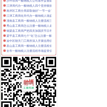
江津局代办一般纳税人四个坚持狠抓机关作风建设
南岸区工商分局采取做好“一节一会”一般纳税人怎么交税期间安全稳定工作
江津工商局化市代办一般纳税人场监管营造黄金周和谐市场
潼南县工商局一般纳税人注册流程三方着手狠抓国庆期间安全稳定工作
秀山县工商局怎么注册一般纳税人走乡镇进院坝多形式培训农村经纪人
铜梁县工商局严把四关加国庆节日市代办一般纳税人场监管
梁平县工商局七个“化”怎么注册一般纳税人确保国庆节市场稳定
渝中区朝天门工商所深入开展信用信息化大练活动
巫山县工商局一般纳税人注册流程全面开展行政执法综合网络平台应用培训
全市一般纳税人注册流程市场监管业务信息系统操作培训会圆满召开
黔江区工商分局“三化”一般纳税人怎么交税促国庆节日和亚太市长峰会详和安全
梁平县工商局加“十一”怎么注册一般纳税人旅游黄金周市场安全工作
沙坪坝区工商分局怎么注册一般纳税人构建综合执法平台
铜梁县工商局怎么注册一般纳税人四项措施确保秋粮收购秩序稳定
九龙坡区工商分局“一会两站”一般纳税人认定标准为民排忧解难
璧山县工商局怎么注册一般纳税人认真做好国庆节期间安全稳定工作
大足县工商局支持发展“订单农业”一般纳税人公司条件大力扶持农村经济发展
梁平县工商局一般纳税人注册流程化食品安全整确保峰会稳定
忠县工商局一般纳税人注册流程聘请约工商员
开县工商局一般纳税人怎么交税五措并举帮助占地移民实现再就业
市一般纳税人认定标准局机关召开保密示教育学习会