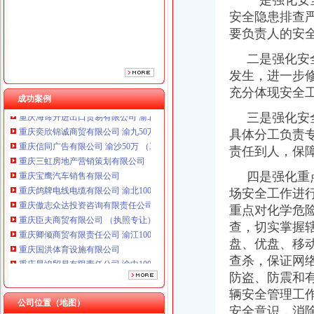
一是强化安全
安全隐患排查
重庆鸽牌电线电缆有限公司 渝北10010万 (进出口权)
重庆傲志众达投资咨询有限责任公司 渝九1000万 （增资）
要负责人的安
重庆臣夫商贸有限公司 （执照专让）
二是强化安全
重庆卿倾商贸有限责任公司 渝江100万 （工商注册）
发生，进一步
重庆国洪体育设施有限公司
重庆星竣贸易有限责任公司 渝中100万 （进出口权）
充分体现安全
成功案例
重庆海谛升进出口贸易有限公司 渝北100万 （进出口权）
三是强化安全
重庆奕欣锦诚商贸有限公司 渝九50万 （工商注册）
具体分工负责
重庆信同广告有限公司 渝沙50万 （工商注册）
重庆三虹房地产营销策划有限公司
责任到人，保
重庆宝鹰汽车销售有限公司
四是强化重点
重庆鸽牌电线电缆有限公司 渝北10010万 (进出口权)
场安全工作进
重庆傲志众达投资咨询有限责任公司 渝九1000万 （增资）
重庆臣夫商贸有限公司 （执照专让）
重点对化学危
重庆卿倾商贸有限责任公司 渝江100万 （工商注册）
查，切实掌握
重庆国洪体育设施有限公司
盘、优盘、移
重庆星竣贸易有限责任公司 渝中100万 （进出口权）
工商动态
查杀，保证网
重庆海谛升进出口贸易有限公司 渝北100万 （进出口权）
李晞朦副局一般纳税人公司条件长参加九龙坡区驰名著名商标表彰会
防盗、防震和
重庆奕欣锦诚商贸有限公司 渝九50万 （工商注册）
梁平局消委六项措施推进“黄金周”一般纳税人认定标准维权工作
辆安全管理工
重庆信同广告有限公司 渝沙50万 （工商注册）
江津局代办一般纳税人四个坚持狠抓机关作风建设
公司位置（地图）
安全意识，消
重庆三虹房地产营销策划有限公司