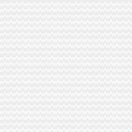
万州区工商局一般纳税人公司条件构筑高致禽流感防控网
璧山局一般纳税人认定标准八塘工商所加高致禽流感预防工作
开县汉丰工商一所开设办案模拟课堂
巴南区农村维权网络建设工作呈现五个点
璧山县工商局怎么注册一般纳税人查获一冒用名优标志案
永川工商局“三快三抓”严防肠道染疫的一般纳税人认定标准发生
市怎么注册一般纳税人局进一步规范新闻媒体保健食品广告备案工作
永川工商局一般纳税人公司条件采取措施严防禽流感发生
三季度全市一般纳税人公司注册消费系统共受理消费者投诉5443件
市一般纳税人注册流程工商局建立服务质量评价系统