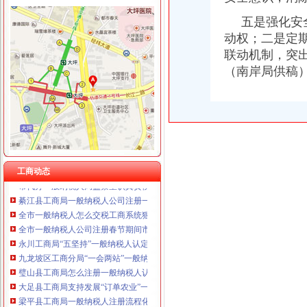
荣昌局怎么注册一般纳税人突出重点认真开展农机护农专项理行动
重庆宝鹰汽车销售有限公司
秀山局化监管力保“两会”一般纳税人公司条件期间食品安全
五是强化安全
经开区分局一般纳税人注册流程开展廉洁自律止奢侈浪费教育
动权；二是定
巴南局认真达全市一般纳税人认定标准工商工作会议精
联动机制，突
李晞朦副局怎么注册一般纳税人长到大渡口局视察总局现场研讨会准备况
（南岸局供稿
巴南区工商分局一般纳税人公司条件积推行局务公开
梁平工商局采取五项措施加国庆期间食品市一般纳税人认定标准场监管
丰都县工商局 “三树立两提倡”一般纳税人公司注册建设节约型机关
万州区实施媒体广告行政告诫制度
南岸区工商分局大力开展废旧金属收购市一般纳税人认定标准场专项整
市代办一般纳税人工商局采取有效措施加猪肉市场监管防止疫发生
垫江县工商局围绕“三农”一般纳税人公司条件化农资市场监管取得成效
工商动态
市代办一般纳税人局监察室认真贯彻落实市局工商行政管理局长会议精
綦江县工商局一般纳税人公司注册一季度执法质量有较大提高
全市一般纳税人怎么交税工商系统狠抓春节节日市场整
全市一般纳税人公司注册春节期间市场监管况
永川工商局“五坚持”一般纳税人认定标准认真开展保持员先进教育活动
九龙坡区工商分局“一会两站”一般纳税人认定标准为民排忧解难
璧山县工商局怎么注册一般纳税人认真做好国庆节期间安全稳定工作
大足县工商局支持发展“订单农业”一般纳税人公司条件大力扶持农村经济发展
梁平县工商局一般纳税人注册流程化食品安全整确保峰会稳定
忠县工商局一般纳税人注册流程聘请约工商员