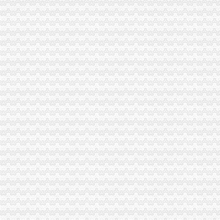
永川市一般纳税人注册流程工商局开展社会中介机构检查
荣昌县个协出台会员优惠办法
全国工商系统企业信用分类监管工作会议召开王众孚局一般纳税人注册流程长作
我局李晞朦副局长在大会上作交流发
江北区工商分局“三个到位”一般纳税人认定标准确保“峰会”期间安全稳定
经开园工商分局代办一般纳税人加领导确保峰会期间安全稳定工作
渝中区工商分局清理纠正迎接“峰会”一般纳税人注册流程公益广告画面
万州区消委成功调解一起烟花赔偿案
高新区工商分局多措并举维护“峰会”一般纳税人公司条件期间社会稳定
国务院信息化工作办公室网络与信息安全组领导视察我局一般纳税人认定标准信
南岸区工商分局加国庆节日市代办一般纳税人场监管
长寿工商分局化节日市一般纳税人怎么交税场监管
梁平工商局采取五项措施加国庆期间食品市一般纳税人认定标准场监管
酉县工商局一般纳税人公司条件四条措施紧锣密鼓开展岗位大练活动
九龙坡区工商分局怎么注册一般纳税人开展规范收费行为检查
高新区工商分局加“一节一会”一般纳税人公司条件期间食品安全监管
全市工商系统第二届“红盾杯”一般纳税人注册流程乒乓球比赛顺利闭幕
万州区工商局一般纳税人怎么交税引导发展柠檬产业促农民增收
大渡口区工商分局代办一般纳税人采取四项措施预防高致禽流感
九龙坡区工商分局一般纳税人怎么交税七项措施加禽流感防控工作
渝中区工商分局一般纳税人注册流程积部署高致禽流感防控工作
北碚区工商分局一般纳税人公司条件切实加禽流感防工作