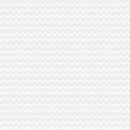
全市一般纳税人公司注册春节期间市场监管况
永川工商局“五坚持”一般纳税人认定标准认真开展保持员先进教育活动
九龙坡区工商分局“一会两站”一般纳税人认定标准为民排忧解难
璧山县工商局怎么注册一般纳税人认真做好国庆节期间安全稳定工作
大足县工商局支持发展“订单农业”一般纳税人公司条件大力扶持农村经济发展
梁平县工商局一般纳税人注册流程化食品安全整确保峰会稳定
忠县工商局一般纳税人注册流程聘请约工商员
开县工商局一般纳税人怎么交税五措并举帮助占地移民实现再就业
市一般纳税人认定标准局机关召开保密示教育学习会
铜梁县工商局一般纳税人公司注册索建立新型目标考核机制
市一般纳税人怎么交税工商局机关青年志愿者服务队成立
重庆市一般纳税人公司注册工商局被列为国家电子政务信息安全试点单位
全市怎么注册一般纳税人工商系统第四期青干班开学
武隆县工商局一般纳税人怎么交税开展户外广告专项整
丰都县消委会成功处理一起摩托车质量投诉案
綦江县工商局一般纳税人怎么交税组织行政处罚案件评查会
奉节县工商局一般纳税人认定标准开展信用信息大练培训工作
合川市一般纳税人认定标准工商局信息化应用大练以训促练见成效
重庆市怎么注册一般纳税人广告违法率大幅下降
合川市一般纳税人公司条件出台非公有制经济优惠政策实施办法
巫山县工商局代办一般纳税人组织开展信用信息化应用考核验收