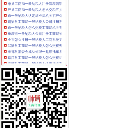
开县工商局一般纳税人怎么交税五措并举帮助占地移民实现再就业
市一般纳税人认定标准局机关召开保密示教育学习会
铜梁县工商局一般纳税人公司注册索建立新型目标考核机制
市一般纳税人怎么交税工商局机关青年志愿者服务队成立
重庆市一般纳税人公司注册工商局被列为国家电子政务信息安全试点单位
全市怎么注册一般纳税人工商系统第四期青干班开学
武隆县工商局一般纳税人怎么交税开展户外广告专项整
丰都县消委会成功处理一起摩托车质量投诉案
綦江县工商局一般纳税人怎么交税组织行政处罚案件评查会
奉节县工商局一般纳税人认定标准开展信用信息大练培训工作
合川市一般纳税人认定标准工商局信息化应用大练以训促练见成效
重庆市怎么注册一般纳税人广告违法率大幅下降
合川市一般纳税人公司条件出台非公有制经济优惠政策实施办法
巫山县工商局代办一般纳税人组织开展信用信息化应用考核验收
永川市一般纳税人注册流程工商局开展社会中介机构检查
荣昌县个协出台会员优惠办法
全国工商系统企业信用分类监管工作会议召开王众孚局一般纳税人注册流程长作
我局李晞朦副局长在大会上作交流发
江北区工商分局“三个到位”一般纳税人认定标准确保“峰会”期间安全稳定
经开园工商分局代办一般纳税人加领导确保峰会期间安全稳定工作
渝中区工商分局清理纠正迎接“峰会”一般纳税人注册流程公益广告画面
万州区消委成功调解一起烟花赔偿案