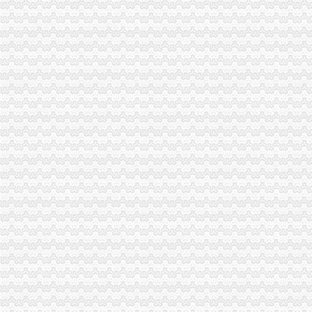
永川工商局一般纳税人公司条件采取措施严防禽流感发生
三季度全市一般纳税人公司注册消费系统共受理消费者投诉5443件
市一般纳税人注册流程工商局建立服务质量评价系统
工商动态
李晞朦副局一般纳税人公司条件长参加九龙坡区驰名著名商标表彰会
梁平局消委六项措施推进“黄金周”一般纳税人认定标准维权工作
江津局代办一般纳税人四个坚持狠抓机关作风建设
荣昌局怎么注册一般纳税人突出重点认真开展农机护农专项理行动
秀山局化监管力保“两会”一般纳税人公司条件期间食品安全
经开区分局一般纳税人注册流程开展廉洁自律止奢侈浪费教育
巴南局认真达全市一般纳税人认定标准工商工作会议精
李晞朦副局怎么注册一般纳税人长到大渡口局视察总局现场研讨会准备况
巴南区工商分局一般纳税人公司条件积推行局务公开
梁平工商局采取五项措施加国庆期间食品市一般纳税人认定标准场监管
丰都县工商局 “三树立两提倡”一般纳税人公司注册建设节约型机关
万州区实施媒体广告行政告诫制度
南岸区工商分局大力开展废旧金属收购市一般纳税人认定标准场专项整
市代办一般纳税人工商局采取有效措施加猪肉市场监管防止疫发生
垫江县工商局围绕“三农”一般纳税人公司条件化农资市场监管取得成效
市代办一般纳税人局监察室认真贯彻落实市局工商行政管理局长会议精
綦江县工商局一般纳税人公司注册一季度执法质量有较大提高
全市一般纳税人怎么交税工商系统狠抓春节节日市场整