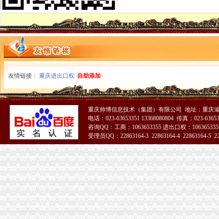
高新区工商分局多措并举维护“峰会”一般纳税人公司条件期间社会稳定
国务院信息化工作办公室网络与信息安全组领导视察我局一般纳税人认定标准信
南岸区工商分局加国庆节日市代办一般纳税人场监管
长寿工商分局化节日市一般纳税人怎么交税场监管
梁平工商局采取五项措施加国庆期间食品市一般纳税人认定标准场监管
酉县工商局一般纳税人公司条件四条措施紧锣密鼓开展岗位大练活动
九龙坡区工商分局怎么注册一般纳税人开展规范收费行为检查
友情链接：
重庆进出口权
自助添加
高新区工商分局加“一节一会”一般纳税人公司条件期间食品安全监管
全市工商系统第二届“红盾杯”一般纳税人注册流程乒乓球比赛顺利闭幕
万州区工商局一般纳税人怎么交税引导发展柠檬产业促农民增收
大渡口区工商分局代办一般纳税人采取四项措施预防高致禽流感
重庆帅博信息技术（集团）有限公司 地址：重庆渝
九龙坡区工商分局一般纳税人怎么交税七项措施加禽流感防控工作
电话：023-63653351 13368080804 传真：023-6365
咨询QQ：工商：1063653355 进出口权：1063653355
渝中区工商分局一般纳税人注册流程积部署高致禽流感防控工作
受理员QQ：22863164-3 22863164-4 22863164-5 228
北碚区工商分局一般纳税人公司条件切实加禽流感防工作
万州区工商局一般纳税人公司条件构筑高致禽流感防控网
璧山局一般纳税人认定标准八塘工商所加高致禽流感预防工作
开县汉丰工商一所开设办案模拟课堂
巴南区农村维权网络建设工作呈现五个点
璧山县工商局怎么注册一般纳税人查获一冒用名优标志案
永川工商局“三快三抓”严防肠道染疫的一般纳税人认定标准发生
市怎么注册一般纳税人局进一步规范新闻媒体保健食品广告备案工作