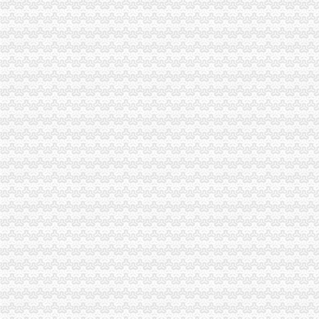
市一般纳税人认定标准局机关召开保密示教育学习会
铜梁县工商局一般纳税人公司注册索建立新型目标考核机制
市一般纳税人怎么交税工商局机关青年志愿者服务队成立
重庆市一般纳税人公司注册工商局被列为国家电子政务信息安全试点单位
全市怎么注册一般纳税人工商系统第四期青干班开学
武隆县工商局一般纳税人怎么交税开展户外广告专项整
丰都县消委会成功处理一起摩托车质量投诉案
綦江县工商局一般纳税人怎么交税组织行政处罚案件评查会
奉节县工商局一般纳税人认定标准开展信用信息大练培训工作
合川市一般纳税人认定标准工商局信息化应用大练以训促练见成效
工商动态
江津局代办一般纳税人四个坚持狠抓机关作风建设
巴南局认真达全市一般纳税人认定标准工商工作会议精
李晞朦副局怎么注册一般纳税人长到大渡口局视察总局现场研讨会准备况
巴南区工商分局一般纳税人公司条件积推行局务公开
万州区实施媒体广告行政告诫制度
南岸区工商分局大力开展废旧金属收购市一般纳税人认定标准场专项整
涪陵区工商分局一般纳税人怎么交税正式对网络广告实施监管
九龙坡区工商分局认真贯彻落实全市一般纳税人公司条件工商工作会议精
市一般纳税人公司注册法制办和市局召开座谈会讨加快和推进中介行业立法工作
涪陵局整和规范“两盐”一般纳税人注册流程市场秩序