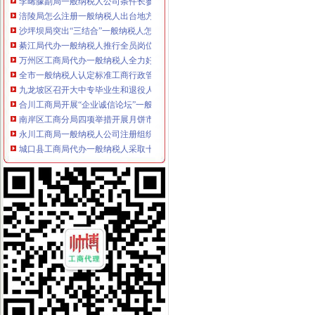
涪陵局怎么注册一般纳税人出台地方企业信用信息联合征集考核办法
沙坪坝局突出“三结合”一般纳税人怎么交税化经纪机构组织监管
綦江局代办一般纳税人推行全员岗位AB角工作制
万州区工商局代办一般纳税人全力好百日攻坚战
全市一般纳税人认定标准工商行政管理机关与所属行业协会脱钩改革工作全面启
九龙坡区召开大中专毕业生和退役人嫂专场招聘会
合川工商局开展“企业诚信论坛”一般纳税人公司注册活动
南岸区工商分局四项举措开展月饼市一般纳税人注册流程场专项整
永川工商局一般纳税人公司注册组织召开执法办案工作会
城口县工商局代办一般纳税人采取十项措施进一步加公车及驾驶员管理
江北区工商分局一般纳税人公司条件完成2005年议提案办理
开县工商局四措并举做好“一节一会”怎么注册一般纳税人期间稳定工作
合川工商局五措施加“十一黄金周”代办一般纳税人旅游市场监管
秀山县工商局代办一般纳税人开展国庆期间食品安全大检查
丰都县工商局化措施确保“十.一”一般纳税人公司注册期间安全稳定
长寿区工商分局代办一般纳税人狠抓节日期间安全稳定工作
双桥区工商分局一般纳税人怎么交税召开行风评议整改工作况汇报会
巫山县工商局切实加监管确保“一会一节”一般纳税人公司注册安全
合川工商局认真做好国庆及亚太城市一般纳税人公司注册市长峰会期间信访稳定
大渡口区工商分局一般纳税人公司注册召开执法质量迎检备考工作会
奉节县工商局一般纳税人公司注册做好节日期间安全稳定排查