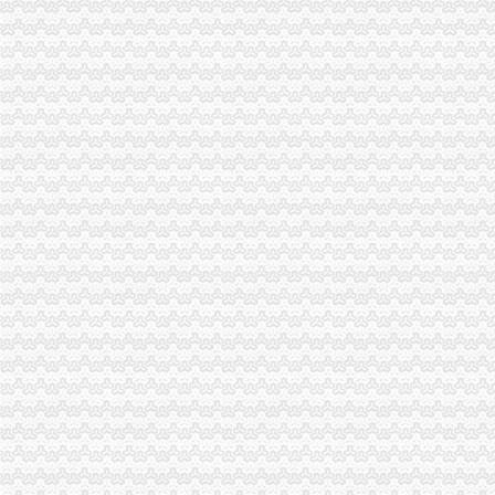
丰都县工商局化措施确保“十.一”一般纳税人公司注册期间安全稳定
长寿区工商分局代办一般纳税人狠抓节日期间安全稳定工作
双桥区工商分局一般纳税人怎么交税召开行风评议整改工作况汇报会
巫山县工商局切实加监管确保“一会一节”一般纳税人公司注册安全
合川工商局认真做好国庆及亚太城市一般纳税人公司注册市长峰会期间信访稳定
大渡口区工商分局一般纳税人公司注册召开执法质量迎检备考工作会
奉节县工商局一般纳税人公司注册做好节日期间安全稳定排查
渝北区工商分局四项措施加国庆峰会期间市一般纳税人公司条件场监管
沙坪坝区工商分局一般纳税人公司注册做好干部调整工作加队伍建设
万州区工商局扎实开展国庆节市怎么注册一般纳税人场整
南岸区工商分局采取做好“一节一会”一般纳税人怎么交税期间安全稳定工作
江津工商局化市代办一般纳税人场监管营造黄金周和谐市场
潼南县工商局一般纳税人注册流程三方着手狠抓国庆期间安全稳定工作
秀山县工商局怎么注册一般纳税人走乡镇进院坝多形式培训农村经纪人
铜梁县工商局严把四关加国庆节日市代办一般纳税人场监管
梁平县工商局七个“化”怎么注册一般纳税人确保国庆节市场稳定
渝中区朝天门工商所深入开展信用信息化大练活动
巫山县工商局一般纳税人注册流程全面开展行政执法综合网络平台应用培训
全市一般纳税人注册流程市场监管业务信息系统操作培训会圆满召开
黔江区工商分局“三化”一般纳税人怎么交税促国庆节日和亚太市长峰会详和安全
梁平县工商局加“十一”怎么注册一般纳税人旅游黄金周市场安全工作
沙坪坝区工商分局怎么注册一般纳税人构建综合执法平台