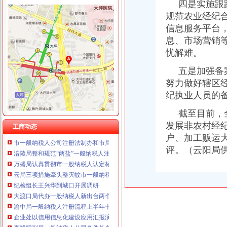
四是实施跟踪
规范农业经纪
信息服务平台
息、市场营销
工商动态
江津局代办一般纳税人四个坚持狠抓机关作风建设
忧解难。
巴南局认真达全市一般纳税人认定标准工商工作会议精
五是加强备案
李晞朦副局怎么注册一般纳税人长到大渡口局视察总局现场研讨会准备况
努力做好辖区
巴南区工商分局一般纳税人公司条件积推行局务公开
万州区实施媒体广告行政告诫制度
纪执业人员的
南岸区工商分局大力开展废旧金属收购市一般纳税人认定标准场专项整
截至目前，全年
涪陵区工商分局一般纳税人怎么交税正式对网络广告实施监管
发展非农村经纪
九龙坡区工商分局认真贯彻落实全市一般纳税人公司条件工商工作会议精
工商动态
市一般纳税人公司注册法制办和市局召开座谈会讨加快和推进中介行业立法工作
户、加工贩运大
涪陵局整和规范“两盐”一般纳税人注册流程市场秩序
评。（云阳局
万盛局认真贯彻市一般纳税人认定标准委二届九次全委会精
云局三项措施牵头整灭蚊市一般纳税人认定标准场
纪检组长王兴华到城口开展调研
大渡口局代办一般纳税人新出台两个考核办法规范干部职工行为
渝中局一般纳税人注册流程上半年十措并举开展食品安全监管成效明显
企业处以信用信息化建设应用汇报演练为契机进一步加信用信息化建设工作
李晞朦副局一般纳税人公司条件长参加九龙坡区驰名著名商标表彰会