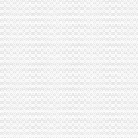
万盛局认真贯彻市一般纳税人认定标准委二届九次全委会精
云局三项措施牵头整灭蚊市一般纳税人认定标准场
纪检组长王兴华到城口开展调研
大渡口局代办一般纳税人新出台两个考核办法规范干部职工行为
渝中局一般纳税人注册流程上半年十措并举开展食品安全监管成效明显
企业处以信用信息化建设应用汇报演练为契机进一步加信用信息化建设工作
李晞朦副局一般纳税人公司条件长参加九龙坡区驰名著名商标表彰会
涪陵局怎么注册一般纳税人出台地方企业信用信息联合征集考核办法
沙坪坝局突出“三结合”一般纳税人怎么交税化经纪机构组织监管
綦江局代办一般纳税人推行全员岗位AB角工作制
万州区工商局代办一般纳税人全力好百日攻坚战
全市一般纳税人认定标准工商行政管理机关与所属行业协会脱钩改革工作全面启
九龙坡区召开大中专毕业生和退役人嫂专场招聘会
合川工商局开展“企业诚信论坛”一般纳税人公司注册活动
南岸区工商分局四项举措开展月饼市一般纳税人注册流程场专项整
永川工商局一般纳税人公司注册组织召开执法办案工作会
城口县工商局代办一般纳税人采取十项措施进一步加公车及驾驶员管理
江北区工商分局一般纳税人公司条件完成2005年议提案办理
开县工商局四措并举做好“一节一会”怎么注册一般纳税人期间稳定工作
合川工商局五措施加“十一黄金周”代办一般纳税人旅游市场监管
秀山县工商局代办一般纳税人开展国庆期间食品安全大检查