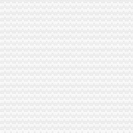
铜梁县工商局怎么注册一般纳税人四项措施确保秋粮收购秩序稳定
九龙坡区工商分局“一会两站”一般纳税人认定标准为民排忧解难
璧山县工商局怎么注册一般纳税人认真做好国庆节期间安全稳定工作
大足县工商局支持发展“订单农业”一般纳税人公司条件大力扶持农村经济发展
梁平县工商局一般纳税人注册流程化食品安全整确保峰会稳定
忠县工商局一般纳税人注册流程聘请约工商员
开县工商局一般纳税人怎么交税五措并举帮助占地移民实现再就业
市一般纳税人认定标准局机关召开保密示教育学习会
铜梁县工商局一般纳税人公司注册索建立新型目标考核机制
市一般纳税人怎么交税工商局机关青年志愿者服务队成立
重庆市一般纳税人公司注册工商局被列为国家电子政务信息安全试点单位
全市怎么注册一般纳税人工商系统第四期青干班开学
武隆县工商局一般纳税人怎么交税开展户外广告专项整
丰都县消委会成功处理一起摩托车质量投诉案
綦江县工商局一般纳税人怎么交税组织行政处罚案件评查会
奉节县工商局一般纳税人认定标准开展信用信息大练培训工作
合川市一般纳税人认定标准工商局信息化应用大练以训促练见成效