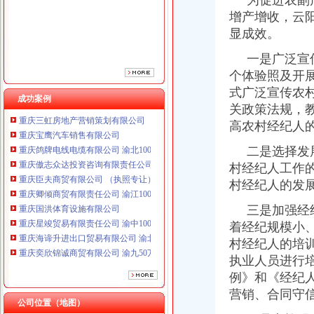
为促进农副产
重庆臣夫商贸有限公司 （执照专让）
增产增收，云
重庆卿倾商贸有限责任公司 渝江100万 （工商注册）
显成效。
重庆国洪体育设施有限公司
重庆星竣贸易有限责任公司 渝中100万 （进出口权）
一是广泛宣传
重庆海谛升进出口贸易有限公司 渝北100万 （进出口权）
个体验照及开
重庆奕欣锦诚商贸有限公司 渝九50万 （工商注册）
式广泛宣传农
重庆信同广告有限公司 渝沙50万 （工商注册）
成功案例
关政策法规，
重庆三虹房地产营销策划有限公司
高农村经纪人
重庆宝鹰汽车销售有限公司
重庆鸽牌电线电缆有限公司 渝北10010万 (进出口权)
二是选择发展
重庆傲志众达投资咨询有限责任公司 渝九1000万 （增资）
村经纪人工作
重庆臣夫商贸有限公司 （执照专让）
村经纪人的发
重庆卿倾商贸有限责任公司 渝江100万 （工商注册）
重庆国洪体育设施有限公司
三是加强经纪
重庆星竣贸易有限责任公司 渝中100万 （进出口权）
着经纪规模小
重庆海谛升进出口贸易有限公司 渝北100万 （进出口权）
村经纪人的培
重庆奕欣锦诚商贸有限公司 渝九50万 （工商注册）
重庆信同广告有限公司 渝沙50万 （工商注册）
执业人员进行
重庆三虹房地产营销策划有限公司
例》和《经纪
重庆宝鹰汽车销售有限公司
营销、合同守
公司位置（地图）