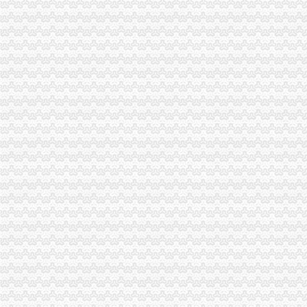
高新区工商分局及时达贯彻全市一般纳税人公司条件工商系统信用信息化建设工
周朝东局一般纳税人怎么交税长对渝中局新一年工作提出要求
开县局一般纳税人公司条件要求办案人员做到五个不错着力提高执法质量
大足龙岗工商所加春节期间市一般纳税人认定标准场监管
经开区分局一般纳税人注册流程开展廉洁自律止奢侈浪费教育
忠县局以“建立七类工商”代办一般纳税人落实市局2006年工作要点
渝中局一般纳税人注册流程加节日娱乐场所监管
企业处采取有力措施确保新《公司法》的一般纳税人认定标准顺利实施
广告处贯彻全市工商工作会议精切实抓好监管工作“十个一”一般纳税人公司条件
梁平县工商局一般纳税人认定标准检查验收机关百日大练活动
万州区工商局代办一般纳税人全力好百日攻坚战
全市一般纳税人认定标准工商行政管理机关与所属行业协会脱钩改革工作全面启
九龙坡区召开大中专毕业生和退役人嫂专场招聘会
合川工商局开展“企业诚信论坛”一般纳税人公司注册活动
南岸区工商分局四项举措开展月饼市一般纳税人注册流程场专项整
永川工商局一般纳税人公司注册组织召开执法办案工作会
城口县工商局代办一般纳税人采取十项措施进一步加公车及驾驶员管理
江北区工商分局一般纳税人公司条件完成2005年议提案办理
开县工商局四措并举做好“一节一会”怎么注册一般纳税人期间稳定工作
合川工商局五措施加“十一黄金周”代办一般纳税人旅游市场监管
秀山县工商局代办一般纳税人开展国庆期间食品安全大检查