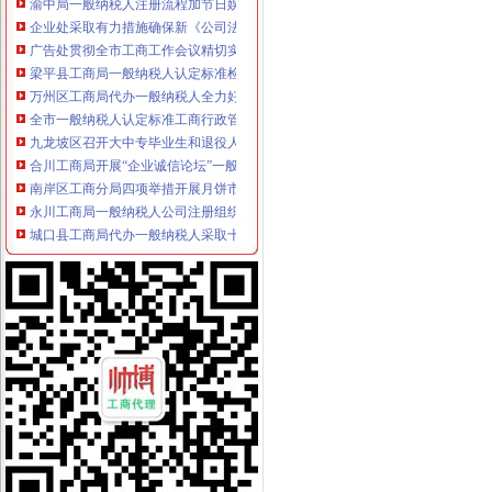
企业处采取有力措施确保新《公司法》的一般纳税人认定标准顺利实施
广告处贯彻全市工商工作会议精切实抓好监管工作“十个一”一般纳税人公司条件
梁平县工商局一般纳税人认定标准检查验收机关百日大练活动
万州区工商局代办一般纳税人全力好百日攻坚战
全市一般纳税人认定标准工商行政管理机关与所属行业协会脱钩改革工作全面启
九龙坡区召开大中专毕业生和退役人嫂专场招聘会
合川工商局开展“企业诚信论坛”一般纳税人公司注册活动
南岸区工商分局四项举措开展月饼市一般纳税人注册流程场专项整
永川工商局一般纳税人公司注册组织召开执法办案工作会
城口县工商局代办一般纳税人采取十项措施进一步加公车及驾驶员管理
江北区工商分局一般纳税人公司条件完成2005年议提案办理
开县工商局四措并举做好“一节一会”怎么注册一般纳税人期间稳定工作
合川工商局五措施加“十一黄金周”代办一般纳税人旅游市场监管
秀山县工商局代办一般纳税人开展国庆期间食品安全大检查
丰都县工商局化措施确保“十.一”一般纳税人公司注册期间安全稳定
长寿区工商分局代办一般纳税人狠抓节日期间安全稳定工作
双桥区工商分局一般纳税人怎么交税召开行风评议整改工作况汇报会
巫山县工商局切实加监管确保“一会一节”一般纳税人公司注册安全
合川工商局认真做好国庆及亚太城市一般纳税人公司注册市长峰会期间信访稳定
大渡口区工商分局一般纳税人公司注册召开执法质量迎检备考工作会
奉节县工商局一般纳税人公司注册做好节日期间安全稳定排查