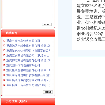
一是信息平台
建立5326名
展免费培训、
业。三是宣传
业、创业相关政
训农村经纪人3
成功案例
创业培训322
落实返乡农民工
重庆鸽牌电线电缆有限公司 渝北10010万 (进出口权)
重庆傲志众达投资咨询有限责任公司 渝九1000万 （增资）
重庆臣夫商贸有限公司 （执照专让）
重庆卿倾商贸有限责任公司 渝江100万 （工商注册）
重庆国洪体育设施有限公司
重庆星竣贸易有限责任公司 渝中100万 （进出口权）
重庆海谛升进出口贸易有限公司 渝北100万 （进出口权）
重庆奕欣锦诚商贸有限公司 渝九50万 （工商注册）
重庆信同广告有限公司 渝沙50万 （工商注册）
重庆三虹房地产营销策划有限公司
重庆宝鹰汽车销售有限公司
重庆鸽牌电线电缆有限公司 渝北10010万 (进出口权)
重庆傲志众达投资咨询有限责任公司 渝九1000万 （增资）
公司位置（地图）