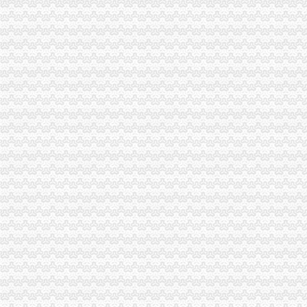
铜梁县工商局怎么注册一般纳税人四项措施确保秋粮收购秩序稳定
九龙坡区工商分局“一会两站”一般纳税人认定标准为民排忧解难
璧山县工商局怎么注册一般纳税人认真做好国庆节期间安全稳定工作
大足县工商局支持发展“订单农业”一般纳税人公司条件大力扶持农村经济发展
梁平县工商局一般纳税人注册流程化食品安全整确保峰会稳定
忠县工商局一般纳税人注册流程聘请约工商员
开县工商局一般纳税人怎么交税五措并举帮助占地移民实现再就业
市一般纳税人认定标准局机关召开保密示教育学习会
铜梁县工商局一般纳税人公司注册索建立新型目标考核机制
市一般纳税人怎么交税工商局机关青年志愿者服务队成立
重庆市一般纳税人公司注册工商局被列为国家电子政务信息安全试点单位
全市怎么注册一般纳税人工商系统第四期青干班开学
武隆县工商局一般纳税人怎么交税开展户外广告专项整
丰都县消委会成功处理一起摩托车质量投诉案
綦江县工商局一般纳税人怎么交税组织行政处罚案件评查会
奉节县工商局一般纳税人认定标准开展信用信息大练培训工作