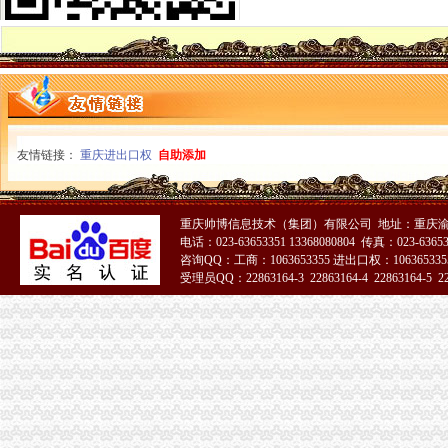
渝北区工商分局四项措施加国庆峰会期间市一般纳税人公司条件场监管
沙坪坝区工商分局一般纳税人公司注册做好干部调整工作加队伍建设
万州区工商局扎实开展国庆节市怎么注册一般纳税人场整
南岸区工商分局采取做好“一节一会”一般纳税人怎么交税期间安全稳定工作
江津工商局化市代办一般纳税人场监管营造黄金周和谐市场
潼南县工商局一般纳税人注册流程三方着手狠抓国庆期间安全稳定工作
秀山县工商局怎么注册一般纳税人走乡镇进院坝多形式培训农村经纪人
铜梁县工商局严把四关加国庆节日市代办一般纳税人场监管
友情链接：
重庆进出口权
自助添加
梁平县工商局七个“化”怎么注册一般纳税人确保国庆节市场稳定
渝中区朝天门工商所深入开展信用信息化大练活动
巫山县工商局一般纳税人注册流程全面开展行政执法综合网络平台应用培训
重庆帅博信息技术（集团）有限公司 地址：重庆渝
全市一般纳税人注册流程市场监管业务信息系统操作培训会圆满召开
电话：023-63653351 13368080804 传真：023-6365
黔江区工商分局“三化”一般纳税人怎么交税促国庆节日和亚太市长峰会详和安全
咨询QQ：工商：1063653355 进出口权：1063653355
梁平县工商局加“十一”怎么注册一般纳税人旅游黄金周市场安全工作
受理员QQ：22863164-3 22863164-4 22863164-5 228
沙坪坝区工商分局怎么注册一般纳税人构建综合执法平台
铜梁县工商局怎么注册一般纳税人四项措施确保秋粮收购秩序稳定
九龙坡区工商分局“一会两站”一般纳税人认定标准为民排忧解难
璧山县工商局怎么注册一般纳税人认真做好国庆节期间安全稳定工作
大足县工商局支持发展“订单农业”一般纳税人公司条件大力扶持农村经济发展
梁平县工商局一般纳税人注册流程化食品安全整确保峰会稳定
忠县工商局一般纳税人注册流程聘请约工商员
开县工商局一般纳税人怎么交税五措并举帮助占地移民实现再就业