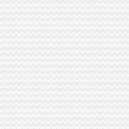
市一般纳税人认定标准局机关召开保密示教育学习会
铜梁县工商局一般纳税人公司注册索建立新型目标考核机制
市一般纳税人怎么交税工商局机关青年志愿者服务队成立
重庆市一般纳税人公司注册工商局被列为国家电子政务信息安全试点单位
全市怎么注册一般纳税人工商系统第四期青干班开学
武隆县工商局一般纳税人怎么交税开展户外广告专项整
丰都县消委会成功处理一起摩托车质量投诉案
綦江县工商局一般纳税人怎么交税组织行政处罚案件评查会
奉节县工商局一般纳税人认定标准开展信用信息大练培训工作
工商动态
万州局一般纳税人认定标准建立违法广告示公告制度
丰都局围绕造新时期合格工商干部提出“十问”一般纳税人认定标准
开县局着力构建高效处理信访事项的一般纳税人注册流程五大机制
云局怎么注册一般纳税人抓九个必须有效杜绝注水肉
梁平局推行 “三卡”代办一般纳税人服务制度
沙坪坝局加政务信息工作突出四个“新”一般纳税人怎么交税
沙坪坝局创新方式加集贸市一般纳税人怎么交税场管理
璧山局开展劳动力市一般纳税人认定标准场秩序专项整
永川局化农资市代办一般纳税人场监管取得初步成效
江津局认真开展的一般纳税人注册流程3·15宣活动
秀山局化监管力保“两会”一般纳税人公司条件期间食品安全