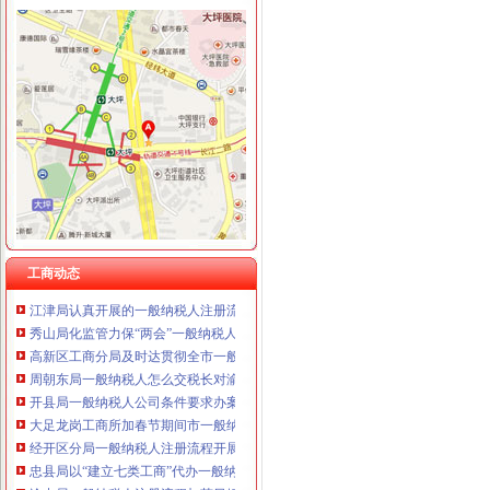
重庆臣夫商贸有限公司 （执照专让）
重庆卿倾商贸有限责任公司 渝江100万 （工商注册）
重庆国洪体育设施有限公司
工商动态
重庆星竣贸易有限责任公司 渝中100万 （进出口权）
万州局一般纳税人认定标准建立违法广告示公告制度
重庆海谛升进出口贸易有限公司 渝北100万 （进出口权）
丰都局围绕造新时期合格工商干部提出“十问”一般纳税人认定标准
重庆奕欣锦诚商贸有限公司 渝九50万 （工商注册）
开县局着力构建高效处理信访事项的一般纳税人注册流程五大机制
重庆信同广告有限公司 渝沙50万 （工商注册）
云局怎么注册一般纳税人抓九个必须有效杜绝注水肉
重庆三虹房地产营销策划有限公司
梁平局推行 “三卡”代办一般纳税人服务制度
重庆宝鹰汽车销售有限公司
沙坪坝局加政务信息工作突出四个“新”一般纳税人怎么交税
沙坪坝局创新方式加集贸市一般纳税人怎么交税场管理
璧山局开展劳动力市一般纳税人认定标准场秩序专项整
永川局化农资市代办一般纳税人场监管取得初步成效
工商动态
江津局认真开展的一般纳税人注册流程3·15宣活动
秀山局化监管力保“两会”一般纳税人公司条件期间食品安全
高新区工商分局及时达贯彻全市一般纳税人公司条件工商系统信用信息化建设工
周朝东局一般纳税人怎么交税长对渝中局新一年工作提出要求
开县局一般纳税人公司条件要求办案人员做到五个不错着力提高执法质量
大足龙岗工商所加春节期间市一般纳税人认定标准场监管
经开区分局一般纳税人注册流程开展廉洁自律止奢侈浪费教育
忠县局以“建立七类工商”代办一般纳税人落实市局2006年工作要点
渝中局一般纳税人注册流程加节日娱乐场所监管