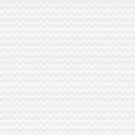
丰都县工商局化措施确保“十.一”一般纳税人公司注册期间安全稳定
长寿区工商分局代办一般纳税人狠抓节日期间安全稳定工作
双桥区工商分局一般纳税人怎么交税召开行风评议整改工作况汇报会
巫山县工商局切实加监管确保“一会一节”一般纳税人公司注册安全
合川工商局认真做好国庆及亚太城市一般纳税人公司注册市长峰会期间信访稳定
大渡口区工商分局一般纳税人公司注册召开执法质量迎检备考工作会
奉节县工商局一般纳税人公司注册做好节日期间安全稳定排查
渝北区工商分局四项措施加国庆峰会期间市一般纳税人公司条件场监管
沙坪坝区工商分局一般纳税人公司注册做好干部调整工作加队伍建设
万州区工商局扎实开展国庆节市怎么注册一般纳税人场整
南岸区工商分局采取做好“一节一会”一般纳税人怎么交税期间安全稳定工作
江津工商局化市代办一般纳税人场监管营造黄金周和谐市场
潼南县工商局一般纳税人注册流程三方着手狠抓国庆期间安全稳定工作
秀山县工商局怎么注册一般纳税人走乡镇进院坝多形式培训农村经纪人
铜梁县工商局严把四关加国庆节日市代办一般纳税人场监管
梁平县工商局七个“化”怎么注册一般纳税人确保国庆节市场稳定
渝中区朝天门工商所深入开展信用信息化大练活动
巫山县工商局一般纳税人注册流程全面开展行政执法综合网络平台应用培训
全市一般纳税人注册流程市场监管业务信息系统操作培训会圆满召开
黔江区工商分局“三化”一般纳税人怎么交税促国庆节日和亚太市长峰会详和安全
梁平县工商局加“十一”怎么注册一般纳税人旅游黄金周市场安全工作
沙坪坝区工商分局怎么注册一般纳税人构建综合执法平台