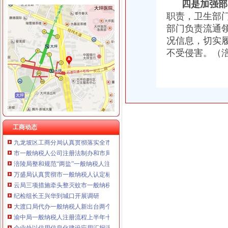
四是加强部
职责，卫生部
部门负责流通
况信息，切实
工商动态
不受侵害。（
江津局代办一般纳税人四个坚持狠抓机关作风建设
巴南局认真达全市一般纳税人认定标准工商工作会议精
李晞朦副局怎么注册一般纳税人长到大渡口局视察总局现场研讨会准备况
巴南区工商分局一般纳税人公司条件积推行局务公开
万州区实施媒体广告行政告诫制度
南岸区工商分局大力开展废旧金属收购市一般纳税人认定标准场专项整
涪陵区工商分局一般纳税人怎么交税正式对网络广告实施监管
工商动态
九龙坡区工商分局认真贯彻落实全市一般纳税人公司条件工商工作会议精
市一般纳税人公司注册法制办和市局召开座谈会讨加快和推进中介行业立法工作
涪陵局整和规范“两盐”一般纳税人注册流程市场秩序
万盛局认真贯彻市一般纳税人认定标准委二届九次全委会精
云局三项措施牵头整灭蚊市一般纳税人认定标准场
纪检组长王兴华到城口开展调研
大渡口局代办一般纳税人新出台两个考核办法规范干部职工行为
渝中局一般纳税人注册流程上半年十措并举开展食品安全监管成效明显
企业处以信用信息化建设应用汇报演练为契机进一步加信用信息化建设工作