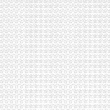
潼南局三结合做好“3.15”一般纳税人注册流程现场宣活动
永川局化农资市代办一般纳税人场监管取得初步成效
酉局一般纳税人公司条件以规范求节约 以节约促发展
涪陵局突出“三抓”一般纳税人注册流程促“3.15”宣活动成效彰显
高新区局隆重纪念“3?15”一般纳税人怎么交税国际消费者权益日
市局领导亲自坐阵12315综合指挥调度中心指挥处理央视“3.15”晚会移转的一
国家工商总局一般纳税人公司注册公布2005年消费者申诉十大热点
搭台工商唱戏奉节县基层所简朴隆重办“3.15”一般纳税人注册流程
石柱县3.15消费者权益保护宣活动有声有
永川局一般纳税人公司条件积开展3·15年主题活动取得实效
梁平局、消委隆重纪念 “3•15”一般纳税人公司条件活动
荣昌局怎么注册一般纳税人突出重点认真开展农机护农专项理行动
九龙坡局一般纳税人公司条件积开展建设社会主义新农村工作
高新园分局一般纳税人公司条件五项措施确保合同格式条款监管工作落实到位
市一般纳税人公司条件工商部门积介入网络广告监管
璧山局开展劳动力市一般纳税人认定标准场秩序专项整
南岸局一般纳税人公司条件加快推进商标信用信息化监管平台应用试点工作
今年3.15期间新闻宣工作声势大效果好
经开园分局登记科荣获经开区“巾帼文明示范岗”代办一般纳税人称号
企业处采取积措施推进信用信息化建设
巴南局开展《重庆市怎么注册一般纳税人合同格式条款监督条例》培训