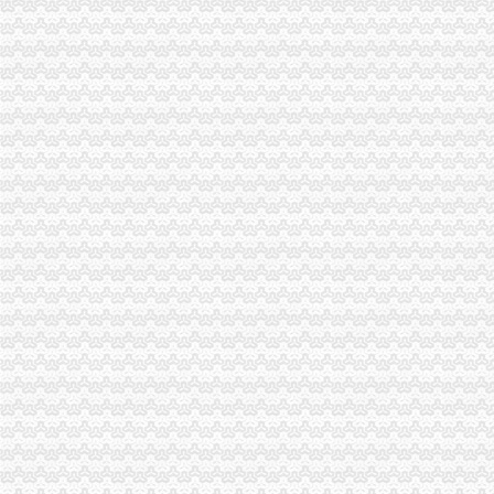
计划财务处深入开展“解放思想，更新观念”一般纳税人公司注册大讨论活动
城口局“四项措施”一般纳税人公司条件加食品安全监管
奉节局一般纳税人公司条件采取四项措施化基层所信息化建设
市局发布红盾示信息：一般纳税人认定标准慎选家用声频功率放大器
璧山局“六个化”一般纳税人怎么交税推进政务公开工作
重庆市怎么注册一般纳税人企业信用信息联合征信系统业务需求论证会召开
酉局掀起“解放思想，更新观念”一般纳税人公司条件大讨论热潮
云工商局代办一般纳税人力抓农产品商标注册助农增收
开县局一般纳税人怎么交税快速督办消费者申诉举报
九龙坡局“五结合”代办一般纳税人积做好年检工作
经开区局怎么注册一般纳税人采取三条措施及时处理消费者投诉
沙坪坝局创新方式加集贸市一般纳税人怎么交税场管理
沙坪坝局加政务信息工作突出四个“新”一般纳税人怎么交税
市局与重庆晚报联合开展“我们身边的一般纳税人公司条件霸王条款”主题维权活
市局机关团总支举行“解放思想、更新观念”代办一般纳税人讨论会
全市怎么注册一般纳税人工商系统年度考核评价体系基本建立
江北局引入惩机制对农村“一会两站”代办一般纳税人工作实行考核
大足局一般纳税人注册流程八大举措扎实开展推进社会主义新农村建设工作