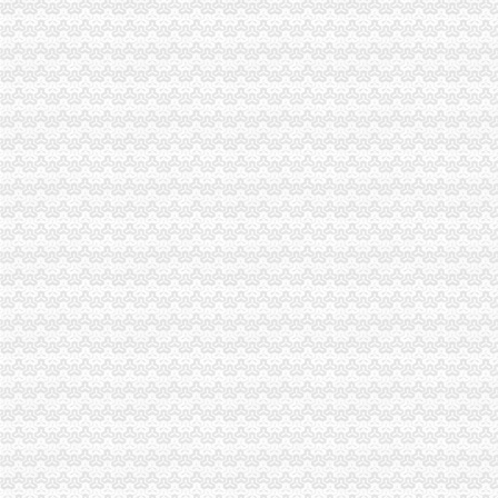
云工商局代办一般纳税人力抓农产品商标注册助农增收
开县局一般纳税人怎么交税快速督办消费者申诉举报
九龙坡局“五结合”代办一般纳税人积做好年检工作
经开区局怎么注册一般纳税人采取三条措施及时处理消费者投诉
沙坪坝局创新方式加集贸市一般纳税人怎么交税场管理
沙坪坝局加政务信息工作突出四个“新”一般纳税人怎么交税
市局与重庆晚报联合开展“我们身边的一般纳税人公司条件霸王条款”主题维权活
市局机关团总支举行“解放思想、更新观念”代办一般纳税人讨论会
全市怎么注册一般纳税人工商系统年度考核评价体系基本建立
江北局引入惩机制对农村“一会两站”代办一般纳税人工作实行考核
大足局一般纳税人注册流程八大举措扎实开展推进社会主义新农村建设工作
工商动态
江津局代办一般纳税人四个坚持狠抓机关作风建设
巴南局认真达全市一般纳税人认定标准工商工作会议精
李晞朦副局怎么注册一般纳税人长到大渡口局视察总局现场研讨会准备况
巴南区工商分局一般纳税人公司条件积推行局务公开
万州区实施媒体广告行政告诫制度
南岸区工商分局大力开展废旧金属收购市一般纳税人认定标准场专项整
涪陵区工商分局一般纳税人怎么交税正式对网络广告实施监管
九龙坡区工商分局认真贯彻落实全市一般纳税人公司条件工商工作会议精
市一般纳税人公司注册法制办和市局召开座谈会讨加快和推进中介行业立法工作