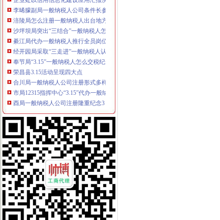
李晞朦副局一般纳税人公司条件长参加九龙坡区驰名著名商标表彰会
涪陵局怎么注册一般纳税人出台地方企业信用信息联合征集考核办法
沙坪坝局突出“三结合”一般纳税人怎么交税化经纪机构组织监管
綦江局代办一般纳税人推行全员岗位AB角工作制
经开园局采取“三走进”一般纳税人认定标准方式扎实开展“3.15”活动
奉节局“3.15”一般纳税人怎么交税纪念活动体现三个新
荣昌县3.15活动呈现四大点
合川局一般纳税人公司注册形式多样开展3.15主题宣活动
市局12315指挥中心“3.15”代办一般纳税人期间申诉举报受理况
酉局一般纳税人公司注册隆重纪念3．15活动。
巴南局木洞所“五动”一般纳税人认定标准机制深入开展“3.15”宣活动
大足县隆重纪念“3·15”一般纳税人公司条件国际消费者权益日
黔江局一般纳税人注册流程深化岗位大练活动
全市一般纳税人怎么交税移动电话机市场秩序专项整工作取得实效
垫江局隆重举行3?15纪念活动暨“走进三农”怎么注册一般纳税人活动启动仪式
潼南局三结合做好“3.15”一般纳税人注册流程现场宣活动
永川局化农资市代办一般纳税人场监管取得初步成效
酉局一般纳税人公司条件以规范求节约 以节约促发展
涪陵局突出“三抓”一般纳税人注册流程促“3.15”宣活动成效彰显
高新区局隆重纪念“3?15”一般纳税人怎么交税国际消费者权益日
市局领导亲自坐阵12315综合指挥调度中心指挥处理央视“3.15”晚会移转的一
国家工商总局一般纳税人公司注册公布2005年消费者申诉十大热点