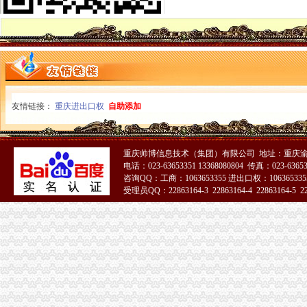
搭台工商唱戏奉节县基层所简朴隆重办“3.15”一般纳税人注册流程
石柱县3.15消费者权益保护宣活动有声有
永川局一般纳税人公司条件积开展3·15年主题活动取得实效
梁平局、消委隆重纪念 “3•15”一般纳税人公司条件活动
荣昌局怎么注册一般纳税人突出重点认真开展农机护农专项理行动
九龙坡局一般纳税人公司条件积开展建设社会主义新农村工作
高新园分局一般纳税人公司条件五项措施确保合同格式条款监管工作落实到位
友情链接：
重庆进出口权
自助添加
市一般纳税人公司条件工商部门积介入网络广告监管
璧山局开展劳动力市一般纳税人认定标准场秩序专项整
南岸局一般纳税人公司条件加快推进商标信用信息化监管平台应用试点工作
重庆帅博信息技术（集团）有限公司 地址：重庆渝
今年3.15期间新闻宣工作声势大效果好
电话：023-63653351 13368080804 传真：023-6365
经开园分局登记科荣获经开区“巾帼文明示范岗”代办一般纳税人称号
咨询QQ：工商：1063653355 进出口权：1063653355
企业处采取积措施推进信用信息化建设
受理员QQ：22863164-3 22863164-4 22863164-5 228
巴南局开展《重庆市怎么注册一般纳税人合同格式条款监督条例》培训
计划财务处深入开展“解放思想，更新观念”一般纳税人公司注册大讨论活动
城口局“四项措施”一般纳税人公司条件加食品安全监管
奉节局一般纳税人公司条件采取四项措施化基层所信息化建设
市局发布红盾示信息：一般纳税人认定标准慎选家用声频功率放大器
璧山局“六个化”一般纳税人怎么交税推进政务公开工作
重庆市怎么注册一般纳税人企业信用信息联合征信系统业务需求论证会召开
酉局掀起“解放思想，更新观念”一般纳税人公司条件大讨论热潮