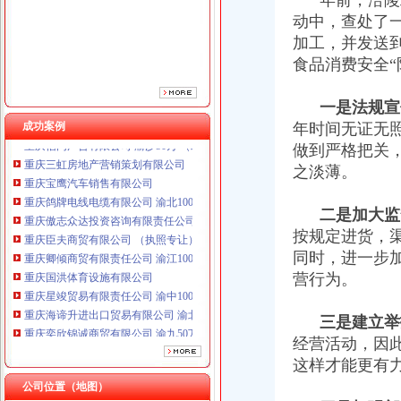
年前，涪陵工
重庆臣夫商贸有限公司 （执照专让）
动中，查处了
重庆卿倾商贸有限责任公司 渝江100万 （工商注册）
加工，并发送
重庆国洪体育设施有限公司
食品消费安全“
重庆星竣贸易有限责任公司 渝中100万 （进出口权）
重庆海谛升进出口贸易有限公司 渝北100万 （进出口权）
一是法规宣
重庆奕欣锦诚商贸有限公司 渝九50万 （工商注册）
成功案例
年时间无证无
重庆信同广告有限公司 渝沙50万 （工商注册）
做到严格把关
重庆三虹房地产营销策划有限公司
重庆宝鹰汽车销售有限公司
之淡薄。
重庆鸽牌电线电缆有限公司 渝北10010万 (进出口权)
重庆傲志众达投资咨询有限责任公司 渝九1000万 （增资）
二是加大监
重庆臣夫商贸有限公司 （执照专让）
按规定进货，
重庆卿倾商贸有限责任公司 渝江100万 （工商注册）
同时，进一步
重庆国洪体育设施有限公司
营行为。
重庆星竣贸易有限责任公司 渝中100万 （进出口权）
重庆海谛升进出口贸易有限公司 渝北100万 （进出口权）
重庆奕欣锦诚商贸有限公司 渝九50万 （工商注册）
三是建立举
重庆信同广告有限公司 渝沙50万 （工商注册）
经营活动，因
重庆三虹房地产营销策划有限公司
这样才能更有
重庆宝鹰汽车销售有限公司
公司位置（地图）