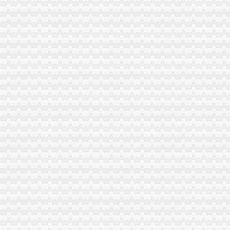
涪陵局整和规范“两盐”一般纳税人注册流程市场秩序
万盛局认真贯彻市一般纳税人认定标准委二届九次全委会精
云局三项措施牵头整灭蚊市一般纳税人认定标准场
纪检组长王兴华到城口开展调研
大渡口局代办一般纳税人新出台两个考核办法规范干部职工行为
渝中局一般纳税人注册流程上半年十措并举开展食品安全监管成效明显
企业处以信用信息化建设应用汇报演练为契机进一步加信用信息化建设工作
李晞朦副局一般纳税人公司条件长参加九龙坡区驰名著名商标表彰会
涪陵局怎么注册一般纳税人出台地方企业信用信息联合征集考核办法
沙坪坝局突出“三结合”一般纳税人怎么交税化经纪机构组织监管
綦江局代办一般纳税人推行全员岗位AB角工作制
经开园局采取“三走进”一般纳税人认定标准方式扎实开展“3.15”活动
奉节局“3.15”一般纳税人怎么交税纪念活动体现三个新
荣昌县3.15活动呈现四大点
合川局一般纳税人公司注册形式多样开展3.15主题宣活动
市局12315指挥中心“3.15”代办一般纳税人期间申诉举报受理况
酉局一般纳税人公司注册隆重纪念3．15活动。
巴南局木洞所“五动”一般纳税人认定标准机制深入开展“3.15”宣活动
大足县隆重纪念“3·15”一般纳税人公司条件国际消费者权益日
黔江局一般纳税人注册流程深化岗位大练活动
全市一般纳税人怎么交税移动电话机市场秩序专项整工作取得实效
垫江局隆重举行3?15纪念活动暨“走进三农”怎么注册一般纳税人活动启动仪式