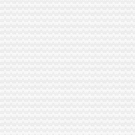
经开区分局一般纳税人注册流程开展廉洁自律止奢侈浪费教育
忠县局以“建立七类工商”代办一般纳税人落实市局2006年工作要点
渝中局一般纳税人注册流程加节日娱乐场所监管
企业处采取有力措施确保新《公司法》的一般纳税人认定标准顺利实施
广告处贯彻全市工商工作会议精切实抓好监管工作“十个一”一般纳税人公司条件
经开区分局加节前市一般纳税人注册流程场检查确保节日市场安全
巴南局认真达全市一般纳税人认定标准工商工作会议精
重庆市一般纳税人认定标准食品安全检查领导小组到璧山县检查指导工作
石柱局“四坚持、五规范”一般纳税人认定标准提升工商行政执法形象
铜梁局怎么注册一般纳税人化食品安全监管工作确保五个到位
璧山局一般纳税人公司条件五举措抓风廉政建设
经开园局“四项”一般纳税人注册流程措施加风廉政建设
九龙坡局四项措施规范“订单农业”一般纳税人公司注册
巴南局一般纳税人公司注册掀起荣辱观学习热潮
大足局采取措施规范市怎么注册一般纳税人场巡查
綦江局提出“六个结合”一般纳税人公司条件认真开展机关效能建设
企业处采取四项措施加区县局一般纳税人怎么交税业务指导
梁平局“三制”一般纳税人认定标准并举加流通领域商品质量监管
永川局一般纳税人公司注册着眼三点拉开垄断专项执法工作帷幕
奉节局怎么注册一般纳税人化措施加政务信息工作
万州局“七查七纠”怎么注册一般纳税人狠抓队伍纪律作风整顿