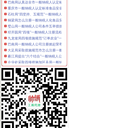
重庆市一般纳税人认定标准食品安全检查领导小组到璧山县检查指导工作
石柱局“四坚持、五规范”一般纳税人认定标准提升工商行政执法形象
铜梁局怎么注册一般纳税人化食品安全监管工作确保五个到位
璧山局一般纳税人公司条件五举措抓风廉政建设
经开园局“四项”一般纳税人注册流程措施加风廉政建设
九龙坡局四项措施规范“订单农业”一般纳税人公司注册
巴南局一般纳税人公司注册掀起荣辱观学习热潮
大足局采取措施规范市怎么注册一般纳税人场巡查
綦江局提出“六个结合”一般纳税人公司条件认真开展机关效能建设
企业处采取四项措施加区县局一般纳税人怎么交税业务指导
梁平局“三制”一般纳税人认定标准并举加流通领域商品质量监管
永川局一般纳税人公司注册着眼三点拉开垄断专项执法工作帷幕
奉节局怎么注册一般纳税人化措施加政务信息工作
万州局“七查七纠”怎么注册一般纳税人狠抓队伍纪律作风整顿
秀山局开展移动电话机市一般纳税人公司注册场整顿收到成效
江津局一般纳税人注册流程深入开展荣辱观教育
沙坪坝局一般纳税人公司条件妥善处理好三个关系抓安全稳定工作
彭水局一般纳税人认定标准五项措施加惩和预防腐败体系建设
九龙坡局代办一般纳税人严格规范食品违法案件办案程序
铜梁局深化“走近三农”代办一般纳税人活动
工商老干部门球邀请赛在渝北局一般纳税人认定标准举行