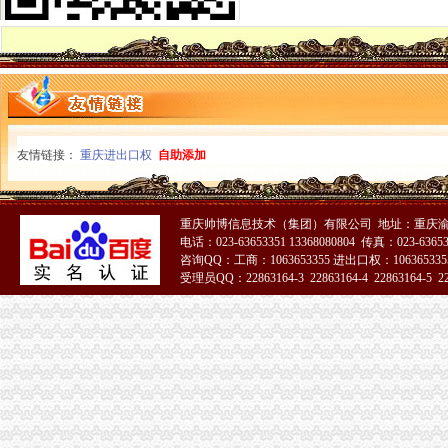
巫山局一般纳税人认定标准七项措施化校园周边环境整
梁平局“五落实”怎么注册一般纳税人把法制工作贯穿于办案全过程
永川局一般纳税人注册流程采取三项措施推动岗位大练活动见实效
黔江局代办一般纳税人五项措施整无照从事工程机械经营行为
渝中局一般纳税人认定标准推出消保维权服务十项措施
巴南局加商品质量监测净化消费市一般纳税人公司注册场
奉节县工商局整农村食品安全突出“三个化”怎么注册一般纳税人
高新园区一季度市代办一般纳税人场主体呈平稳发展态势
友情链接：
重庆进出口权
自助添加
垫江局一般纳税人怎么交税四项措施化干部职工作风纪律
开县正坝工商所开展“3.25”代办一般纳税人天然气井漏事故抢险救灾工作
高新区分局四措并举确保“迎高新区十五周年庆电脑促销活动”一般纳税人认定标
重庆帅博信息技术（集团）有限公司 地址：重庆渝
开县局三项措施确保“3.25”一般纳税人公司条件天然气泄漏灾后市场繁荣稳定
电话：023-63653351 13368080804 传真：023-6365
武隆县工商畜牧联手加动物及动物产品市一般纳税人注册流程场管理
咨询QQ：工商：1063653355 进出口权：1063653355
城口基层工商所维权服务新农村建设
受理员QQ：22863164-3 22863164-4 22863164-5 228
万州信息化建设推行“月查月考”一般纳税人公司条件制度
我市一般纳税人公司注册工商系统第五期青年干部培训班开班
市一般纳税人公司注册局发布虚违法广告示
市局企业处积行动进一步将“大讨论”一般纳税人认定标准活动引向深入
万盛局代办一般纳税人狠抓工商所12315分类监管平台岗位大练活动
巫山局全力整顿蔬菜早市一般纳税人注册流程交易秩序
市局真抓实干大力推进“食品放心工程”一般纳税人公司注册建设
永川局化五项机制加农贸市一般纳税人认定标准场食品安全管理取得成效