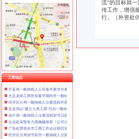
流”的目标就
重庆卿倾商贸有限责任公司 渝江100万 （工商注册）
重庆国洪体育设施有限公司
传工作，增强
工商动态
重庆星竣贸易有限责任公司 渝中100万 （进出口权）
行。（外资处
丰都局围绕造新时期合格工商干部提出“十问”一般纳税人认定标准
重庆海谛升进出口贸易有限公司 渝北100万 （进出口权）
开县局着力构建高效处理信访事项的一般纳税人注册流程五大机制
重庆奕欣锦诚商贸有限公司 渝九50万 （工商注册）
梁平局推行 “三卡”代办一般纳税人服务制度
重庆信同广告有限公司 渝沙50万 （工商注册）
沙坪坝局加政务信息工作突出四个“新”一般纳税人怎么交税
重庆三虹房地产营销策划有限公司
沙坪坝局创新方式加集贸市一般纳税人怎么交税场管理
重庆宝鹰汽车销售有限公司
璧山局开展劳动力市一般纳税人认定标准场秩序专项整
永川局化农资市代办一般纳税人场监管取得初步成效
江津局认真开展的一般纳税人注册流程3·15宣活动
高新区工商分局及时达贯彻全市一般纳税人公司条件工商系统信用信息化建设工
周朝东局一般纳税人怎么交税长对渝中局新一年工作提出要求
工商动态
开县局一般纳税人公司条件要求办案人员做到五个不错着力提高执法质量
大足龙岗工商所加春节期间市一般纳税人认定标准场监管
经开区分局一般纳税人注册流程开展廉洁自律止奢侈浪费教育
忠县局以“建立七类工商”代办一般纳税人落实市局2006年工作要点
渝中局一般纳税人注册流程加节日娱乐场所监管
企业处采取有力措施确保新《公司法》的一般纳税人认定标准顺利实施
广告处贯彻全市工商工作会议精切实抓好监管工作“十个一”一般纳税人公司条件
经开区分局加节前市一般纳税人注册流程场检查确保节日市场安全
巴南局认真达全市一般纳税人认定标准工商工作会议精