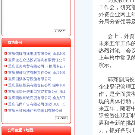
为贯彻全市工
工作会，研究部
外资企业网上
分局分管领导
会上，外资处
成功案例
未来五年工作
重庆鸽牌电线电缆有限公司 渝北10010万 (进出口权)
热烈讨论。会议
重庆傲志众达投资咨询有限责任公司 渝九1000万 （增资）
上年检中常见
重庆臣夫商贸有限公司 （执照专让）
演示。
重庆卿倾商贸有限责任公司 渝江100万 （工商注册）
重庆国洪体育设施有限公司
郭翔副局长到
重庆星竣贸易有限责任公司 渝中100万 （进出口权）
企业登记管理工
重庆海谛升进出口贸易有限公司 渝北100万 （进出口权）
重庆奕欣锦诚商贸有限公司 渝九50万 （工商注册）
作，是全面贯
重庆信同广告有限公司 渝沙50万 （工商注册）
现的具体行动
重庆三虹房地产营销策划有限公司
来五年，随着
重庆宝鹰汽车销售有限公司
际投资出现新
重庆鸽牌电线电缆有限公司 渝北10010万 (进出口权)
遇和全新的挑
重庆傲志众达投资咨询有限责任公司 渝九1000万 （增资）
力，抓好各项
公司位置（地图）
重庆臣夫商贸有限公司 （执照专让）