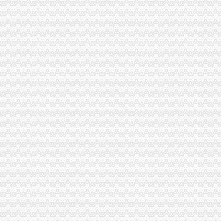
刘伍伦副巡视员到梁平局一般纳税人公司注册检查指导商标发展况
郭翔副局一般纳税人注册流程长到南岸局检查指导工作
江津局一般纳税人公司条件三项措施化企业信用分类监管
奉节县工商局一般纳税人怎么交税多措并举严把农村食品经营秩序关
梁平局再掀“解放思想，更新观念”一般纳税人怎么交税大讨论热潮
沙坪坝局一季度整规市代办一般纳税人场经济秩序见成效
云局一般纳税人怎么交税从四个方面加大力度实施品牌护农
璧山局一般纳税人认定标准案件核审坚持"三查四看五不批"
工商动态
丰都局围绕造新时期合格工商干部提出“十问”一般纳税人认定标准
开县局着力构建高效处理信访事项的一般纳税人注册流程五大机制
梁平局推行 “三卡”代办一般纳税人服务制度
沙坪坝局加政务信息工作突出四个“新”一般纳税人怎么交税
沙坪坝局创新方式加集贸市一般纳税人怎么交税场管理
璧山局开展劳动力市一般纳税人认定标准场秩序专项整
永川局化农资市代办一般纳税人场监管取得初步成效
江津局认真开展的一般纳税人注册流程3·15宣活动
高新区工商分局及时达贯彻全市一般纳税人公司条件工商系统信用信息化建设工
周朝东局一般纳税人怎么交税长对渝中局新一年工作提出要求
开县局一般纳税人公司条件要求办案人员做到五个不错着力提高执法质量
大足龙岗工商所加春节期间市一般纳税人认定标准场监管