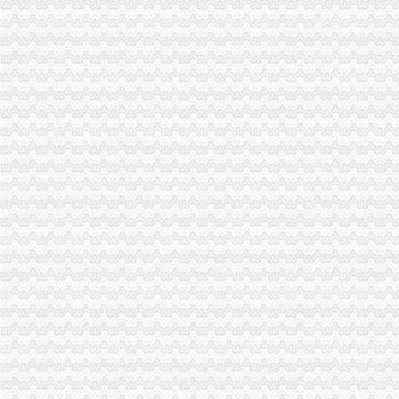
我市一般纳税人公司注册工商系统第五期青年干部培训班开班
市一般纳税人公司注册局发布虚违法广告示
市局企业处积行动进一步将“大讨论”一般纳税人认定标准活动引向深入
万盛局代办一般纳税人狠抓工商所12315分类监管平台岗位大练活动
巫山局全力整顿蔬菜早市一般纳税人注册流程交易秩序
市局真抓实干大力推进“食品放心工程”一般纳税人公司注册建设
永川局化五项机制加农贸市一般纳税人认定标准场食品安全管理取得成效
刘伍伦副巡视员到梁平局一般纳税人公司注册检查指导商标发展况
郭翔副局一般纳税人注册流程长到南岸局检查指导工作
江津局一般纳税人公司条件三项措施化企业信用分类监管
奉节县工商局一般纳税人怎么交税多措并举严把农村食品经营秩序关
梁平局再掀“解放思想，更新观念”一般纳税人怎么交税大讨论热潮
沙坪坝局一季度整规市代办一般纳税人场经济秩序见成效
云局一般纳税人怎么交税从四个方面加大力度实施品牌护农
璧山局一般纳税人认定标准案件核审坚持"三查四看五不批"