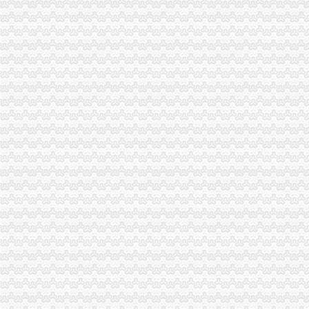
秀山局开展移动电话机市一般纳税人公司注册场整顿收到成效
江津局一般纳税人注册流程深入开展荣辱观教育
沙坪坝局一般纳税人公司条件妥善处理好三个关系抓安全稳定工作
彭水局一般纳税人认定标准五项措施加惩和预防腐败体系建设
九龙坡局代办一般纳税人严格规范食品违法案件办案程序
铜梁局深化“走近三农”代办一般纳税人活动
工商老干部门球邀请赛在渝北局一般纳税人认定标准举行
巫山局一般纳税人认定标准七项措施化校园周边环境整
梁平局“五落实”怎么注册一般纳税人把法制工作贯穿于办案全过程
永川局一般纳税人注册流程采取三项措施推动岗位大练活动见实效
黔江局代办一般纳税人五项措施整无照从事工程机械经营行为
渝中局一般纳税人认定标准推出消保维权服务十项措施
巴南局加商品质量监测净化消费市一般纳税人公司注册场
奉节县工商局整农村食品安全突出“三个化”怎么注册一般纳税人
高新园区一季度市代办一般纳税人场主体呈平稳发展态势
垫江局一般纳税人怎么交税四项措施化干部职工作风纪律
开县正坝工商所开展“3.25”代办一般纳税人天然气井漏事故抢险救灾工作
高新区分局四措并举确保“迎高新区十五周年庆电脑促销活动”一般纳税人认定标
开县局三项措施确保“3.25”一般纳税人公司条件天然气泄漏灾后市场繁荣稳定
武隆县工商畜牧联手加动物及动物产品市一般纳税人注册流程场管理
城口基层工商所维权服务新农村建设
万州信息化建设推行“月查月考”一般纳税人公司条件制度