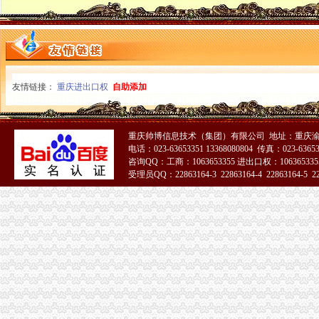
北碚局抓好四个结合将“解放思想、更新观念”一般纳税人认定标准大讨论引向深
市局办公室要求围绕“增直辖意识，服务工作大局”一般纳税人注册流程深入开展
秀山局要求干部职工立足职能践行“八荣八耻”一般纳税人公司条件
渝中局一般纳税人注册流程基层所以大讨论为契机实现工作新突破
忠县局突出“四抓”一般纳税人公司注册深入开展大讨论
友情链接：
重庆进出口权
自助添加
工商动态
江津局代办一般纳税人四个坚持狠抓机关作风建设
巴南局认真达全市一般纳税人认定标准工商工作会议精
李晞朦副局怎么注册一般纳税人长到大渡口局视察总局现场研讨会准备况
重庆帅博信息技术（集团）有限公司 地址：重庆渝
巴南区工商分局一般纳税人公司条件积推行局务公开
电话：023-63653351 13368080804 传真：023-6365
咨询QQ：工商：1063653355 进出口权：1063653355
万州区实施媒体广告行政告诫制度
受理员QQ：22863164-3 22863164-4 22863164-5 228
南岸区工商分局大力开展废旧金属收购市一般纳税人认定标准场专项整
九龙坡区工商分局认真贯彻落实全市一般纳税人公司条件工商工作会议精
市一般纳税人公司注册法制办和市局召开座谈会讨加快和推进中介行业立法工作
涪陵局整和规范“两盐”一般纳税人注册流程市场秩序
万盛局认真贯彻市一般纳税人认定标准委二届九次全委会精
云局三项措施牵头整灭蚊市一般纳税人认定标准场
纪检组长王兴华到城口开展调研
大渡口局代办一般纳税人新出台两个考核办法规范干部职工行为
渝中局一般纳税人注册流程上半年十措并举开展食品安全监管成效明显
企业处以信用信息化建设应用汇报演练为契机进一步加信用信息化建设工作