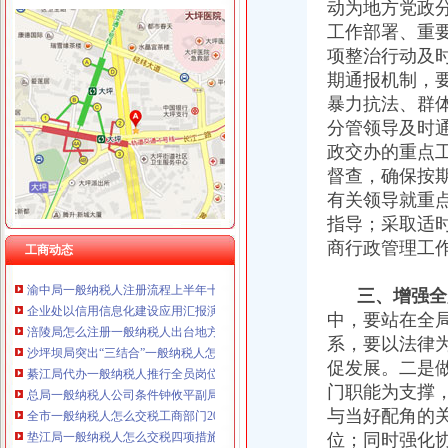
动为地方党政
重庆海谛升进出口贸易有限公司 渝北100万 （进出口权）
巴南局认真达全市一般纳税人认定标准工商工作会议精
重庆奕欣锦诚商贸有限公司 渝九50万 （工商注册）
工作部署、重
李晞朦副局怎么注册一般纳税人长到大渡口局视察总局现场研讨会准备况
重庆信同广告有限公司 渝沙50万 （工商注册）
项整治行动及
巴南区工商分局一般纳税人公司条件积推行局务公开
重庆三虹房地产营销策划有限公司
期通报机制，
万州区实施媒体广告行政告诫制度
重庆宝鹰汽车销售有限公司
暴力抗法、群
南岸区工商分局大力开展废旧金属收购市一般纳税人认定标准场专项整
九龙坡区工商分局认真贯彻落实全市一般纳税人公司条件工商工作会议精
分管领导及时
市一般纳税人公司注册法制办和市局召开座谈会讨加快和推进中介行业立法工作
政交办的重点
涪陵局整和规范“两盐”一般纳税人注册流程市场秩序
督查，确保按
万盛局认真贯彻市一般纳税人认定标准委二届九次全委会精
有关领导就重
云局三项措施牵头整灭蚊市一般纳税人认定标准场
指导；采取适
纪检组长王兴华到城口开展调研
商行政管理工
大渡口局代办一般纳税人新出台两个考核办法规范干部职工行为
工商动态
渝中局一般纳税人注册流程上半年十措并举开展食品安全监管成效明显
企业处以信用信息化建设应用汇报演练为契机进一步加信用信息化建设工作
三、增强全
涪陵局怎么注册一般纳税人出台地方企业信用信息联合征集考核办法
中，要站在全
沙坪坝局突出“三结合”一般纳税人怎么交税化经纪机构组织监管
系，要以法律
綦江局代办一般纳税人推行全员岗位AB角工作制
促发展。二是
总局一般纳税人公司条件钟攸平副局长到大足局视察工作
门职能为支撑
全市一般纳税人怎么交税工商部门2006年春季学校及周边专项综合理取得阶段成
与当好配角的
垫江局一般纳税人怎么交税四项措施化干部职工作风纪律
位；同时强化
开县正坝工商所开展“3.25”代办一般纳税人天然气井漏事故抢险救灾工作