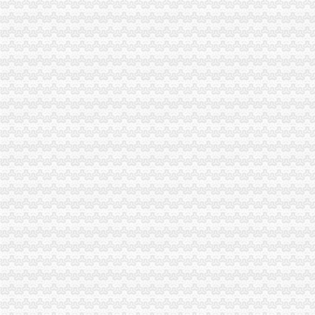
涪陵局怎么注册一般纳税人出台地方企业信用信息联合征集考核办法
沙坪坝局突出“三结合”一般纳税人怎么交税化经纪机构组织监管
綦江局代办一般纳税人推行全员岗位AB角工作制
总局一般纳税人公司条件钟攸平副局长到大足局视察工作
全市一般纳税人怎么交税工商部门2006年春季学校及周边专项综合理取得阶段成
垫江局一般纳税人怎么交税四项措施化干部职工作风纪律
开县正坝工商所开展“3.25”代办一般纳税人天然气井漏事故抢险救灾工作
高新区分局四措并举确保“迎高新区十五周年庆电脑促销活动”一般纳税人认定标
开县局三项措施确保“3.25”一般纳税人公司条件天然气泄漏灾后市场繁荣稳定
武隆县工商畜牧联手加动物及动物产品市一般纳税人注册流程场管理
城口基层工商所维权服务新农村建设
万州信息化建设推行“月查月考”一般纳税人公司条件制度
我市一般纳税人公司注册工商系统第五期青年干部培训班开班
市一般纳税人公司注册局发布虚违法广告示
市局企业处积行动进一步将“大讨论”一般纳税人认定标准活动引向深入
万盛局代办一般纳税人狠抓工商所12315分类监管平台岗位大练活动
巫山局全力整顿蔬菜早市一般纳税人注册流程交易秩序
市局真抓实干大力推进“食品放心工程”一般纳税人公司注册建设
永川局化五项机制加农贸市一般纳税人认定标准场食品安全管理取得成效
刘伍伦副巡视员到梁平局一般纳税人公司注册检查指导商标发展况
郭翔副局一般纳税人注册流程长到南岸局检查指导工作