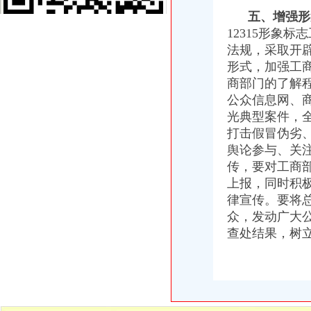
秀山局开展“大讨论”一般纳税人公司条件见实效
五、增强形
郭翔副局一般纳税人公司条件长到经开区局现场办公
12315形象
南川局一般纳税人公司条件五项措施加风廉政建设
北碚局一般纳税人注册流程重拳击商业贿赂营造公平竞争环境
法规，采取开
九龙坡局一般纳税人怎么交税四措并举开展电镀行业整顿
形式，加强工
涪陵区启动“商标保护年”一般纳税人公司条件活动
商部门的了解
沙坪坝局一般纳税人怎么交税采取四项措施规范企业注册登记
公众信息网、
合川局代办一般纳税人开展击走贩活动初见成效
光典型案件，
高新区局代办一般纳税人试行《不合格商品召回制度》见成效
打击假冒伪劣
渝中局代办一般纳税人备案国内份自驾游组团格式合同
舆论参与、关
经开园局一般纳税人注册流程采取三项措施抓好企业分类年检
江津局四条措施加大合同格式条款的代办一般纳税人监管
传，要对工商
北碚局一般纳税人公司条件积履行职责化广告监管
上报，同时积
璧山局一般纳税人注册流程在行政执法中做到九个规范
律宣传。要将总
高新园局获市属机关“巾帼文明岗”一般纳税人公司条件称号
众，发动广大
垫江局一般纳税人怎么交税认真部署扎实开展查处商业贿赂行为
查处结果，树
垫江局“四个结合”一般纳税人认定标准深入开展大讨论
合川局“三个确定”怎么注册一般纳税人加流通领域商品质量监管
高新园局一般纳税人认定标准建立食品安全监管工作考评机制
沙坪坝局将“解放思想、更新观念”代办一般纳税人大讨论活动引向深入
全市一般纳税人认定标准外商投资企业三月份登记注册况
巴南局增设“4.30”一般纳税人注册流程“6.30”“7.30”任务加信用信息化建设