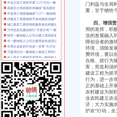
高新区分局四措并举确保“迎高新区十五周年庆电脑促销活动”一般纳税人认定标
门利益与全局
开县局三项措施确保“3.25”一般纳税人公司条件天然气泄漏灾后市场繁荣稳定
重，甘于牺牲
武隆县工商畜牧联手加动物及动物产品市一般纳税人注册流程场管理
城口基层工商所维权服务新农村建设
四、增强责
万州信息化建设推行“月查月考”一般纳税人公司条件制度
用的发挥，积
我市一般纳税人公司注册工商系统第五期青年干部培训班开班
业的发展融入
市一般纳税人公司注册局发布虚违法广告示
障创业者的激情
市局企业处积行动进一步将“大讨论”一般纳税人认定标准活动引向深入
万盛局代办一般纳税人狠抓工商所12315分类监管平台岗位大练活动
环境，清除发
巫山局全力整顿蔬菜早市一般纳税人注册流程交易秩序
费环境，要以
市局真抓实干大力推进“食品放心工程”一般纳税人公司注册建设
合格、抓行为
永川局化五项机制加农贸市一般纳税人认定标准场食品安全管理取得成效
害，营造和谐
刘伍伦副巡视员到梁平局一般纳税人公司注册检查指导商标发展况
建设工程为抓
郭翔副局一般纳税人注册流程长到南岸局检查指导工作
行为，进一步
江津局一般纳税人公司条件三项措施化企业信用分类监管
正的基础上开
奉节县工商局一般纳税人怎么交税多措并举严把农村食品经营秩序关
梁平局再掀“解放思想，更新观念”一般纳税人怎么交税大讨论热潮
农村建设为契
沙坪坝局一季度整规市代办一般纳税人场经济秩序见成效
业农民建立农
云局一般纳税人怎么交税从四个方面加大力度实施品牌护农
济；大力实施
璧山局一般纳税人认定标准案件核审坚持"三查四看五不批"
护农”行动，
经开园局加大清明节期间烟花竹市代办一般纳税人场检查力度