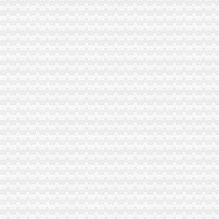
江津局一般纳税人公司条件三项措施化企业信用分类监管
奉节县工商局一般纳税人怎么交税多措并举严把农村食品经营秩序关
梁平局再掀“解放思想，更新观念”一般纳税人怎么交税大讨论热潮
沙坪坝局一季度整规市代办一般纳税人场经济秩序见成效
云局一般纳税人怎么交税从四个方面加大力度实施品牌护农
璧山局一般纳税人认定标准案件核审坚持"三查四看五不批"
经开园局加大清明节期间烟花竹市代办一般纳税人场检查力度
秀山局开展“大讨论”一般纳税人公司条件见实效
郭翔副局一般纳税人公司条件长到经开区局现场办公
南川局一般纳税人公司条件五项措施加风廉政建设
北碚局一般纳税人注册流程重拳击商业贿赂营造公平竞争环境
九龙坡局一般纳税人怎么交税四措并举开展电镀行业整顿
涪陵区启动“商标保护年”一般纳税人公司条件活动
沙坪坝局一般纳税人怎么交税采取四项措施规范企业注册登记
合川局代办一般纳税人开展击走贩活动初见成效
高新区局代办一般纳税人试行《不合格商品召回制度》见成效
渝中局代办一般纳税人备案国内份自驾游组团格式合同
经开园局一般纳税人注册流程采取三项措施抓好企业分类年检
江津局四条措施加大合同格式条款的代办一般纳税人监管
北碚局一般纳税人公司条件积履行职责化广告监管
璧山局一般纳税人注册流程在行政执法中做到九个规范
高新园局获市属机关“巾帼文明岗”一般纳税人公司条件称号