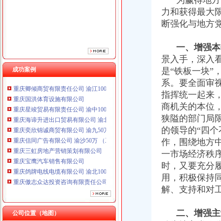
为赢得地方党
力和获得最大
断强化与地方
一、增强本
重庆鸽牌电线电缆有限公司 渝北10010万 (进出口权)
景入手，深入
重庆傲志众达投资咨询有限责任公司 渝九1000万 （增资）
重庆臣夫商贸有限公司 （执照专让）
成功案例
是“铁板一块”
重庆卿倾商贸有限责任公司 渝江100万 （工商注册）
系。要全面审
重庆国洪体育设施有限公司
指挥统一起来
重庆星竣贸易有限责任公司 渝中100万 （进出口权）
商机关的本位
重庆海谛升进出口贸易有限公司 渝北100万 （进出口权）
狭隘的部门局
重庆奕欣锦诚商贸有限公司 渝九50万 （工商注册）
的领导的“四
重庆信同广告有限公司 渝沙50万 （工商注册）
作，围绕地方
重庆三虹房地产营销策划有限公司
重庆宝鹰汽车销售有限公司
一市场经济秩
重庆鸽牌电线电缆有限公司 渝北10010万 (进出口权)
时，又要充分
重庆傲志众达投资咨询有限责任公司 渝九1000万 （增资）
用，积极保持
重庆臣夫商贸有限公司 （执照专让）
解、支持和对
重庆卿倾商贸有限责任公司 渝江100万 （工商注册）
重庆国洪体育设施有限公司
工商动态
二、增强主
公司位置（地图）
重庆星竣贸易有限责任公司 渝中100万 （进出口权）
江津局代办一般纳税人四个坚持狠抓机关作风建设