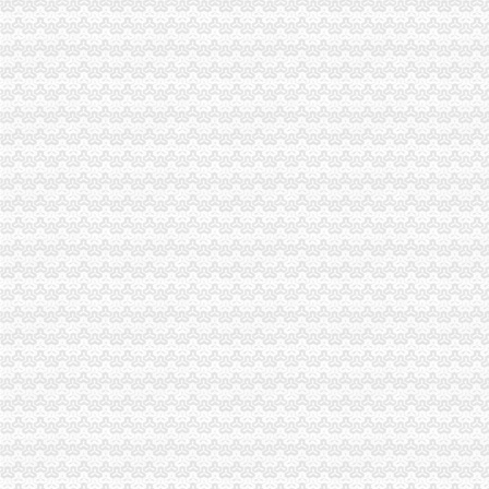
梁平局“三项措施”怎么注册一般纳税人加保密工作
万州局“三抓两化”代办一般纳税人加农民消费者权益保护
组织人事处学习贯彻《干部教育培训工作条例》化教育培训工作
梁平局推行 “三卡”代办一般纳税人服务制度
南岸局一般纳税人认定标准推出科所联动五大制度加工商所指导
九龙坡局一般纳税人认定标准加高危行业监管
高新园分局采取四项措施规范“中华坊”一般纳税人公司条件户外广告
梁平工商局“四慎”一般纳税人公司条件拒腐防变
沙区局采取“五结合”一般纳税人怎么交税措施化农资市场监管
渝中局开展 “解放思想、更新观念、实现渝中新突破”一般纳税人认定标准大讨
彭水县局深入开展“解放思想，更新观念”代办一般纳税人大讨论活动
九龙坡局怎么注册一般纳税人四项措施落实《实施纲要》
市一般纳税人公司条件场监管信用信息建设专题会议在北培圆满召开
石柱局三项措施有效整县城农贸市一般纳税人公司条件场
江津局一般纳税人认定标准发挥职能作用服务和推动新农村建设
云局怎么注册一般纳税人抓九个必须有效杜绝注水肉