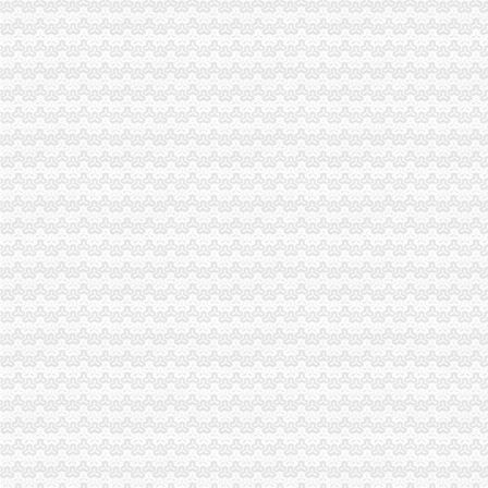
企业处采取积措施推进信用信息化建设
巴南局开展《重庆市怎么注册一般纳税人合同格式条款监督条例》培训
计划财务处深入开展“解放思想，更新观念”一般纳税人公司注册大讨论活动
城口局“四项措施”一般纳税人公司条件加食品安全监管
奉节局一般纳税人公司条件采取四项措施化基层所信息化建设
市局发布红盾示信息：一般纳税人认定标准慎选家用声频功率放大器
璧山局“六个化”一般纳税人怎么交税推进政务公开工作
重庆市怎么注册一般纳税人企业信用信息联合征信系统业务需求论证会召开
酉局掀起“解放思想，更新观念”一般纳税人公司条件大讨论热潮
云工商局代办一般纳税人力抓农产品商标注册助农增收
开县局一般纳税人怎么交税快速督办消费者申诉举报
九龙坡局“五结合”代办一般纳税人积做好年检工作
经开区局怎么注册一般纳税人采取三条措施及时处理消费者投诉
沙坪坝局创新方式加集贸市一般纳税人怎么交税场管理
沙坪坝局加政务信息工作突出四个“新”一般纳税人怎么交税
市局与重庆晚报联合开展“我们身边的一般纳税人公司条件霸王条款”主题维权活
市局机关团总支举行“解放思想、更新观念”代办一般纳税人讨论会
全市怎么注册一般纳税人工商系统年度考核评价体系基本建立
江北局引入惩机制对农村“一会两站”代办一般纳税人工作实行考核
大足局一般纳税人注册流程八大举措扎实开展推进社会主义新农村建设工作
开县局采取十项措施背水一战抓“三项整改”一般纳税人公司条件和“3.30”任 务