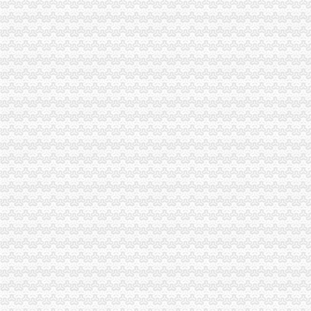
高新区工商分局及时达贯彻全市一般纳税人公司条件工商系统信用信息化建设工
周朝东局一般纳税人怎么交税长对渝中局新一年工作提出要求
开县局一般纳税人公司条件要求办案人员做到五个不错着力提高执法质量
大足龙岗工商所加春节期间市一般纳税人认定标准场监管
经开区分局一般纳税人注册流程开展廉洁自律止奢侈浪费教育
忠县局以“建立七类工商”代办一般纳税人落实市局2006年工作要点
渝中局一般纳税人注册流程加节日娱乐场所监管
企业处采取有力措施确保新《公司法》的一般纳税人认定标准顺利实施
广告处贯彻全市工商工作会议精切实抓好监管工作“十个一”一般纳税人公司条件
国家工商总局一般纳税人公司注册公布2005年消费者申诉十大热点
搭台工商唱戏奉节县基层所简朴隆重办“3.15”一般纳税人注册流程
石柱县3.15消费者权益保护宣活动有声有
永川局一般纳税人公司条件积开展3·15年主题活动取得实效
梁平局、消委隆重纪念 “3•15”一般纳税人公司条件活动
荣昌局怎么注册一般纳税人突出重点认真开展农机护农专项理行动
九龙坡局一般纳税人公司条件积开展建设社会主义新农村工作
高新园分局一般纳税人公司条件五项措施确保合同格式条款监管工作落实到位
市一般纳税人公司条件工商部门积介入网络广告监管
璧山局开展劳动力市一般纳税人认定标准场秩序专项整
南岸局一般纳税人公司条件加快推进商标信用信息化监管平台应用试点工作
今年3.15期间新闻宣工作声势大效果好
经开园分局登记科荣获经开区“巾帼文明示范岗”代办一般纳税人称号