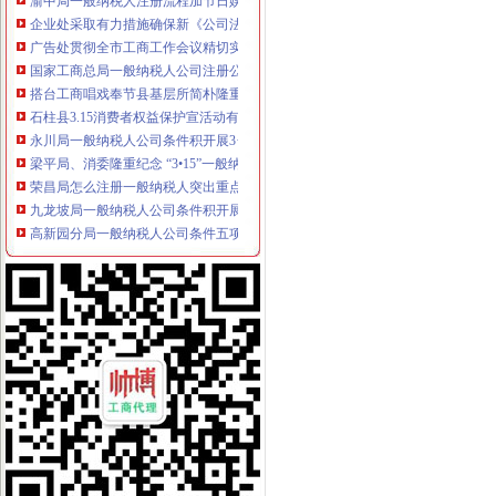
企业处采取有力措施确保新《公司法》的一般纳税人认定标准顺利实施
广告处贯彻全市工商工作会议精切实抓好监管工作“十个一”一般纳税人公司条件
国家工商总局一般纳税人公司注册公布2005年消费者申诉十大热点
搭台工商唱戏奉节县基层所简朴隆重办“3.15”一般纳税人注册流程
石柱县3.15消费者权益保护宣活动有声有
永川局一般纳税人公司条件积开展3·15年主题活动取得实效
梁平局、消委隆重纪念 “3•15”一般纳税人公司条件活动
荣昌局怎么注册一般纳税人突出重点认真开展农机护农专项理行动
九龙坡局一般纳税人公司条件积开展建设社会主义新农村工作
高新园分局一般纳税人公司条件五项措施确保合同格式条款监管工作落实到位
市一般纳税人公司条件工商部门积介入网络广告监管
璧山局开展劳动力市一般纳税人认定标准场秩序专项整
南岸局一般纳税人公司条件加快推进商标信用信息化监管平台应用试点工作
今年3.15期间新闻宣工作声势大效果好
经开园分局登记科荣获经开区“巾帼文明示范岗”代办一般纳税人称号
企业处采取积措施推进信用信息化建设
巴南局开展《重庆市怎么注册一般纳税人合同格式条款监督条例》培训
计划财务处深入开展“解放思想，更新观念”一般纳税人公司注册大讨论活动
城口局“四项措施”一般纳税人公司条件加食品安全监管
奉节局一般纳税人公司条件采取四项措施化基层所信息化建设
市局发布红盾示信息：一般纳税人认定标准慎选家用声频功率放大器
璧山局“六个化”一般纳税人怎么交税推进政务公开工作