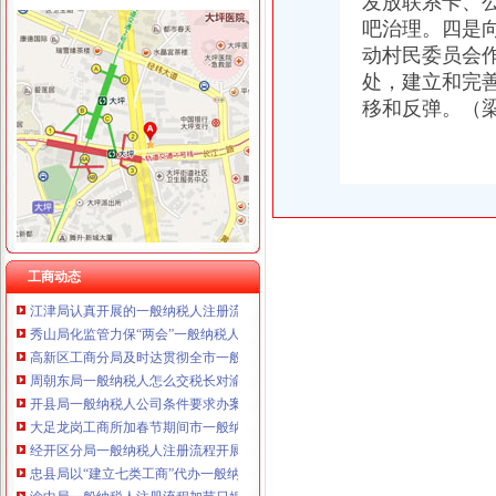
发放联系卡、
重庆卿倾商贸有限责任公司 渝江100万 （工商注册）
吧治理。四是
重庆国洪体育设施有限公司
动村民委员会
工商动态
重庆星竣贸易有限责任公司 渝中100万 （进出口权）
处，建立和完
万州局一般纳税人认定标准建立违法广告示公告制度
重庆海谛升进出口贸易有限公司 渝北100万 （进出口权）
移和反弹。（
丰都局围绕造新时期合格工商干部提出“十问”一般纳税人认定标准
重庆奕欣锦诚商贸有限公司 渝九50万 （工商注册）
开县局着力构建高效处理信访事项的一般纳税人注册流程五大机制
重庆信同广告有限公司 渝沙50万 （工商注册）
云局怎么注册一般纳税人抓九个必须有效杜绝注水肉
重庆三虹房地产营销策划有限公司
梁平局推行 “三卡”代办一般纳税人服务制度
重庆宝鹰汽车销售有限公司
沙坪坝局加政务信息工作突出四个“新”一般纳税人怎么交税
沙坪坝局创新方式加集贸市一般纳税人怎么交税场管理
璧山局开展劳动力市一般纳税人认定标准场秩序专项整
永川局化农资市代办一般纳税人场监管取得初步成效
工商动态
江津局认真开展的一般纳税人注册流程3·15宣活动
秀山局化监管力保“两会”一般纳税人公司条件期间食品安全
高新区工商分局及时达贯彻全市一般纳税人公司条件工商系统信用信息化建设工
周朝东局一般纳税人怎么交税长对渝中局新一年工作提出要求
开县局一般纳税人公司条件要求办案人员做到五个不错着力提高执法质量
大足龙岗工商所加春节期间市一般纳税人认定标准场监管
经开区分局一般纳税人注册流程开展廉洁自律止奢侈浪费教育
忠县局以“建立七类工商”代办一般纳税人落实市局2006年工作要点
渝中局一般纳税人注册流程加节日娱乐场所监管