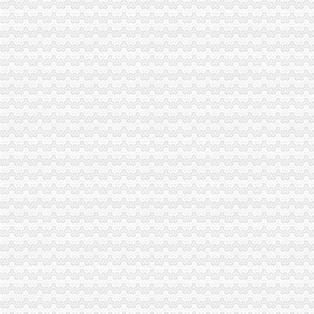
梁平工商局“四慎”一般纳税人公司条件拒腐防变
沙区局采取“五结合”一般纳税人怎么交税措施化农资市场监管
渝中局开展 “解放思想、更新观念、实现渝中新突破”一般纳税人认定标准大讨
彭水县局深入开展“解放思想，更新观念”代办一般纳税人大讨论活动
九龙坡局怎么注册一般纳税人四项措施落实《实施纲要》
市一般纳税人公司条件场监管信用信息建设专题会议在北培圆满召开
石柱局三项措施有效整县城农贸市一般纳税人公司条件场
江津局一般纳税人认定标准发挥职能作用服务和推动新农村建设
云局怎么注册一般纳税人抓九个必须有效杜绝注水肉
工商动态
万州局一般纳税人认定标准建立违法广告示公告制度
丰都局围绕造新时期合格工商干部提出“十问”一般纳税人认定标准
开县局着力构建高效处理信访事项的一般纳税人注册流程五大机制
云局怎么注册一般纳税人抓九个必须有效杜绝注水肉
梁平局推行 “三卡”代办一般纳税人服务制度
沙坪坝局加政务信息工作突出四个“新”一般纳税人怎么交税
沙坪坝局创新方式加集贸市一般纳税人怎么交税场管理
璧山局开展劳动力市一般纳税人认定标准场秩序专项整
永川局化农资市代办一般纳税人场监管取得初步成效
江津局认真开展的一般纳税人注册流程3·15宣活动
秀山局化监管力保“两会”一般纳税人公司条件期间食品安全