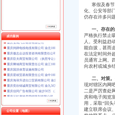
寒假及春节是
化、公安等部
仍存在许多问
一、存在的
严格执行禁止
成功案例
人。受利益趋
重庆鸽牌电线电缆有限公司 渝北10010万 (进出口权)
能自拔，甚而
重庆傲志众达投资咨询有限责任公司 渝九1000万 （增资）
在法定时间外
重庆臣夫商贸有限公司 （执照专让）
员通宵上网。
重庆卿倾商贸有限责任公司 渝江100万 （工商注册）
重庆国洪体育设施有限公司
向农村或城乡
重庆星竣贸易有限责任公司 渝中100万 （进出口权）
重庆海谛升进出口贸易有限公司 渝北100万 （进出口权）
二、对策。
重庆奕欣锦诚商贸有限公司 渝九50万 （工商注册）
现对辖区内网
重庆信同广告有限公司 渝沙50万 （工商注册）
二是严厉查处
重庆三虹房地产营销策划有限公司
房和电子阅览
重庆宝鹰汽车销售有限公司
用，采取“回头
重庆鸽牌电线电缆有限公司 渝北10010万 (进出口权)
重庆傲志众达投资咨询有限责任公司 渝九1000万 （增资）
建立联席会议
公司位置（地图）
重庆臣夫商贸有限公司 （执照专让）