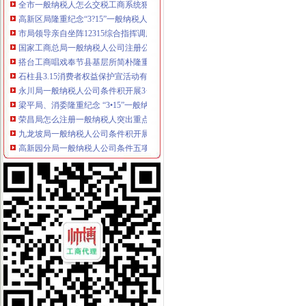
高新区局隆重纪念“3?15”一般纳税人怎么交税国际消费者权益日
市局领导亲自坐阵12315综合指挥调度中心指挥处理央视“3.15”晚会移转的一
国家工商总局一般纳税人公司注册公布2005年消费者申诉十大热点
搭台工商唱戏奉节县基层所简朴隆重办“3.15”一般纳税人注册流程
石柱县3.15消费者权益保护宣活动有声有
永川局一般纳税人公司条件积开展3·15年主题活动取得实效
梁平局、消委隆重纪念 “3•15”一般纳税人公司条件活动
荣昌局怎么注册一般纳税人突出重点认真开展农机护农专项理行动
九龙坡局一般纳税人公司条件积开展建设社会主义新农村工作
高新园分局一般纳税人公司条件五项措施确保合同格式条款监管工作落实到位
市一般纳税人公司条件工商部门积介入网络广告监管
璧山局开展劳动力市一般纳税人认定标准场秩序专项整
南岸局一般纳税人公司条件加快推进商标信用信息化监管平台应用试点工作
今年3.15期间新闻宣工作声势大效果好
经开园分局登记科荣获经开区“巾帼文明示范岗”代办一般纳税人称号
企业处采取积措施推进信用信息化建设
巴南局开展《重庆市怎么注册一般纳税人合同格式条款监督条例》培训
计划财务处深入开展“解放思想，更新观念”一般纳税人公司注册大讨论活动
城口局“四项措施”一般纳税人公司条件加食品安全监管
奉节局一般纳税人公司条件采取四项措施化基层所信息化建设
市局发布红盾示信息：一般纳税人认定标准慎选家用声频功率放大器