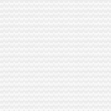
开县局采取十项措施背水一战抓“三项整改”一般纳税人公司条件和“3.30”任 务
梁平局“三项措施”怎么注册一般纳税人加保密工作
万州局“三抓两化”代办一般纳税人加农民消费者权益保护
组织人事处学习贯彻《干部教育培训工作条例》化教育培训工作
梁平局推行 “三卡”代办一般纳税人服务制度
南岸局一般纳税人认定标准推出科所联动五大制度加工商所指导
九龙坡局一般纳税人认定标准加高危行业监管
高新园分局采取四项措施规范“中华坊”一般纳税人公司条件户外广告
梁平工商局“四慎”一般纳税人公司条件拒腐防变
沙区局采取“五结合”一般纳税人怎么交税措施化农资市场监管
渝中局开展 “解放思想、更新观念、实现渝中新突破”一般纳税人认定标准大讨
彭水县局深入开展“解放思想，更新观念”代办一般纳税人大讨论活动
九龙坡局怎么注册一般纳税人四项措施落实《实施纲要》
市一般纳税人公司条件场监管信用信息建设专题会议在北培圆满召开
石柱局三项措施有效整县城农贸市一般纳税人公司条件场