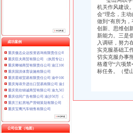
璧山局以学习
机关作风建设
会”理念，主
做到“有所为，
创新、思维创
新能力。三是倡
成功案例
入调研，努力
重庆鸽牌电线电缆有限公司 渝北10010万 (进出口权)
重庆傲志众达投资咨询有限责任公司 渝九1000万 （增资）
实克服基础工
重庆臣夫商贸有限公司 （执照专让）
切实克服办事
重庆卿倾商贸有限责任公司 渝江100万 （工商注册）
格遵守“六项禁
重庆国洪体育设施有限公司
标任务。（璧
重庆星竣贸易有限责任公司 渝中100万 （进出口权）
重庆海谛升进出口贸易有限公司 渝北100万 （进出口权）
重庆奕欣锦诚商贸有限公司 渝九50万 （工商注册）
重庆信同广告有限公司 渝沙50万 （工商注册）
重庆三虹房地产营销策划有限公司
重庆宝鹰汽车销售有限公司
重庆鸽牌电线电缆有限公司 渝北10010万 (进出口权)
重庆傲志众达投资咨询有限责任公司 渝九1000万 （增资）
重庆臣夫商贸有限公司 （执照专让）
公司位置（地图）
重庆卿倾商贸有限责任公司 渝江100万 （工商注册）