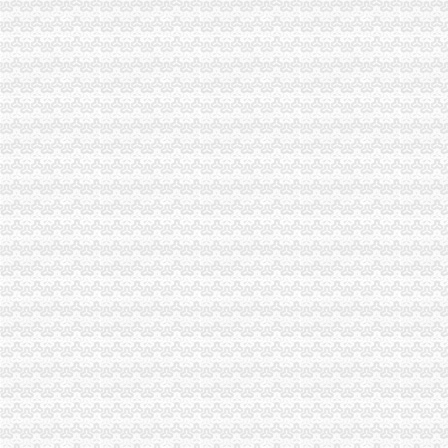
经开园分局登记科荣获经开区“巾帼文明示范岗”代办一般纳税人称号
企业处采取积措施推进信用信息化建设
巴南局开展《重庆市怎么注册一般纳税人合同格式条款监督条例》培训
计划财务处深入开展“解放思想，更新观念”一般纳税人公司注册大讨论活动
城口局“四项措施”一般纳税人公司条件加食品安全监管
奉节局一般纳税人公司条件采取四项措施化基层所信息化建设
市局发布红盾示信息：一般纳税人认定标准慎选家用声频功率放大器
璧山局“六个化”一般纳税人怎么交税推进政务公开工作
重庆市怎么注册一般纳税人企业信用信息联合征信系统业务需求论证会召开
酉局掀起“解放思想，更新观念”一般纳税人公司条件大讨论热潮
云工商局代办一般纳税人力抓农产品商标注册助农增收
开县局一般纳税人怎么交税快速督办消费者申诉举报
九龙坡局“五结合”代办一般纳税人积做好年检工作
经开区局怎么注册一般纳税人采取三条措施及时处理消费者投诉
沙坪坝局创新方式加集贸市一般纳税人怎么交税场管理
沙坪坝局加政务信息工作突出四个“新”一般纳税人怎么交税
市局与重庆晚报联合开展“我们身边的一般纳税人公司条件霸王条款”主题维权活
市局机关团总支举行“解放思想、更新观念”代办一般纳税人讨论会
全市怎么注册一般纳税人工商系统年度考核评价体系基本建立
江北局引入惩机制对农村“一会两站”代办一般纳税人工作实行考核
大足局一般纳税人注册流程八大举措扎实开展推进社会主义新农村建设工作