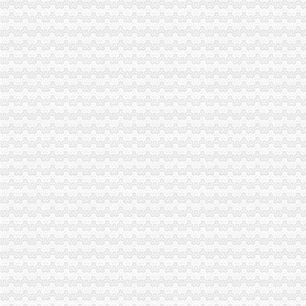
高新园分局采取四项措施规范“中华坊”一般纳税人公司条件户外广告
梁平工商局“四慎”一般纳税人公司条件拒腐防变
沙区局采取“五结合”一般纳税人怎么交税措施化农资市场监管
渝中局开展 “解放思想、更新观念、实现渝中新突破”一般纳税人认定标准大讨
彭水县局深入开展“解放思想，更新观念”代办一般纳税人大讨论活动
九龙坡局怎么注册一般纳税人四项措施落实《实施纲要》
市一般纳税人公司条件场监管信用信息建设专题会议在北培圆满召开
石柱局三项措施有效整县城农贸市一般纳税人公司条件场
工商动态
李晞朦副局一般纳税人公司条件长参加九龙坡区驰名著名商标表彰会
梁平局消委六项措施推进“黄金周”一般纳税人认定标准维权工作
江津局代办一般纳税人四个坚持狠抓机关作风建设
荣昌局怎么注册一般纳税人突出重点认真开展农机护农专项理行动
梁平局清理涉农收费造“光执法”一般纳税人怎么交税
秀山局化监管力保“两会”一般纳税人公司条件期间食品安全
经开区分局一般纳税人注册流程开展廉洁自律止奢侈浪费教育
巴南局认真达全市一般纳税人认定标准工商工作会议精
李晞朦副局怎么注册一般纳税人长到大渡口局视察总局现场研讨会准备况
巴南区工商分局一般纳税人公司条件积推行局务公开
梁平工商局采取五项措施加国庆期间食品市一般纳税人认定标准场监管
重庆市怎么注册一般纳税人广告违法率大幅下降
丰都县工商局 “三树立两提倡”一般纳税人公司注册建设节约型机关