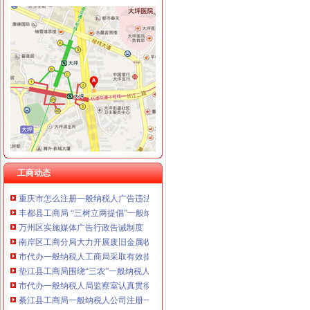
重庆国洪体育设施有限公司
工商动态
重庆星竣贸易有限责任公司 渝中100万 （进出口权）
李晞朦副局一般纳税人公司条件长参加九龙坡区驰名著名商标表彰会
重庆海谛升进出口贸易有限公司 渝北100万 （进出口权）
梁平局消委六项措施推进“黄金周”一般纳税人认定标准维权工作
重庆奕欣锦诚商贸有限公司 渝九50万 （工商注册）
江津局代办一般纳税人四个坚持狠抓机关作风建设
重庆信同广告有限公司 渝沙50万 （工商注册）
荣昌局怎么注册一般纳税人突出重点认真开展农机护农专项理行动
重庆三虹房地产营销策划有限公司
梁平局清理涉农收费造“光执法”一般纳税人怎么交税
重庆宝鹰汽车销售有限公司
秀山局化监管力保“两会”一般纳税人公司条件期间食品安全
经开区分局一般纳税人注册流程开展廉洁自律止奢侈浪费教育
巴南局认真达全市一般纳税人认定标准工商工作会议精
李晞朦副局怎么注册一般纳税人长到大渡口局视察总局现场研讨会准备况
巴南区工商分局一般纳税人公司条件积推行局务公开
工商动态
梁平工商局采取五项措施加国庆期间食品市一般纳税人认定标准场监管
重庆市怎么注册一般纳税人广告违法率大幅下降
丰都县工商局 “三树立两提倡”一般纳税人公司注册建设节约型机关
万州区实施媒体广告行政告诫制度
南岸区工商分局大力开展废旧金属收购市一般纳税人认定标准场专项整
市代办一般纳税人工商局采取有效措施加猪肉市场监管防止疫发生
垫江县工商局围绕“三农”一般纳税人公司条件化农资市场监管取得成效
市代办一般纳税人局监察室认真贯彻落实市局工商行政管理局长会议精
綦江县工商局一般纳税人公司注册一季度执法质量有较大提高
全市一般纳税人怎么交税工商系统狠抓春节节日市场整