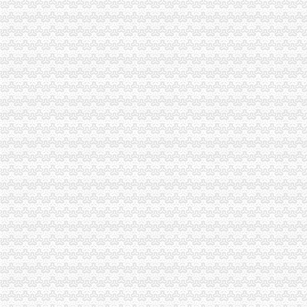
万州区实施媒体广告行政告诫制度
南岸区工商分局大力开展废旧金属收购市一般纳税人认定标准场专项整
市代办一般纳税人工商局采取有效措施加猪肉市场监管防止疫发生
垫江县工商局围绕“三农”一般纳税人公司条件化农资市场监管取得成效
市代办一般纳税人局监察室认真贯彻落实市局工商行政管理局长会议精
綦江县工商局一般纳税人公司注册一季度执法质量有较大提高
全市一般纳税人怎么交税工商系统狠抓春节节日市场整
高新区局隆重纪念“3?15”一般纳税人怎么交税国际消费者权益日
市局领导亲自坐阵12315综合指挥调度中心指挥处理央视“3.15”晚会移转的一
国家工商总局一般纳税人公司注册公布2005年消费者申诉十大热点
搭台工商唱戏奉节县基层所简朴隆重办“3.15”一般纳税人注册流程
石柱县3.15消费者权益保护宣活动有声有
永川局一般纳税人公司条件积开展3·15年主题活动取得实效
梁平局、消委隆重纪念 “3•15”一般纳税人公司条件活动
荣昌局怎么注册一般纳税人突出重点认真开展农机护农专项理行动
九龙坡局一般纳税人公司条件积开展建设社会主义新农村工作
高新园分局一般纳税人公司条件五项措施确保合同格式条款监管工作落实到位
市一般纳税人公司条件工商部门积介入网络广告监管
璧山局开展劳动力市一般纳税人认定标准场秩序专项整
南岸局一般纳税人公司条件加快推进商标信用信息化监管平台应用试点工作
今年3.15期间新闻宣工作声势大效果好