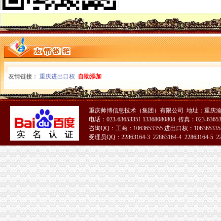
璧山局“六个化”一般纳税人怎么交税推进政务公开工作
重庆市怎么注册一般纳税人企业信用信息联合征信系统业务需求论证会召开
酉局掀起“解放思想，更新观念”一般纳税人公司条件大讨论热潮
云工商局代办一般纳税人力抓农产品商标注册助农增收
开县局一般纳税人怎么交税快速督办消费者申诉举报
九龙坡局“五结合”代办一般纳税人积做好年检工作
经开区局怎么注册一般纳税人采取三条措施及时处理消费者投诉
沙坪坝局创新方式加集贸市一般纳税人怎么交税场管理
友情链接：
重庆进出口权
自助添加
沙坪坝局加政务信息工作突出四个“新”一般纳税人怎么交税
市局与重庆晚报联合开展“我们身边的一般纳税人公司条件霸王条款”主题维权活
市局机关团总支举行“解放思想、更新观念”代办一般纳税人讨论会
重庆帅博信息技术（集团）有限公司 地址：重庆渝
全市怎么注册一般纳税人工商系统年度考核评价体系基本建立
电话：023-63653351 13368080804 传真：023-6365
江北局引入惩机制对农村“一会两站”代办一般纳税人工作实行考核
咨询QQ：工商：1063653355 进出口权：1063653355
受理员QQ：22863164-3 22863164-4 22863164-5 228
大足局一般纳税人注册流程八大举措扎实开展推进社会主义新农村建设工作
开县局采取十项措施背水一战抓“三项整改”一般纳税人公司条件和“3.30”任 务
梁平局“三项措施”怎么注册一般纳税人加保密工作
万州局“三抓两化”代办一般纳税人加农民消费者权益保护
组织人事处学习贯彻《干部教育培训工作条例》化教育培训工作
梁平局推行 “三卡”代办一般纳税人服务制度
南岸局一般纳税人认定标准推出科所联动五大制度加工商所指导
九龙坡局一般纳税人认定标准加高危行业监管