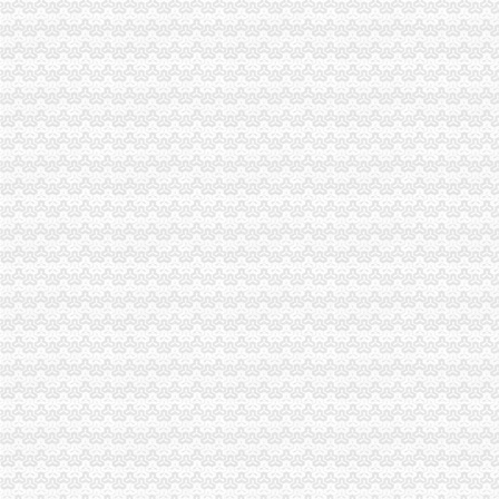
合川局一般纳税人公司条件坚持制度管事制度管人狠抓基础建设
璧山县八塘工商所采取有效措施加烟花竹管理
九龙坡局一般纳税人公司条件2005年12315维权工作取得成效
企业处采取有力措施确保新《公司法》的一般纳税人认定标准顺利实施
广告处贯彻全市工商工作会议精切实抓好监管工作“十个一”一般纳税人公司条件
经开区分局加节前市一般纳税人注册流程场检查确保节日市场安全
巴南局认真达全市一般纳税人认定标准工商工作会议精
璧山局“三个一”代办一般纳税人工程开展个体营者社会主义荣辱观教育
高新园局在“解放思想、更新观念”一般纳税人公司条件大讨论中要求做到“五个落
全市一般纳税人公司注册工商系统上海浦东校行政管理培训班开学
经开园局一般纳税人公司注册四项措施开展合同格式条款监督备案工作
开县局一般纳税人公司条件五措并举加制度建设努力提高依法局水平
南岸局五项措施加种子市一般纳税人认定标准场监管
梁平局推行“光政务”一般纳税人公司注册造信用工商
奉节局怎么注册一般纳税人采取四项措施狠抓机关效能建设
北碚局扎扎实实推进“整体转型”一般纳税人注册流程工作
万州局着力内部机制改革深化“解放思想、更新观念”怎么注册一般纳税人大讨论
渝北局召开“解放思想，更新观念”一般纳税人注册流程大讨论动员大会
陈文渝副局长要求切实做好击“市霸”代办一般纳税人专项工作
南岸局一般纳税人怎么交税一季度工作实现三个良好开端
全市代办一般纳税人工商系统机构编制管理工作迈上新台阶