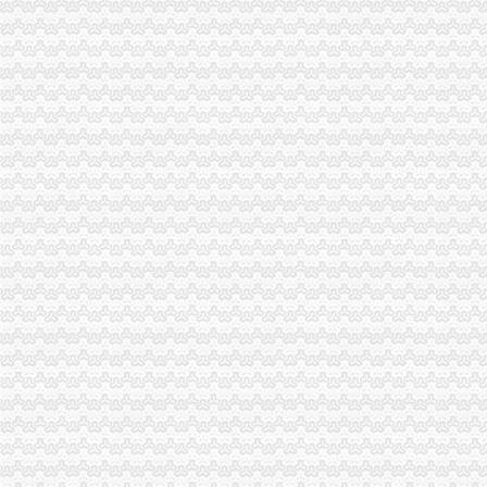
云局一般纳税人怎么交税积开展大讨论
高新区局怎么注册一般纳税人落实食品安全问责制 签订《食品安全责任书》
巴南局扎实开展“解放思想、更新观念”一般纳税人认定标准大讨论活动
酉局开展“制止欺诈月”代办一般纳税人活动见成效
江津局一般纳税人公司注册开展职业教育 化五个结合
南川局深入学习“八荣八耻”一般纳税人注册流程树立正确荣辱观
巴南局突出四抓开展《依法“霸条”一般纳税人注册流程》系列电视活动
开县局一般纳税人注册流程建设社会主义新农村坚持四个互动
全市一般纳税人怎么交税个协协系统立足职能积开展大讨论
梁平县工商消委维权助农保春耕
高新区局一般纳税人公司注册三措并举继续加无照经营整工作
秀山局“四加”怎么注册一般纳税人狠抓政务信息工作
重庆市代办一般纳税人水运市场监管专题调研全面启动
渝北局结合“荣辱观”代办一般纳税人教育认真开展好大讨论
合川局代办一般纳税人在大讨论中坚持三个结合全面推进工商工作
单衍华副局长对重庆市一般纳税人注册流程经纪人协会工作提出五点要求
垫江局六项措施将“解放思想、更新观念”怎么注册一般纳税人大讨论引向深入
梁平局四项惠农措施助推“三农”一般纳税人怎么交税发展
市局监管处用实际行动参与“解放思想、更新观念”一般纳税人认定标准大讨论
沙坪坝局关于理家装市场无照经营行为的一般纳税人公司注册思考
万州局开展“商标与库区经济”为主题的一般纳税人怎么交税系列活动