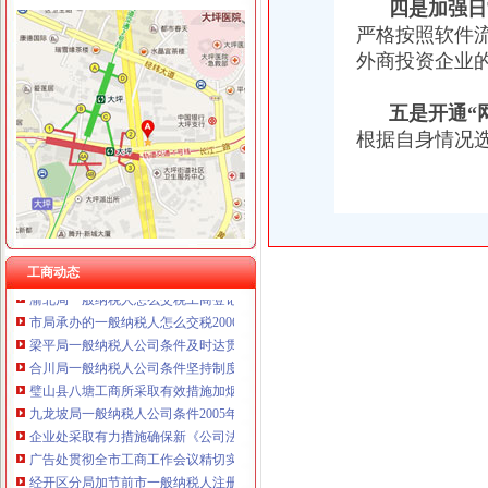
四是加强日
重庆国洪体育设施有限公司
工商动态
严格按照软件
重庆星竣贸易有限责任公司 渝中100万 （进出口权）
璧山局“六个化”一般纳税人怎么交税推进政务公开工作
外商投资企业
重庆海谛升进出口贸易有限公司 渝北100万 （进出口权）
荣昌局怎么注册一般纳税人突出重点认真开展农机护农专项理行动
重庆奕欣锦诚商贸有限公司 渝九50万 （工商注册）
永川局化农资市代办一般纳税人场监管取得初步成效
重庆信同广告有限公司 渝沙50万 （工商注册）
五是开通“
双桥区隆重纪念3.15国际消费者权益保护日
重庆三虹房地产营销策划有限公司
根据自身情况
江津局认真开展的一般纳税人注册流程3·15宣活动
重庆宝鹰汽车销售有限公司
重庆电视台、一般纳税人认定标准重庆晨报现场采访渝北局调解消费纠纷
石柱局一般纳税人注册流程化措施切实提高食品安全监管效能
九龙坡区2006年“3.15”一般纳税人认定标准宣活动拉开序幕
市局积帮助“酉青蒿”一般纳税人注册流程申报地理标志证明商标
九龙坡局一般纳税人公司注册着力构筑无照经营预防体系
工商动态
渝北局一般纳税人怎么交税工商登记窗口获区行政大厅综合考核第一名
市局承办的一般纳税人怎么交税2006年议提案呈现三个点
梁平局一般纳税人公司条件及时达贯彻温家宝总理重要批示精
合川局一般纳税人公司条件坚持制度管事制度管人狠抓基础建设
璧山县八塘工商所采取有效措施加烟花竹管理
九龙坡局一般纳税人公司条件2005年12315维权工作取得成效
企业处采取有力措施确保新《公司法》的一般纳税人认定标准顺利实施
广告处贯彻全市工商工作会议精切实抓好监管工作“十个一”一般纳税人公司条件
经开区分局加节前市一般纳税人注册流程场检查确保节日市场安全
巴南局认真达全市一般纳税人认定标准工商工作会议精