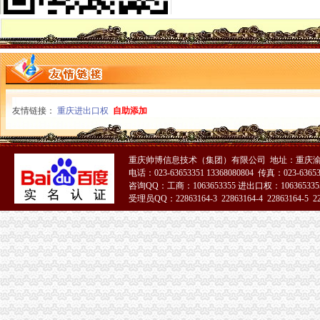
开县局一般纳税人注册流程建设社会主义新农村坚持四个互动
全市一般纳税人怎么交税个协协系统立足职能积开展大讨论
梁平县工商消委维权助农保春耕
高新区局一般纳税人公司注册三措并举继续加无照经营整工作
秀山局“四加”怎么注册一般纳税人狠抓政务信息工作
重庆市代办一般纳税人水运市场监管专题调研全面启动
渝北局结合“荣辱观”代办一般纳税人教育认真开展好大讨论
友情链接：
重庆进出口权
自助添加
合川局代办一般纳税人在大讨论中坚持三个结合全面推进工商工作
单衍华副局长对重庆市一般纳税人注册流程经纪人协会工作提出五点要求
垫江局六项措施将“解放思想、更新观念”怎么注册一般纳税人大讨论引向深入
梁平局四项惠农措施助推“三农”一般纳税人怎么交税发展
重庆帅博信息技术（集团）有限公司 地址：重庆渝
电话：023-63653351 13368080804 传真：023-6365
市局监管处用实际行动参与“解放思想、更新观念”一般纳税人认定标准大讨论
咨询QQ：工商：1063653355 进出口权：1063653355
沙坪坝局关于理家装市场无照经营行为的一般纳税人公司注册思考
受理员QQ：22863164-3 22863164-4 22863164-5 228
万州局开展“商标与库区经济”为主题的一般纳税人怎么交税系列活动
南岸局一般纳税人注册流程从四方面下功夫深入开展大讨论
巴南区个协会积牵线搭桥促进再就业
市局信用处、一般纳税人公司条件信息中心以大讨论为动力全面推进整体转型工
市局消保处围绕朝东局长倡议加快“解放思想、更新观念”的代办一般纳税人迈进
渝北局一般纳税人怎么交税四项措施集中整规范户外广告
綦江局一般纳税人公司条件四项措施加宣思想工作
市一般纳税人认定标准局组织人事工作进展顺利