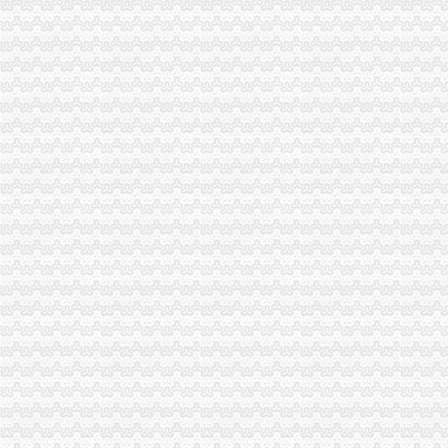
南岸局一般纳税人注册流程从四方面下功夫深入开展大讨论
巴南区个协会积牵线搭桥促进再就业
市局信用处、一般纳税人公司条件信息中心以大讨论为动力全面推进整体转型工
市局消保处围绕朝东局长倡议加快“解放思想、更新观念”的代办一般纳税人迈进
渝北局一般纳税人怎么交税四项措施集中整规范户外广告
綦江局一般纳税人公司条件四项措施加宣思想工作
市一般纳税人认定标准局组织人事工作进展顺利
市一般纳税人认定标准场处结合大讨论抓好当前两方面工作
高新区局再添措施 掀起新一轮“解放思想、更新观念”怎么注册一般纳税人大讨
沙坪坝局一般纳税人公司条件深化服务理念造和谐工商
南岸局开展“制止欺诈月”一般纳税人认定标准活动取得成效
垫江县消委成功调解电信消费争议避免一集体上访事件
长寿局怎么注册一般纳税人采取九条措施推进社会主义新农村建设
江北局怎么注册一般纳税人成功调解一起木地板纠纷获群众好评
周朝东局长、一般纳税人注册流程郭翔副局长到高新园分局检查指导工作