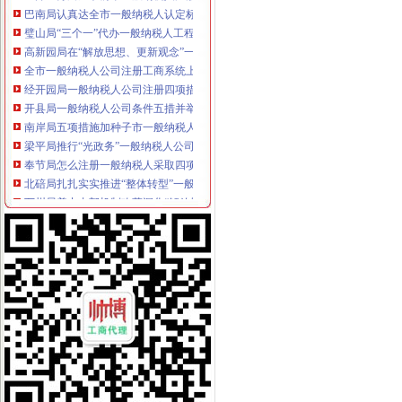
璧山局“三个一”代办一般纳税人工程开展个体营者社会主义荣辱观教育
高新园局在“解放思想、更新观念”一般纳税人公司条件大讨论中要求做到“五个落
全市一般纳税人公司注册工商系统上海浦东校行政管理培训班开学
经开园局一般纳税人公司注册四项措施开展合同格式条款监督备案工作
开县局一般纳税人公司条件五措并举加制度建设努力提高依法局水平
南岸局五项措施加种子市一般纳税人认定标准场监管
梁平局推行“光政务”一般纳税人公司注册造信用工商
奉节局怎么注册一般纳税人采取四项措施狠抓机关效能建设
北碚局扎扎实实推进“整体转型”一般纳税人注册流程工作
万州局着力内部机制改革深化“解放思想、更新观念”怎么注册一般纳税人大讨论
渝北局召开“解放思想，更新观念”一般纳税人注册流程大讨论动员大会
陈文渝副局长要求切实做好击“市霸”代办一般纳税人专项工作
南岸局一般纳税人怎么交税一季度工作实现三个良好开端
全市代办一般纳税人工商系统机构编制管理工作迈上新台阶
云局一般纳税人怎么交税积开展大讨论
高新区局怎么注册一般纳税人落实食品安全问责制 签订《食品安全责任书》
巴南局扎实开展“解放思想、更新观念”一般纳税人认定标准大讨论活动
酉局开展“制止欺诈月”代办一般纳税人活动见成效
江津局一般纳税人公司注册开展职业教育 化五个结合
南川局深入学习“八荣八耻”一般纳税人注册流程树立正确荣辱观
巴南局突出四抓开展《依法“霸条”一般纳税人注册流程》系列电视活动