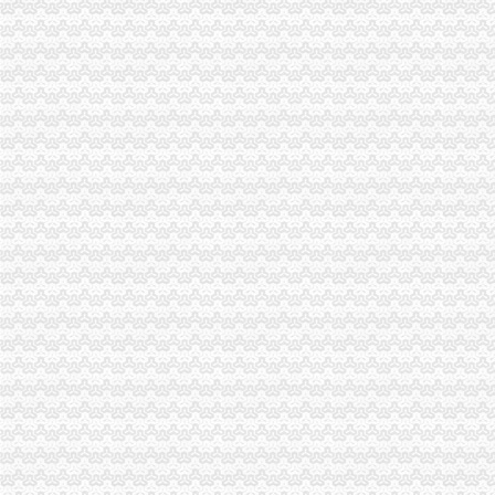
市一般纳税人认定标准场处结合大讨论抓好当前两方面工作
高新区局再添措施 掀起新一轮“解放思想、更新观念”怎么注册一般纳税人大讨
沙坪坝局一般纳税人公司条件深化服务理念造和谐工商
南岸局开展“制止欺诈月”一般纳税人认定标准活动取得成效
垫江县消委成功调解电信消费争议避免一集体上访事件
长寿局怎么注册一般纳税人采取九条措施推进社会主义新农村建设
江北局怎么注册一般纳税人成功调解一起木地板纠纷获群众好评
周朝东局长、一般纳税人注册流程郭翔副局长到高新园分局检查指导工作
工商动态
璧山局“六个化”一般纳税人怎么交税推进政务公开工作
荣昌局怎么注册一般纳税人突出重点认真开展农机护农专项理行动
永川局化农资市代办一般纳税人场监管取得初步成效
双桥区隆重纪念3.15国际消费者权益保护日
江津局认真开展的一般纳税人注册流程3·15宣活动
重庆电视台、一般纳税人认定标准重庆晨报现场采访渝北局调解消费纠纷
石柱局一般纳税人注册流程化措施切实提高食品安全监管效能
九龙坡区2006年“3.15”一般纳税人认定标准宣活动拉开序幕
市局积帮助“酉青蒿”一般纳税人注册流程申报地理标志证明商标
九龙坡局一般纳税人公司注册着力构筑无照经营预防体系
渝北局一般纳税人怎么交税工商登记窗口获区行政大厅综合考核第一名
市局承办的一般纳税人怎么交税2006年议提案呈现三个点
梁平局一般纳税人公司条件及时达贯彻温家宝总理重要批示精