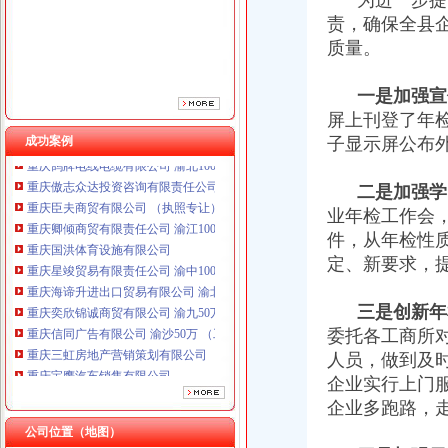
为进一步提高
责，确保全县
质量。
一是加强宣传
屏上刊登了年
成功案例
子显示屏公布
重庆鸽牌电线电缆有限公司 渝北10010万 (进出口权)
重庆傲志众达投资咨询有限责任公司 渝九1000万 （增资）
二是加强学
重庆臣夫商贸有限公司 （执照专让）
重庆卿倾商贸有限责任公司 渝江100万 （工商注册）
业年检工作会
重庆国洪体育设施有限公司
件，从年检性
重庆星竣贸易有限责任公司 渝中100万 （进出口权）
定、新要求，
重庆海谛升进出口贸易有限公司 渝北100万 （进出口权）
重庆奕欣锦诚商贸有限公司 渝九50万 （工商注册）
三是创新年
重庆信同广告有限公司 渝沙50万 （工商注册）
委托各工商所
重庆三虹房地产营销策划有限公司
人员，做到及
重庆宝鹰汽车销售有限公司
重庆鸽牌电线电缆有限公司 渝北10010万 (进出口权)
企业实行上门
重庆傲志众达投资咨询有限责任公司 渝九1000万 （增资）
企业多跑路，
重庆臣夫商贸有限公司 （执照专让）
公司位置（地图）
重庆卿倾商贸有限责任公司 渝江100万 （工商注册）