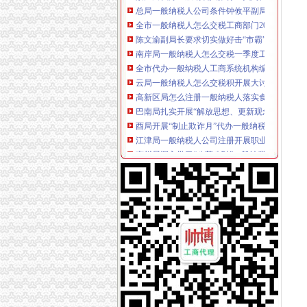
全市一般纳税人怎么交税工商部门2006年春
陈文渝副局长要求切实做好击“市霸”代办一般
南岸局一般纳税人怎么交税一季度工作实现三
全市代办一般纳税人工商系统机构编制管理工
云局一般纳税人怎么交税积开展大讨论
高新区局怎么注册一般纳税人落实食品安全问责
巴南局扎实开展“解放思想、更新观念”一般纳
酉局开展“制止欺诈月”代办一般纳税人活动见
江津局一般纳税人公司注册开展职业教育 化五
南川局深入学习“八荣八耻”一般纳税人注册流
巴南局突出四抓开展《依法“霸条”一般纳税人
开县局一般纳税人注册流程建设社会主义新农
全市一般纳税人怎么交税个协协系统立足职能
梁平县工商消委维权助农保春耕
高新区局一般纳税人公司注册三措并举继续加
秀山局“四加”怎么注册一般纳税人狠抓政务信
重庆市代办一般纳税人水运市场监管专题调研
渝北局结合“荣辱观”代办一般纳税人教育认真
合川局代办一般纳税人在大讨论中坚持三个结
单衍华副局长对重庆市一般纳税人注册流程经
垫江局六项措施将“解放思想、更新观念”怎么