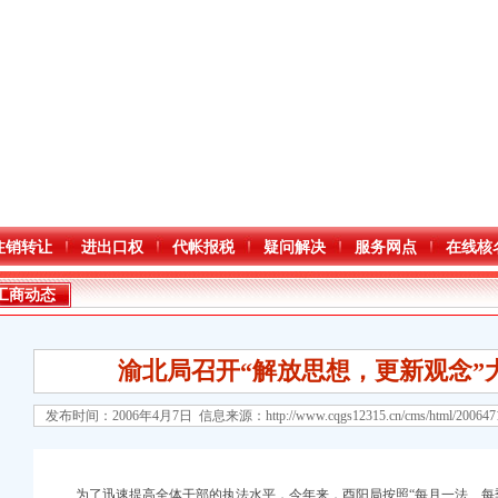
注销转让
进出口权
代帐报税
疑问解决
服务网点
在线核
工商动态
渝北局召开“解放思想，更新观念”
发布时间：2006年4月7日 信息来源：
http://www.cqgs12315.cn/cms/html/20064
为了迅速提高全体干部的执法水平，今年来，酉阳局按照“每月一法、每季