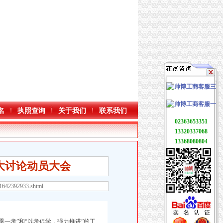
名
执照查询
关于我们
联系我们
02363653351
13320337068
13368080804
大讨论动员大会
71642392933.shtml
一考”和“以考促学，强力推进”的工