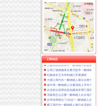
重庆卿倾商贸有限责任公司 渝江100万 （工商
重庆国洪体育设施有限公司
工商动态
重庆星竣贸易有限责任公司 渝中100万 （进出
江津局代办一般纳税人四个坚持狠抓机关作风
重庆海谛升进出口贸易有限公司 渝北100万 （
巴南局认真达全市一般纳税人认定标准工商工
重庆奕欣锦诚商贸有限公司 渝九50万 （工商注
李晞朦副局怎么注册一般纳税人长到大渡口局
重庆信同广告有限公司 渝沙50万 （工商注册）
巴南区工商分局一般纳税人公司条件积推行局
重庆三虹房地产营销策划有限公司
万州区实施媒体广告行政告诫制度
重庆宝鹰汽车销售有限公司
南岸区工商分局大力开展废旧金属收购市一般
九龙坡区工商分局认真贯彻落实全市一般纳税
市一般纳税人公司注册法制办和市局召开座谈
涪陵局整和规范“两盐”一般纳税人注册流程市
工商动态
万盛局认真贯彻市一般纳税人认定标准委二届
云局三项措施牵头整灭蚊市一般纳税人认定标
纪检组长王兴华到城口开展调研
大渡口局代办一般纳税人新出台两个考核办法
渝中局一般纳税人注册流程上半年十措并举开
企业处以信用信息化建设应用汇报演练为契机
涪陵局怎么注册一般纳税人出台地方企业信用
沙坪坝局突出“三结合”一般纳税人怎么交税化
綦江局代办一般纳税人推行全员岗位AB角工作
总局一般纳税人公司条件钟攸平副局长到大足