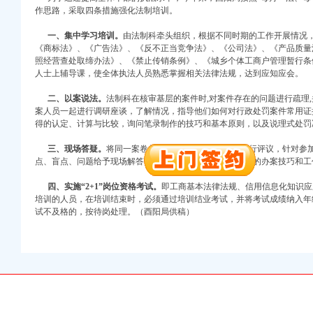
作思路，采取四条措施强化法制培训。
一、集中学习培训。
由法制科牵头组织，根据不同时期的工作开展情况
《商标法》、《广告法》、《反不正当竞争法》、《公司法》、《产品质量
照经营查处取缔办法》、《禁止传销条例》、《城乡个体工商户管理暂行条
人士上辅导课，使全体执法人员熟悉掌握相关法律法规，达到应知应会。
二、以案说法。
法制科在核审基层的案件时,对案件存在的问题进行疏理
案人员一起进行调研座谈，了解情况，指导他们如何对行政处罚案件常用证
口权)
得的认定、计算与比较，询问笔录制作的技巧和基本原则，以及说理式处罚
万 （增资）
三、现场答疑。
将同一案卷复印，交与参加培训人员进行评议，针对参
注册）
点、盲点、问题给予现场解答，举一反三，以提高办案人员的办案技巧和工
四、实施“2+1”岗位资格考试。
即工商基本法律法规、信用信息化知识应
口权）
培训的人员，在培训结束时，必须通过培训结业考试，并将考试成绩纳入年终
进出口权）
试不及格的，按待岗处理。（酉阳局供稿）
册）
口权)
万 （增资）