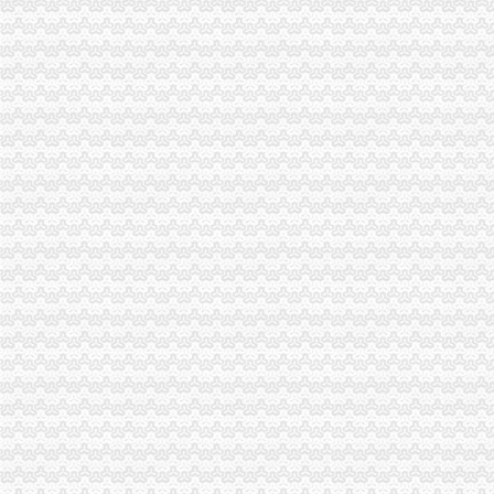
市一般纳税人认定标准局年检准备充分工作进展顺利
铜梁局一般纳税人公司注册四项措施加财务管理
城口县工商局注册窗口连续获“流动红旗”一般纳税人公司条件窗口称号
沙区局一般纳税人怎么交税大力整大学城校园周边环境
周朝东局长、一般纳税人公司条件郭翔副局长到高新园分局检查指导工作
北碚局一般纳税人认定标准加大力度切实规范户外广告发布行为
巴南局一般纳税人公司注册认真部署扎实开展食品安全监管工作
秀山局代办一般纳税人凤凰山所化企业年检工作
我市一般纳税人怎么交税一季度广告业平稳发展
市一般纳税人怎么交税局召开全市工商系统理商业贿赂专项工作会议
九龙坡局一般纳税人公司条件五措并举加娱乐行业噪声污染监管
梁平局“五化五突出”代办一般纳税人深化执法办案
市一般纳税人注册流程局外资处大力开展外商投资企业网上年检培训工作
潼南局牵头开展旅游市代办一般纳税人场联合整
南岸局一般纳税人公司条件有序推进商标分类监管应用平台试点工作
九龙坡局开展《重庆市一般纳税人公司注册合同格式条款监督条例》宣咨询活动