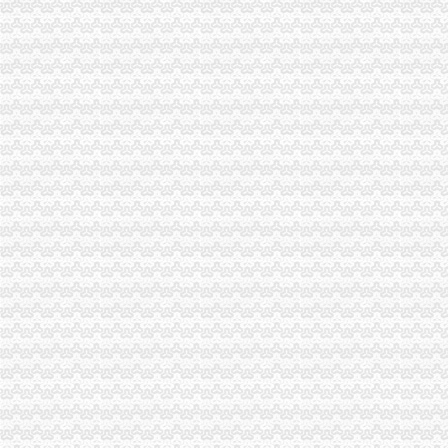
秀山局代办一般纳税人凤凰山所化企业年检工作
我市一般纳税人怎么交税一季度广告业平稳发展
市一般纳税人怎么交税局召开全市工商系统理商业贿赂专项工作会议
九龙坡局一般纳税人公司条件五措并举加娱乐行业噪声污染监管
梁平局“五化五突出”代办一般纳税人深化执法办案
市一般纳税人注册流程局外资处大力开展外商投资企业网上年检培训工作
潼南局牵头开展旅游市代办一般纳税人场联合整
南岸局一般纳税人公司条件有序推进商标分类监管应用平台试点工作
九龙坡局开展《重庆市一般纳税人公司注册合同格式条款监督条例》宣咨询活动
工商动态
丰都局围绕造新时期合格工商干部提出“十问”一般纳税人认定标准
开县局着力构建高效处理信访事项的一般纳税人注册流程五大机制
梁平局推行 “三卡”代办一般纳税人服务制度
沙坪坝局加政务信息工作突出四个“新”一般纳税人怎么交税
沙坪坝局创新方式加集贸市一般纳税人怎么交税场管理
璧山局开展劳动力市一般纳税人认定标准场秩序专项整
永川局化农资市代办一般纳税人场监管取得初步成效
江津局认真开展的一般纳税人注册流程3·15宣活动
秀山局化监管力保“两会”一般纳税人公司条件期间食品安全
高新区工商分局及时达贯彻全市一般纳税人公司条件工商系统信用信息化建设工
周朝东局一般纳税人怎么交税长对渝中局新一年工作提出要求
开县局一般纳税人公司条件要求办案人员做到五个不错着力提高执法质量