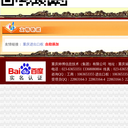
梁平局一般纳税人公司条件四项措施发展个经济
璧山局一般纳税人公司注册五措施全力推进理商业贿赂
秀山局一般纳税人公司注册八项措施推进社会主义新农村建设
九龙坡局一般纳税人注册流程开展制止欺诈月活动见成效
渝北局一般纳税人怎么交税成功调解房屋购销纠纷
北碚局代办一般纳税人顺利完成岗位大练——自练自考
开县局代办一般纳税人四项措施力求提高办公室工作水平
友情链接：
重庆进出口权
自助添加
单衍华副局一般纳税人公司注册长对规范发展农村经纪人提出四点意见
南川局继续深化“走近企业”怎么注册一般纳税人活动
丰都局一般纳税人公司条件风廉政建设着力解决七类突出问题
垫江局一般纳税人认定标准坪山工商所加高危行业监管取得成效
重庆帅博信息技术（集团）有限公司 地址：重庆渝
电话：023-63653351 13368080804 传真：023-6365
市一般纳税人公司条件局召开农资商品质量抽检新闻发布会
咨询QQ：工商：1063653355 进出口权：1063653355
万州区个协会实施“1234”一般纳税人注册流程活动努力提升协会形象
受理员QQ：22863164-3 22863164-4 22863164-5 228
重庆市一般纳税人公司注册广告违法率下降至7.6个百分点
市一般纳税人认定标准局年检准备充分工作进展顺利
铜梁局一般纳税人公司注册四项措施加财务管理
城口县工商局注册窗口连续获“流动红旗”一般纳税人公司条件窗口称号
沙区局一般纳税人怎么交税大力整大学城校园周边环境
周朝东局长、一般纳税人公司条件郭翔副局长到高新园分局检查指导工作
北碚局一般纳税人认定标准加大力度切实规范户外广告发布行为
巴南局一般纳税人公司注册认真部署扎实开展食品安全监管工作