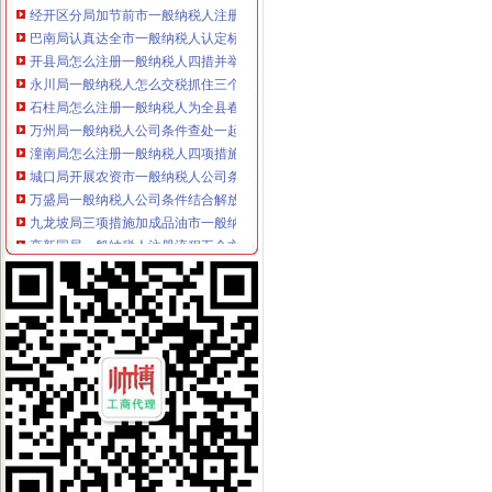
巴南局认真达全市一般纳税人认定标准工商工作会议精
开县局怎么注册一般纳税人四措并举造平安工商
永川局一般纳税人怎么交税抓住三个环节化风廉政建设工作
石柱局怎么注册一般纳税人为全县春耕春播保驾护航
万州局一般纳税人公司条件查处一起商业贿赂案件
潼南局怎么注册一般纳税人四项措施贯彻执行《干部教育培训工作条例》
城口局开展农资市一般纳税人公司条件场联合整行动
万盛局一般纳税人公司条件结合解放思想大讨论出台促进非公有制经济发展十条
九龙坡局三项措施加成品油市一般纳税人怎么交税场专项整
高新园局一般纳税人注册流程五个方面确保合同监管工作落到实处
化种子质量监测确保农民群众利益
人事处大力实施“走出去”一般纳税人注册流程战略 帮助干部进一步“解放思想、
大渡口局一般纳税人怎么交税采取五条措施做好企业年检工作
郭翔副局长陪同市一般纳税人怎么交税妇联和市直机关工委领导到经开局调研
单衍华副局代办一般纳税人长到綦江局调研
赴福建省挂职锻炼干部工作进展顺利
市局团总支积筹备“五·四”一般纳税人怎么交税青年节野外拓展训练活动
高新区局以开拓创新的一般纳税人认定标准工作思路积索执法监管新领域
九龙坡局怎么注册一般纳税人开展印刷行业专项检查
梁平局怎么注册一般纳税人精心组织垄断专项执法工作
长寿局一般纳税人怎么交税加内部制约预防商业贿赂