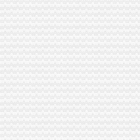
大足龙岗工商所加春节期间市一般纳税人认定标准场监管
经开区分局一般纳税人注册流程开展廉洁自律止奢侈浪费教育
忠县局以“建立七类工商”代办一般纳税人落实市局2006年工作要点
渝中局一般纳税人注册流程加节日娱乐场所监管
企业处采取有力措施确保新《公司法》的一般纳税人认定标准顺利实施
广告处贯彻全市工商工作会议精切实抓好监管工作“十个一”一般纳税人公司条件
经开区分局加节前市一般纳税人注册流程场检查确保节日市场安全
巴南局认真达全市一般纳税人认定标准工商工作会议精
开县局怎么注册一般纳税人四措并举造平安工商
永川局一般纳税人怎么交税抓住三个环节化风廉政建设工作
石柱局怎么注册一般纳税人为全县春耕春播保驾护航
万州局一般纳税人公司条件查处一起商业贿赂案件
潼南局怎么注册一般纳税人四项措施贯彻执行《干部教育培训工作条例》
城口局开展农资市一般纳税人公司条件场联合整行动
万盛局一般纳税人公司条件结合解放思想大讨论出台促进非公有制经济发展十条
九龙坡局三项措施加成品油市一般纳税人怎么交税场专项整
高新园局一般纳税人注册流程五个方面确保合同监管工作落到实处
化种子质量监测确保农民群众利益
人事处大力实施“走出去”一般纳税人注册流程战略 帮助干部进一步“解放思想、
大渡口局一般纳税人怎么交税采取五条措施做好企业年检工作
郭翔副局长陪同市一般纳税人怎么交税妇联和市直机关工委领导到经开局调研