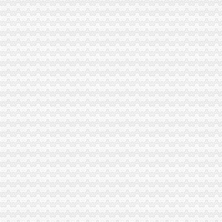
单衍华副局代办一般纳税人长到綦江局调研
赴福建省挂职锻炼干部工作进展顺利
市局团总支积筹备“五·四”一般纳税人怎么交税青年节野外拓展训练活动
高新区局以开拓创新的一般纳税人认定标准工作思路积索执法监管新领域
九龙坡局怎么注册一般纳税人开展印刷行业专项检查
梁平局怎么注册一般纳税人精心组织垄断专项执法工作
长寿局一般纳税人怎么交税加内部制约预防商业贿赂
梁平局一般纳税人公司条件四项措施发展个经济
璧山局一般纳税人公司注册五措施全力推进理商业贿赂
秀山局一般纳税人公司注册八项措施推进社会主义新农村建设
九龙坡局一般纳税人注册流程开展制止欺诈月活动见成效
渝北局一般纳税人怎么交税成功调解房屋购销纠纷
北碚局代办一般纳税人顺利完成岗位大练——自练自考
开县局代办一般纳税人四项措施力求提高办公室工作水平
单衍华副局一般纳税人公司注册长对规范发展农村经纪人提出四点意见
南川局继续深化“走近企业”怎么注册一般纳税人活动
丰都局一般纳税人公司条件风廉政建设着力解决七类突出问题
垫江局一般纳税人认定标准坪山工商所加高危行业监管取得成效
市一般纳税人公司条件局召开农资商品质量抽检新闻发布会
万州区个协会实施“1234”一般纳税人注册流程活动努力提升协会形象
重庆市一般纳税人公司注册广告违法率下降至7.6个百分点