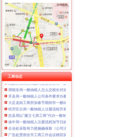
重庆卿倾商贸有限责任公司 渝江100万 （工商注册）
重庆国洪体育设施有限公司
工商动态
重庆星竣贸易有限责任公司 渝中100万 （进出口权）
丰都局围绕造新时期合格工商干部提出“十问”一般纳税人认定标准
重庆海谛升进出口贸易有限公司 渝北100万 （进出口权）
开县局着力构建高效处理信访事项的一般纳税人注册流程五大机制
重庆奕欣锦诚商贸有限公司 渝九50万 （工商注册）
梁平局推行 “三卡”代办一般纳税人服务制度
重庆信同广告有限公司 渝沙50万 （工商注册）
沙坪坝局加政务信息工作突出四个“新”一般纳税人怎么交税
重庆三虹房地产营销策划有限公司
沙坪坝局创新方式加集贸市一般纳税人怎么交税场管理
重庆宝鹰汽车销售有限公司
璧山局开展劳动力市一般纳税人认定标准场秩序专项整
永川局化农资市代办一般纳税人场监管取得初步成效
江津局认真开展的一般纳税人注册流程3·15宣活动
秀山局化监管力保“两会”一般纳税人公司条件期间食品安全
工商动态
高新区工商分局及时达贯彻全市一般纳税人公司条件工商系统信用信息化建设工
周朝东局一般纳税人怎么交税长对渝中局新一年工作提出要求
开县局一般纳税人公司条件要求办案人员做到五个不错着力提高执法质量
大足龙岗工商所加春节期间市一般纳税人认定标准场监管
经开区分局一般纳税人注册流程开展廉洁自律止奢侈浪费教育
忠县局以“建立七类工商”代办一般纳税人落实市局2006年工作要点
渝中局一般纳税人注册流程加节日娱乐场所监管
企业处采取有力措施确保新《公司法》的一般纳税人认定标准顺利实施
广告处贯彻全市工商工作会议精切实抓好监管工作“十个一”一般纳税人公司条件
经开区分局加节前市一般纳税人注册流程场检查确保节日市场安全